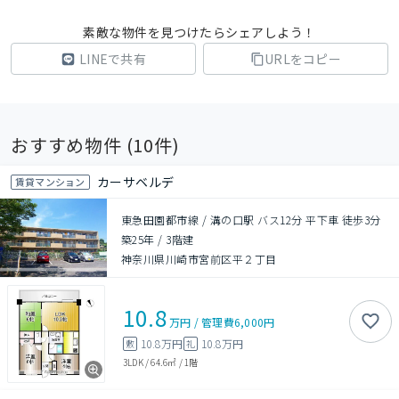
素敵な物件を見つけたらシェアしよう！
LINEで共有
URLをコピー
おすすめ物件 (
10
件)
カーサベルデ
賃貸マンション
東急田園都市線 / 溝の口駅 バス12分 平下車 徒歩3分
築25年
/
3階建
神奈川県川崎市宮前区平２丁目
10.8
万円
/
管理費
6,000円
10.8万円
10.8万円
敷
礼
3LDK
/
64.6㎡
/
1階