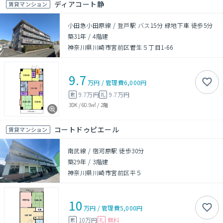
ディアコート静
賃貸マンション
小田急小田原線 / 登戸駅 バス15分 緑地下車 徒歩5分
築31年
/
4階建
神奈川県川崎市宮前区菅生５丁目1-66
9.7
万円
/
管理費
6,000円
9.7万円
9.7万円
敷
礼
3DK
/
60.9㎡
/
2階
コートドゥピエール
賃貸マンション
南武線 / 宿河原駅 徒歩30分
築29年
/
3階建
神奈川県川崎市宮前区平５
10
万円
/
管理費
5,000円
10万円
無料
敷
礼