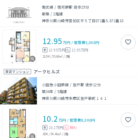
南武線 / 宿河原駅 徒歩29分
新築
/
2階建
神奈川県川崎市宮前区平５丁目871番5､871番10
12.95
万円
/
管理費
5,000円
12.95万円
12.95万円
敷
礼
2LDK
/
55.66㎡
/
2階
アークヒルズ
賃貸マンション
小田急小田原線 / 登戸駅 徒歩12分
築34年
/
5階建
神奈川県川崎市多摩区登戸新町１４１
10.2
万円
/
管理費
8,000円
10.2万円
無料
敷
礼
3DK
/
54.46㎡
/
2階