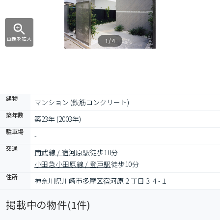
画像を拡大
1/4
建物
マンション (鉄筋コンクリート)
築年数
築23年 (2003年)
駐車場
-
交通
南武線 / 宿河原駅
徒歩10分
小田急小田原線 / 登戸駅
徒歩10分
住所
神奈川県川崎市多摩区宿河原２丁目３４-１
掲載中の物件(
1
件)