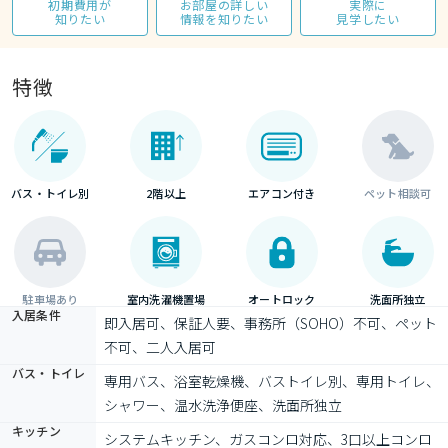
初期費用が
お部屋の詳しい
実際に
知りたい
情報を知りたい
見学したい
特徴
バス・トイレ別
2階以上
エアコン付き
ペット相談可
駐車場あり
室内洗濯機置場
オートロック
洗面所独立
入居条件
即入居可、保証人要、事務所（SOHO）不可、ペット
不可、二人入居可
バス・トイレ
専用バス、浴室乾燥機、バストイレ別、専用トイレ、
シャワー、温水洗浄便座、洗面所独立
キッチン
システムキッチン、ガスコンロ対応、3口以上コンロ