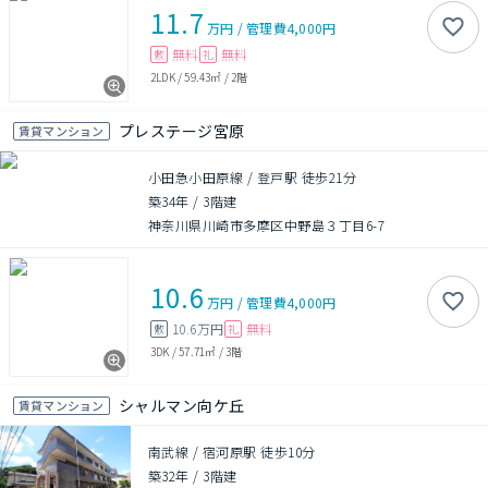
11.7
万円
/
管理費
4,000円
無料
無料
敷
礼
2LDK
/
59.43㎡
/
2階
プレステージ宮原
賃貸マンション
小田急小田原線 / 登戸駅 徒歩21分
築34年
/
3階建
神奈川県川崎市多摩区中野島３丁目6-7
10.6
万円
/
管理費
4,000円
10.6万円
無料
敷
礼
3DK
/
57.71㎡
/
3階
シャルマン向ケ丘
賃貸マンション
南武線 / 宿河原駅 徒歩10分
築32年
/
3階建