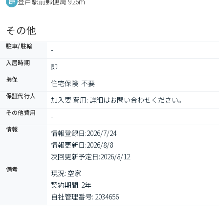
登戸駅前郵便局 926m
その他
駐車/駐輪
-
入居時期
即
損保
住宅保険: 不要
保証代行人
加入要 費用: 詳細はお問い合わせください。　
その他費用
-
情報
情報登録日:
2026/7/24
情報更新日:
2026/8/8
次回更新予定日:
2026/8/12
備考
現況: 空家

契約期間: 2年

自社管理番号: 2034656