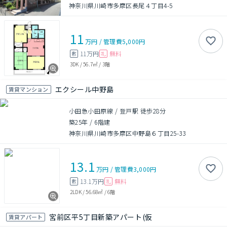
神奈川県川崎市多摩区長尾４丁目4-5
11
万円
/
管理費
5,000円
11万円
無料
敷
礼
3DK
/
56.7㎡
/
3階
エクシール中野島
賃貸マンション
小田急小田原線 / 登戸駅 徒歩28分
築25年
/
6階建
神奈川県川崎市多摩区中野島６丁目25-33
13.1
万円
/
管理費
3,000円
13.1万円
無料
敷
礼
2LDK
/
56.68㎡
/
6階
宮前区平5丁目新築アパート(仮
賃貸アパート