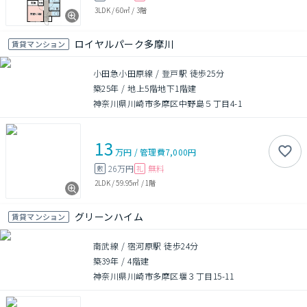
3LDK
/
60㎡
/
3階
ロイヤルパーク多摩川
賃貸マンション
小田急小田原線 / 登戸駅 徒歩25分
築25年
/
地上5階地下1階建
神奈川県川崎市多摩区中野島５丁目4-1
13
万円
/
管理費
7,000円
26万円
無料
敷
礼
2LDK
/
59.95㎡
/
1階
グリーンハイム
賃貸マンション
南武線 / 宿河原駅 徒歩24分
築39年
/
4階建
神奈川県川崎市多摩区堰３丁目15-11