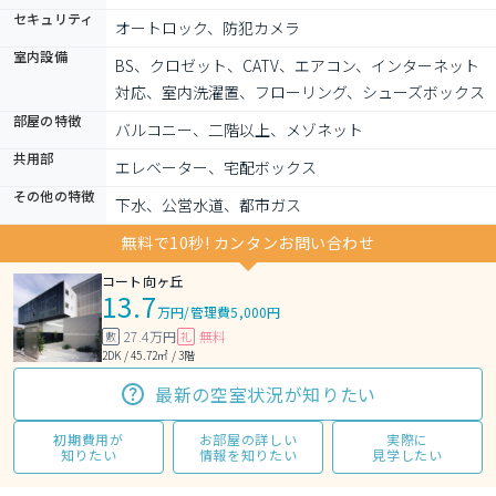
セキュリティ
オートロック、防犯カメラ
室内設備
BS、クロゼット、CATV、エアコン、インターネット
対応、室内洗濯置、フローリング、シューズボックス
部屋の特徴
バルコニー、二階以上、メゾネット
共用部
エレベーター、宅配ボックス
その他の特徴
下水、公営水道、都市ガス
無料で10秒! カンタンお問い合わせ
コート向ヶ丘
13.7
万円
/
管理費5,000円
27.4万円
無料
敷
礼
2DK / 45.72㎡ / 3階
最新の空室状況が知りたい
初期費用が
お部屋の詳しい
実際に
知りたい
情報を知りたい
見学したい