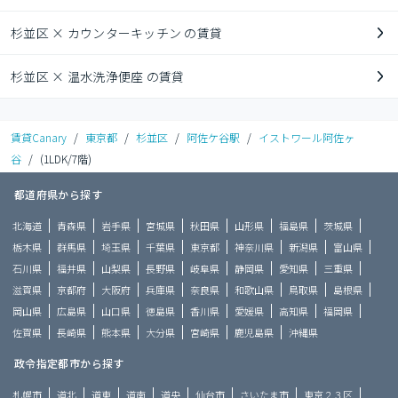
杉並区 × カウンターキッチン の賃貸
杉並区 × 温水洗浄便座 の賃貸
賃貸Canary
/
東京都
/
杉並区
/
阿佐ケ谷駅
/
イストワール阿佐ヶ
谷
/
(1LDK/7階)
都道府県から探す
北海道
青森県
岩手県
宮城県
秋田県
山形県
福島県
茨城県
栃木県
群馬県
埼玉県
千葉県
東京都
神奈川県
新潟県
富山県
石川県
福井県
山梨県
長野県
岐阜県
静岡県
愛知県
三重県
滋賀県
京都府
大阪府
兵庫県
奈良県
和歌山県
鳥取県
島根県
岡山県
広島県
山口県
徳島県
香川県
愛媛県
高知県
福岡県
佐賀県
長崎県
熊本県
大分県
宮崎県
鹿児島県
沖縄県
政令指定都市から探す
札幌市
道北
道東
道南
道央
仙台市
さいたま市
東京２３区