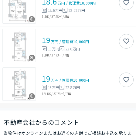
18.6
万円
/
管理費
10,000円
18.6万円
22.32万円
敷
礼
1LDK
/
37.56㎡
/
5階
19
万円
/
管理費
10,000円
19万円
22.8万円
敷
礼
1LDK
/
37.73㎡
/
7階
19
万円
/
管理費
10,000円
19万円
22.8万円
敷
礼
1SLDK
/
37.73㎡
/
7階
不動産会社からのコメント
当物件はオンラインまたはお近くの店舗でご相談お申込を承りま