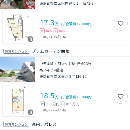
東京都杉並区阿佐谷北１丁目42-9
17.3
万円
/
管理費
12,000円
無料
無料
敷
礼
1LDK
/
41.28㎡
/
2階
プラムガーデン関根
賃貸マンション
中央本線 / 阿佐ケ谷駅 徒歩23分
築15年
/
4階建
東京都杉並区天沼３丁目6-15
18.5
万円
/
管理費
15,000円
18.5万円
18.5万円
敷
礼
1LDK
/
42.42㎡
/
2階
高円寺パレス
賃貸マンション