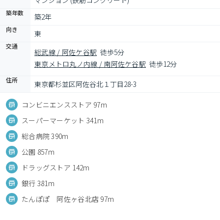
マンション (鉄筋コンクリート)
築年数
築2年
向き
東
交通
総武線 / 阿佐ケ谷駅
徒歩5分
東京メトロ丸ノ内線 / 南阿佐ケ谷駅
徒歩12分
住所
東京都杉並区阿佐谷北１丁目28-3
コンビニエンスストア 97m
スーパーマーケット 341m
総合病院 390m
公園 857m
ドラッグストア 142m
銀行 381m
たんぽぽ 阿佐ヶ谷北店 97m