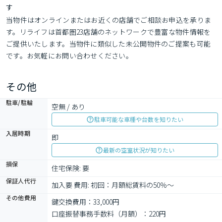
す
当物件はオンラインまたはお近くの店舗でご相談お申込を承りま
す。リライフは首都圏23店舗のネットワークで豊富な物件情報を
ご提供いたします。当物件に類似した未公開物件のご提案も可能
です。お気軽にお問い合わせください。
その他
駐車/駐輪
空無 / あり
駐車可能な車種や台数を知りたい
入居時期
即
最新の空室状況が知りたい
損保
住宅保険: 要
保証人代行
加入要 費用: 初回：月額総賃料の50％～
その他費用
鍵交換費用：33,000円
口座振替事務手数料（月額）：220円