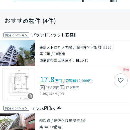
おすすめ物件 (4件)
プラウドフラット荻窪II
賃貸マンション
東京メトロ丸ノ内線 / 南阿佐ケ谷駅 徒歩22分
築17年
/
10階建
東京都杉並区荻窪４丁目11-13
17.8
万円
/
管理費
12,000円
17.8万円
17.8万円
敷
礼
1LDK
/
37.4㎡
/
9階
テラス阿佐ヶ谷
賃貸マンション
総武線 / 阿佐ケ谷駅 徒歩6分
築9年
/
8階建