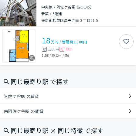
中央線 / 阿佐ケ谷駅 徒歩14分
新築
/
3階建
東京都杉並区高円寺南３丁目61-5
18
万円
/
管理費
3,000円
18万円
無料
敷
礼
1LDK
/
39.12㎡
/
2階
同じ最寄り駅 で探す
阿佐ケ谷駅 の賃貸
南阿佐ケ谷駅 の賃貸
同じ最寄り駅 × 同じ特徴 で探す