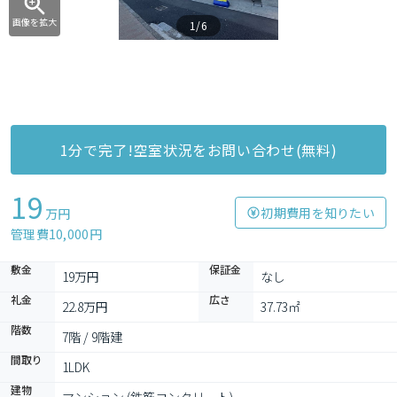
画像を拡大
1/6
1分で完了!空室状況をお問い合わせ(無料)
19
初期費用を知りたい
万円
管理費10,000円
敷金
保証金
19万円
なし
礼金
広さ
22.8万円
37.73㎡
階数
7階 / 9階建
間取り
1LDK
建物