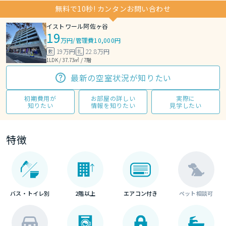
無料で10秒! カンタンお問い合わせ
イストワール阿佐ヶ谷
19
万円
/
管理費10,000円
19万円
22.8万円
敷
礼
1LDK / 37.73㎡ / 7階
最新の空室状況が知りたい
初期費用が
お部屋の詳しい
実際に
知りたい
情報を知りたい
見学したい
特徴
バス・トイレ別
2階以上
エアコン付き
ペット相談可