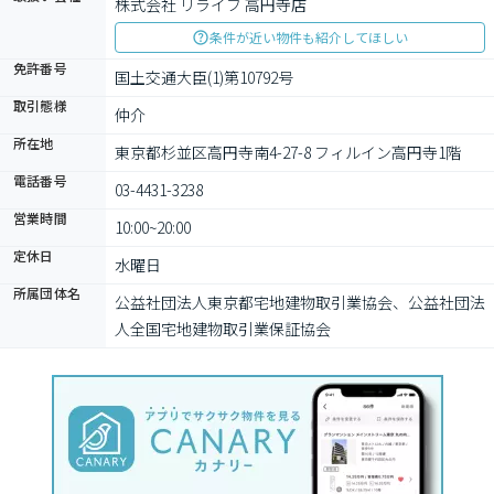
株式会社 リライフ 高円寺店
条件が近い物件も紹介してほしい
免許番号
国土交通大臣(1)第10792号
取引態様
仲介
所在地
東京都杉並区高円寺南4-27-8 フィルイン高円寺1階
電話番号
03-4431-3238
営業時間
10:00~20:00
定休日
水曜日
所属団体名
公益社団法⼈東京都宅地建物取引業協会、公益社団法
⼈全国宅地建物取引業保証協会