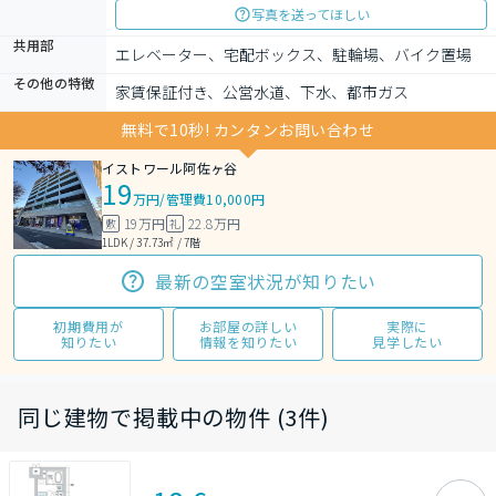
写真を送ってほしい
共用部
エレベーター、宅配ボックス、駐輪場、バイク置場
その他の特徴
家賃保証付き、公営水道、下水、都市ガス
無料で10秒! カンタンお問い合わせ
イストワール阿佐ヶ谷
19
万円
/
管理費10,000円
19万円
22.8万円
敷
礼
1LDK / 37.73㎡ / 7階
最新の空室状況が知りたい
初期費用が
お部屋の詳しい
実際に
知りたい
情報を知りたい
見学したい
同じ建物で掲載中の物件 (3件)