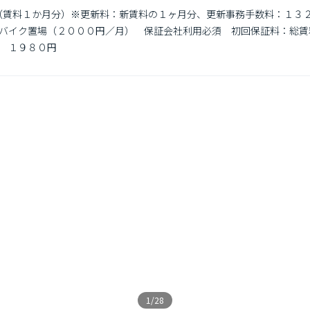
有（賃料１か月分）※更新料：新賃料の１ヶ月分、更新事務手数料：１３
バイク置場（２０００円／月）　保証会社利用必須　初回保証料：総賃
　１９８０円

1/28