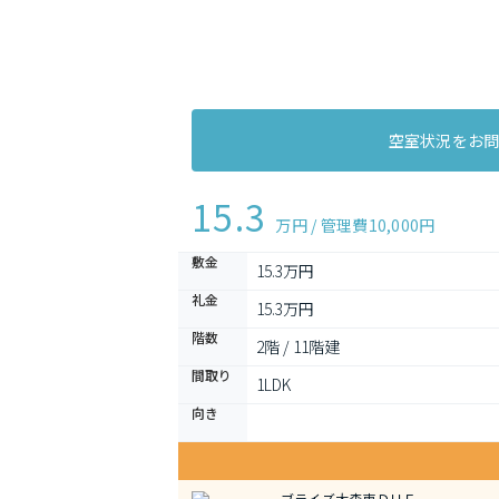
空室状況をお
15.3
万円 / 管理費
10,000円
敷金
15.3万円
礼金
15.3万円
階数
2階 / 11階建
間取り
1LDK 
向き
ブライズ大森東ＤＵＥ