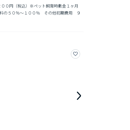
２００円（税込）※ペット飼育時敷金１ヶ月
料の５０％～１００％　その他初期費用　９