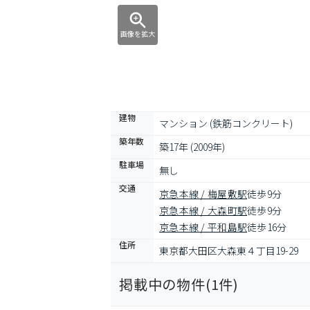
画像を拡大
建物
マンション (鉄筋コンクリート)
築年数
築17年 (2009年)
駐車場
無し
交通
京急本線 / 梅屋敷駅
徒歩9分
京急本線 / 大森町駅
徒歩9分
京急本線 / 平和島駅
徒歩16分
住所
東京都大田区大森東４丁目19-29
掲載中の物件(
1
件)