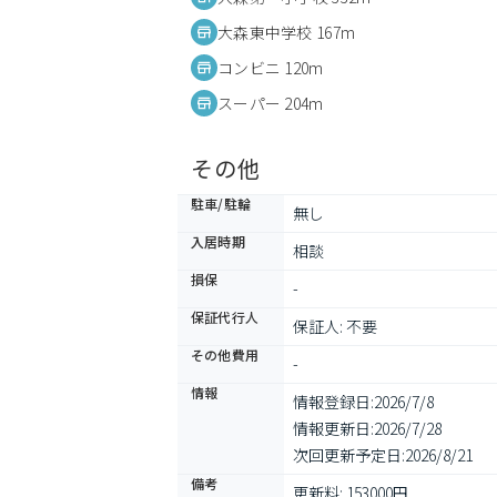
大森東中学校 167m
コンビニ 120m
スーパー 204m
その他
駐車/駐輪
無し
入居時期
相談
損保
-
保証代行人
保証人: 不要
その他費用
-
情報
情報登録日:
2026/7/8
情報更新日:
2026/7/28
次回更新予定日:
2026/8/21
備考
更新料: 153000円
