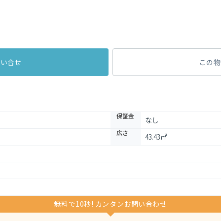
問い合せ
この物
保証金
なし
広さ
43.43㎡
無料で10秒! カンタンお問い合わせ