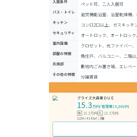
入居条件
ペット可、二人入居可
バス・トイレ
追焚機能浴室、浴室乾燥機、
キッチン
コンロ2口以上、ガスキッチ
セキュリティ
オートロック、オートロック
室内設備
クロゼット、光ファイバー、
部屋の特徴
角住戸、バルコニー、二階以
共用部
敷地内ごみ置き場、エレベー
その他の特徴
分譲賃貸
ブライズ大森東ＤＵＥ
15.3
万円
/
管理費10,000円
15.3万円
15.3万円
敷
礼
1LDK / 43.43㎡ / 2階