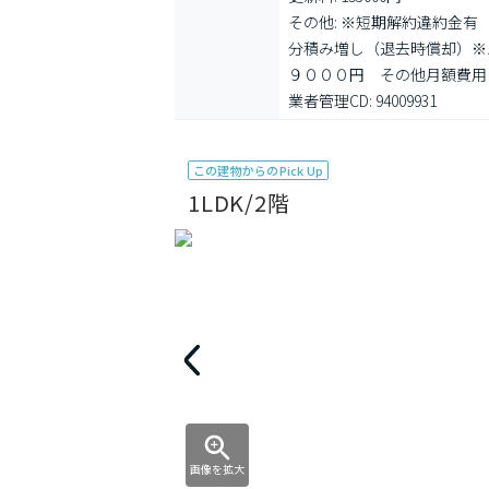
その他: ※短期解約違約金
分積み増し（退去時償却）※
９０００円　その他月額費用
業者管理CD: 94009931
この建物からのPick Up
1LDK/2階
画像を拡大