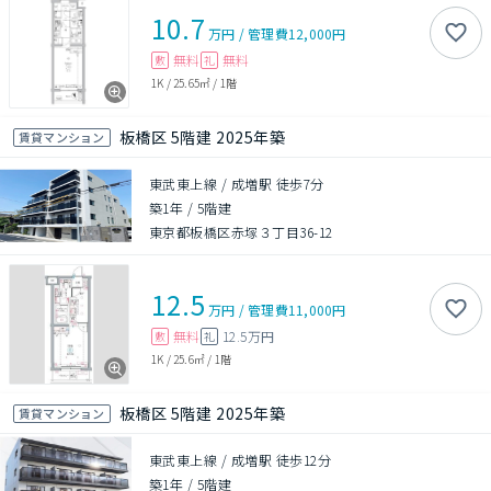
10.7
万円
/
管理費
12,000円
無料
無料
敷
礼
1K
/
25.65㎡
/
1階
板橋区 5階建 2025年築
賃貸マンション
東武東上線 / 成増駅 徒歩7分
築1年
/
5階建
東京都板橋区赤塚３丁目36-12
12.5
万円
/
管理費
11,000円
無料
12.5万円
敷
礼
1K
/
25.6㎡
/
1階
板橋区 5階建 2025年築
賃貸マンション
東武東上線 / 成増駅 徒歩12分
築1年
/
5階建