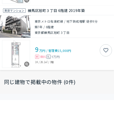
練馬区旭町３丁目 6階建 2019年築
賃貸マンション
東京メトロ有楽町線 / 地下鉄成増駅 徒歩9分
築7年
/
6階建
東京都練馬区旭町３丁目
9
万円
/
管理費
15,000円
無料
9万円
敷
礼
1K
/
28.2㎡
/
3階
同じ建物で掲載中の物件 (0件)