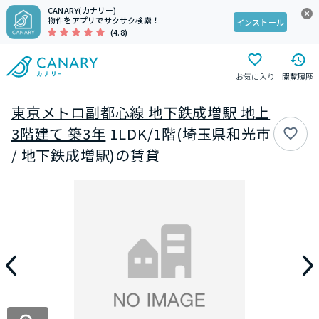
CANARY(カナリー)
物件をアプリでサクサク検索！
インストール
(4.8)
お気に入り
閲覧履歴
東京メトロ副都心線 地下鉄成増駅 地上
3階建て 築3年
1LDK/1階(埼玉県和光市
/ 地下鉄成増駅)の賃貸