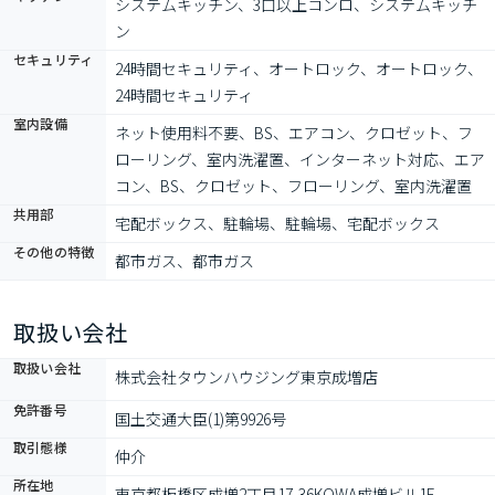
システムキッチン、3口以上コンロ、システムキッチ
ン
セキュリティ
24時間セキュリティ、オートロック、オートロック、
24時間セキュリティ
室内設備
ネット使用料不要、BS、エアコン、クロゼット、フ
ローリング、室内洗濯置、インターネット対応、エア
コン、BS、クロゼット、フローリング、室内洗濯置
共用部
宅配ボックス、駐輪場、駐輪場、宅配ボックス
その他の特徴
都市ガス、都市ガス
取扱い会社
取扱い会社
株式会社タウンハウジング東京成増店
免許番号
国土交通大臣(1)第9926号
取引態様
仲介
所在地
東京都板橋区成増2丁目17-36KOWA成増ビル1F