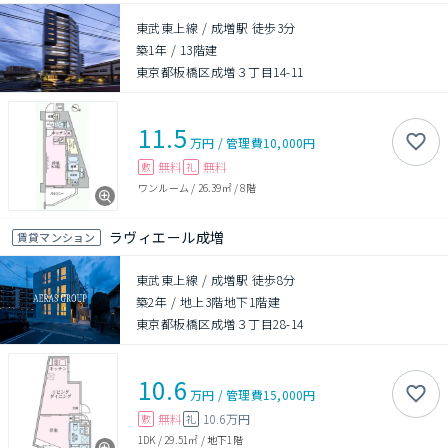
東武東上線 / 成増駅 徒歩3分
築1年
/
13階建
東京都板橋区成増３丁目14-11
11.5
万円
/
管理費
10,000円
無料
無料
敷
礼
ワンルーム
/
26.39㎡
/
8階
ラヴィエール成増
賃貸マンション
東武東上線 / 成増駅 徒歩8分
築2年
/
地上3階地下1階建
東京都板橋区成増３丁目28-14
10.6
万円
/
管理費
15,000円
無料
10.6万円
敷
礼
1DK
/
29.51㎡
/
地下1階