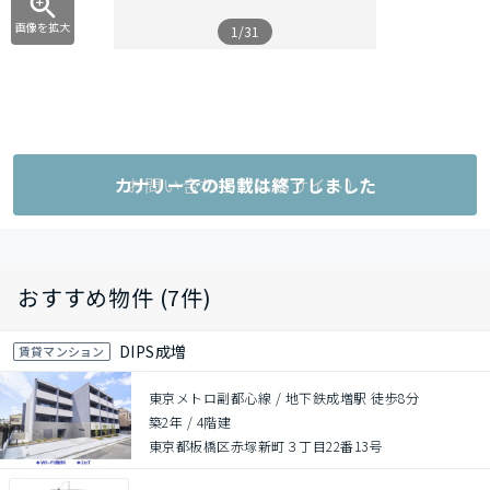
画像を拡大
1/31
カナリーでの掲載は終了しました
お問い合わせ（外部サイト）
おすすめ物件 (7件)
DIPS成増
賃貸マンション
東京メトロ副都心線 / 地下鉄成増駅 徒歩8分
築2年
/
4階建
東京都板橋区赤塚新町３丁目22番13号