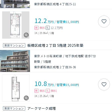
東京都板橋区成増４丁目25-11
12.2
万円
/
管理費
11,000円
無料
12.2万円
敷
礼
1K
/
25.96㎡
/
1階
板橋区成増２丁目 5階建 2025年築
賃貸マンション
東京メトロ有楽町線 / 地下鉄成増駅 徒歩7分
新築
/
5階建
東京都板橋区成増２丁目36-36
10.8
万円
/
管理費
15,000円
無料
無料
敷
礼
1K
/
25.26㎡
/
1階
アークマーク成増
賃貸マンション