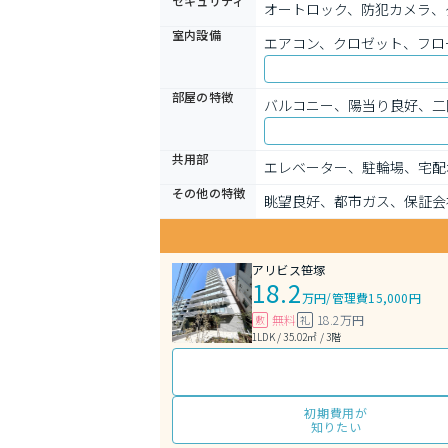
セキュリティ
オートロック、防犯カメラ、
室内設備
エアコン、クロゼット、フロ
部屋の特徴
バルコニー、陽当り良好、二
共用部
エレベーター、駐輪場、宅配
その他の特徴
眺望良好、都市ガス、保証会
アリビス笹塚
18.2
万円
/
管理費15,000円
無料
18.2万円
敷
礼
1LDK / 35.02㎡ / 3階
初期費用が
知りたい