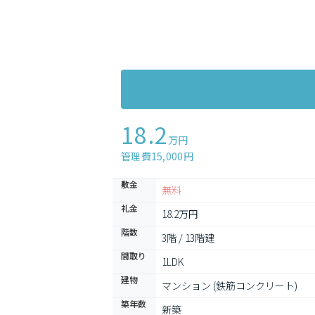
18.2
万円
管理費15,000円
敷金
無料
礼金
18.2万円
階数
3階 / 13階建
間取り
1LDK
建物
マンション (鉄筋コンクリート)
築年数
新築