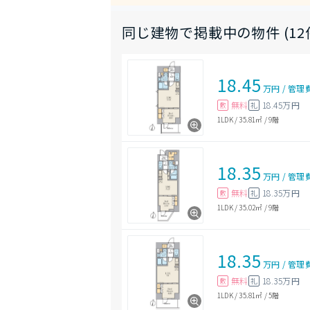
同じ建物で掲載中の物件 (12
18.45
万円
/
管理
無料
18.45万円
敷
礼
1LDK
/
35.81㎡
/
9階
18.35
万円
/
管理
無料
18.35万円
敷
礼
1LDK
/
35.02㎡
/
9階
18.35
万円
/
管理
無料
18.35万円
敷
礼
1LDK
/
35.81㎡
/
5階