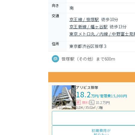
向き
南
交通
京王線 / 笹塚駅
徒歩10分
京王新線 / 幡ヶ谷駅
徒歩13分
東京メトロ丸ノ内線 / 中野富士見
住所
東京都渋谷区笹塚３
笹塚駅（その他）まで600m
アリビス笹塚
18.2
万円
/
管理費15,000円
無料
18.2万円
敷
礼
1LDK / 35.02㎡ / 3階
初期費用が
知りたい