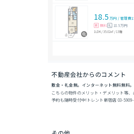
18.5
万円
/
管理費
1
無料
18.5万円
敷
礼
1LDK
/
35.02㎡
/
13階
不動産会社からのコメント
敷金・礼金無。インターネット無料無料。
こちらの物件のメリット・デメリット等、
予約も随時受付中!トレント新宿店 03-5909-4
その他