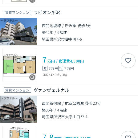
ラビオン所沢
賃貸マンション
西武池袋線 / 所沢駅 徒歩6分
築42年
/
6階建
埼玉県所沢市御幸町7-6
7
万円
/
管理費
4,500円
7万円
7万円
敷
礼
2DK
/
42.9㎡
/
3階
ヴァンヴェルナル
賃貸マンション
西武新宿線 / 航空公園駅 徒歩23分
築35年
/
4階建
埼玉県所沢市大字山口32-1
7.8