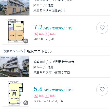
築39年
/
3階建
埼玉県所沢市南住吉2-4
7.2
万円
/
管理費
5,000円
無料
無料
敷
礼
2DK
/
38.88㎡
/
2階
所沢マコトビル
賃貸マンション
武蔵野線 / 東所沢駅 徒歩39分
築34年
/
3階建
埼玉県所沢市中富南２丁目
5.8
万円
/
管理費
5,000円
無料
無料
敷
礼
ワンルーム
/
46.24㎡
/
3階