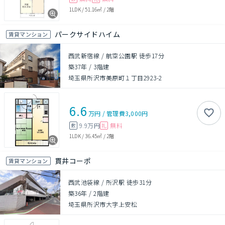
1LDK
/
51.16㎡
/
2階
パークサイドハイム
賃貸マンション
西武新宿線 / 航空公園駅 徒歩17分
築37年
/
3階建
埼玉県所沢市美原町１丁目2923-2
6.6
万円
/
管理費
3,000円
9.9万円
無料
敷
礼
1LDK
/
36.45㎡
/
2階
貫井コーポ
賃貸マンション
西武池袋線 / 所沢駅 徒歩31分
築36年
/
2階建
埼玉県所沢市大字上安松