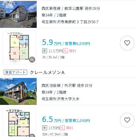
西武新宿線 / 航空公園駅 徒歩26分
築34年
/
2階建
埼玉県所沢市美原町３丁目2950-7
5.9
万円
/
管理費
6,000円
11.8万円
無料
敷
礼
2K
/
39.3㎡
/
2階
クレールメゾンＡ
賃貸アパート
西武池袋線 / 所沢駅 徒歩19分
築34年
/
2階建
埼玉県所沢市大字久米
6.5
万円
/
管理費
2,000円
13万円
無料
敷
礼
3DK
/
47.54㎡
/
2階