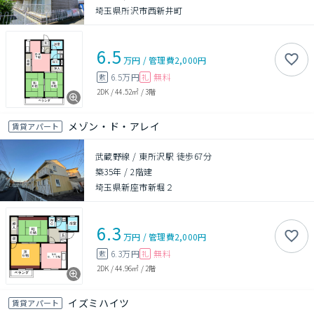
埼玉県所沢市西新井町
6.5
万円
/
管理費
2,000円
6.5万円
無料
敷
礼
2DK
/
44.52㎡
/
3階
メゾン・ド・アレイ
賃貸アパート
武蔵野線 / 東所沢駅 徒歩67分
築35年
/
2階建
埼玉県新座市新堀２
6.3
万円
/
管理費
2,000円
6.3万円
無料
敷
礼
2DK
/
44.96㎡
/
2階
イズミハイツ
賃貸アパート