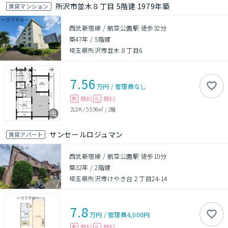
所沢市並木８丁目 5階建 1979年築
賃貸マンション
西武新宿線 / 航空公園駅 徒歩32分
築47年
/
5階建
埼玉県所沢市並木８丁目6
7.56
万円
/
管理費
なし
無料
無料
敷
礼
2LDK
/
53.96㎡
/
2階
サンセールロジュマン
賃貸アパート
西武新宿線 / 航空公園駅 徒歩10分
築32年
/
2階建
埼玉県所沢市けやき台２丁目24-14
7.8
万円
/
管理費
4,000円
無料
無料
敷
礼