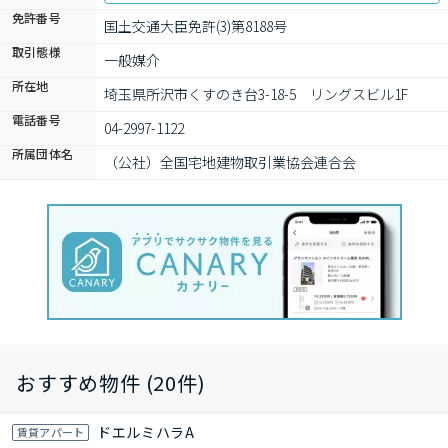
免許番号
国土交通大臣免許(3)第8188号
取引態様
一般媒介
所在地
埼玉県所沢市くすのき台3-18-5　リングスビル1F
電話番号
04-2997-1122
所属団体名
（公社）全国宅地建物取引業協会連合会
おすすめ物件 (20件)
ドエルミハラA
賃貸アパート