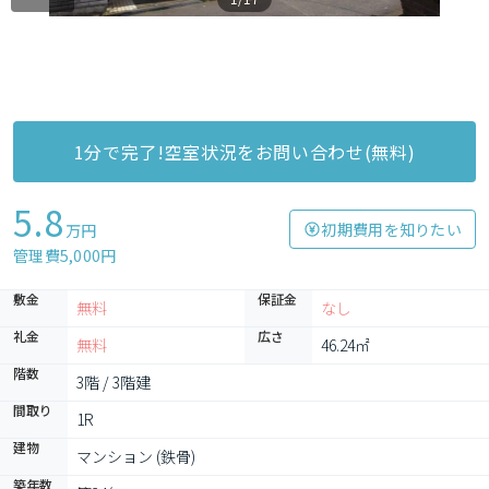
1分で完了!空室状況をお問い合わせ(無料)
5.8
初期費用を知りたい
万円
管理費5,000円
敷金
保証金
無料
なし
礼金
広さ
無料
46.24㎡
階数
3階 / 3階建
間取り
1R
建物
マンション (鉄骨)
築年数