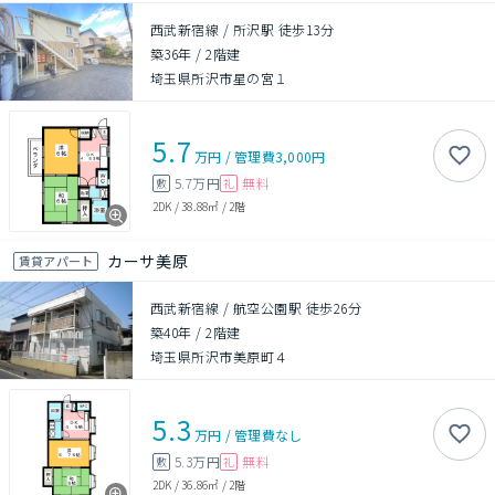
西武新宿線 / 所沢駅 徒歩13分
築36年
/
2階建
埼玉県所沢市星の宮１
5.7
万円
/
管理費
3,000円
5.7万円
無料
敷
礼
2DK
/
38.88㎡
/
2階
カーサ美原
賃貸アパート
西武新宿線 / 航空公園駅 徒歩26分
築40年
/
2階建
埼玉県所沢市美原町４
5.3
万円
/
管理費
なし
5.3万円
無料
敷
礼
2DK
/
36.86㎡
/
2階