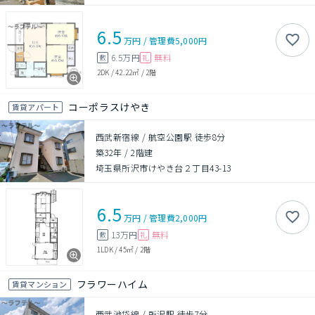
6.5
万円
/
管理費
5,000円
6.5万円
無料
敷
礼
2DK
/
42.22㎡
/
2階
コーポラスけやき
賃貸アパート
西武新宿線 / 航空公園駅 徒歩8分
築32年
/
2階建
埼玉県所沢市けやき台２丁目43-13
6.5
万円
/
管理費
2,000円
13万円
無料
敷
礼
1LDK
/
45㎡
/
2階
フラワーハイム
賃貸マンション
西武池袋線 / 所沢駅 徒歩7分