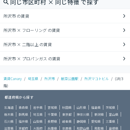
同じ市区町村 × 同じ特徴 で探す
所沢市 の賃貸
所沢市 × フローリング の賃貸
所沢市 × 二階以上 の賃貸
所沢市 × プロパンガス の賃貸
賃貸Canary
/
埼玉県
/
所沢市
/
航空公園駅
/
所沢マコトビル
/
(1R/3
階)
都道府県から探す
北海道
青森県
岩手県
宮城県
秋田県
山形県
福島県
茨城県
栃木県
群馬県
埼玉県
千葉県
東京都
神奈川県
新潟県
富山県
石川県
福井県
山梨県
長野県
岐阜県
静岡県
愛知県
三重県
滋賀県
京都府
大阪府
兵庫県
奈良県
和歌山県
鳥取県
島根県