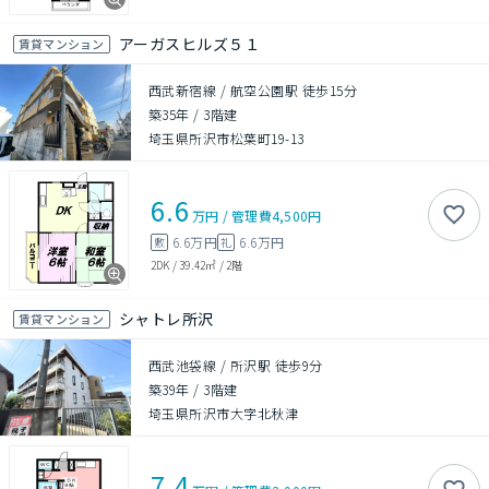
アーガスヒルズ５１
賃貸マンション
西武新宿線 / 航空公園駅 徒歩15分
築35年
/
3階建
埼玉県所沢市松葉町19-13
6.6
万円
/
管理費
4,500円
6.6万円
6.6万円
敷
礼
2DK
/
39.42㎡
/
2階
シャトレ所沢
賃貸マンション
西武池袋線 / 所沢駅 徒歩9分
築39年
/
3階建
埼玉県所沢市大字北秋津
7.4