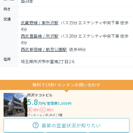
築34年
向き
交通
武蔵野線 / 東所沢駅
バス15分 エステシティ中央下車 徒歩
4分
西武豊島線 / 所沢駅
バス20分 エステシティ中央下車 徒歩
4分
西武新宿線 / 航空公園駅
徒歩44分
住所
埼玉県所沢市中富南2丁目2-6
無料で10秒! カンタンお問い合わせ
所沢マコトビル
5.8
万円
/
管理費5,000円
無料
無料
敷
礼
ワンルーム / 46.24㎡ / 3階
最新の空室状況が知りたい