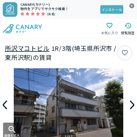
CANARY(カナリー)
物件をアプリでサクサク検索！
インストール
(4.8)
お気に入り
閲覧履歴
所沢マコトビル
1R/3階(埼玉県所沢市 /
東所沢駅)の賃貸
画像を拡大
1/17