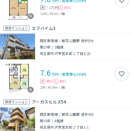
万円
/
管理費
3,000円
7.8万円
無料
敷
礼
1LDK
/
38.5㎡
/
3階
エフハイム3
賃貸マンション
西武新宿線 / 航空公園駅 徒歩8分
築29年
/
3階建
埼玉県所沢市宮本町１丁目4-18
7.6
万円
/
管理費
4,000円
無料
無料
敷
礼
2DK
/
49.54㎡
/
3階
アーガスヒルズ54
賃貸マンション
西武新宿線 / 航空公園駅 徒歩6分
築35年
/
4階建
埼玉県所沢市宮本町２丁目1-1