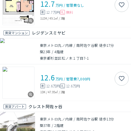
12.7
万円
/
管理費
なし
12.7万円
無料
敷
礼
1LDK
/
49.1㎡
/
3階
レジデンスミヤビ
賃貸マンション
東京メトロ丸ノ内線 / 南阿佐ケ谷駅 徒歩17分
築23年
/
4階建
東京都杉並区松ノ木１丁目7-1
12.6
万円
/
管理費
7,000円
12.6万円
12.6万円
敷
礼
1DK
/
47.95㎡
/
2階
クレスト阿佐ヶ谷
賃貸アパート
東京メトロ丸ノ内線 / 南阿佐ケ谷駅 徒歩13分
築37年
/
2階建