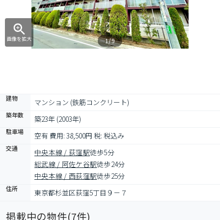
画像を拡大
1/9
建物
マンション (鉄筋コンクリート)
築年数
築23年 (2003年)
駐車場
空有 費用: 38,500円 税: 税込み
交通
中央本線 / 荻窪駅
徒歩5分
総武線 / 阿佐ケ谷駅
徒歩24分
中央本線 / 西荻窪駅
徒歩25分
住所
東京都杉並区荻窪5丁目９－７
掲載中の物件(
7
件)