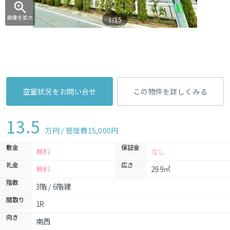
画像を拡大
1/15
空室状況をお問い合せ
この物件を詳しくみる
13.5
万円 / 管理費
15,000円
敷金
保証金
無料
なし
礼金
広さ
無料
29.9㎡
階数
3階 / 6階建
間取り
1R 
向き
南西