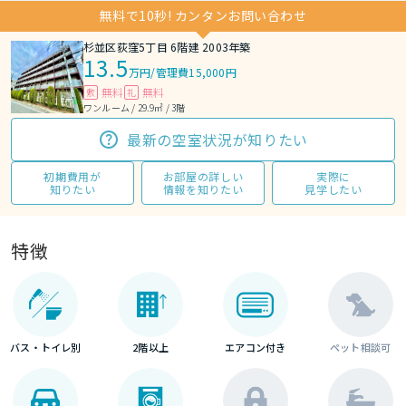
無料で10秒! カンタンお問い合わせ
杉並区荻窪5丁目 6階建 2003年築
13.5
万円
/
管理費15,000円
無料
無料
敷
礼
ワンルーム / 29.9㎡ / 3階
最新の空室状況が知りたい
初期費用が
お部屋の詳しい
実際に
知りたい
情報を知りたい
見学したい
特徴
バス・トイレ別
2階以上
エアコン付き
ペット相談可