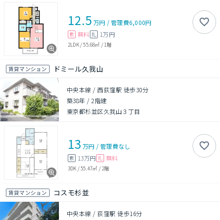
12.5
万円
/
管理費
6,000円
無料
1万円
敷
礼
2LDK
/
55.68㎡
/
1階
ドミール久我山
賃貸マンション
中央本線 / 西荻窪駅 徒歩30分
築38年
/
2階建
東京都杉並区久我山３丁目
13
万円
/
管理費
なし
13万円
無料
敷
礼
3DK
/
55.47㎡
/
2階
コスモ杉並
賃貸マンション
中央本線 / 荻窪駅 徒歩16分