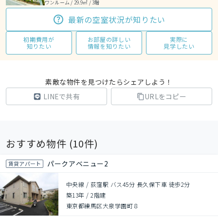
ワンルーム / 29.9㎡ / 3階
最新の空室状況が知りたい
初期費用が
お部屋の詳しい
実際に
知りたい
情報を知りたい
見学したい
素敵な物件を見つけたらシェアしよう！
LINEで共有
URLをコピー
おすすめ物件 (
10
件)
パークアベニュー2
賃貸アパート
中央線 / 荻窪駅 バス45分 長久保下車 徒歩2分
築13年
/
2階建
東京都練馬区大泉学園町８