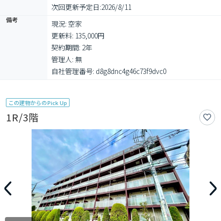
次回更新予定日:
2026/8/11
備考
現況: 空家

更新料: 135,000円

契約期間: 2年

管理人: 無

自社管理番号: d8g8dnc4g46c73f9dvc0
この建物からのPick Up
1R/3階