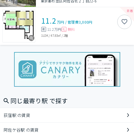
東京都杉並区阿佐谷北２丁目22-6
11.2
万円
/
管理費
3,000円
11.2万円
無料
敷
礼
1LDK
/
47.83㎡
/
2階
同じ最寄り駅 で探す
荻窪駅 の賃貸
阿佐ケ谷駅 の賃貸