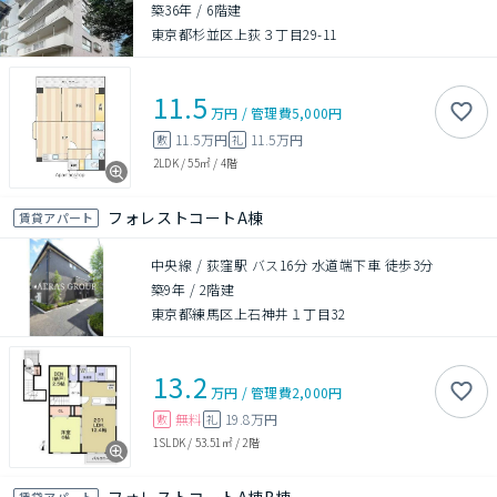
築36年
/
6階建
東京都杉並区上荻３丁目29-11
11.5
万円
/
管理費
5,000円
11.5万円
11.5万円
敷
礼
2LDK
/
55㎡
/
4階
フォレストコートA棟
賃貸アパート
中央線 / 荻窪駅 バス16分 水道端下車 徒歩3分
築9年
/
2階建
東京都練馬区上石神井１丁目32
13.2
万円
/
管理費
2,000円
無料
19.8万円
敷
礼
1SLDK
/
53.51㎡
/
2階
賃貸アパート