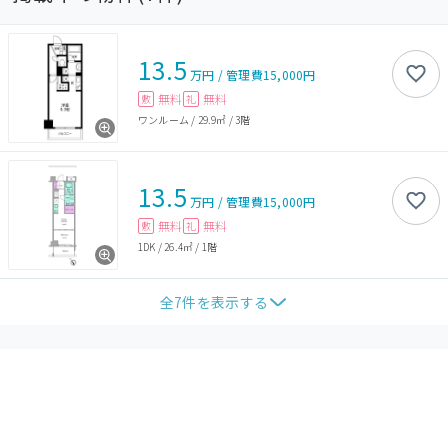
13.5
万円
/
管理費
15,000円
無料
無料
敷
礼
ワンルーム
/
29.9㎡
/
3階
13.5
万円
/
管理費
15,000円
無料
無料
敷
礼
1DK
/
26.4㎡
/
1階
全
7
件を表示する