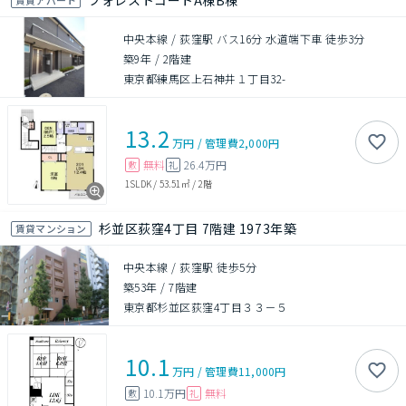
フォレストコートA棟B棟
中央本線 / 荻窪駅 バス16分 水道端下車 徒歩3分
築9年
/
2階建
東京都練馬区上石神井１丁目32-
13.2
万円
/
管理費
2,000円
無料
26.4万円
敷
礼
1SLDK
/
53.51㎡
/
2階
杉並区荻窪4丁目 7階建 1973年築
賃貸マンション
中央本線 / 荻窪駅 徒歩5分
築53年
/
7階建
東京都杉並区荻窪4丁目３３－５
10.1
万円
/
管理費
11,000円
10.1万円
無料
敷
礼