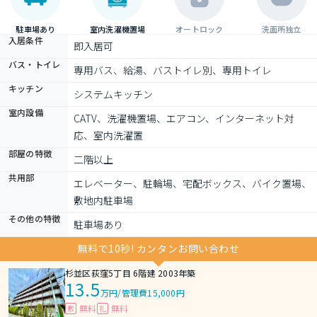
駐車場あり
室内洗濯機置場
オートロック
洗面所独立
入居条件
即入居可
バス・トイレ
専用バス、給湯、バストイレ別、専用トイレ
キッチン
システムキッチン
室内設備
CATV、洗濯機置場、エアコン、インターネット対
応、室内洗濯置
部屋の特徴
二階以上
共用部
エレベーター、駐輪場、宅配ボックス、バイク置場、
敷地内駐車場
その他の特徴
駐車場あり
無料で10秒! カンタンお問い合わせ
杉並区荻窪5丁目 6階建 2003年築
13.5
万円
/
管理費15,000円
無料
無料
敷
礼