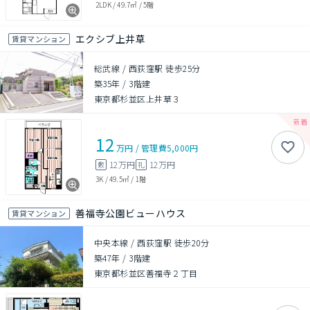
2LDK
/
49.7㎡
/
5階
エクシブ上井草
賃貸マンション
総武線 / 西荻窪駅 徒歩25分
築35年
/
3階建
東京都杉並区上井草３
12
万円
/
管理費
5,000円
12万円
12万円
敷
礼
3K
/
49.5㎡
/
1階
善福寺公園ビューハウス
賃貸マンション
中央本線 / 西荻窪駅 徒歩20分
築47年
/
3階建
東京都杉並区善福寺２丁目