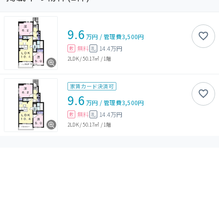
9.6
万円
/
管理費
3,500円
無料
14.4万円
敷
礼
2LDK
/
50.17㎡
/
1階
家賃カード決済可
9.6
万円
/
管理費
3,500円
無料
14.4万円
敷
礼
2LDK
/
50.17㎡
/
1階