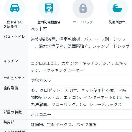
駐車場あり
室内洗濯機置場
オートロック
洗面所独立
入居条件
ペット可
バス・トイレ
追焚機能浴室、浴室乾燥機、バストイレ別、シャワ
ー、温水洗浄便座、洗面所独立、シャンプードレッサ
ー
キッチン
コンロ2口以上、カウンターキッチン、システムキッ
チン、IHクッキングヒーター
セキュリティ
防犯カメラ
室内設備
BS、クロゼット、照明付、ネット使用料不要、24時
間換気システム、エアコン、インターネット対応、室
内洗濯置、フローリング、CS、シューズボックス
部屋の特徴
バルコニー
共用部
駐輪場、宅配ボックス、バイク置場
その他の特徴