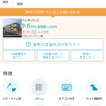
向き
南東
無料で10秒! カンタンお問い合わせ
ペンタパレス
9.6
万円
/
管理費3,500円
無料
14.4万円
敷
礼
2LDK / 50.17㎡ / 1階
最新の空室状況が知りたい
初期費用が
お部屋の詳しい
実際に
知りたい
情報を知りたい
見学したい
特徴
バス・トイレ別
2階以上
エアコン付き
ペット相談可