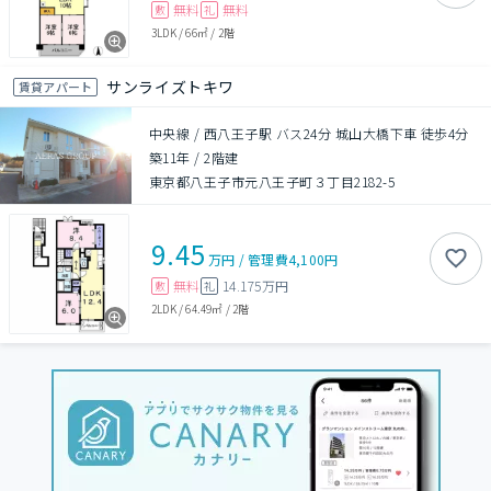
無料
無料
敷
礼
3LDK
/
66㎡
/
2階
サンライズトキワ
賃貸アパート
中央線 / 西八王子駅 バス24分 城山大橋下車 徒歩4分
築11年
/
2階建
東京都八王子市元八王子町３丁目2182-5
9.45
万円
/
管理費
4,100円
無料
14.175万円
敷
礼
2LDK
/
64.49㎡
/
2階