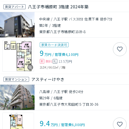
八王子市楢原町 3階建 2024年築
賃貸アパート
中央線 / 八王子駅 バス30分 佐貫下車 徒歩7分
築2年
/
3階建
東京都八王子市楢原町1809-8
家賃カード決済可
9
万円
/
管理費
4,100円
無料
13.5万円
敷
礼
2LDK
/
66.02㎡
/
3階
アスティーけやき
賃貸マンション
八高線 / 八王子駅 徒歩24分
築29年
/
6階建
東京都八王子市大和田町５丁目30-36
9.4
万円
/
管理費
6,000円