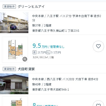
グリーンヒルアイ
賃貸物件
中央本線 / 八王子駅 バス17分 宇津木台南下車 徒歩2
分
築37年
/
2階建
東京都八王子市久保山町１丁目23-8
9.5
万円
/
管理費
なし
19万円
9.5万円
敷
礼
3LDK
/
88.13㎡
/
1階
犬目町貸家
賃貸物件
中央本線 / 西八王子駅 バス28分 犬目下車 徒歩4分
築48年
/
2階建
東京都八王子市犬目町946-1
8