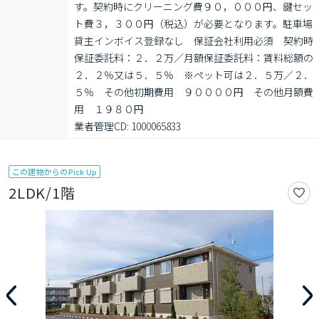
す。契約時にクリーニング費９０，０００円、鍵セッ
ト費３，３００円（税込）が必要となります。駐車場
貸主インボイス登録なし　保証会社利用必須　契約時
保証委託料：２．２万／月額保証委託料：賃料総額の
２．２％又は５．５％　※ペット可は２．５万／２．
５％　その他初期費用　９００００円　その他月額費
用　１９８０円

業者管理CD: 1000065833
この建物からのPick Up
2LDK/1階