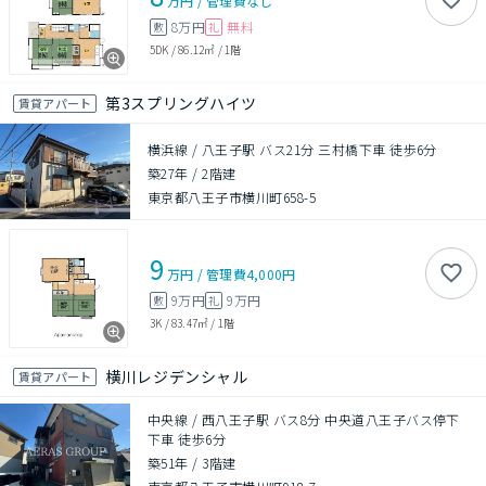
万円
/
管理費
なし
8万円
無料
敷
礼
5DK
/
86.12㎡
/
1階
第3スプリングハイツ
賃貸アパート
横浜線 / 八王子駅 バス21分 三村橋下車 徒歩6分
築27年
/
2階建
東京都八王子市横川町658-5
9
万円
/
管理費
4,000円
9万円
9万円
敷
礼
3K
/
83.47㎡
/
1階
横川レジデンシャル
賃貸アパート
中央線 / 西八王子駅 バス8分 中央道八王子バス停下
下車 徒歩6分
築51年
/
3階建