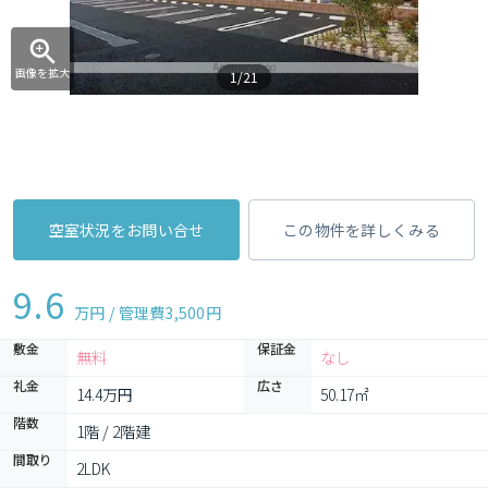
画像を拡大
1/21
空室状況をお問い合せ
この物件を詳しくみる
9.6
万円 / 管理費
3,500円
敷金
保証金
無料
なし
礼金
広さ
14.4万円
50.17㎡
階数
1階 / 2階建
間取り
2LDK 