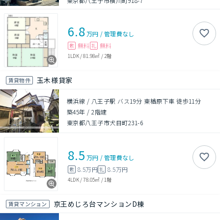
東京都八王子市横川町918-7
6.8
万円
/
管理費
なし
無料
無料
敷
礼
1LDK
/
81.98㎡
/
2階
玉木様貸家
賃貸物件
横浜線 / 八王子駅 バス19分 東楢原下車 徒歩11分
築45年
/
2階建
東京都八王子市犬目町231-6
8.5
万円
/
管理費
なし
8.5万円
8.5万円
敷
礼
4LDK
/
78.05㎡
/
1階
京王めじろ台マンションD棟
賃貸マンション