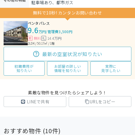
駐車場あり、都市ガス
無料で10秒! カンタンお問い合わせ
ペンタパレス
9.6
万円
/
管理費3,500円
無料
14.4万円
敷
礼
2LDK / 50.17㎡ / 1階
最新の空室状況が知りたい
初期費用が
お部屋の詳しい
実際に
知りたい
情報を知りたい
見学したい
素敵な物件を見つけたらシェアしよう！
LINEで共有
URLをコピー
おすすめ物件 (
10
件)