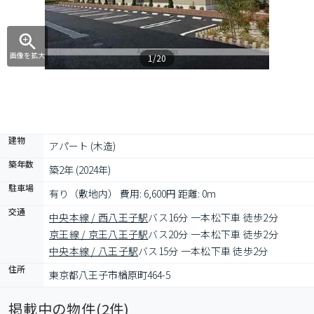
画像を拡大
1/20
建物
アパート (木造)
築年数
築2年 (2024年)
駐車場
有り（敷地内） 費用: 6,600円 距離: 0m
交通
中央本線 / 西八王子駅
バス16分 一本松下車 徒歩2分
京王線 / 京王八王子駅
バス20分 一本松下車 徒歩2分
中央本線 / 八王子駅
バス15分 一本松下車 徒歩2分
住所
東京都八王子市楢原町464-5
掲載中の物件(
2
件)