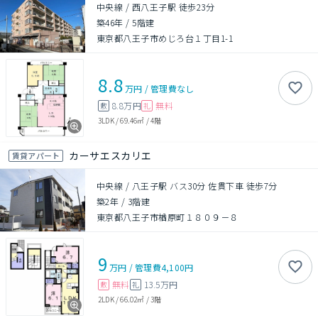
中央線 / 西八王子駅 徒歩23分
築46年
/
5階建
東京都八王子市めじろ台１丁目1-1
8.8
万円
/
管理費
なし
8.8万円
無料
敷
礼
3LDK
/
69.46㎡
/
4階
カーサエスカリエ
賃貸アパート
中央線 / 八王子駅 バス30分 佐貫下車 徒歩7分
築2年
/
3階建
東京都八王子市楢原町１８０９－８
9
万円
/
管理費
4,100円
無料
13.5万円
敷
礼
2LDK
/
66.02㎡
/
3階