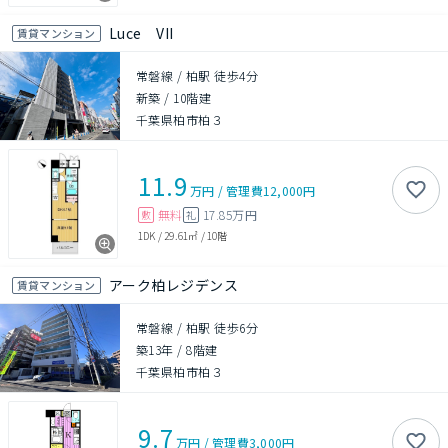
Luce VII
賃貸マンション
常磐線 / 柏駅 徒歩4分
新築
/
10階建
千葉県柏市柏３
11.9
万円
/
管理費
12,000円
無料
17.85万円
敷
礼
1DK
/
29.61㎡
/
10階
アーク柏レジデンス
賃貸マンション
常磐線 / 柏駅 徒歩6分
築13年
/
8階建
千葉県柏市柏３
9.7
万円
/
管理費
3,000円