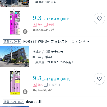
千葉県柏市明原４
9.3
万円
/
管理費
3,000円
無料
無料
敷
礼
1LDK
/
28.29㎡
/
2階
FOREST WIND～フォレスト ウィンド～
賃貸アパート
常磐線 / 柏駅 徒歩52分
築18年
/
3階建
千葉県流山市おおたかの森南１
9.8
万円
/
管理費
6,000円
無料
19.6万円
敷
礼
1K
/
30.03㎡
/
2階
dearestIII
賃貸マンション