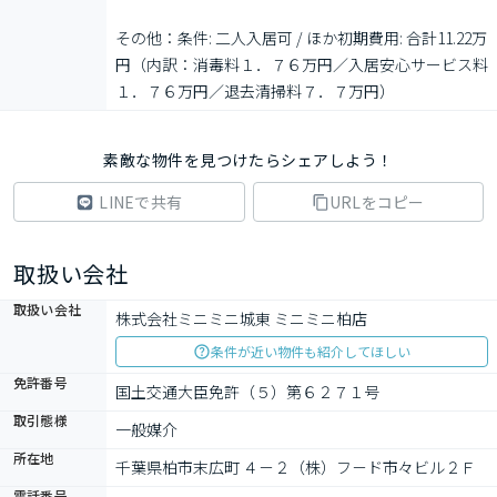
その他：条件: 二人入居可 / ほか初期費用: 合計11.22万
円（内訳：消毒料１．７６万円／入居安心サービス料
１．７６万円／退去清掃料７．７万円）
素敵な物件を見つけたらシェアしよう！
LINEで共有
URLをコピー
取扱い会社
取扱い会社
株式会社ミニミニ城東 ミニミニ柏店
条件が近い物件も紹介してほしい
免許番号
国土交通大臣免許（５）第６２７１号
取引態様
一般媒介
所在地
千葉県柏市末広町 ４－２（株）フ－ド市々ビル２Ｆ
電話番号