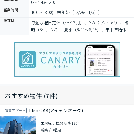
04-7143-3210
営業時間
10:00~18:00(年末年始（12/26～1/3）)
定休日
毎週水曜日定休（4～12 月）、GW（5/2～5/6）、臨
時（6/9、7/7）、夏季（8/11～8/15）、年末年始休
おすすめ物件 (7件)
Iden OAK(アイデン オーク)
賃貸アパート
常磐線 / 柏駅 徒歩12分
新築
/
3階建