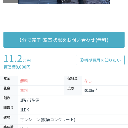
1分で完了!空室状況をお問い合わせ(無料)
11.2
初期費用を知りたい
万円
管理費8,000円
敷金
保証金
無料
なし
礼金
広さ
無料
30.06㎡
階数
1階 / 7階建
間取り
1LDK
建物
マンション (鉄筋コンクリート)
築年数