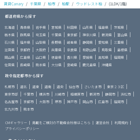
賃貸Canary
/
千葉県
/
柏市
/
柏駅
/
ウッドレスト柏
/
(1LDK/1階)
都道府県から探す
北海道
青森県
岩手県
宮城県
秋田県
山形県
福島県
茨城県
栃木県
群馬県
埼玉県
千葉県
東京都
神奈川県
新潟県
富山県
石川県
福井県
山梨県
長野県
岐阜県
静岡県
愛知県
三重県
滋賀県
京都府
大阪府
兵庫県
奈良県
和歌山県
鳥取県
島根県
岡山県
広島県
山口県
徳島県
香川県
愛媛県
高知県
福岡県
佐賀県
長崎県
熊本県
大分県
宮崎県
鹿児島県
沖縄県
政令指定都市から探す
札幌市
道北
道東
道南
道央
仙台市
さいたま市
東京２３区
東京市部
千葉市
横浜市
川崎市
相模原市
新潟市
静岡市
浜松市
名古屋市
京都市
大阪市
堺市
神戸市
岡山市
広島市
福岡市
北九州市
熊本市
CMギャラリー
掲載をご検討の不動産会社様はこちら
運営会社
利用規約
プライバシーポリシー