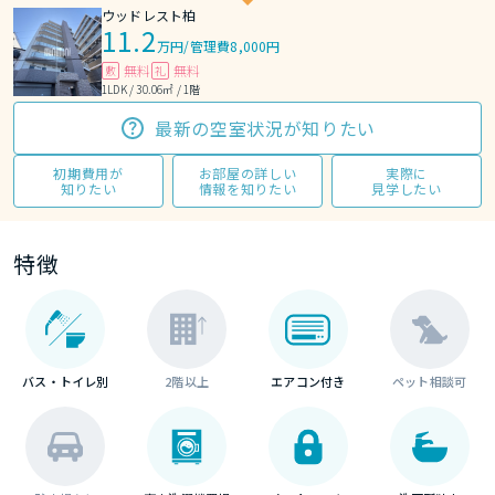
ウッドレスト柏
11.2
万円
/
管理費8,000円
無料
無料
敷
礼
1LDK / 30.06㎡ / 1階
最新の空室状況が知りたい
初期費用が
お部屋の詳しい
実際に
知りたい
情報を知りたい
見学したい
特徴
バス・トイレ別
2階以上
エアコン付き
ペット相談可