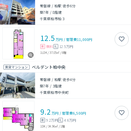
常磐線 / 柏駅 徒歩6分
築7年
/
8階建
千葉県柏市柏３
12.5
万円
/
管理費
11,000円
無料
12.5万円
敷
礼
1LDK
/
37.05㎡
/
8階
ベルデント柏中央
賃貸マンション
常磐線 / 柏駅 徒歩4分
築7年
/
3階建
千葉県柏市中央町
9.2
万円
/
管理費
6,500円
9.2万円
4.6万円
敷
礼
1DK
/
34.96㎡
/
1階