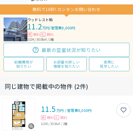
無料で10秒! カンタンお問い合わせ
ウッドレスト柏
11.2
万円
/
管理費8,000円
無料
無料
敷
礼
1LDK / 30.06㎡ / 1階
最新の空室状況が知りたい
初期費用が
お部屋の詳しい
実際に
知りたい
情報を知りたい
見学したい
同じ建物で掲載中の物件 (2件)
11.5
万円
/
管理費
8,000円
無料
無料
敷
礼
1LDK
/
30.06㎡
/
2階