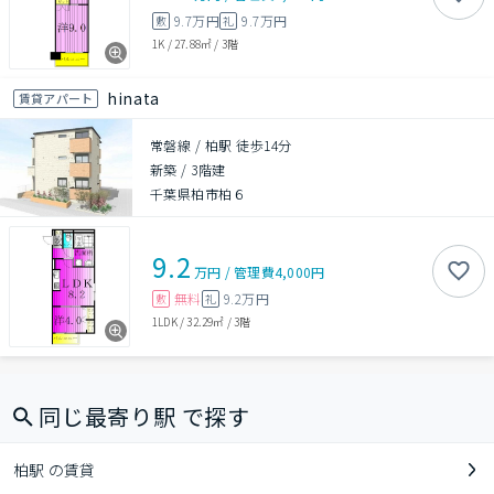
9.7万円
9.7万円
敷
礼
1K
/
27.88㎡
/
3階
hinata
賃貸アパート
常磐線 / 柏駅 徒歩14分
新築
/
3階建
千葉県柏市柏６
9.2
万円
/
管理費
4,000円
無料
9.2万円
敷
礼
1LDK
/
32.29㎡
/
3階
同じ最寄り駅 で探す
柏駅 の賃貸