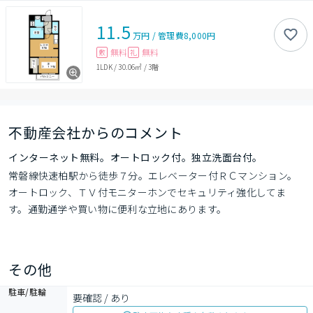
11.5
万円
/
管理費
8,000円
無料
無料
敷
礼
1LDK
/
30.06㎡
/
3階
不動産会社からのコメント
インターネット無料。オートロック付。独立洗面台付。
常磐線快速柏駅から徒歩７分。エレベーター付ＲＣマンション。
オートロック、ＴＶ付モニターホンでセキュリティ強化してま
す。通勤通学や買い物に便利な立地にあります。
その他
駐車/駐輪
要確認 / あり