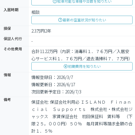
駐車可能な車種や台数を知りたい
入居時期
相談
最新の空室状況が知りたい
損保
2.3万円2年
保証人代行
-
その他費用
合計11.22万円（内訳：消毒料１．７６万円／入居安
心サービス料１．７６万円／退去清掃料７．７万円）
初期費用を知りたい
情報
情報登録日：2026/3/7
情報更新日：2026/6/17
次回更新予定日：2026/7/3
備考
保証会社: 保証会社利用必 ＩＳＬＡＮＤ　Ｆｉｎａｎ
ｃｉａｌ　Ｓｕｐｐｏｒｔｓ　株式会社・株式会社ジ
ャックス　家賃保証会社　初回保証料　賃料等　（下
限２５，０００円）５０％　毎月賃料等請求金額の合
計１．５％
