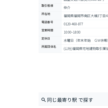
取引態様
仲介
所在地
福岡県福岡市南区大楠3丁目4番5
電話番号
0120-460-877
営業時間
10:00~18:00
定休日
水曜日（年末年始　ＧＷ休暇
所属団体名
(公社)福岡県宅地建物取引業
同じ最寄り駅 で探す