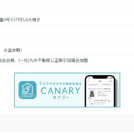
号 ESTRELA大楠1F
　お盆休暇）
協会会員、(一社)九州不動産公正取引協議会加盟