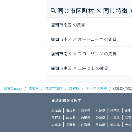
同じ市区町村 × 同じ特徴 
福岡市南区 の賃貸
福岡市南区 × オートロック の賃貸
福岡市南区 × フローリング の賃貸
福岡市南区 × 二階以上 の賃貸
賃貸Canary
/
福岡県
/
福岡市南区
/
高宮駅
/
ディアス宮嵜
/
(5SLDK/5階
都道府県から探す
北海道
青森県
岩手県
宮城県
秋田県
山形
長野県
岐阜県
静岡県
愛知県
三重県
滋賀
高知県
福岡県
佐賀県
長崎県
熊本県
大分