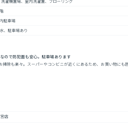
応、洗濯機置場、室内洗濯置、フローリング
階
内駐車場
水、駐車場あり
ンなので防犯面も安心。駐車場あります
お掃除も楽々。スーパーやコンビニが近くにあるため、お買い物にも
高宮店