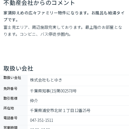
不動産会社からのコメント
家賃抑えめの広々ファミリー物件になります。お風呂も給湯タイ
プです。
富士見エリア、周辺施設充実しております。最上階のお部屋とな
ります。コンビニ、バス停徒歩圏内。
取扱い会社
取扱い会社
株式会社もとゆき
免許番号
千葉県知事(15)第002578号
取引態様
仲介
所在地
千葉県浦安市北栄１丁目12番25号
電話番号
047-351-1511
営業時間