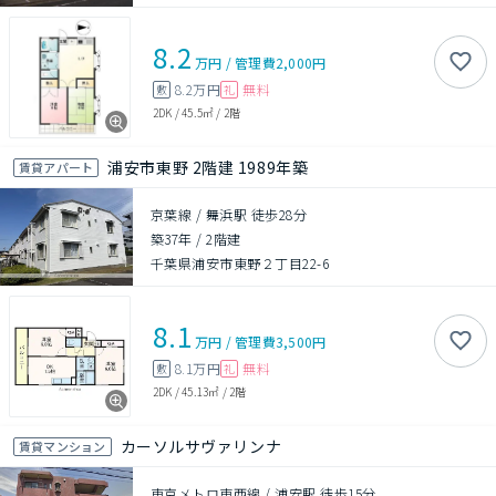
8.2
万円
/
管理費
2,000円
8.2万円
無料
敷
礼
2DK
/
45.5㎡
/
2階
浦安市東野 2階建 1989年築
賃貸アパート
京葉線 / 舞浜駅 徒歩28分
築37年
/
2階建
千葉県浦安市東野２丁目22-6
8.1
万円
/
管理費
3,500円
8.1万円
無料
敷
礼
2DK
/
45.13㎡
/
2階
カーソルサヴァリンナ
賃貸マンション
東京メトロ東西線 / 浦安駅 徒歩15分