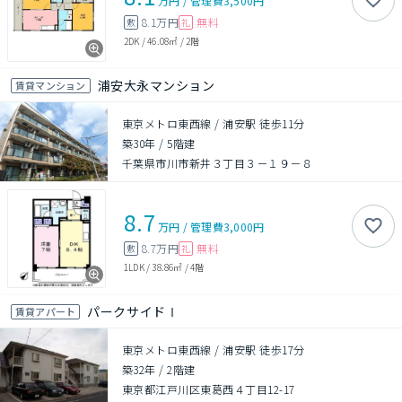
万円
/
管理費
3,500円
8.1万円
無料
敷
礼
2DK
/
46.08㎡
/
2階
浦安大永マンション
賃貸マンション
東京メトロ東西線 / 浦安駅 徒歩11分
築30年
/
5階建
千葉県市川市新井３丁目３－１９－８
8.7
万円
/
管理費
3,000円
8.7万円
無料
敷
礼
1LDK
/
38.86㎡
/
4階
パークサイドⅠ
賃貸アパート
東京メトロ東西線 / 浦安駅 徒歩17分
築32年
/
2階建
東京都江戸川区東葛西４丁目12-17