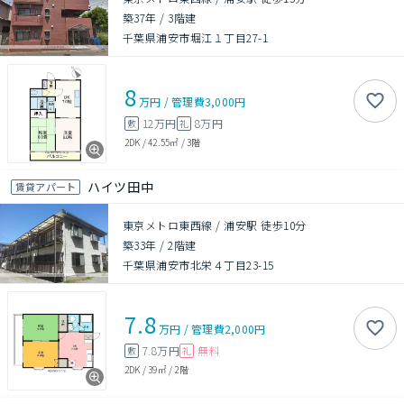
築37年
/
3階建
千葉県浦安市堀江１丁目27-1
8
万円
/
管理費
3,000円
12万円
8万円
敷
礼
2DK
/
42.55㎡
/
3階
ハイツ田中
賃貸アパート
東京メトロ東西線 / 浦安駅 徒歩10分
築33年
/
2階建
千葉県浦安市北栄４丁目23-15
7.8
万円
/
管理費
2,000円
7.8万円
無料
敷
礼
2DK
/
39㎡
/
2階