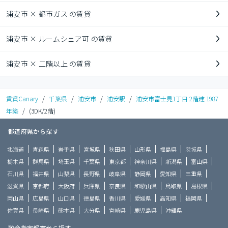
浦安市 × 都市ガス の賃貸
浦安市 × ルームシェア可 の賃貸
浦安市 × 二階以上 の賃貸
賃貸Canary
/
千葉県
/
浦安市
/
浦安駅
/
浦安市富士見1丁目 2階建 1987
年築
/
(3DK/2階)
都道府県から探す
北海道
青森県
岩手県
宮城県
秋田県
山形県
福島県
茨城県
栃木県
群馬県
埼玉県
千葉県
東京都
神奈川県
新潟県
富山県
石川県
福井県
山梨県
長野県
岐阜県
静岡県
愛知県
三重県
滋賀県
京都府
大阪府
兵庫県
奈良県
和歌山県
鳥取県
島根県
岡山県
広島県
山口県
徳島県
香川県
愛媛県
高知県
福岡県
佐賀県
長崎県
熊本県
大分県
宮崎県
鹿児島県
沖縄県
政令指定都市から探す