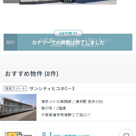
1分で完了!
お部屋について詳しく知りたい !
カナリーでの掲載は終了しました
無料
見学希望・空室確認・初期費用など
おすすめ物件 (8件)
サンシティヒコタCー3
賃貸アパート
東京メトロ東西線 / 浦安駅 徒歩33分
築37年
/
2階建
千葉県浦安市東野２丁目22-7
8.1