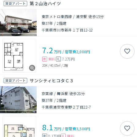
第２山治ハイツ
賃貸アパート
東京メトロ東西線 / 浦安駅 徒歩15分
築37年
/
2階建
千葉県市川市新井１丁目12-12
7.2
万円
/
管理費
2,000円
無料
7.2万円
敷
礼
2DK
/
40.05㎡
/
2階
サンシティヒコタＣ３
賃貸アパート
京葉線 / 舞浜駅 徒歩28分
築37年
/
2階建
千葉県浦安市東野２丁目22-7
8.1
万円
/
管理費
3,500円
8.1万円
無料
敷
礼