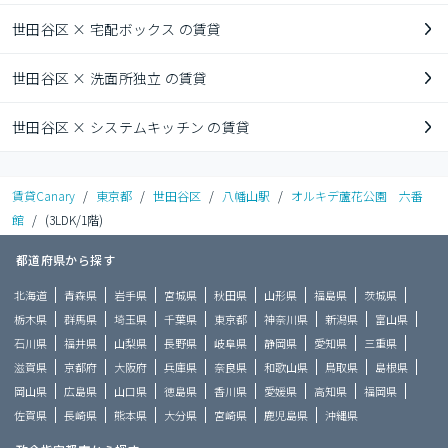
世田谷区 × 宅配ボックス の賃貸
世田谷区 × 洗面所独立 の賃貸
世田谷区 × システムキッチン の賃貸
賃貸Canary
/
東京都
/
世田谷区
/
八幡山駅
/
オルキデ蘆花公園 六番
館
/
(3LDK/1階)
都道府県から探す
北海道
青森県
岩手県
宮城県
秋田県
山形県
福島県
茨城県
栃木県
群馬県
埼玉県
千葉県
東京都
神奈川県
新潟県
富山県
石川県
福井県
山梨県
長野県
岐阜県
静岡県
愛知県
三重県
滋賀県
京都府
大阪府
兵庫県
奈良県
和歌山県
鳥取県
島根県
岡山県
広島県
山口県
徳島県
香川県
愛媛県
高知県
福岡県
佐賀県
長崎県
熊本県
大分県
宮崎県
鹿児島県
沖縄県