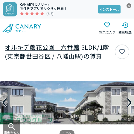
CANARY(カナリー)
物件をアプリでサクサク検索！
インストール
(4.8)
お気に入り
閲覧履歴
オルキデ蘆花公園 六番館
3LDK/1階
(東京都世田谷区 / 八幡山駅)の賃貸
画像を拡大
1/30