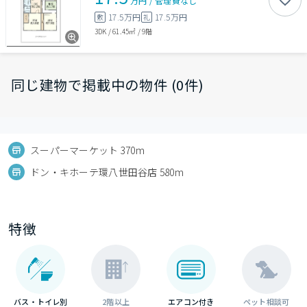
万円
/
管理費
なし
17.5万円
17.5万円
敷
礼
3DK
/
61.45㎡
/
9階
同じ建物で掲載中の物件 (0件)
スーパーマーケット 370m
ドン・キホーテ環八世田谷店 580m
特徴
バス・トイレ別
2階以上
エアコン付き
ペット相談可