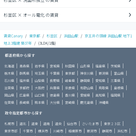
杉並区 × 洗面所独立 の賃貸
杉並区 × オール電化 の賃貸
賃貸Canary
/
東京都
/
杉並区
/
浜田山駅
/
京王井の頭線 浜田山駅 地下1
地上3階建 築37年
/
(3LDK/1階)
都道府県から探す
北海道
青森県
岩手県
宮城県
秋田県
山形県
福島県
茨城県
栃木県
群馬県
埼玉県
千葉県
東京都
神奈川県
新潟県
富山県
石川県
福井県
山梨県
長野県
岐阜県
静岡県
愛知県
三重県
滋賀県
京都府
大阪府
兵庫県
奈良県
和歌山県
鳥取県
島根県
岡山県
広島県
山口県
徳島県
香川県
愛媛県
高知県
福岡県
佐賀県
長崎県
熊本県
大分県
宮崎県
鹿児島県
沖縄県
政令指定都市から探す
札幌市
道北
道東
道南
道央
仙台市
さいたま市
東京２３区
東京市部
千葉市
横浜市
川崎市
相模原市
新潟市
静岡市
浜松市