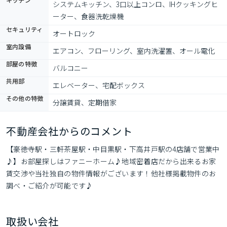
システムキッチン、3口以上コンロ、IHクッキングヒ
ーター、食器洗乾燥機
セキュリティ
オートロック
室内設備
エアコン、フローリング、室内洗濯置、オール電化
部屋の特徴
バルコニー
共用部
エレベーター、宅配ボックス
その他の特徴
分譲賃貸、定期借家
不動産会社からのコメント
【豪徳寺駅・三軒茶屋駅・中目黒駅・下高井戸駅の4店舗で営業中
♪】お部屋探しはファニーホーム♪地域密着店だから出来るお家
賃交渉や当社独自の物件情報がございます！他社様掲載物件のお
調べ・ご紹介が可能です♪
取扱い会社