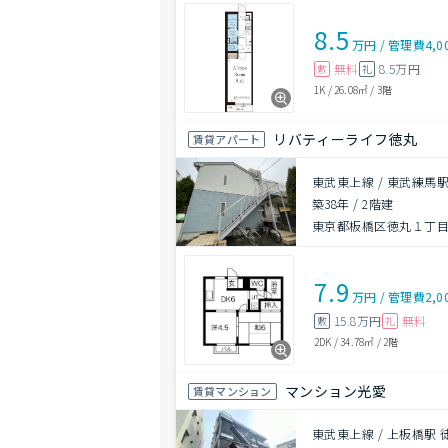
8.5
万円
/
管理費
4,0
無料
8.5万円
敷
礼
1K
/
26.08㎡
/
3階
リバティーライフ徳丸
賃貸アパート
東武東上線 / 東武練馬駅
築38年
/
2階建
東京都板橋区徳丸１丁
7.9
万円
/
管理費
2,0
15.8万円
無料
敷
礼
2DK
/
34.78㎡
/
2階
マンション光愛
賃貸マンション
東武東上線 / 上板橋駅 