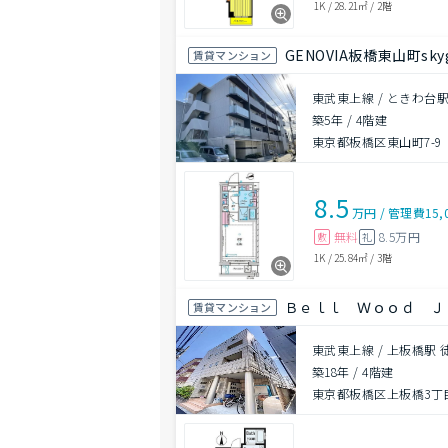
1K
/
28.21㎡
/
2階
GENOVIA板橋東山町skyg
賃貸マンション
東武東上線 / ときわ台駅
築5年
/
4階建
東京都板橋区東山町7-9
8.5
万円
/
管理費
15,
無料
8.5万円
敷
礼
1K
/
25.84㎡
/
3階
Ｂｅｌｌ Ｗｏｏｄ Ｊ
賃貸マンション
東武東上線 / 上板橋駅 
築18年
/
4階建
東京都板橋区上板橋3丁