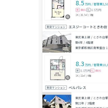
8.5
万円
/
管理費
2,5
無料
8.5万円
敷
礼
1K
/
26.7㎡
/
3階
エスジーコートときわ台
賃貸マンション
東武東上線 / ときわ台駅
築4年
/
4階建
東京都板橋区南常盤台
8.3
万円
/
管理費
10,
8.3万円
無料
敷
礼
1K
/
22㎡
/
4階
ベルパレス
賃貸マンション
東武東上線 / ときわ台駅
築22年
/
3階建