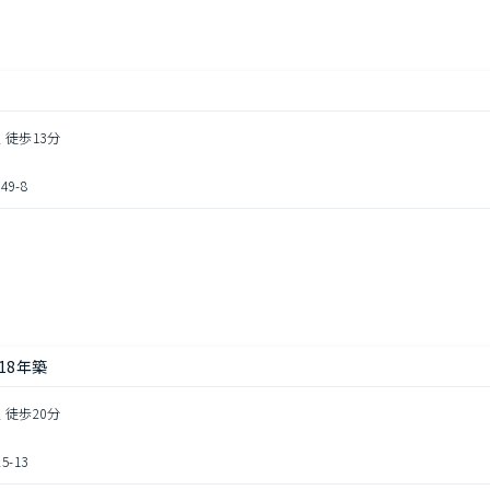
 徒歩13分
9-8
し
18年築
 徒歩20分
-13