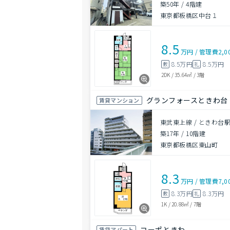
築50年
/
4階建
東京都板橋区中台１
8.5
万円
/
管理費
2,0
8.5万円
8.5万円
敷
礼
2DK
/
35.64㎡
/
3階
グランフォースときわ台
賃貸マンション
東武東上線 / ときわ台駅
築17年
/
10階建
東京都板橋区東山町
8.3
万円
/
管理費
7,0
8.3万円
8.3万円
敷
礼
1K
/
20.88㎡
/
7階
コーポときわ
賃貸アパート