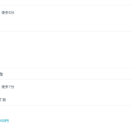
 徒歩8分
し
台
 徒歩7分
丁目
000円