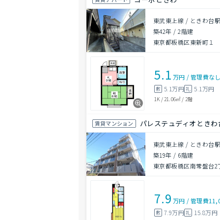
東武東上線 / ときわ台駅
築42年
/
2階建
東京都板橋区東新町１
5.1
万円
/
管理費
な
5.1万円
5.1万円
敷
礼
1K
/
21.06㎡
/
2階
パレステュディオときわ
賃貸マンション
東武東上線 / ときわ台駅
築19年
/
6階建
東京都板橋区南常盤台2
7.9
万円
/
管理費
11,
7.9万円
15.8万円
敷
礼