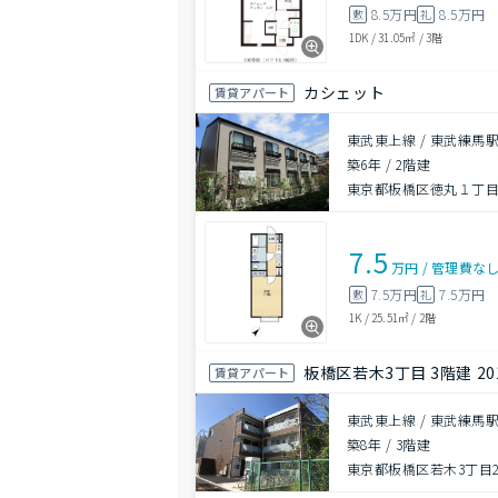
8.5万円
8.5万円
敷
礼
1DK
/
31.05㎡
/
3階
カシェット
賃貸アパート
東武東上線 / 東武練馬駅
築6年
/
2階建
東京都板橋区徳丸１丁目4
7.5
万円
/
管理費
な
7.5万円
7.5万円
敷
礼
1K
/
25.51㎡
/
2階
板橋区若木3丁目 3階建 20
賃貸アパート
東武東上線 / 東武練馬駅
築8年
/
3階建
東京都板橋区若木3丁目25