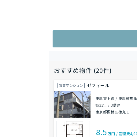
おすすめ物件 (20件)
ゼフィール
賃貸マンション
東武東上線 / 東武練馬駅
築33年
/
3階建
東京都板橋区徳丸１
8.5
万円
/
管理費
4,0