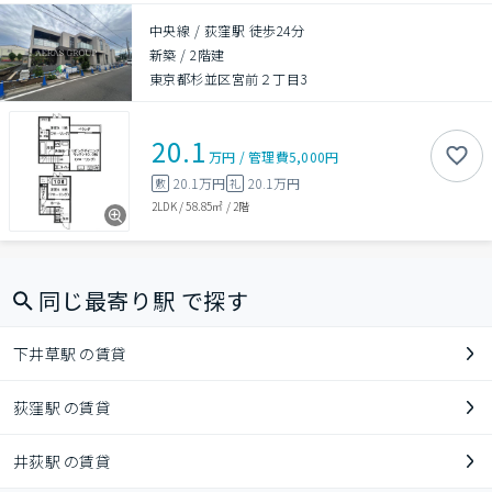
中央線 / 荻窪駅 徒歩24分
新築
/
2階建
東京都杉並区宮前２丁目3
20.1
万円
/
管理費
5,000円
20.1万円
20.1万円
敷
礼
2LDK
/
58.85㎡
/
2階
同じ最寄り駅 で探す
下井草駅 の賃貸
荻窪駅 の賃貸
井荻駅 の賃貸