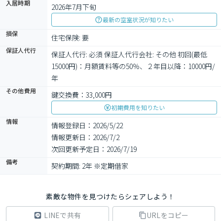
入居時期
2026年7月下旬
最新の空室状況が知りたい
損保
住宅保険: 要
保証人代行
保証人代行: 必須 保証人代行会社: その他 初回(最低
15000円)：月額賃料等の50％、２年目以降：10000円/
年
その他費用
鍵交換費：33,000円
初期費用を知りたい
情報
情報登録日：2026/5/22
情報更新日：2026/7/2
次回更新予定日：2026/7/19
備考
契約期間: 2年 ※定期借家
素敵な物件を見つけたらシェアしよう！
LINEで共有
URLをコピー