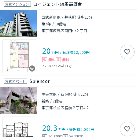
ロイジェント練馬高野台
賃貸マンション
西武新宿線 / 井荻駅 徒歩13分
築2年
/
10階建
東京都練馬区南田中２丁目
20
万円
/
管理費
12,000円
無料
無料
敷
礼
2SLDK
/
55.79㎡
/
4階
Splendor
賃貸アパート
中央本線 / 荻窪駅 徒歩22分
新築
/
2階建
東京都杉並区宮前２丁目4-2
20.3
万円
/
管理費
5,000円
20.3万円
20.3万円
敷
礼