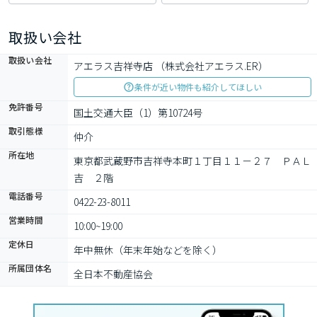
取扱い会社
取扱い会社
アエラス吉祥寺店 （株式会社アエラス.ER）
条件が近い物件も紹介してほしい
免許番号
国土交通大臣（1）第10724号
取引態様
仲介
所在地
東京都武蔵野市吉祥寺本町１丁目１１－２７　ＰＡＬ
吉　２階
電話番号
0422-23-8011
営業時間
10:00~19:00
定休日
年中無休（年末年始などを除く）
所属団体名
全日本不動産協会