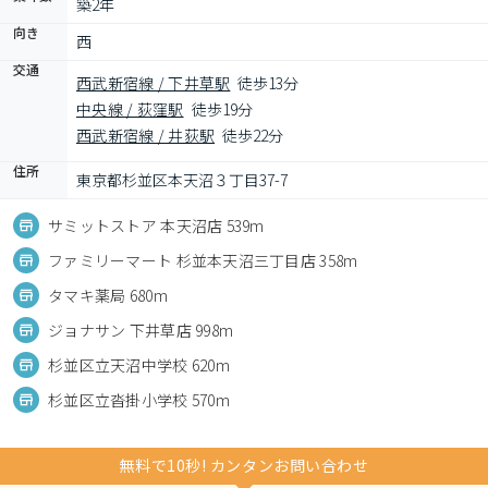
築2年
向き
西
交通
西武新宿線 / 下井草駅
徒歩13分
中央線 / 荻窪駅
徒歩19分
西武新宿線 / 井荻駅
徒歩22分
住所
東京都杉並区本天沼３丁目37-7
サミットストア 本天沼店 539m
ファミリーマート 杉並本天沼三丁目店 358m
タマキ薬局 680m
ジョナサン 下井草店 998m
杉並区立天沼中学校 620m
杉並区立沓掛小学校 570m
無料で10秒! カンタンお問い合わせ