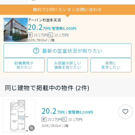
無料で10秒! カンタンお問い合わせ
アーバン杉並本天沼
20.2
万円
/
管理費8,000円
20.2万円
10.1万円
敷
礼
2LDK / 58.01㎡ / 2階
最新の空室状況が知りたい
初期費用が
お部屋の詳しい
実際に
知りたい
情報を知りたい
見学したい
同じ建物で掲載中の物件 (2件)
20.2
万円
/
管理費
8,000円
20.2万円
10.1万円
敷
礼
2LDK
/
58.01㎡
/
2階