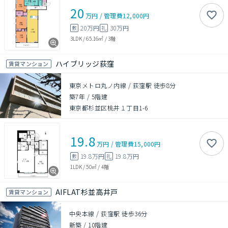
20
万円
/
管理費
12,000円
20万円
30万円
敷
礼
3LDK
/
65.16㎡
/
3階
ハイブリッジ荻窪
賃貸マンション
東京メトロ丸ノ内線 / 荻窪駅 徒歩8分
築7年
/
5階建
東京都杉並区桃井１丁目1-6
19.8
万円
/
管理費
15,000円
19.8万円
19.8万円
敷
礼
1LDK
/
50㎡
/
4階
AIFLAT杉並高井戸
賃貸マンション
中央本線 / 荻窪駅 徒歩36分
新築
/
10階建