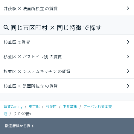
井荻駅 × 洗面所独立 の賃貸
同じ市区町村 × 同じ特徴 で探す
杉並区 の賃貸
杉並区 × バストイレ別 の賃貸
杉並区 × システムキッチン の賃貸
杉並区 × 洗面所独立 の賃貸
賃貸Canary
/
東京都
/
杉並区
/
下井草駅
/
アーバン杉並本天
沼
/
(2LDK/2階)
都道府県から探す