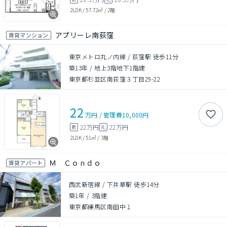
2LDK
/
57.72㎡
/
2階
アプリーレ南荻窪
賃貸マンション
東京メトロ丸ノ内線 / 荻窪駅 徒歩11分
築13年
/
地上3階地下1階建
東京都杉並区南荻窪３丁目29-22
22
万円
/
管理費
10,000円
22万円
22万円
敷
礼
2LDK
/
51㎡
/
3階
Ｍ Ｃｏｎｄｏ
賃貸アパート
西武新宿線 / 下井草駅 徒歩14分
築1年
/
3階建
東京都練馬区南田中１