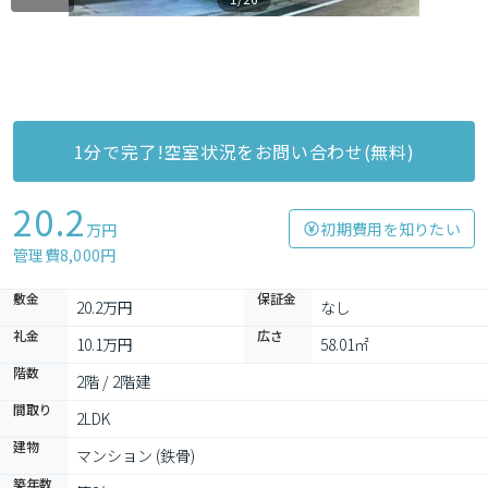
1分で完了!空室状況をお問い合わせ(無料)
20.2
初期費用を知りたい
万円
管理費8,000円
敷金
保証金
20.2万円
なし
礼金
広さ
10.1万円
58.01㎡
階数
2階 / 2階建
間取り
2LDK
建物
マンション (鉄骨)
築年数