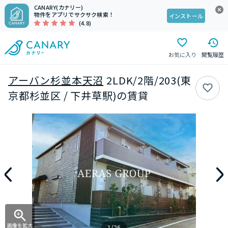
CANARY(カナリー)
物件をアプリでサクサク検索！
インストール
(4.8)
お気に入り
閲覧履歴
アーバン杉並本天沼
2LDK/2階/203(東
京都杉並区 / 下井草駅)の賃貸
画像を拡大
1/26