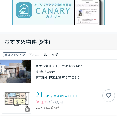
おすすめ物件 (9件)
アベニールエイチ
賃貸マンション
西武新宿線 / 下井草駅 徒歩14分
築2年
/
3階建
東京都中野区上鷺宮５丁目2-5
21
万円
/
管理費
14,000円
無料
42万円
敷
礼
2LDK
/
64.91㎡
/
2階