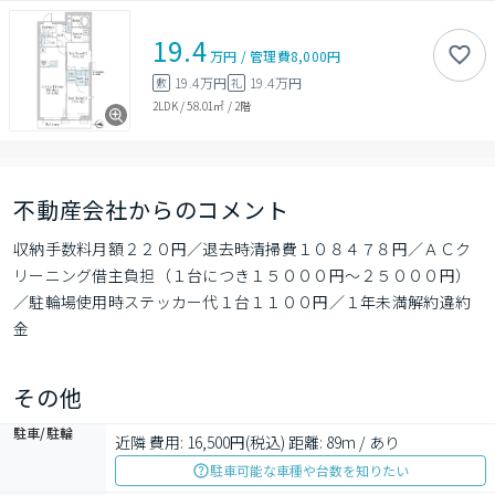
19.4
万円
/
管理費
8,000円
19.4万円
19.4万円
敷
礼
2LDK
/
58.01㎡
/
2階
不動産会社からのコメント
収納手数料月額２２０円／退去時清掃費１０８４７８円／ＡＣク
リーニング借主負担（１台につき１５０００円～２５０００円）
／駐輪場使用時ステッカー代１台１１００円／１年未満解約違約
金
その他
駐車/駐輪
近隣 費用: 16,500円(税込) 距離: 89m / あり
駐車可能な車種や台数を知りたい