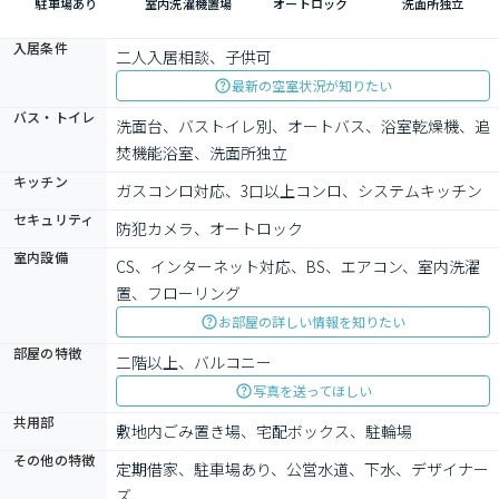
駐車場あり
室内洗濯機置場
オートロック
洗面所独立
入居条件
二人入居相談、子供可
最新の空室状況が知りたい
バス・トイレ
洗面台、バストイレ別、オートバス、浴室乾燥機、追
焚機能浴室、洗面所独立
キッチン
ガスコンロ対応、3口以上コンロ、システムキッチン
セキュリティ
防犯カメラ、オートロック
室内設備
CS、インターネット対応、BS、エアコン、室内洗濯
置、フローリング
お部屋の詳しい情報を知りたい
部屋の特徴
二階以上、バルコニー
写真を送ってほしい
共用部
敷地内ごみ置き場、宅配ボックス、駐輪場
その他の特徴
定期借家、駐車場あり、公営水道、下水、デザイナー
ズ