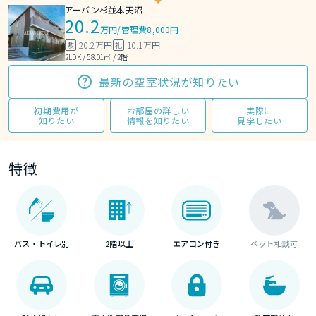
アーバン杉並本天沼
20.2
万円
/
管理費8,000円
20.2万円
10.1万円
敷
礼
2LDK / 58.01㎡ / 2階
最新の空室状況が知りたい
初期費用が
お部屋の詳しい
実際に
知りたい
情報を知りたい
見学したい
特徴
バス・トイレ別
2階以上
エアコン付き
ペット相談可