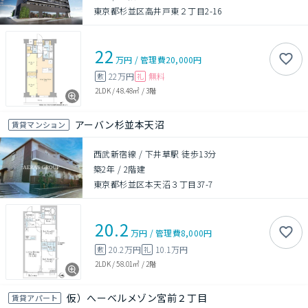
東京都杉並区高井戸東２丁目2-16
22
万円
/
管理費
20,000円
22万円
無料
敷
礼
2LDK
/
48.48㎡
/
3階
アーバン杉並本天沼
賃貸マンション
西武新宿線 / 下井草駅 徒歩13分
築2年
/
2階建
東京都杉並区本天沼３丁目37-7
20.2
万円
/
管理費
8,000円
20.2万円
10.1万円
敷
礼
2LDK
/
58.01㎡
/
2階
仮）へーベルメゾン宮前２丁目
賃貸アパート