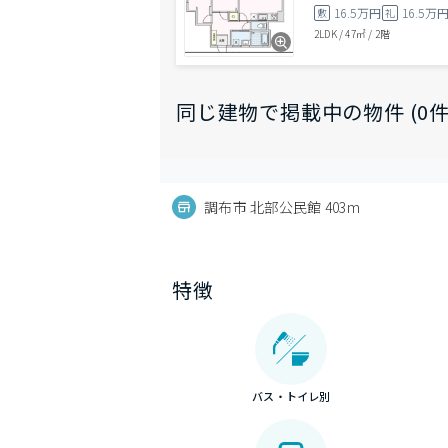
16.5万円
16.5万
敷
礼
2LDK
/
47㎡
/
2階
同じ建物で掲載中の物件 (0件
調布市 北部公民館 403m
特徴
バス・トイレ別