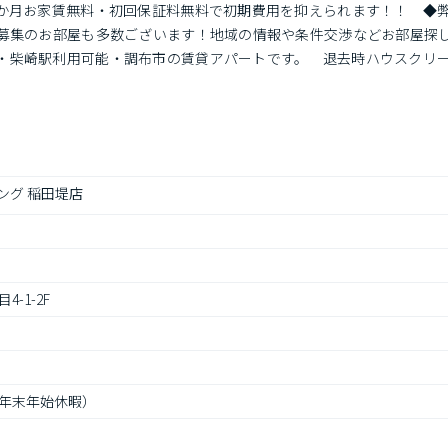
1か月お家賃無料・初回保証料無料で初期費用を抑えられます！！　◆弊
み募集のお部屋も多数ございます！地域の情報や条件交渉などお部屋探
・柴崎駅利用可能・調布市の賃貸アパートです。　退去時ハウスクリ
ング 稲田堤店
-1-2F
（年末年始休暇）