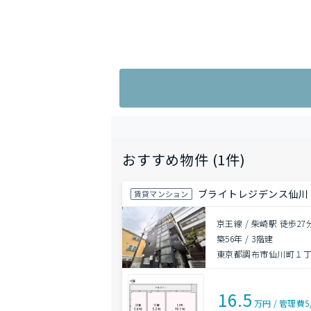
おすすめ物件 (1件)
ブライトレジデンス仙川
賃貸マンション
京王線 / 柴崎駅 徒歩27
築56年
/
3階建
東京都調布市仙川町１丁目
16.5
万円
/
管理費
5