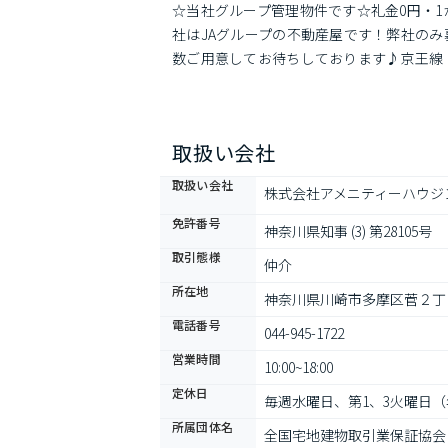
☆当社グループ管理物件です☆礼金0円・
社はJAグループの不動産屋です！弊社の
数ご用意してお待ちしております♪京王線
取扱い会社
取扱い会社
株式会社アメニティーハウジ
免許番号
神奈川県知事 (3) 第28105号
取引態様
仲介
所在地
神奈川県川崎市多摩区菅２丁目4
電話番号
044-945-1722
営業時間
10:00~18:00
定休日
毎週水曜日、第1、3火曜日
所属団体名
全国宅地建物取引業保証協会