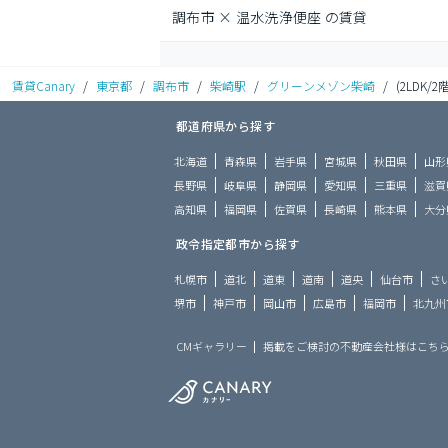
調布市 × 温水洗浄便座 の賃貸
賃貸Canary
/
東京都
/
調布市
/
柴崎駅
/
グリーンメゾン柴崎
/
(2LDK/2階
都道府県から探す
北海道
青森県
岩手県
宮城県
秋田県
山形
長野県
岐阜県
静岡県
愛知県
三重県
滋賀
高知県
福岡県
佐賀県
長崎県
熊本県
大分
政令指定都市から探す
札幌市
道北
道東
道南
道央
仙台市
さ
堺市
神戸市
岡山市
広島市
福岡市
北九州
CMギャラリー
掲載をご検討の不動産会社様はこち