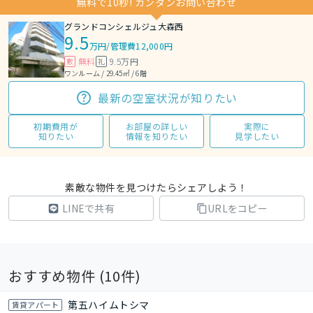
無料で10秒! カンタンお問い合わせ
グランドコンシェルジュ大森西
9.5
万円
/
管理費12,000円
無料
9.5万円
敷
礼
ワンルーム / 29.45㎡ / 6階
最新の空室状況が知りたい
初期費用が
お部屋の詳しい
実際に
知りたい
情報を知りたい
見学したい
素敵な物件を見つけたらシェアしよう！
LINEで共有
URLをコピー
おすすめ物件 (
10
件)
第五ハイムトシマ
賃貸アパート