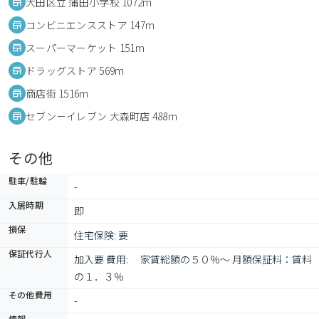
大田区立 蒲田小学校 1072m
コンビニエンスストア 147m
スーパーマーケット 151m
ドラッグストア 569m
商店街 1516m
セブン－イレブン 大森町店 488m
その他
駐車/駐輪
-
入居時期
即
損保
住宅保険: 要
保証代行人
加入要 費用: 　家賃総額の５０％～ 月額保証料：賃料
の１．３％
その他費用
-
情報