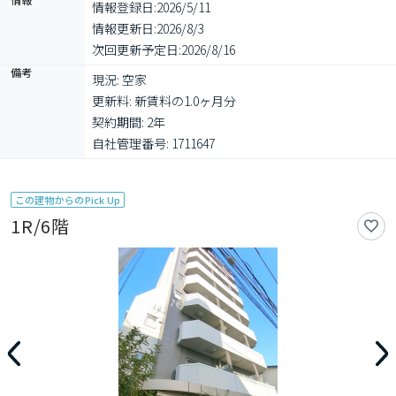
情報登録日:
2026/5/11
情報更新日:
2026/8/3
次回更新予定日:
2026/8/16
備考
現況: 空家

更新料: 新賃料の1.0ヶ月分

契約期間: 2年

自社管理番号: 1711647
この建物からのPick Up
1R/6階