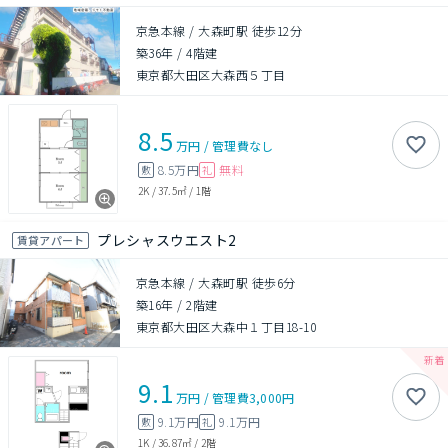
京急本線 / 大森町駅 徒歩12分
築36年
/
4階建
東京都大田区大森西５丁目
8.5
万円
/
管理費
なし
8.5万円
無料
敷
礼
2K
/
37.5㎡
/
1階
プレシャスウエスト2
賃貸アパート
京急本線 / 大森町駅 徒歩6分
築16年
/
2階建
東京都大田区大森中１丁目18-10
9.1
万円
/
管理費
3,000円
9.1万円
9.1万円
敷
礼
1K
/
36.87㎡
/
2階