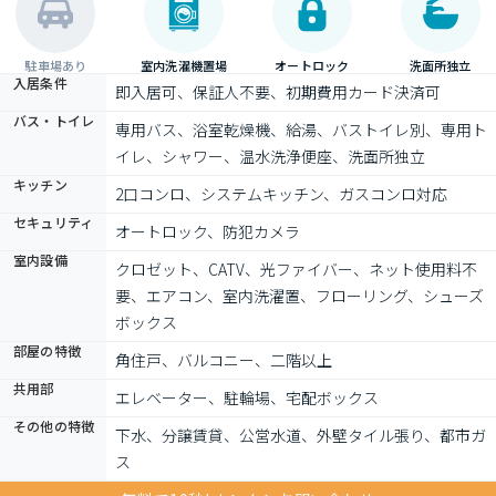
駐車場あり
室内洗濯機置場
オートロック
洗面所独立
入居条件
即入居可、保証人不要、初期費用カード決済可
バス・トイレ
専用バス、浴室乾燥機、給湯、バストイレ別、専用ト
イレ、シャワー、温水洗浄便座、洗面所独立
キッチン
2口コンロ、システムキッチン、ガスコンロ対応
セキュリティ
オートロック、防犯カメラ
室内設備
クロゼット、CATV、光ファイバー、ネット使用料不
要、エアコン、室内洗濯置、フローリング、シューズ
ボックス
部屋の特徴
角住戸、バルコニー、二階以上
共用部
エレベーター、駐輪場、宅配ボックス
その他の特徴
下水、分譲賃貸、公営水道、外壁タイル張り、都市ガ
ス