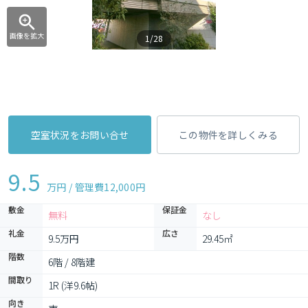
画像を拡大
1/28
空室状況をお問い合せ
この物件を詳しくみる
9.5
万円 / 管理費
12,000円
敷金
保証金
無料
なし
礼金
広さ
9.5万円
29.45㎡
階数
6階 / 8階建
間取り
1R (洋9.6帖)
向き