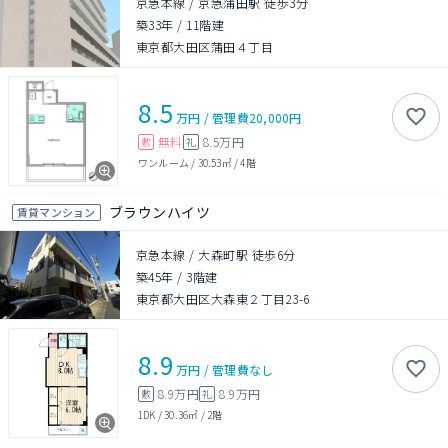
京急本線 / 京急蒲田駅 徒歩3分
築33年
/
11階建
東京都大田区蒲田４丁目
8.5
万円
/
管理費
20,000円
無料
8.5万円
敷
礼
ワンルーム
/
30.53㎡
/
4階
ブラウンハイツ
賃貸マンション
京急本線 / 大森町駅 徒歩6分
築45年
/
3階建
東京都大田区大森東２丁目23-6
8.9
万円
/
管理費
なし
8.9万円
8.9万円
敷
礼
1DK
/
30.36㎡
/
2階