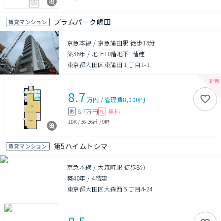
プラムパーク嶋田
賃貸マンション
京急本線 / 京急蒲田駅 徒歩13分
築36年
/
地上10階地下1階建
東京都大田区東蒲田１丁目1-1
8.7
万円
/
管理費
8,000円
8.7万円
無料
敷
礼
1DK
/
36.36㎡
/
9階
第5ハイムトシマ
賃貸マンション
京急本線 / 大森町駅 徒歩8分
築40年
/
4階建
東京都大田区大森西５丁目4-24