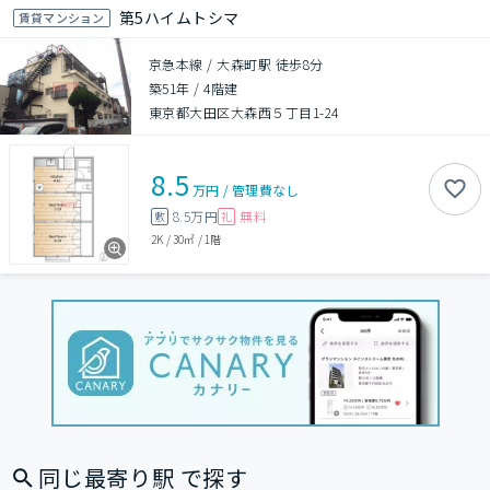
第5ハイムトシマ
賃貸マンション
京急本線 / 大森町駅 徒歩8分
築51年
/
4階建
東京都大田区大森西５丁目1-24
8.5
万円
/
管理費
なし
8.5万円
無料
敷
礼
2K
/
30㎡
/
1階
同じ最寄り駅 で探す