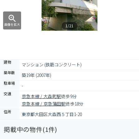
画像を拡大
1/21
建物
マンション (鉄筋コンクリート)
築年数
築19年 (2007年)
駐車場
-
交通
京急本線 / 大森町駅
徒歩9分
京急本線 / 京急蒲田駅
徒歩18分
住所
東京都大田区大森西５丁目1-20
掲載中の物件(
1
件)