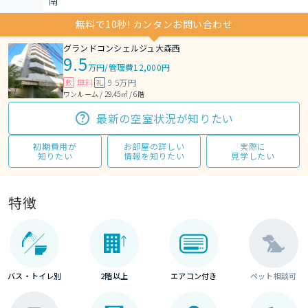
南
無料で10秒! カンタンお問い合わせ
グランドコンシェルジュ大森西
9.5
万円
/
管理費12,000円
無料
9.5万円
敷
礼
ワンルーム / 29.45㎡ / 6階
最新の空室状況が知りたい
初期費用が
お部屋の詳しい
実際に
知りたい
情報を知りたい
見学したい
特徴
バス・トイレ別
2階以上
エアコン付き
ペット相談可