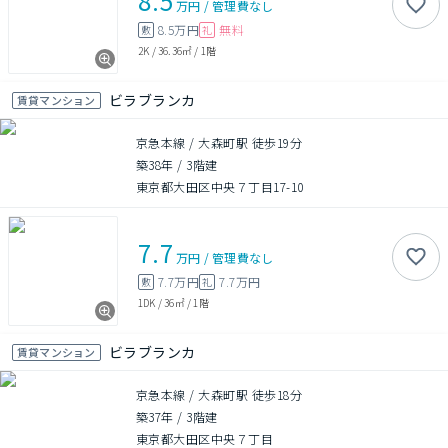
8.5
万円
/
管理費
なし
8.5万円
無料
敷
礼
2K
/
36.36㎡
/
1階
ビラブランカ
賃貸マンション
京急本線 / 大森町駅 徒歩19分
築38年
/
3階建
東京都大田区中央７丁目17-10
7.7
万円
/
管理費
なし
7.7万円
7.7万円
敷
礼
1DK
/
36㎡
/
1階
ビラブランカ
賃貸マンション
京急本線 / 大森町駅 徒歩18分
築37年
/
3階建
東京都大田区中央７丁目