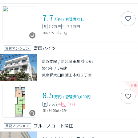
7.7
万円
/
管理費
なし
7.7万円
7.7万円
敷
礼
1DK
/
35.8㎡
/
1階
富国ハイツ
賃貸マンション
京急本線 / 京急蒲田駅 徒歩6分
築46年
/
3階建
東京都大田区蒲田本町２丁目
8.5
万円
/
管理費
3,000円
8.5万円
無料
敷
礼
2K
/
34.59㎡
/
3階
ブルーノコート蒲田
賃貸マンション