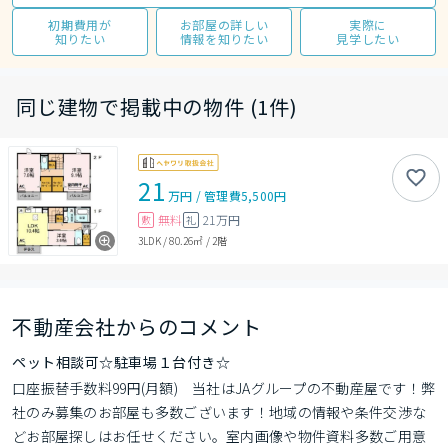
初期費用が
お部屋の詳しい
実際に
知りたい
情報を知りたい
見学したい
同じ建物で掲載中の物件 (1件)
21
万円
/
管理費
5,500円
無料
21万円
敷
礼
3LDK
/
80.26㎡
/
2階
不動産会社からのコメント
ペット相談可☆駐車場１台付き☆
口座振替手数料99円(月額)　当社はJAグループの不動産屋です！弊
社のみ募集のお部屋も多数ございます！地域の情報や条件交渉な
どお部屋探しはお任せください。室内画像や物件資料多数ご用意