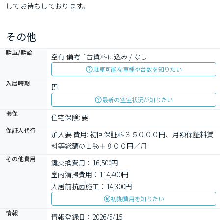
してお待ちしております。
その他
駐車/駐輪
空有 備考: 1台賃料に込み / なし
駐車可能な車種や台数を知りたい
入居時期
即
最新の空室状況が知りたい
損保
住宅保険: 要
保証人代行
加入要 費用: 初回保証料３５０００円、月額保証料賃
料等総額の１％＋８００円／月　
その他費用
鍵交換費用：16,500円
室内清掃費用：114,400円
入居前抗菌施工：14,300円
初期費用を知りたい
情報
情報登録日：2026/5/15