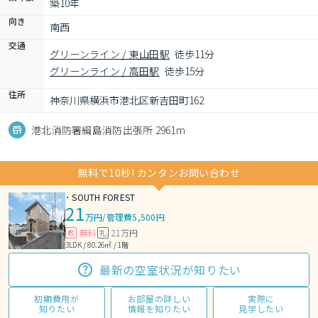
築10年
向き
南西
交通
グリーンライン / 東山田駅
徒歩11分
グリーンライン / 高田駅
徒歩15分
住所
神奈川県横浜市港北区新吉田町162
港北消防署綱島消防出張所 2961m
無料で10秒! カンタンお問い合わせ
･ SOUTH FOREST
21
万円
/
管理費5,500円
無料
21万円
敷
礼
3LDK / 80.26㎡ / 1階
最新の空室状況が知りたい
初期費用が
お部屋の詳しい
実際に
知りたい
情報を知りたい
見学したい