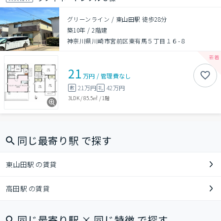
グリーンライン / 東山田駅 徒歩28分
築10年
/
2階建
神奈川県川崎市宮前区東有馬５丁目１６-８
21
万円
/
管理費
なし
21万円
42万円
敷
礼
3LDK
/
85.5㎡
/
1階
同じ最寄り駅 で探す
東山田駅 の賃貸
高田駅 の賃貸
同じ最寄り駅 × 同じ特徴 で探す