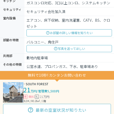
キッチン
ガスコンロ対応、3口以上コンロ、システムキッチン
セキュリティ
セキュリティ会社加入済
室内設備
エアコン、床下収納、室内洗濯置、CATV、BS、クロ
ゼット
お部屋の詳しい情報を知りたい
部屋の特徴
バルコニー、角住戸
写真を送ってほしい
共用部
敷地内駐車場
その他の特徴
公営水道、プロパンガス、下水、駐車場あり
無料で10秒! カンタンお問い合わせ
･ SOUTH FOREST
21
万円
/
管理費5,500円
無料
21万円
敷
礼
3LDK / 80.26㎡ / 1階
最新の空室状況が知りたい