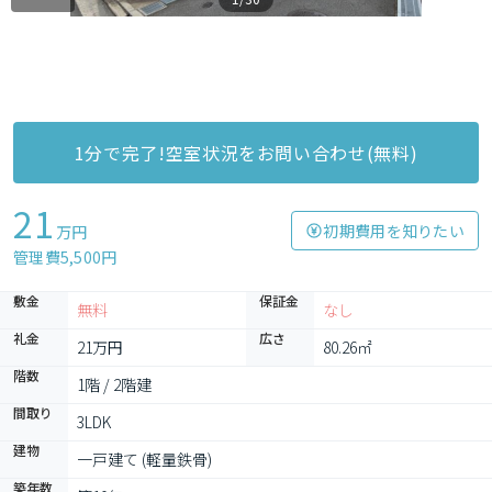
1分で完了!空室状況をお問い合わせ(無料)
21
初期費用を知りたい
万円
管理費5,500円
敷金
保証金
無料
なし
礼金
広さ
21万円
80.26㎡
階数
1階 / 2階建
間取り
3LDK
建物
一戸建て (軽量鉄骨)
築年数