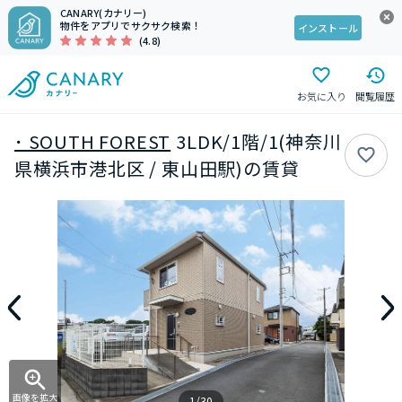
CANARY(カナリー)
物件をアプリでサクサク検索！
インストール
(4.8)
お気に入り
閲覧履歴
･ SOUTH FOREST
3LDK/1階/1(神奈川
県横浜市港北区 / 東山田駅)の賃貸
画像を拡大
1/30