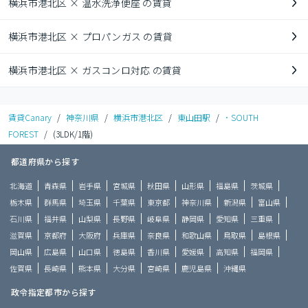
横浜市港北区 × 温水洗浄便座 の賃貸
横浜市港北区 × プロパンガス の賃貸
横浜市港北区 × ガスコンロ対応 の賃貸
賃貸Canary
/
神奈川県
/
横浜市港北区
/
東山田駅
/
･ SOUTH
FOREST
/
(3LDK/1階)
都道府県から探す
北海道
青森県
岩手県
宮城県
秋田県
山形県
福島県
茨城県
栃木県
群馬県
埼玉県
千葉県
東京都
神奈川県
新潟県
富山県
石川県
福井県
山梨県
長野県
岐阜県
静岡県
愛知県
三重県
滋賀県
京都府
大阪府
兵庫県
奈良県
和歌山県
鳥取県
島根県
岡山県
広島県
山口県
徳島県
香川県
愛媛県
高知県
福岡県
佐賀県
長崎県
熊本県
大分県
宮崎県
鹿児島県
沖縄県
政令指定都市から探す