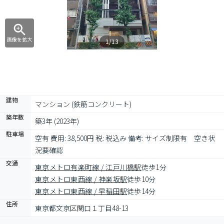
画像を拡大
1/13
建物
マンション (鉄筋コンクリート)
築年数
築3年 (2023年)
駐車場
空有 費用: 38,500円 税: 税込み 備考: サイズ制限有　空き状
況要確認
交通
東京メトロ有楽町線 / 江戸川橋駅
徒歩1分
東京メトロ東西線 / 神楽坂駅
徒歩10分
東京メトロ東西線 / 早稲田駅
徒歩14分
住所
東京都文京区関口１丁目48-13