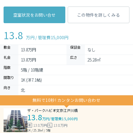
空室状況をお問い合せ
この物件を詳しくみる
13.8
万円 / 管理費
15,000円
敷金
保証金
13.8万円
なし
礼金
広さ
13.8万円
25.28㎡
階数
5階 / 10階建
間取り
1K (洋7.1帖)
向き
北
無料で10秒! カンタンお問い合わせ
ザ・パークハビオ文京江戸川橋
13.8
万円
/
管理費15,000円
13.8万円
13.8万円
敷
礼
1K / 25.28㎡ / 5階