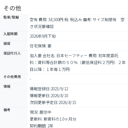
その他
駐車/駐輪
空有 費用: 38,500円 税: 税込み 備考: サイズ制限有　空
き状況要確認
入居時期
2026年9月下旬
損保
住宅保険: 要
保証代行人
加入要 会社名: 日本セーフティー 費用: 初年度委託
料：賃料等合計額の５０％（最低保証料２万円）２年
目以降：１年毎１万円
その他費用
-
情報
情報登録日:
2023/9/12
情報更新日:
2026/8/10
次回更新予定日:
2026/8/15
備考
現況: 居住中

更新料: 新賃料の1.0ヶ月分

契約期間: 2年
