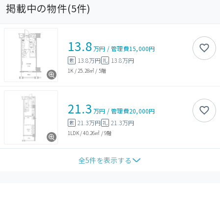
掲載中の物件(
5
件)
13.8
万円
/
管理費
15,000円
13.8万円
13.8万円
敷
礼
1K
/
25.28㎡
/
5階
21.3
万円
/
管理費
20,000円
21.3万円
21.3万円
敷
礼
1LDK
/
40.26㎡
/
9階
全
5
件を表示する