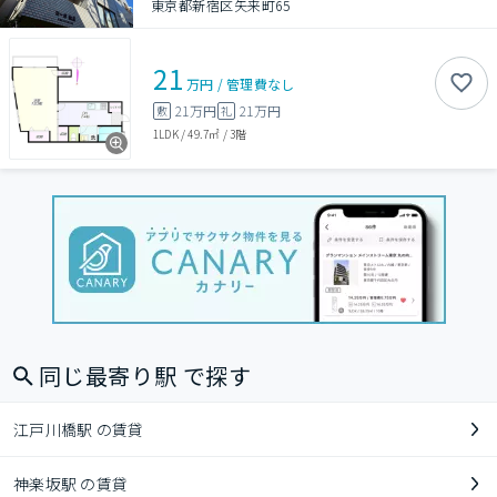
東京都新宿区矢来町65
21
万円
/
管理費
なし
21万円
21万円
敷
礼
1LDK
/
49.7㎡
/
3階
同じ最寄り駅 で探す
江戸川橋駅 の賃貸
神楽坂駅 の賃貸