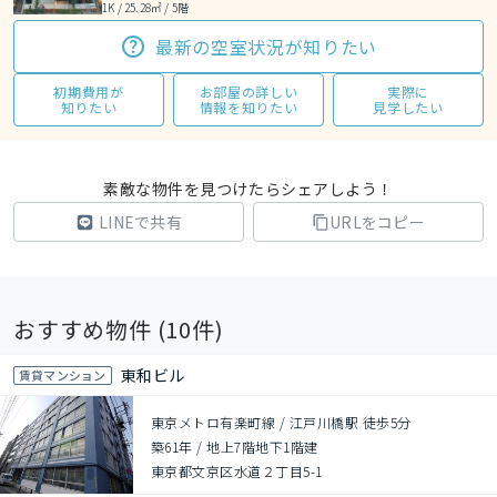
1K / 25.28㎡ / 5階
最新の空室状況が知りたい
初期費用が
お部屋の詳しい
実際に
知りたい
情報を知りたい
見学したい
素敵な物件を見つけたらシェアしよう！
LINEで共有
URLをコピー
おすすめ物件 (
10
件)
東和ビル
賃貸マンション
東京メトロ有楽町線 / 江戸川橋駅 徒歩5分
築61年
/
地上7階地下1階建
東京都文京区水道２丁目5-1