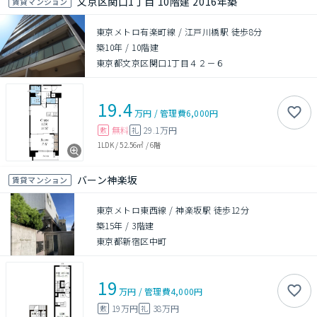
文京区関口1丁目 10階建 2016年築
賃貸マンション
東京メトロ有楽町線 / 江戸川橋駅 徒歩8分
築10年
/
10階建
東京都文京区関口1丁目４２－６
19.4
万円
/
管理費
6,000円
無料
29.1万円
敷
礼
1LDK
/
52.56㎡
/
6階
バーン神楽坂
賃貸マンション
東京メトロ東西線 / 神楽坂駅 徒歩12分
築15年
/
3階建
東京都新宿区中町
19
万円
/
管理費
4,000円
19万円
38万円
敷
礼