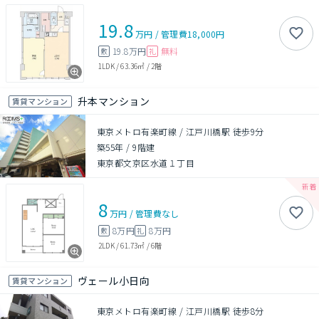
19.8
万円
/
管理費
18,000円
19.8万円
無料
敷
礼
1LDK
/
63.36㎡
/
2階
升本マンション
賃貸マンション
東京メトロ有楽町線 / 江戸川橋駅 徒歩9分
築55年
/
9階建
東京都文京区水道１丁目
8
万円
/
管理費
なし
8万円
8万円
敷
礼
2LDK
/
61.73㎡
/
6階
ヴェール小日向
賃貸マンション
東京メトロ有楽町線 / 江戸川橋駅 徒歩8分