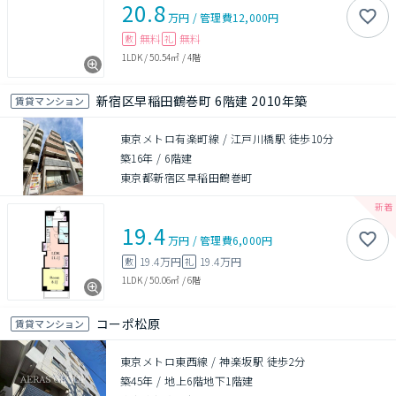
20.8
万円
/
管理費
12,000円
無料
無料
敷
礼
1LDK
/
50.54㎡
/
4階
新宿区早稲田鶴巻町 6階建 2010年築
賃貸マンション
東京メトロ有楽町線 / 江戸川橋駅 徒歩10分
築16年
/
6階建
東京都新宿区早稲田鶴巻町
19.4
万円
/
管理費
6,000円
19.4万円
19.4万円
敷
礼
1LDK
/
50.06㎡
/
6階
コーポ松原
賃貸マンション
東京メトロ東西線 / 神楽坂駅 徒歩2分
築45年
/
地上6階地下1階建