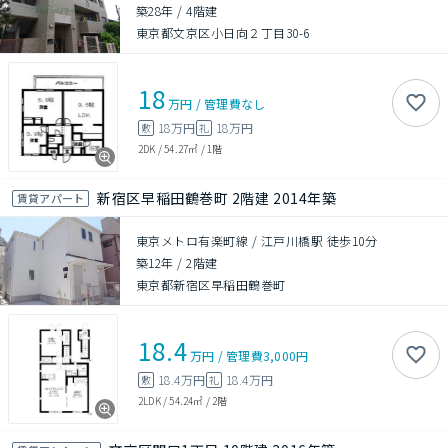
築28年
/
4階建
東京都文京区小日向２丁目30-6
18
万円
/
管理費
なし
18万円
18万円
敷
礼
2DK
/
54.27㎡
/
1階
新宿区早稲田鶴巻町 2階建 2014年築
賃貸アパート
東京メトロ有楽町線 / 江戸川橋駅 徒歩10分
築12年
/
2階建
東京都新宿区早稲田鶴巻町
18.4
万円
/
管理費
3,000円
18.4万円
18.4万円
敷
礼
2LDK
/
54.24㎡
/
2階