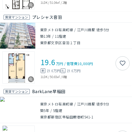
1LDK
/
51.04㎡
/
2階
プレシャス音羽
賃貸マンション
東京メトロ有楽町線 / 江戸川橋駅 徒歩5分
築13年
/
11階建
東京都文京区音羽１丁目
19.6
万円
/
管理費
10,000円
19.6万円
19.6万円
敷
礼
1LDK
/
50.65㎡
/
8階
BarkLane早稲田
賃貸マンション
東京メトロ有楽町線 / 江戸川橋駅 徒歩9分
築5年
/
5階建
東京都新宿区早稲田鶴巻町541-1