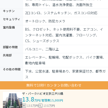
別、専用トイレ、温水洗浄便座、洗面所独立
キッチン
2口コンロ、システムキッチン、ガスコンロ対応
セキュリティ
オートロック、防犯カメラ
室内設備
BS、クロゼット、ネット使用料不要、エアコン、イ
ンターネット対応、室内洗濯置、フローリング、
CS、シューズボックス
部屋の特徴
バルコニー、二階以上
共用部
エレベーター、駐輪場、宅配ボックス、バイク置場、
敷地内駐車場
その他の特徴
下水、公営水道、駐車場あり、家賃保証付き、都市ガ
ス
無料で10秒! カンタンお問い合わせ
ザ・パークハビオ文京江戸川橋
13.8
万円
/
管理費15,000円
13.8万円
13.8万円
敷
礼