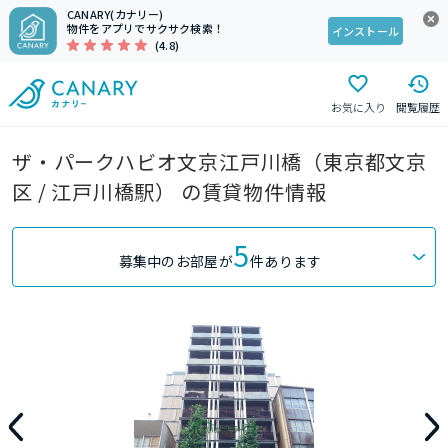
CANARY(カナリー)
物件をアプリでサクサク検索！
インストール
(4.8)
お気に入り
閲覧履歴
ザ・パークハビオ文京江戸川橋（東京都文京
区 / 江戸川橋駅） の賃貸物件情報
5
募集中のお部屋が
件あります