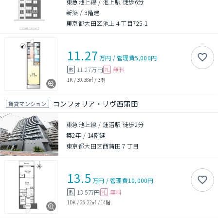
東急池上線 / 池上駅 徒歩6分
新築
/
3階建
東京都大田区池上４丁目725-1
11.27
万円
/
管理費
5,000円
11.27万円
無料
敷
礼
1K
/
30.38㎡
/
3階
コンフォリア・リヴ西蒲田
賃貸マンション
東急池上線 / 蓮沼駅 徒歩2分
築2年
/
14階建
東京都大田区西蒲田７丁目
13.5
万円
/
管理費
10,000円
13.5万円
無料
敷
礼
1DK
/
25.22㎡
/
14階