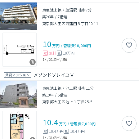
東急池上線 / 蓮沼駅 徒歩7分
築20年
/
7階建
東京都大田区西蒲田８丁目10-11
10
万円
/
管理費
10,000円
無料
10万円
敷
礼
1K
/
22.55㎡
/
3階
メゾンドソレイユⅤ
賃貸マンション
東急池上線 / 池上駅 徒歩11分
築19年
/
5階建
東京都大田区池上１丁目25-5
10.4
万円
/
管理費
7,000円
10.4万円
10.4万円
敷
礼
1K
/
31.05㎡
/
3階