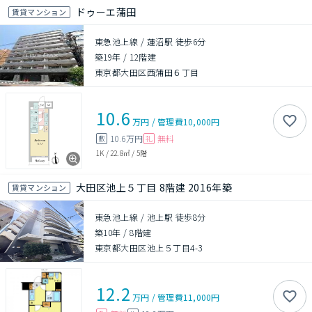
ドゥーエ蒲田
賃貸マンション
東急池上線 / 蓮沼駅 徒歩6分
築19年
/
12階建
東京都大田区西蒲田６丁目
10.6
万円
/
管理費
10,000円
10.6万円
無料
敷
礼
1K
/
22.8㎡
/
5階
大田区池上５丁目 8階建 2016年築
賃貸マンション
東急池上線 / 池上駅 徒歩8分
築10年
/
8階建
東京都大田区池上５丁目4-3
12.2
万円
/
管理費
11,000円