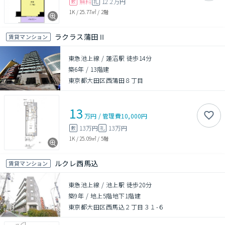
無料
12.2万円
敷
礼
1K
/
25.77㎡
/
2階
ラクラス蒲田Ⅱ
賃貸マンション
東急池上線 / 蓮沼駅 徒歩14分
築6年
/
13階建
東京都大田区西蒲田８丁目
13
万円
/
管理費
10,000円
13万円
13万円
敷
礼
1K
/
25.09㎡
/
5階
ルクレ西馬込
賃貸マンション
東急池上線 / 池上駅 徒歩20分
築9年
/
地上5階地下1階建
東京都大田区西馬込２丁目３１-６