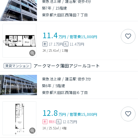
東急池上線 / 蓮沼駅 徒歩4分
築7年
/
15階建
東京都大田区西蒲田７丁目
11.4
万円
/
管理費
15,000円
17.1万円
11.4万円
敷
礼
2K
/
25.41㎡
/
13階
アークマーク蒲田アジールコート
賃貸マンション
東急池上線 / 蓮沼駅 徒歩3分
築6年
/
5階建
東京都大田区西蒲田６丁目
12.8
万円
/
管理費
15,000円
無料
12.8万円
敷
礼
1K
/
25.52㎡
/
4階