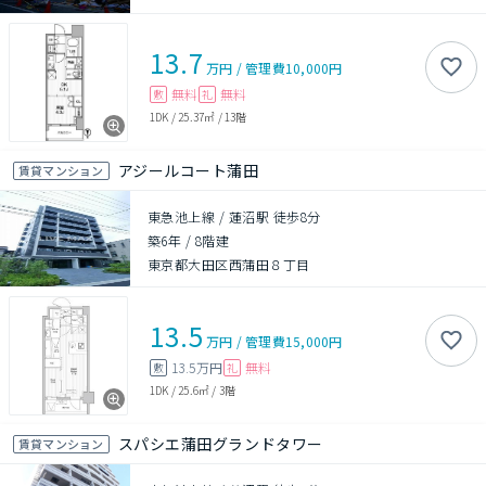
13.7
万円
/
管理費
10,000円
無料
無料
敷
礼
1DK
/
25.37㎡
/
13階
アジールコート蒲田
賃貸マンション
東急池上線 / 蓮沼駅 徒歩8分
築6年
/
8階建
東京都大田区西蒲田８丁目
13.5
万円
/
管理費
15,000円
13.5万円
無料
敷
礼
1DK
/
25.6㎡
/
3階
スパシエ蒲田グランドタワー
賃貸マンション