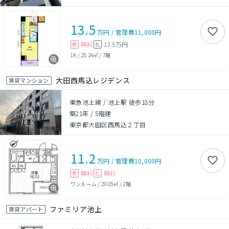
13.5
万円
/
管理費
11,000円
無料
13.5万円
敷
礼
1K
/
25.24㎡
/
7階
大田西馬込レジデンス
賃貸マンション
東急池上線 / 池上駅 徒歩18分
築21年
/
5階建
東京都大田区西馬込２丁目
11.2
万円
/
管理費
10,000円
無料
無料
敷
礼
ワンルーム
/
29.05㎡
/
2階
ファミリア池上
賃貸アパート