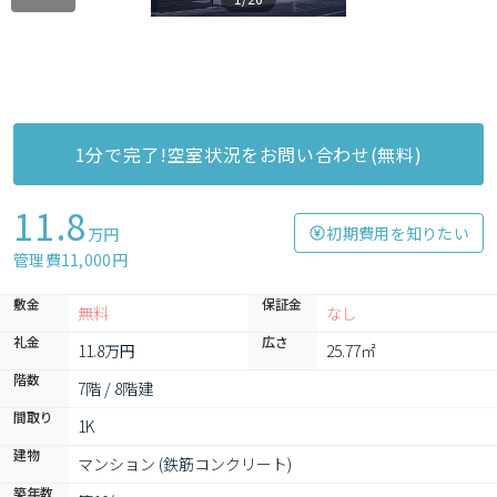
1分で完了!空室状況をお問い合わせ(無料)
11.8
初期費用を知りたい
万円
管理費11,000円
敷金
保証金
無料
なし
礼金
広さ
11.8万円
25.77㎡
階数
7階 / 8階建
間取り
1K
建物
マンション (鉄筋コンクリート)
築年数