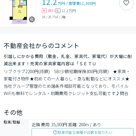
12.2
万円
/
管理費
11,000円
無料
12.2万円
敷
礼
1K
/
25.77㎡
/
2階
不動産会社からのコメント
引越しにかかる費用（敷金、礼金、家具代、家電代）が大幅に削
減出来ます！充実の家具家電内容は「ＳＥＴＵ
リブクラブ2200円(月額)　SBI少額短期保険800円(月額)　★家具・
家電付き物件★初めての一人暮らし・急な転勤などにオススメ★
当社グループ管理のため諸条件相談可能となっており、モバイル
WiFiも無料でレンタル・初期費用クレジット支払可能です♪問合
せ当日でもご対応可能ですが土日祝日は混み合いますのでお早め
にご予約ください。オンライン内覧・オンライン契約等弊社に一
その他
度も来店せずとも問題ありません♪
駐車/駐輪
近隣 費用: 35,000円 距離: 200m / あり
駐車可能な車種や台数を知りたい