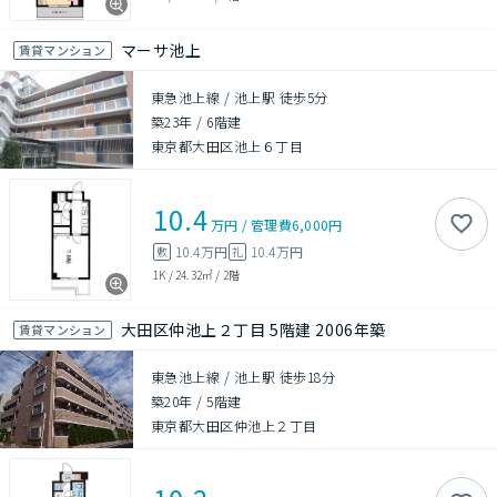
マーサ池上
賃貸マンション
東急池上線 / 池上駅 徒歩5分
築23年
/
6階建
東京都大田区池上６丁目
10.4
万円
/
管理費
6,000円
10.4万円
10.4万円
敷
礼
1K
/
24.32㎡
/
2階
大田区仲池上２丁目 5階建 2006年築
賃貸マンション
東急池上線 / 池上駅 徒歩18分
築20年
/
5階建
東京都大田区仲池上２丁目