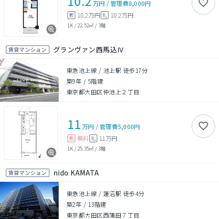
10.2
万円
/
管理費
8,000円
10.2万円
10.2万円
敷
礼
1K
/
22.52㎡
/
3階
グランヴァン西馬込Ⅳ
賃貸マンション
東急池上線 / 池上駅 徒歩17分
築9年
/
5階建
東京都大田区仲池上２丁目
11
万円
/
管理費
5,000円
無料
11万円
敷
礼
1K
/
25.35㎡
/
3階
nido KAMATA
賃貸マンション
東急池上線 / 蓮沼駅 徒歩4分
築2年
/
13階建
東京都大田区西蒲田７丁目