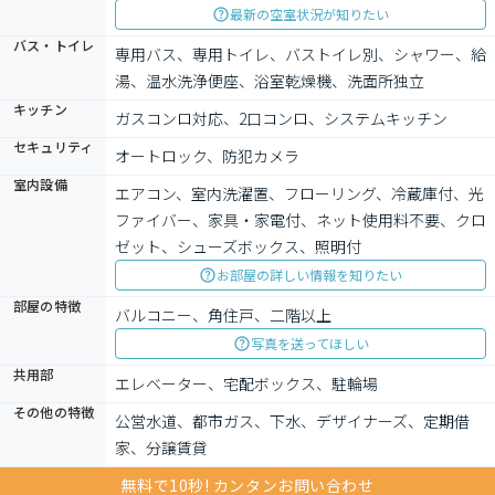
最新の空室状況が知りたい
バス・トイレ
専用バス、専用トイレ、バストイレ別、シャワー、給
湯、温水洗浄便座、浴室乾燥機、洗面所独立
キッチン
ガスコンロ対応、2口コンロ、システムキッチン
セキュリティ
オートロック、防犯カメラ
室内設備
エアコン、室内洗濯置、フローリング、冷蔵庫付、光
ファイバー、家具・家電付、ネット使用料不要、クロ
ゼット、シューズボックス、照明付
お部屋の詳しい情報を知りたい
部屋の特徴
バルコニー、角住戸、二階以上
写真を送ってほしい
共用部
エレベーター、宅配ボックス、駐輪場
その他の特徴
公営水道、都市ガス、下水、デザイナーズ、定期借
家、分譲賃貸
無料で10秒! カンタンお問い合わせ