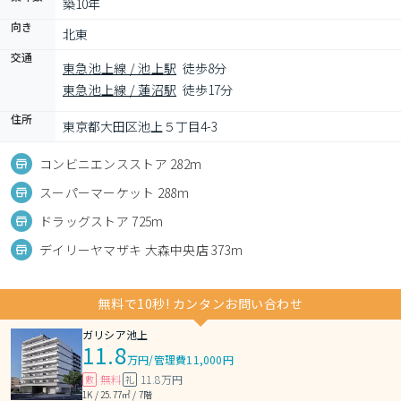
築10年
向き
北東
交通
東急池上線 / 池上駅
徒歩8分
東急池上線 / 蓮沼駅
徒歩17分
住所
東京都大田区池上５丁目4-3
コンビニエンスストア 282m
スーパーマーケット 288m
ドラッグストア 725m
デイリーヤマザキ 大森中央店 373m
無料で10秒! カンタンお問い合わせ
ガリシア池上
11.8
万円
/
管理費11,000円
無料
11.8万円
敷
礼
1K / 25.77㎡ / 7階