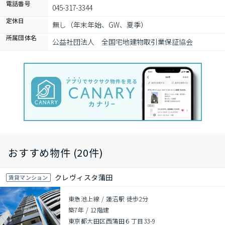
電話番号
045-317-3344
定休日
無し（年末年始、GW、夏季）
所属団体名
公益社団法人　全国宅地建物取引業保証協会
おすすめ物件 (20件)
クレヴィスタ蒲田
賃貸マンション
東急池上線 / 蓮沼駅 徒歩2分
築7年
/
12階建
東京都大田区西蒲田６丁目33-9