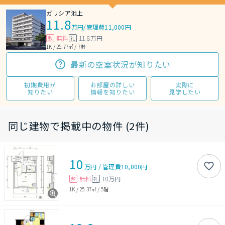
ガリシア池上
11.8
万円
/
管理費11,000円
無料
11.8万円
敷
礼
1K / 25.77㎡ / 7階
最新の空室状況が知りたい
初期費用が
お部屋の詳しい
実際に
知りたい
情報を知りたい
見学したい
同じ建物で掲載中の物件 (2件)
10
万円
/
管理費
10,000円
無料
10万円
敷
礼
1K
/
25.37㎡
/
5階