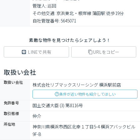
管理人: 巡回

その他交通: 京浜東北・根岸線 蒲田駅 徒歩19分

自社管理番号: 5645071
素敵な物件を見つけたらシェアしよう！
LINEで共有
URLをコピー
取扱い会社
取扱い会社
株式会社リブマックスリーシング 横浜駅前店
条件が近い物件も紹介してほしい
免許番号
国土交通大臣 (3) 第8116号
取引態様
仲介
所在地
神奈川県横浜市西区北幸１丁目5-4 横浜アバックビル 
9F-B