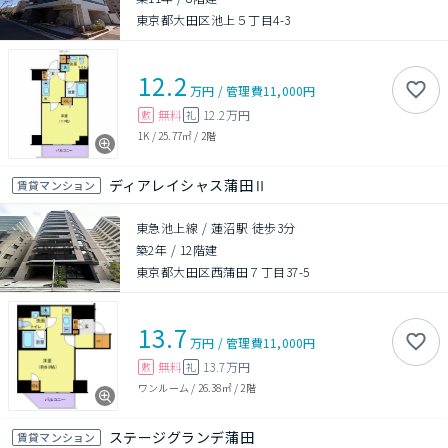
東京都大田区池上５丁目4-3
12.2
万円
/
管理費
11,000円
無料
12.2万円
敷
礼
1K
/
25.77㎡
/
2階
ディアレイシャス蒲田Ⅱ
賃貸マンション
東急池上線 / 蓮沼駅 徒歩3分
築2年
/
12階建
東京都大田区西蒲田７丁目37-5
13.7
万円
/
管理費
11,000円
無料
13.7万円
敷
礼
ワンルーム
/
26.38㎡
/
2階
ステージグランデ蒲田
賃貸マンション