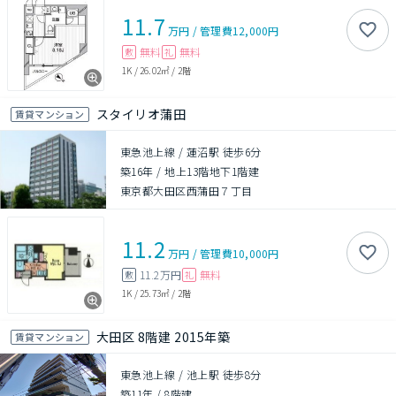
11.7
万円
/
管理費
12,000円
無料
無料
敷
礼
1K
/
26.02㎡
/
2階
スタイリオ蒲田
賃貸マンション
東急池上線 / 蓮沼駅 徒歩6分
築16年
/
地上13階地下1階建
東京都大田区西蒲田７丁目
11.2
万円
/
管理費
10,000円
11.2万円
無料
敷
礼
1K
/
25.73㎡
/
2階
大田区 8階建 2015年築
賃貸マンション
東急池上線 / 池上駅 徒歩8分
築11年
/
8階建