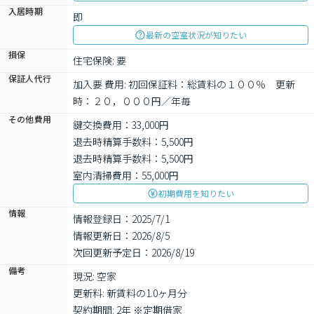
入居時期
即
最新の空室状況が知りたい
損保
住宅保険: 要
保証人代行
加入要 費用: 初回保証料：総賃料の１００％　更新
時：２０，０００円／年毎　
その他費用
鍵交換費用：33,000円
退去時精算手数料：5,500円
退去時精算手数料：5,500円
室内清掃費用：55,000円
初期費用を知りたい
情報
情報登録日：2025/7/1
情報更新日：2026/8/5
次回更新予定日：2026/8/19
備考
現況: 空家

更新料: 新賃料の1.0ヶ月分

契約期間: 2年 ※定期借家
