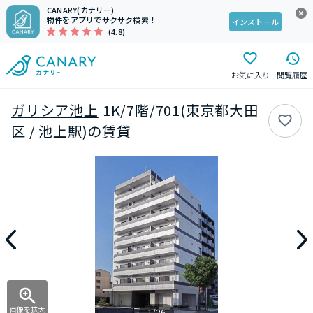
CANARY(カナリー)
物件をアプリでサクサク検索！
インストール
(4.8)
お気に入り
閲覧履歴
ガリシア池上
1K/7階/701(東京都大田
区 / 池上駅)の賃貸
画像を拡大
1/26