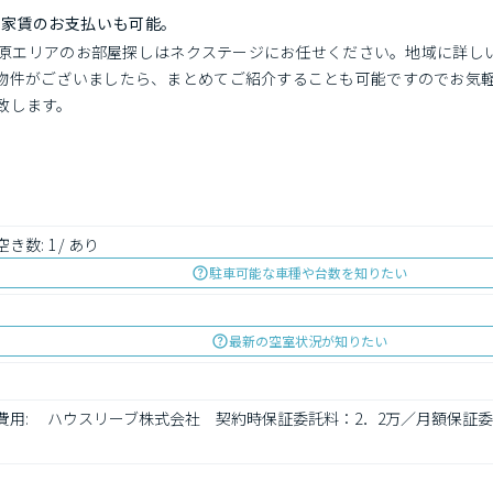
の家賃のお支払いも可能。
伊勢原エリアのお部屋探しはネクステージにお任せください。地域に詳
物件がございましたら、まとめてご紹介することも可能ですのでお気
致します。
空き数: 1 / あり
駐車可能な車種や台数を知りたい
最新の空室状況が知りたい
ブ 費用: 　ハウスリーブ株式会社　契約時保証委託料：2．2万／月額保証