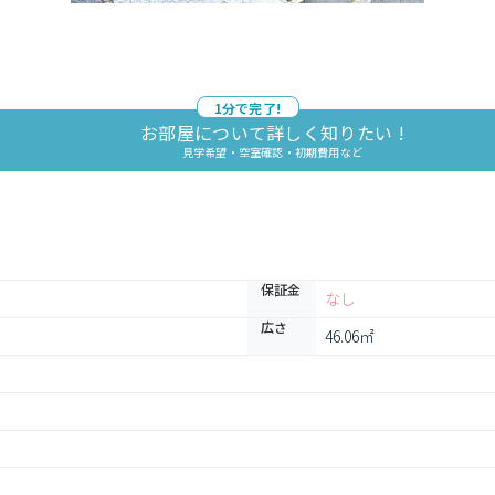
1分で完了!
お部屋について詳しく知りたい !
見学希望・空室確認・初期費用など
保証金
なし
広さ
46.06㎡