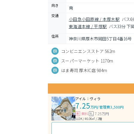
向き
南
交通
小田急小田原線 / 本厚木駅
バス6
東海道本線 / 平塚駅
バス33分 下
住所
神奈川県厚木市岡田5丁目4番16号
コンビニエンスストア 562m
スーパーマーケット 1170m
はま寿司 厚木IC店 984m
アイル：ヴィラ
7.25
万円
/
管理費3,500円
無料
7.25万円
敷
礼
1LDK / 46.06㎡ / 2階