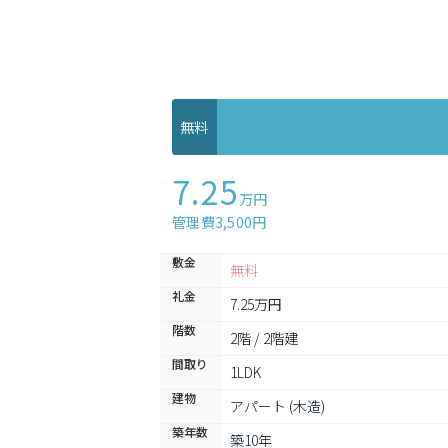
無料
7.25
万円
管理費3,500円
敷金
無料
礼金
7.25万円
階数
2階 / 2階建
間取り
1LDK
建物
アパート (木造)
築年数
築10年