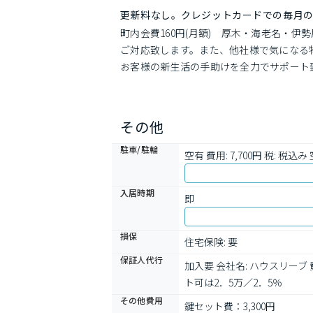
更新料なし。クレジットカードでの毎月
町内会費160円(月額)　厚木・海老名・
ご対応致します。また、他社様で気になる
お客様の新生活の手助けを全力でサポート
その他
駐車/駐輪
空有 費用: 7,700円 税: 税込み 
入居時期
即
損保
住宅保険: 要
保証人代行
加入要 会社名: ハウスリー
ト可は2．5万／2．5％
その他費用
鍵セット費：3,300円