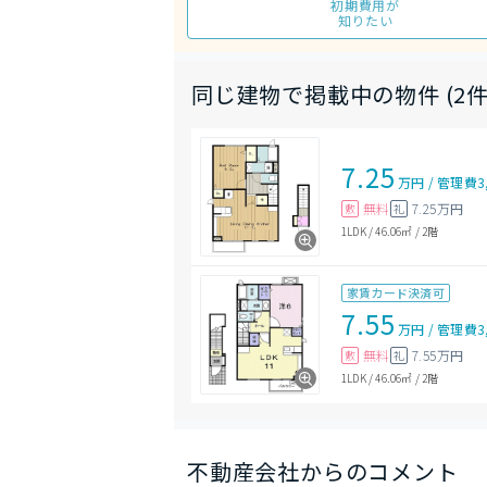
初期費用が
知りたい
同じ建物で掲載中の物件 (2件
7.25
万円
/
管理費
3
無料
7.25万円
敷
礼
1LDK
/
46.06㎡
/
2階
家賃カード決済可
7.55
万円
/
管理費
3
無料
7.55万円
敷
礼
1LDK
/
46.06㎡
/
2階
不動産会社からのコメント