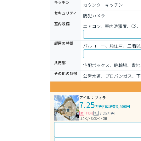
キッチン
カウンターキッチン
セキュリティ
防犯カメラ
室内設備
エアコン、室内洗濯置、CS
部屋の特徴
バルコニー、角住戸、二階以
共用部
宅配ボックス、駐輪場、敷地
その他の特徴
公営水道、プロパンガス、下
アイル：ヴィラ
7.25
万円
/
管理費3,500円
無料
7.25万円
敷
礼
1LDK / 46.06㎡ / 2階