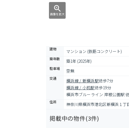
画像を拡大
建物
マンション (鉄筋コンクリート)
築年数
築1年 (2025年)
駐車場
空無
交通
横浜線 / 新横浜駅
徒歩7分
横浜線 / 小机駅
徒歩19分
横浜市ブルーライン 岸根公園駅 徒
住所
神奈川県横浜市港北区新横浜１丁
掲載中の物件(
3
件)