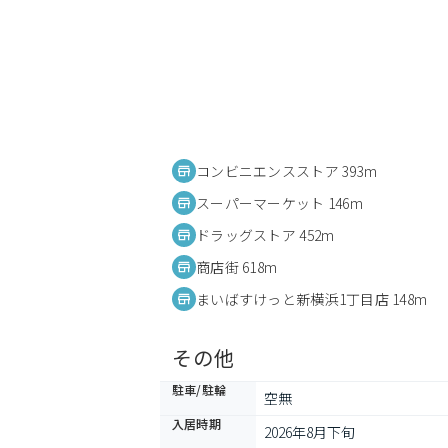
コンビニエンスストア 393m
スーパーマーケット 146m
ドラッグストア 452m
商店街 618m
まいばすけっと新横浜1丁目店 148m
その他
駐車/駐輪
空無
入居時期
2026年8月下旬