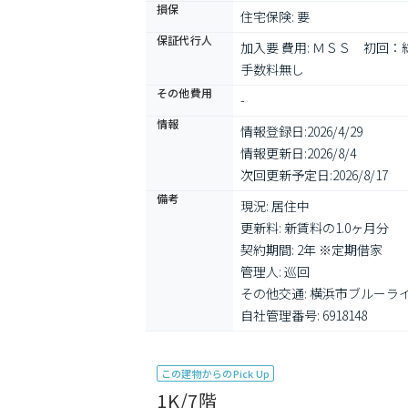
損保
住宅保険: 要
保証代行人
加入要 費用: ＭＳＳ　初
手数料無し
その他費用
-
情報
情報登録日:
2026/4/29
情報更新日:
2026/8/4
次回更新予定日:
2026/8/17
備考
現況: 居住中

更新料: 新賃料の1.0ヶ月分

契約期間: 2年 ※定期借家

管理人: 巡回

その他交通: 横浜市ブルーライ
自社管理番号: 6918148
この建物からのPick Up
1K/7階