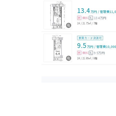
13.4
万円
/
管理費
11,
無料
13.4万円
敷
礼
1K
/
21.75㎡
/
7階
家賃カード決済可
9.5
万円
/
管理費
10,00
無料
9.5万円
敷
礼
1K
/
21.89㎡
/
8階