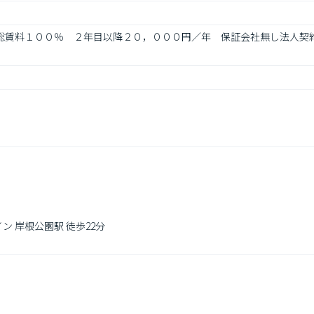
回：総賃料１００％　２年目以降２０，０００円／年　保証会社無し法人
ン 岸根公園駅 徒歩22分
