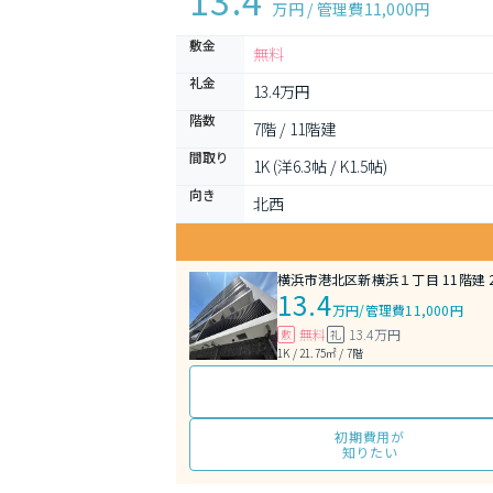
13.4
万円 / 管理費
11,000円
敷金
無料
礼金
13.4万円
階数
7階 / 11階建
間取り
1K (洋6.3帖 / K1.5帖)
向き
北西
横浜市港北区新横浜１丁目 11階建 2
13.4
万円
/
管理費11,000円
無料
13.4万円
敷
礼
1K / 21.75㎡ / 7階
初期費用が
知りたい