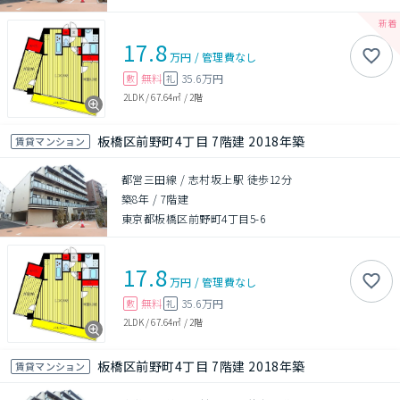
17.8
万円
/
管理費
なし
無料
35.6万円
敷
礼
2LDK
/
67.64㎡
/
2階
板橋区前野町4丁目 7階建 2018年築
賃貸マンション
都営三田線 / 志村坂上駅 徒歩12分
築8年
/
7階建
東京都板橋区前野町4丁目5-6
17.8
万円
/
管理費
なし
無料
35.6万円
敷
礼
2LDK
/
67.64㎡
/
2階
板橋区前野町4丁目 7階建 2018年築
賃貸マンション