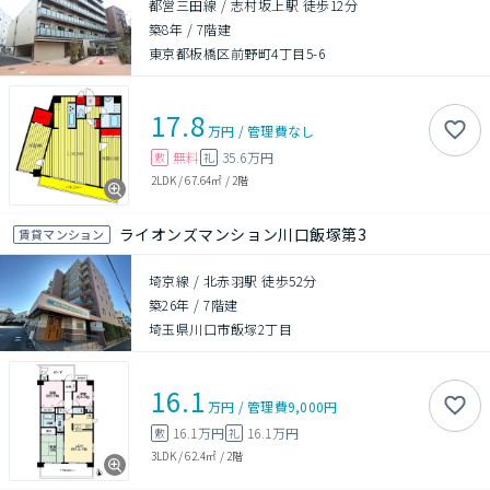
都営三田線 / 志村坂上駅 徒歩12分
築8年
/
7階建
東京都板橋区前野町4丁目5-6
17.8
万円
/
管理費
なし
無料
35.6万円
敷
礼
2LDK
/
67.64㎡
/
2階
ライオンズマンション川口飯塚第3
賃貸マンション
埼京線 / 北赤羽駅 徒歩52分
築26年
/
7階建
埼玉県川口市飯塚2丁目
16.1
万円
/
管理費
9,000円
16.1万円
16.1万円
敷
礼
3LDK
/
62.4㎡
/
2階