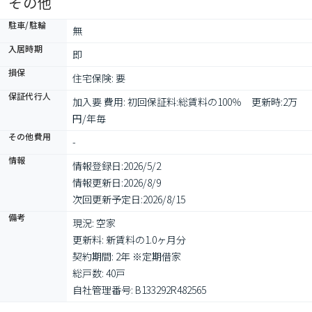
その他
駐車/駐輪
無
入居時期
即
損保
住宅保険: 要
保証代行人
加入要 費用: 初回保証料:総賃料の100％　更新時:2万
円/年毎　
その他費用
-
情報
情報登録日:
2026/5/2
情報更新日:
2026/8/9
次回更新予定日:
2026/8/15
備考
現況: 空家

更新料: 新賃料の1.0ヶ月分

契約期間: 2年 ※定期借家

総戸数: 40戸

自社管理番号: B133292R482565