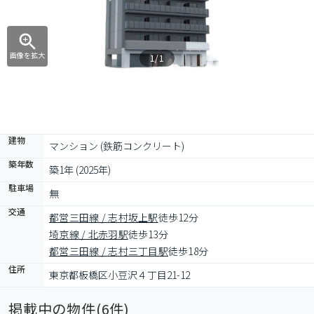
画像を拡大
1/1
建物
マンション (鉄筋コンクリート)
築年数
築1年 (2025年)
駐車場
無
交通
都営三田線 / 志村坂上駅
徒歩12分
埼京線 / 北赤羽駅
徒歩13分
都営三田線 / 志村三丁目駅
徒歩18分
住所
東京都板橋区小豆沢４丁目21-12
掲載中の物件(
6
件)