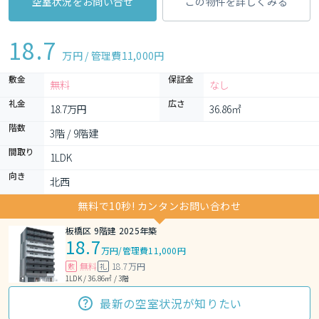
空室状況をお問い合せ
この物件を詳しくみる
18.7
万円 / 管理費
11,000円
敷金
保証金
無料
なし
礼金
広さ
18.7万円
36.86㎡
階数
3階 / 9階建
間取り
1LDK 
向き
北西
無料で10秒! カンタンお問い合わせ
板橋区 9階建 2025年築
18.7
万円
/
管理費11,000円
無料
18.7万円
敷
礼
1LDK / 36.86㎡ / 3階
最新の空室状況が知りたい