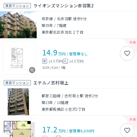
ライオンズマンション赤羽第2
賃貸マンション
埼京線 / 北赤羽駅 徒歩9分
築39年
/
7階建
東京都北区赤羽北２丁目
14.9
万円
/
管理費
なし
14.9万円
14.9万円
敷
礼
3LDK
/
62㎡
/
5階
エテルノ志村坂上
賃貸マンション
都営三田線 / 志村坂上駅 徒歩2分
築15年
/
10階建
東京都板橋区小豆沢2丁目
17.2
万円
/
管理費
8,000円