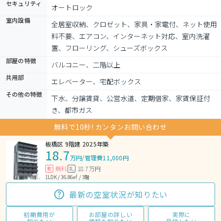
セキュリティ
オートロック
室内設備
全居室収納、クロゼット、家具・家電付、ネット使用
料不要、エアコン、インターネット対応、室内洗濯
置、フローリング、シューズボックス
部屋の特徴
バルコニー、二階以上
共用部
エレベーター、宅配ボックス
その他の特徴
下水、分譲賃貸、公営水道、定期借家、家賃保証付
き、都市ガス
無料で10秒! カンタンお問い合わせ
板橋区 9階建 2025年築
18.7
万円
/
管理費11,000円
無料
18.7万円
敷
礼
1LDK / 36.86㎡ / 3階
最新の空室状況が知りたい
初期費用が
お部屋の詳しい
実際に