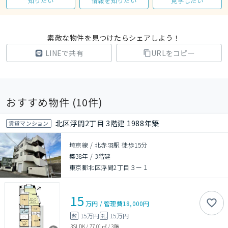
知りたい
情報を知りたい
見学したい
素敵な物件を見つけたらシェアしよう！
LINEで共有
URLをコピー
おすすめ物件 (
10
件)
北区浮間2丁目 3階建 1988年築
賃貸マンション
埼京線 / 北赤羽駅 徒歩15分
築38年
/
3階建
東京都北区浮間2丁目３ー１
15
万円
/
管理費
18,000円
15万円
15万円
敷
礼
3SLDK
/
77.01㎡
/
3階