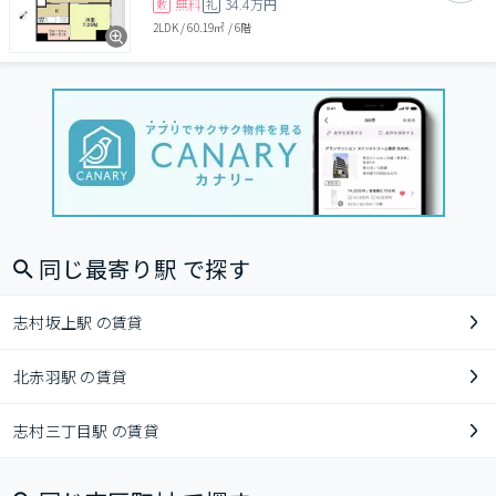
無料
34.4万円
敷
礼
2LDK
/
60.19㎡
/
6階
同じ最寄り駅 で探す
志村坂上駅 の賃貸
北赤羽駅 の賃貸
志村三丁目駅 の賃貸