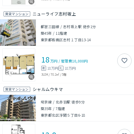
ニューライフ志村坂上
賃貸マンション
都営三田線 / 志村坂上駅 徒歩1分
築45年
/
11階建
東京都板橋区志村１丁目13-14
18
万円
/
管理費
10,000円
18万円
18万円
敷
礼
3LDK
/
70.2㎡
/
5階
シャルムウキマ
賃貸マンション
埼京線 / 北赤羽駅 徒歩9分
築35年
/
7階建
東京都北区浮間５丁目6-18