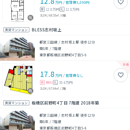
12.8
万円
/
管理費
5,000円
12.8万円
12.8万円
敷
礼
3LDK
/
68.55㎡
/
6階
BLESS志村坂上
賃貸マンション
都営三田線 / 志村坂上駅 徒歩12分
築8年
/
7階建
東京都板橋区前野町4丁目5-6
17.8
万円
/
管理費
なし
無料
35.6万円
敷
礼
2LDK
/
67.64㎡
/
2階
板橋区前野町4丁目 7階建 2018年築
賃貸マンション
都営三田線 / 志村坂上駅 徒歩12分
築8年
/
7階建
東京都板橋区前野町4丁目5-6