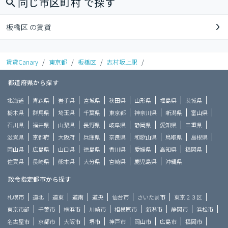
同じ市区町村 で探す
板橋区 の賃貸
賃貸Canary
/
東京都
/
板橋区
/
志村坂上駅
/
都道府県から探す
北海道
青森県
岩手県
宮城県
秋田県
山形県
福島県
茨城県
栃木県
群馬県
埼玉県
千葉県
東京都
神奈川県
新潟県
富山県
石川県
福井県
山梨県
長野県
岐阜県
静岡県
愛知県
三重県
滋賀県
京都府
大阪府
兵庫県
奈良県
和歌山県
鳥取県
島根県
岡山県
広島県
山口県
徳島県
香川県
愛媛県
高知県
福岡県
佐賀県
長崎県
熊本県
大分県
宮崎県
鹿児島県
沖縄県
政令指定都市から探す
札幌市
道北
道東
道南
道央
仙台市
さいたま市
東京２３区
東京市部
千葉市
横浜市
川崎市
相模原市
新潟市
静岡市
浜松市
名古屋市
京都市
大阪市
堺市
神戸市
岡山市
広島市
福岡市