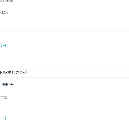
歩12分
00円
ト板橋ときわ台
 徒歩8分
１丁目
00円