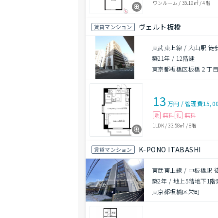
ワンルーム
/
35.19㎡
/
4階
ヴェルト板橋
賃貸マンション
東武東上線 / 大山駅 徒
築21年
/
12階建
東京都板橋区板橋２丁
13
万円
/
管理費
15,0
無料
無料
敷
礼
1LDK
/
33.58㎡
/
8階
K-PONO ITABASHI
賃貸マンション
東武東上線 / 中板橋駅 
築2年
/
地上5階地下1階
東京都板橋区栄町