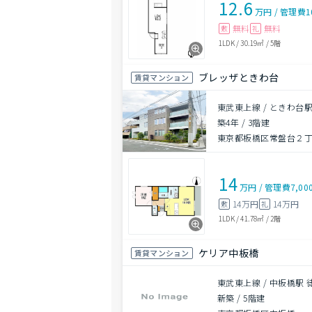
12.6
万円
/
管理費
1
無料
無料
敷
礼
1LDK
/
30.19㎡
/
5階
ブレッザときわ台
賃貸マンション
東武東上線 / ときわ台駅
築4年
/
3階建
東京都板橋区常盤台２
14
万円
/
管理費
7,00
14万円
14万円
敷
礼
1LDK
/
41.78㎡
/
2階
ケリア中板橋
賃貸マンション
東武東上線 / 中板橋駅 
新築
/
5階建