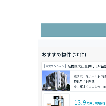
おすすめ物件 (20件)
板橋区大山金井町 14階建 
賃貸マンション
東武東上線 / 大山駅 徒
築18年
/
14階建
東京都板橋区大山金井
13.9
万円
/
管理費
8