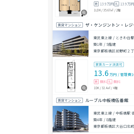
13.9万円
13.9万
敷
礼
1LDK
/
35.67㎡
/
2階
ザ・ケンジントン・レジ
賃貸マンション
東武東上線 / ときわ台駅
築1年
/
5階建
東京都板橋区前野町２
家賃カード決済可
13.6
万円
/
管理費
1
無料
無料
敷
礼
1DK
/
32.4㎡
/
4階
ルーブル中板橋伍番館
賃貸マンション
東武東上線 / 中板橋駅 
築4年
/
8階建
東京都板橋区大谷口北