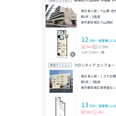
東武東上線 / 大山駅 徒
築4年
/
8階建
東京都板橋区大山西町
12
万円
/
管理費
15,0
無料
12万円
敷
礼
1LDK
/
32.06㎡
/
3階
フロンティアコンフォー
賃貸マンション
東武東上線 / ときわ台駅
築6年
/
5階建
東京都板橋区南常盤台
13
万円
/
管理費
15,0
無料
無料
敷
礼