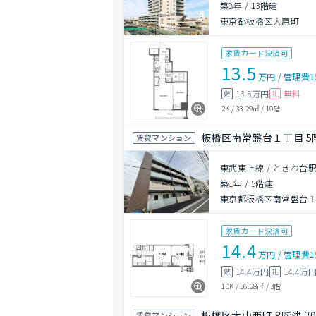
築8年
/
13階建
東京都板橋区大原町
家賃カード決済可
13.5
万円
/
管理費
1
13.5万円
無料
敷
礼
2K
/
33.29㎡
/
10階
板橋区南常盤台１丁目 5階
賃貸マンション
東武東上線 / ときわ台駅
築1年
/
5階建
東京都板橋区南常盤台
家賃カード決済可
14.4
万円
/
管理費
1
14.4万円
14.4万
敷
礼
1DK
/
36.28㎡
/
3階
板橋区大山西町 8階建 20
賃貸マンション