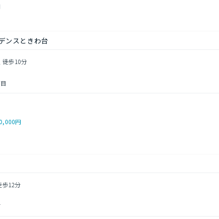
円
デンスときわ台
 徒歩10分
丁目
0,000円
徒歩12分
町