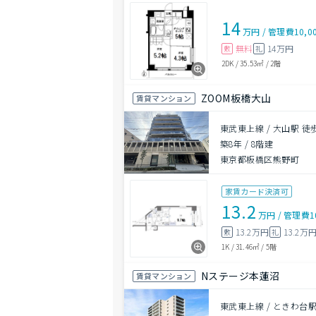
14
万円
/
管理費
10,0
無料
14万円
敷
礼
2DK
/
35.53㎡
/
2階
ZOOM板橋大山
賃貸マンション
東武東上線 / 大山駅 徒
築8年
/
8階建
東京都板橋区熊野町
家賃カード決済可
13.2
万円
/
管理費
1
13.2万円
13.2万
敷
礼
1K
/
31.46㎡
/
5階
Nステージ本蓮沼
賃貸マンション
東武東上線 / ときわ台駅