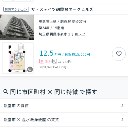
ザ・ステイツ朝霞台オークヒルズ
賃貸マンション
東武東上線 / 朝霞駅 徒歩27分
築34年
/
15階建
埼玉県朝霞市泉水２丁目1-12
12.5
万円
/
管理費
15,000円
無料
12.5万円
敷
礼
2LDK
/
69.35㎡
/
10階
同じ市区町村 × 同じ特徴 で探す
新座市 の賃貸
新座市 × 温水洗浄便座 の賃貸