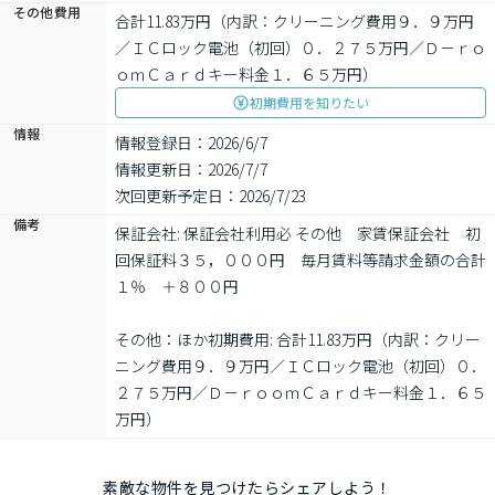
その他費用
合計11.83万円（内訳：クリーニング費用９．９万円
／ＩＣロック電池（初回）０．２７５万円／Ｄ－ｒｏ
ｏｍＣａｒｄキー料金１．６５万円）
初期費用を知りたい
情報
情報登録日：2026/6/7
情報更新日：2026/7/7
次回更新予定日：2026/7/23
備考
保証会社: 保証会社利用必 その他　家賃保証会社　初
回保証料３５，０００円　毎月賃料等請求金額の合計
１％　＋８００円

その他：ほか初期費用: 合計11.83万円（内訳：クリー
ニング費用９．９万円／ＩＣロック電池（初回）０．
２７５万円／Ｄ－ｒｏｏｍＣａｒｄキー料金１．６５
万円）
素敵な物件を見つけたらシェアしよう！