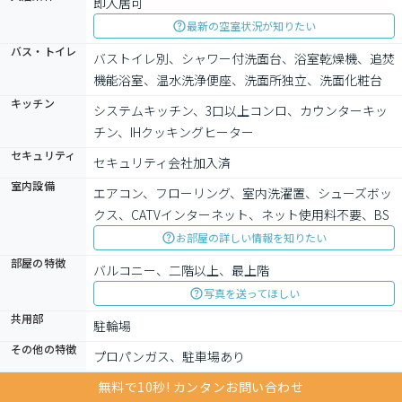
即入居可
最新の空室状況が知りたい
バス・トイレ
バストイレ別、シャワー付洗面台、浴室乾燥機、追焚
機能浴室、温水洗浄便座、洗面所独立、洗面化粧台
キッチン
システムキッチン、3口以上コンロ、カウンターキッ
チン、IHクッキングヒーター
セキュリティ
セキュリティ会社加入済
室内設備
エアコン、フローリング、室内洗濯置、シューズボッ
クス、CATVインターネット、ネット使用料不要、BS
お部屋の詳しい情報を知りたい
部屋の特徴
バルコニー、二階以上、最上階
写真を送ってほしい
共用部
駐輪場
その他の特徴
プロパンガス、駐車場あり
無料で10秒! カンタンお問い合わせ