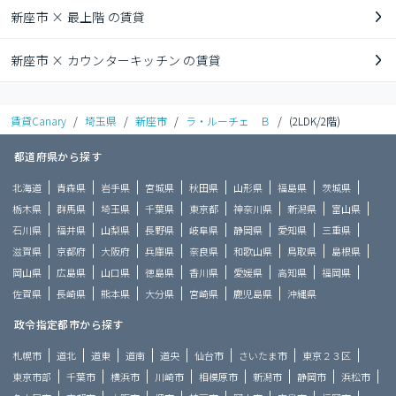
新座市 × 最上階 の賃貸
新座市 × カウンターキッチン の賃貸
賃貸Canary
/
埼玉県
/
新座市
/
ラ・ルーチェ Ｂ
/
(2LDK/2階)
都道府県から探す
北海道
青森県
岩手県
宮城県
秋田県
山形県
福島県
茨城県
栃木県
群馬県
埼玉県
千葉県
東京都
神奈川県
新潟県
富山県
石川県
福井県
山梨県
長野県
岐阜県
静岡県
愛知県
三重県
滋賀県
京都府
大阪府
兵庫県
奈良県
和歌山県
鳥取県
島根県
岡山県
広島県
山口県
徳島県
香川県
愛媛県
高知県
福岡県
佐賀県
長崎県
熊本県
大分県
宮崎県
鹿児島県
沖縄県
政令指定都市から探す
札幌市
道北
道東
道南
道央
仙台市
さいたま市
東京２３区
東京市部
千葉市
横浜市
川崎市
相模原市
新潟市
静岡市
浜松市