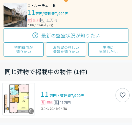
ラ・ルーチェ Ｂ
11
万円
/
管理費7,000円
無料
11万円
敷
礼
2LDK / 70.44㎡ / 2階
最新の空室状況が知りたい
初期費用が
お部屋の詳しい
実際に
知りたい
情報を知りたい
見学したい
同じ建物で掲載中の物件 (1件)
11
万円
/
管理費
7,000円
無料
11万円
敷
礼
2LDK
/
70.44㎡
/
2階