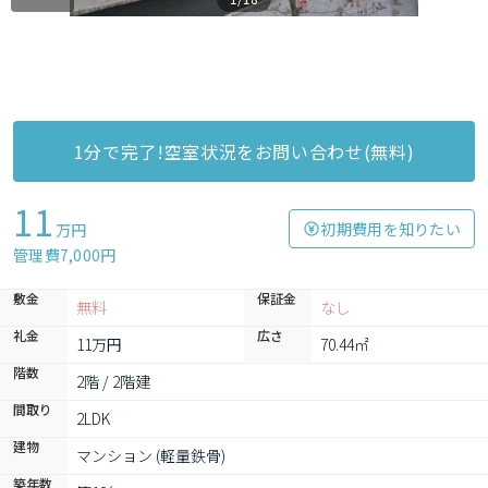
1分で完了!空室状況をお問い合わせ(無料)
11
初期費用を知りたい
万円
管理費7,000円
敷金
保証金
無料
なし
礼金
広さ
11万円
70.44㎡
階数
2階 / 2階建
間取り
2LDK
建物
マンション (軽量鉄骨)
築年数