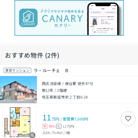
おすすめ物件 (2件)
ラ・ルーチェ Ｂ
賃貸マンション
西武池袋線 / 保谷駅 徒歩47分
築12年
/
2階建
埼玉県新座市栄２丁目8-24
11
万円
/
管理費
7,000円
無料
11万円
敷
礼
2LDK
/
70.44㎡
/
2階