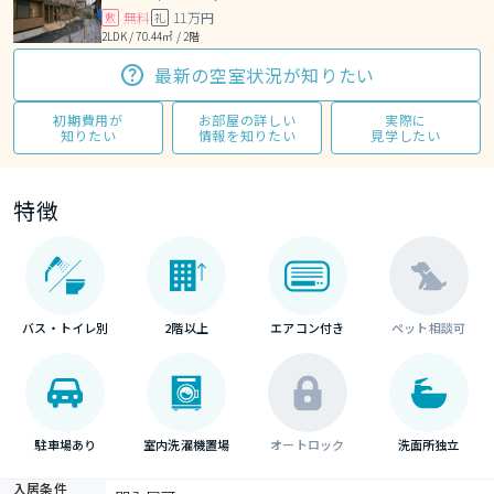
無料
11万円
敷
礼
2LDK / 70.44㎡ / 2階
最新の空室状況が知りたい
初期費用が
お部屋の詳しい
実際に
知りたい
情報を知りたい
見学したい
特徴
バス・トイレ別
2階以上
エアコン付き
ペット相談可
駐車場あり
室内洗濯機置場
オートロック
洗面所独立
入居条件