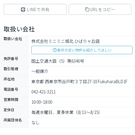
LINEで共有
URLをコピー
取扱い会社
取扱い会社
株式会社ミニミニ城北 ひばりヶ丘店
条件が近い物件も紹介してほしい
免許番号
国土交通大臣（5）第6346号
取引態様
一般媒介
所在地
東京都 西東京市谷戸町３丁目27-10 FukuharaBLD1F
電話番号
042-421-3211
営業時間
10:00~18:00
定休日
毎週水曜日、夏季休業（8/11～8/15）
所属団体名
なし