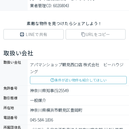
業者管理CD: 60208043
素敵な物件を見つけたらシェアしよう！
LINEで共有
URLをコピー
取扱い会社
取扱い会社
アパマンショップ鶴見西口店 株式会社　ビーハウジ
ング
条件が近い物件も紹介してほしい
免許番号
神奈川県知事(5)25549
取引態様
一般媒介
所在地
神奈川県横浜市鶴見区豊岡町
電話番号
045-584-1836
所属団体名