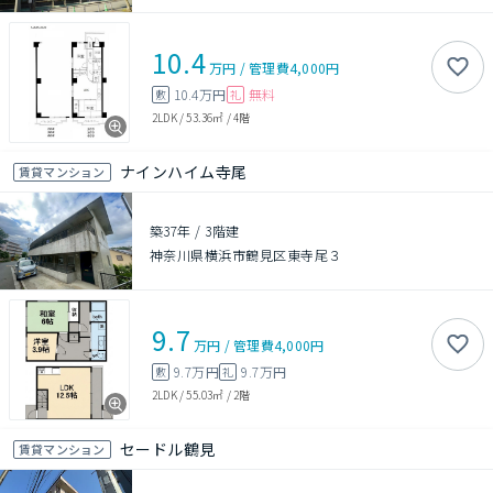
10.4
万円
/
管理費
4,000円
10.4万円
無料
敷
礼
2LDK
/
53.36㎡
/
4階
ナインハイム寺尾
賃貸マンション
築37年
/
3階建
神奈川県横浜市鶴見区東寺尾３
9.7
万円
/
管理費
4,000円
9.7万円
9.7万円
敷
礼
2LDK
/
55.03㎡
/
2階
セードル鶴見
賃貸マンション