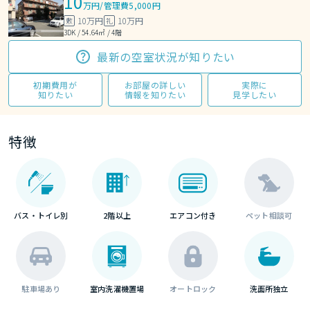
10
万円
/
管理費5,000円
10万円
10万円
敷
礼
3DK / 54.64㎡ / 4階
最新の空室状況が知りたい
初期費用が
お部屋の詳しい
実際に
知りたい
情報を知りたい
見学したい
特徴
バス・トイレ別
2階以上
エアコン付き
ペット相談可
駐車場あり
室内洗濯機置場
オートロック
洗面所独立