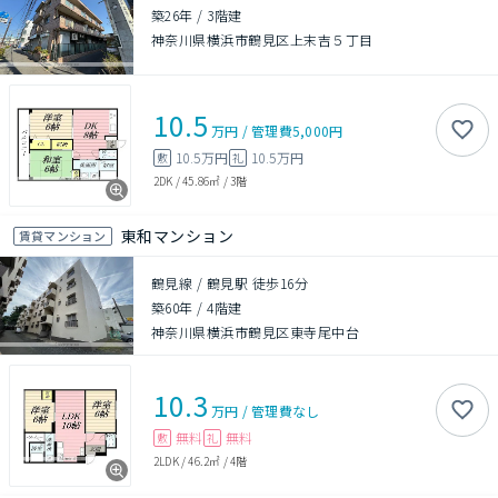
築26年
/
3階建
神奈川県横浜市鶴見区上末吉５丁目
10.5
万円
/
管理費
5,000円
10.5万円
10.5万円
敷
礼
2DK
/
45.86㎡
/
3階
東和マンション
賃貸マンション
鶴見線 / 鶴見駅 徒歩16分
築60年
/
4階建
神奈川県横浜市鶴見区東寺尾中台
10.3
万円
/
管理費
なし
無料
無料
敷
礼
2LDK
/
46.2㎡
/
4階