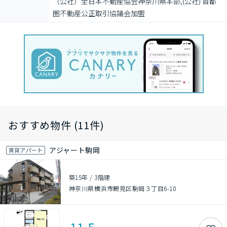
（公社）全日本不動産協会神奈川県本部,(公社) 首都
圏不動産公正取引協議会加盟
おすすめ物件 (11件)
アジャート駒岡
賃貸アパート
築15年
/
3階建
神奈川県横浜市鶴見区駒岡３丁目6-10