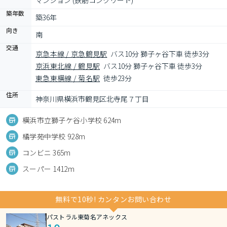
マンション (鉄筋コンクリート)
築年数
築36年
向き
南
交通
京急本線 / 京急鶴見駅
バス10分 獅子ヶ谷下車 徒歩3分
京浜東北線 / 鶴見駅
バス10分 獅子ヶ谷下車 徒歩3分
東急東横線 / 菊名駅
徒歩23分
住所
神奈川県横浜市鶴見区北寺尾７丁目
横浜市立獅子ケ谷小学校 624m
橘学苑中学校 928m
コンビニ 365m
スーパー 1412m
無料で10秒! カンタンお問い合わせ
パストラル東菊名アネックス