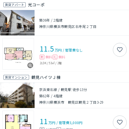
光コーポ
賃貸アパート
築36年
/
2階建
神奈川県横浜市鶴見区北寺尾２丁目
11.5
万円
/
管理費
なし
無料
無料
敷
礼
2LDK
/
53㎡
/
2階
鶴見ハイツＪ棟
賃貸マンション
京浜東北線 / 鶴見駅 徒歩13分
築62年
/
4階建
神奈川県横浜市 鶴見区鶴見２丁目3-29
11
万円
/
管理費
3,000円