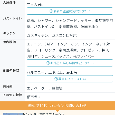
入居条件
二人入居可
最新の空室状況が知りたい
バス・トイレ
給湯、シャワー、シャンプードレッサー、追焚機能浴
室、バストイレ別、浴室乾燥機、洗面所独立
キッチン
ガスキッチン、ガスコンロ対応
室内設備
エアコン、CATV、インターホン、インターネット対
応、フローリング、室内洗濯置、クロゼット、押入、
照明付、シューズボックス、光ファイバー
お部屋の詳しい情報を知りたい
部屋の特徴
バルコニー、二階以上、最上階
写真を送ってほしい
共用部
エレベーター、駐輪場
その他の特徴
都市ガス
無料で10秒! カンタンお問い合わせ
パストラル東菊名アネックス