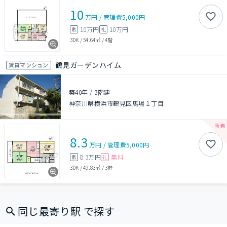
10
万円
/
管理費
5,000円
10万円
10万円
敷
礼
3DK
/
54.64㎡
/
4階
鶴見ガーデンハイム
賃貸マンション
築40年
/
3階建
神奈川県横浜市鶴見区馬場１丁目
8.3
万円
/
管理費
5,000円
8.3万円
無料
敷
礼
3DK
/
49.83㎡
/
3階
同じ最寄り駅 で探す