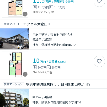
11.5
万円
/
管理費
6,000円
11.5万円
11.5万円
敷
礼
2LDK
/
53.75㎡
/
3階
エクセル大倉山II
賃貸アパート
東急東横線 / 菊名駅 徒歩14分
築28年
/
2階建
神奈川県横浜市港北区師岡町282-1
10
万円
/
管理費
5,500円
10万円
10万円
敷
礼
2DK
/
49.8㎡
/
2階
横浜市鶴見区駒岡５丁目 4階建 1991年築
賃貸マンション
築35年
/
4階建
神奈川県横浜市鶴見区駒岡５丁目7-7