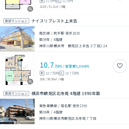
11万円
11万円
敷
礼
2LDK
/
51.21㎡
/
4階
ナイスリブレスト上末吉
賃貸マンション
南武線 / 尻手駅 徒歩18分
築39年
/
4階建
神奈川県横浜市 鶴見区上末吉３丁目2-24
10.7
万円
/
管理費
5,000円
10.7万円
10.7万円
敷
礼
3DK
/
58.56㎡
/
4階
横浜市鶴見区北寺尾 4階建 1990年築
賃貸マンション
東急東横線 / 菊名駅 徒歩23分
築36年
/
4階建
神奈川県横浜市鶴見区北寺尾７丁目