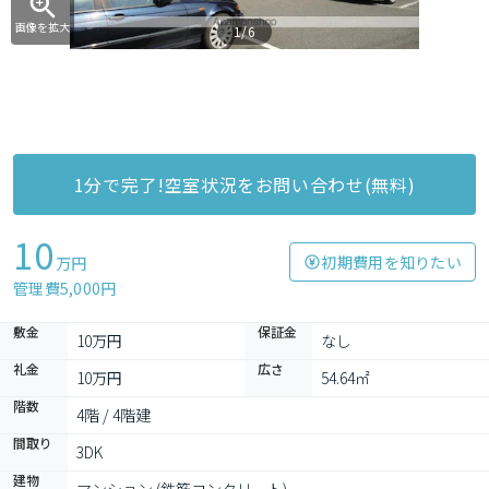
画像を拡大
1/6
1分で完了!空室状況をお問い合わせ(無料)
10
初期費用を知りたい
万円
管理費5,000円
敷金
保証金
10万円
なし
礼金
広さ
10万円
54.64㎡
階数
4階 / 4階建
間取り
3DK
建物