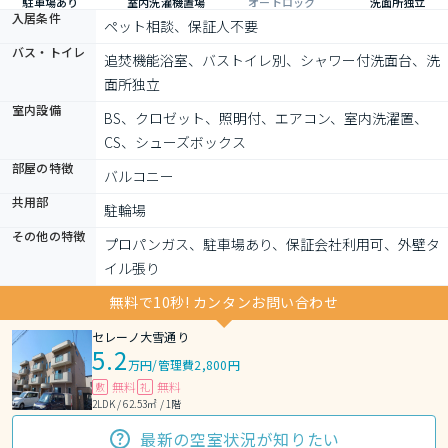
駐車場あり
室内洗濯機置場
オートロック
洗面所独立
入居条件
ペット相談、保証人不要
バス・トイレ
追焚機能浴室、バストイレ別、シャワー付洗面台、洗
面所独立
室内設備
BS、クロゼット、照明付、エアコン、室内洗濯置、
CS、シューズボックス
部屋の特徴
バルコニー
共用部
駐輪場
その他の特徴
プロパンガス、駐車場あり、保証会社利用可、外壁タ
イル張り
無料で10秒! カンタンお問い合わせ
セレーノ大雪通り
5.2
万円
/
管理費2,800円
無料
無料
敷
礼
2LDK / 62.53㎡ / 1階
最新の空室状況が知りたい