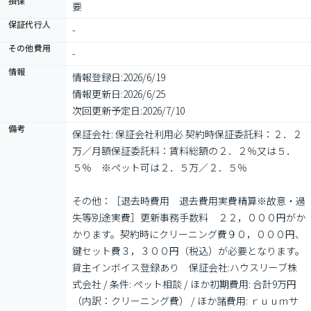
損保
要
保証代行人
-
その他費用
-
情報
情報登録日:
2026/6/19
情報更新日:
2026/6/25
次回更新予定日:
2026/7/10
備考
保証会社: 保証会社利用必 契約時保証委託料：２．２
万／月額保証委託料：賃料総額の２．２％又は５．
５％　※ペット可は２．５万／２．５％

その他：［退去時費用　退去費用実費精算※故意・過
失等別途実費］更新事務手数料　２２，０００円がか
かります。契約時にクリーニング費９０，０００円、
鍵セット費３，３００円（税込）が必要となります。
貸主インボイス登録あり　保証会社:ハウスリーブ株
式会社 / 条件: ペット相談 / ほか初期費用: 合計9万円
（内訳：クリーニング費） / ほか諸費用: ｒｕｕｍサ