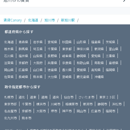
旭川市 の賃貸
賃貸Canary
/
北海道
/
旭川市
/
新旭川駅
/
都道府県から探す
北海道
青森県
岩手県
宮城県
秋田県
山形県
福島県
茨城県
栃木県
群馬県
埼玉県
千葉県
東京都
神奈川県
新潟県
富山県
石川県
福井県
山梨県
長野県
岐阜県
静岡県
愛知県
三重県
滋賀県
京都府
大阪府
兵庫県
奈良県
和歌山県
鳥取県
島根県
岡山県
広島県
山口県
徳島県
香川県
愛媛県
高知県
福岡県
佐賀県
長崎県
熊本県
大分県
宮崎県
鹿児島県
沖縄県
政令指定都市から探す
札幌市
道北
道東
道南
道央
仙台市
さいたま市
東京２３区
東京市部
千葉市
横浜市
川崎市
相模原市
新潟市
静岡市
浜松市
名古屋市
京都市
大阪市
堺市
神戸市
岡山市
広島市
福岡市
北九州市
熊本市