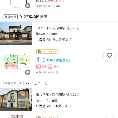
2.3万円
無料
敷
礼
3LDK
/
81.81㎡
/
2階
9-22高橋邸貸家
賃貸物件
石北本線 / 新旭川駅 徒歩25分
築47年
/
2階建
北海道旭川市九条通２２
4.5
万円
/
管理費
なし
無料
無料
敷
礼
4LDK
/
81.4㎡
/
1階
ハーモニーC
賃貸アパート
石北本線 / 新旭川駅 徒歩25分
築28年
/
2階建
北海道旭川市秋月三条２