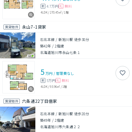
4.7万円
無料
敷
礼
4LDK
/
270.45㎡
/
1階
永山7-1貸家
賃貸物件
石北本線 / 新旭川駅 徒歩38分
築42年
/
2階建
北海道旭川市永山七条１
5
万円
/
管理費
なし
5万円
無料
敷
礼
4LDK
/
93.96㎡
/
1階
六条通22丁目借家
賃貸物件
石北本線 / 新旭川駅 徒歩28分
築49年
/
2階建
北海道旭川市六条通２２