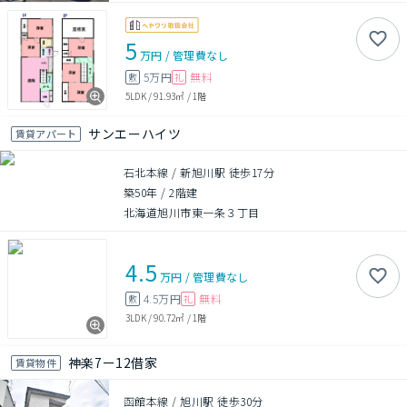
5
万円
/
管理費
なし
5万円
無料
敷
礼
5LDK
/
91.93㎡
/
1階
サンエーハイツ
賃貸アパート
石北本線 / 新旭川駅 徒歩17分
築50年
/
2階建
北海道旭川市東一条３丁目
4.5
万円
/
管理費
なし
4.5万円
無料
敷
礼
3LDK
/
90.72㎡
/
1階
神楽7ー12借家
賃貸物件
函館本線 / 旭川駅 徒歩30分