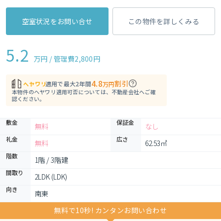
空室状況をお問い合せ
この物件を詳しくみる
5.2
万円 / 管理費
2,800円
4.8
割引
適用で最大2年間
万円
本物件のヘヤワリ適用可否については、不動産会社へご確
認ください。
敷金
保証金
無料
なし
礼金
広さ
無料
62.53㎡
階数
1階 / 3階建
間取り
2LDK (LDK)
向き
南東
無料で10秒! カンタンお問い合わせ