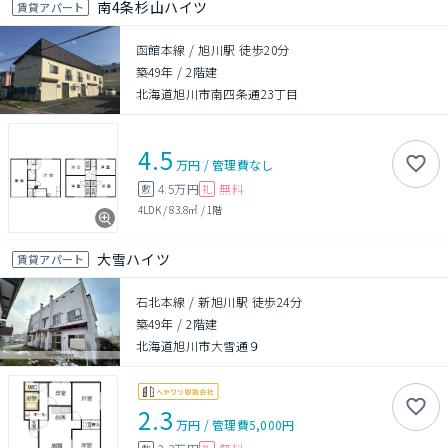
南4条杉山ハイツ
賃貸アパート
函館本線 / 旭川駅 徒歩20分
築49年
/
2階建
北海道旭川市南四条通23丁目
4.5
万円
/
管理費
なし
4.5万円
無料
敷
礼
4LDK
/
83.8㎡
/
1階
大雪ハイツ
賃貸アパート
石北本線 / 新旭川駅 徒歩24分
築49年
/
2階建
北海道旭川市大雪通９
2.3
万円
/
管理費
5,000円