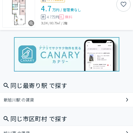
4.7
万円
/
管理費
なし
4.7万円
無料
敷
礼
3LDK
/
80.79㎡
/
2階
同じ最寄り駅 で探す
新旭川駅 の賃貸
同じ市区町村 で探す