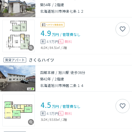
築54年
/
2階建
北海道旭川市神楽七条１２
4.9
万円
/
管理費
なし
4.9万円
無料
敷
礼
4LDK
/
84.51㎡
/
1階
さくらハイツ
賃貸アパート
函館本線 / 旭川駅 徒歩36分
築42年
/
2階建
北海道旭川市神居二条１４
4.5
万円
/
管理費
なし
4.5万円
無料
敷
礼
3LDK
/
83.83㎡
/
2階