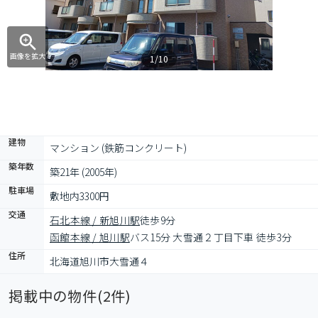
画像を拡大
1/10
建物
マンション (鉄筋コンクリート)
築年数
築21年 (2005年)
駐車場
敷地内3300円
交通
石北本線 / 新旭川駅
徒歩9分
函館本線 / 旭川駅
バス15分 大雪通２丁目下車 徒歩3分
住所
北海道旭川市大雪通４
掲載中の物件(
2
件)