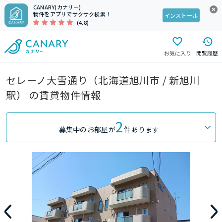
CANARY(カナリー)
物件をアプリでサクサク検索！
インストール
(4.8)
お気に入り
閲覧履歴
セレーノ大雪通り（北海道旭川市 / 新旭川
駅） の賃貸物件情報
2
募集中のお部屋が
件あります