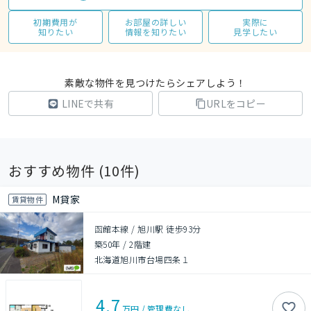
初期費用が
お部屋の詳しい
実際に
知りたい
情報を知りたい
見学したい
素敵な物件を見つけたらシェアしよう！
LINEで共有
URLをコピー
おすすめ物件 (
10
件)
M貸家
賃貸物件
函館本線 / 旭川駅 徒歩93分
築50年
/
2階建
北海道旭川市台場四条１
4.7
万円
/
管理費
なし