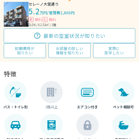
セレーノ大雪通り
5.2
万円
/
管理費2,800円
無料
無料
敷
礼
2LDK / 62.53㎡ / 1階
最新の空室状況が知りたい
初期費用が
お部屋の詳しい
実際に
知りたい
情報を知りたい
見学したい
特徴
バス・トイレ別
2階以上
エアコン付き
ペット相談可