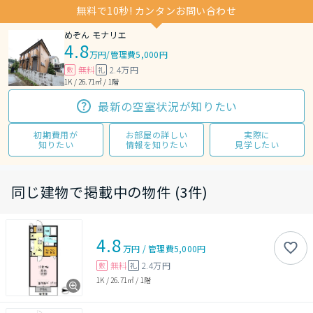
無料で10秒! カンタンお問い合わせ
めぞん モナリエ
4.8
万円
/
管理費5,000円
無料
2.4万円
敷
礼
1K / 26.71㎡ / 1階
最新の空室状況が知りたい
初期費用が
お部屋の詳しい
実際に
知りたい
情報を知りたい
見学したい
同じ建物で掲載中の物件 (3件)
4.8
万円
/
管理費
5,000円
無料
2.4万円
敷
礼
1K
/
26.71㎡
/
1階