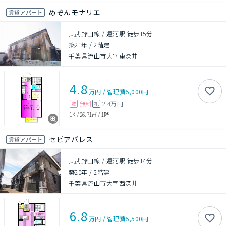
めぞんモナリエ
賃貸アパート
東武野田線 / 運河駅 徒歩15分
築21年
/
2階建
千葉県流山市大字東深井
4.8
万円
/
管理費
5,000円
無料
2.4万円
敷
礼
1K
/
26.71㎡
/
1階
セピアパレス
賃貸アパート
東武野田線 / 運河駅 徒歩14分
築20年
/
2階建
千葉県流山市大字西深井
6.8
万円
/
管理費
5,500円