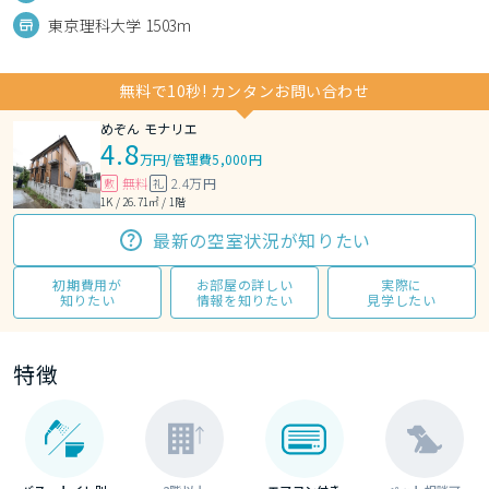
東京理科大学 1503m
無料で10秒! カンタンお問い合わせ
めぞん モナリエ
4.8
万円
/
管理費5,000円
無料
2.4万円
敷
礼
1K / 26.71㎡ / 1階
最新の空室状況が知りたい
初期費用が
お部屋の詳しい
実際に
知りたい
情報を知りたい
見学したい
特徴