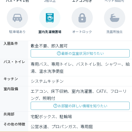
バス・トイレ別
2階以上
エアコン付き
ペット相談可
駐車場あり
室内洗濯機置場
オートロック
洗面所独立
入居条件
敷金不要、即入居可
最新の空室状況が知りたい
バス・トイレ
専用バス、専用トイレ、バストイレ別、シャワー、給
湯、温水洗浄便座
キッチン
システムキッチン
室内設備
エアコン、床下収納、室内洗濯置、CATV、フローリ
ング、照明付
お部屋の詳しい情報を知りたい
共用部
宅配ボックス、駐輪場
その他の特徴
公営水道、プロパンガス、専用庭