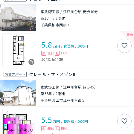
東武野田線 / 江戸川台駅 徒歩10分
築16年
/
2階建
千葉県柏市西原１
5.8
万円
/
管理費
3,000円
無料
無料
敷
礼
2K
/
32.3㎡
/
2階
クレール・マ・メゾンII
賃貸アパート
東武野田線 / 江戸川台駅 徒歩4分
築36年
/
2階建
千葉県流山市江戸川台西２
5.5
万円
/
管理費
4,000円
無料
無料
敷
礼