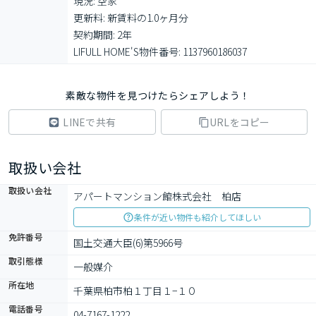
現況: 空家

更新料: 新賃料の1.0ヶ月分

契約期間: 2年

LIFULL HOME'S物件番号: 1137960186037
素敵な物件を見つけたらシェアしよう！
LINEで共有
URLをコピー
取扱い会社
取扱い会社
アパートマンション館株式会社　柏店
条件が近い物件も紹介してほしい
免許番号
国土交通大臣(6)第5966号
取引態様
一般媒介
所在地
千葉県柏市柏１丁目１−１０
電話番号
04-7167-1222