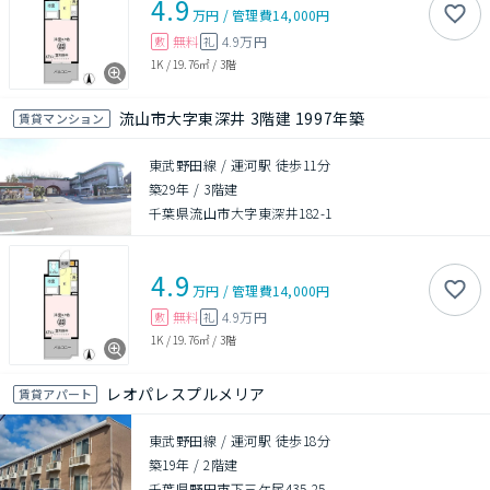
4.9
万円
/
管理費
14,000円
無料
4.9万円
敷
礼
1K
/
19.76㎡
/
3階
流山市大字東深井 3階建 1997年築
賃貸マンション
東武野田線 / 運河駅 徒歩11分
築29年
/
3階建
千葉県流山市大字東深井182-1
4.9
万円
/
管理費
14,000円
無料
4.9万円
敷
礼
1K
/
19.76㎡
/
3階
レオパレスプルメリア
賃貸アパート
東武野田線 / 運河駅 徒歩18分
築19年
/
2階建
千葉県野田市下三ケ尾435-25