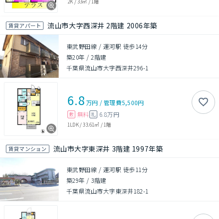
2K
/
33㎡
/
1階
流山市大字西深井 2階建 2006年築
賃貸アパート
東武野田線 / 運河駅 徒歩14分
築20年
/
2階建
千葉県流山市大字西深井296-1
6.8
万円
/
管理費
5,500円
無料
6.8万円
敷
礼
1LDK
/
33.61㎡
/
1階
流山市大字東深井 3階建 1997年築
賃貸マンション
東武野田線 / 運河駅 徒歩11分
築29年
/
3階建
千葉県流山市大字東深井182-1