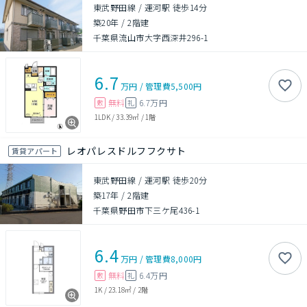
東武野田線 / 運河駅 徒歩14分
築20年
/
2階建
千葉県流山市大字西深井296-1
6.7
万円
/
管理費
5,500円
無料
6.7万円
敷
礼
1LDK
/
33.39㎡
/
1階
レオパレスドルフフクサト
賃貸アパート
東武野田線 / 運河駅 徒歩20分
築17年
/
2階建
千葉県野田市下三ケ尾436-1
6.4
万円
/
管理費
8,000円
無料
6.4万円
敷
礼
1K
/
23.18㎡
/
2階