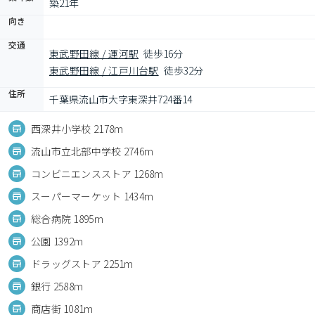
築21年
向き
交通
東武野田線 / 運河駅
徒歩16分
東武野田線 / 江戸川台駅
徒歩32分
住所
千葉県流山市大字東深井724番14
西深井小学校 2178m
流山市立北部中学校 2746m
コンビニエンスストア 1268m
スーパーマーケット 1434m
総合病院 1895m
公園 1392m
ドラッグストア 2251m
銀行 2588m
商店街 1081m