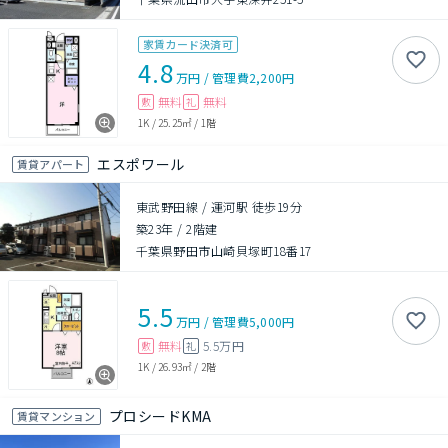
家賃カード決済可
4.8
万円
/
管理費
2,200円
無料
無料
敷
礼
1K
/
25.25㎡
/
1階
エスポワール
賃貸アパート
東武野田線 / 運河駅 徒歩19分
築23年
/
2階建
千葉県野田市山崎貝塚町18番17
5.5
万円
/
管理費
5,000円
無料
5.5万円
敷
礼
1K
/
26.93㎡
/
2階
プロシードKMA
賃貸マンション