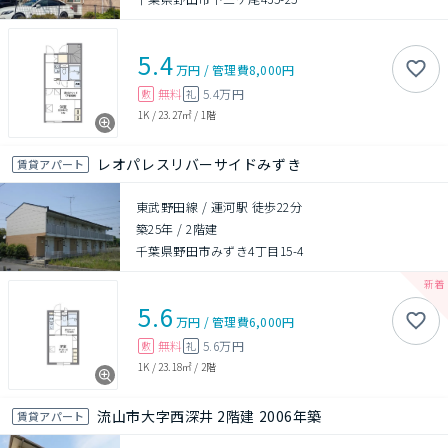
5.4
万円
/
管理費
8,000円
無料
5.4万円
敷
礼
1K
/
23.27㎡
/
1階
レオパレスリバーサイドみずき
賃貸アパート
東武野田線 / 運河駅 徒歩22分
築25年
/
2階建
千葉県野田市みずき4丁目15-4
5.6
万円
/
管理費
6,000円
無料
5.6万円
敷
礼
1K
/
23.18㎡
/
2階
流山市大字西深井 2階建 2006年築
賃貸アパート