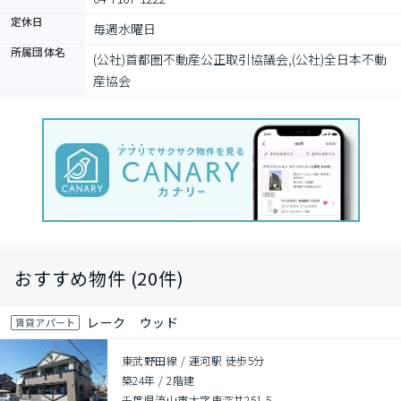
定休日
毎週水曜日
所属団体名
(公社)首都圏不動産公正取引協議会,(公社)全日本不動
産協会
おすすめ物件 (20件)
レーク ウッド
賃貸アパート
東武野田線 / 運河駅 徒歩5分
築24年
/
2階建
千葉県流山市大字東深井251-5