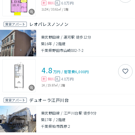
無料
6.8万円
敷
礼
1LDK
/
33.61㎡
/
1階
レオパレスノンノン
賃貸アパート
東武野田線 / 運河駅 徒歩12分
築16年
/
2階建
千葉県野田市山崎802-7-2
4.8
万円
/
管理費
6,000円
無料
4.8万円
敷
礼
1K
/
19.87㎡
/
1階
デュオーラ江戸川台
賃貸アパート
東武野田線 / 江戸川台駅 徒歩9分
築17年
/
2階建
千葉県柏市西原２