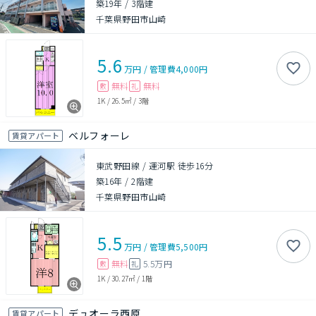
築19年
/
3階建
千葉県野田市山崎
5.6
万円
/
管理費
4,000円
無料
無料
敷
礼
1K
/
26.5㎡
/
3階
ベルフォーレ
賃貸アパート
東武野田線 / 運河駅 徒歩16分
築16年
/
2階建
千葉県野田市山崎
5.5
万円
/
管理費
5,500円
無料
5.5万円
敷
礼
1K
/
30.27㎡
/
1階
デュオーラ西原
賃貸アパート