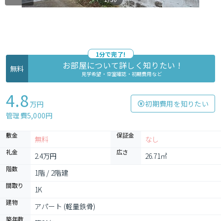
1分で完了!
お部屋について詳しく知りたい !
無料
見学希望・空室確認・初期費用など
4.8
初期費用を知りたい
万円
管理費5,000円
敷金
保証金
無料
なし
礼金
広さ
2.4万円
26.71㎡
階数
1階 / 2階建
間取り
1K
建物
アパート (軽量鉄骨)
築年数