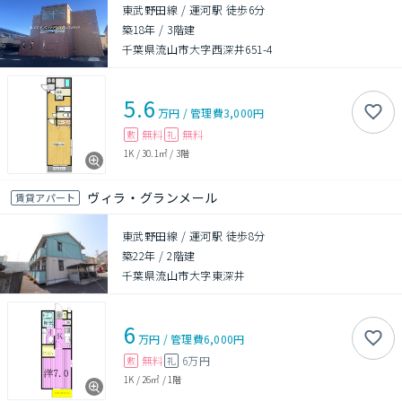
東武野田線 / 運河駅 徒歩6分
築18年
/
3階建
千葉県流山市大字西深井651-4
5.6
万円
/
管理費
3,000円
無料
無料
敷
礼
1K
/
30.1㎡
/
3階
ヴィラ・グランメール
賃貸アパート
東武野田線 / 運河駅 徒歩8分
築22年
/
2階建
千葉県流山市大字東深井
6
万円
/
管理費
6,000円
無料
6万円
敷
礼
1K
/
26㎡
/
1階