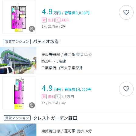
4.9
万円
/
管理費
3,000円
無料
無料
敷
礼
1K
/
25.77㎡
/
2階
パティオ坂巻
賃貸マンション
東武野田線 / 運河駅 徒歩11分
築29年
/
3階建
千葉県流山市大字東深井
4.9
万円
/
管理費
14,000円
無料
4.9万円
敷
礼
1K
/
19.76㎡
/
3階
クレストガーデン野田
賃貸マンション
東武野田線 / 運河駅 徒歩16分