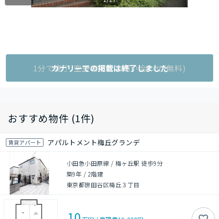
1分で完了!空室状況をお問い合わせ(無料)
カナリーでの掲載は終了しました
おすすめ物件 (1件)
アパルトメント梅丘グランデ
賃貸アパート
小田急小田原線 / 梅ヶ丘駅 徒歩9分
築9年
/
2階建
東京都世田谷区梅丘３丁目
10