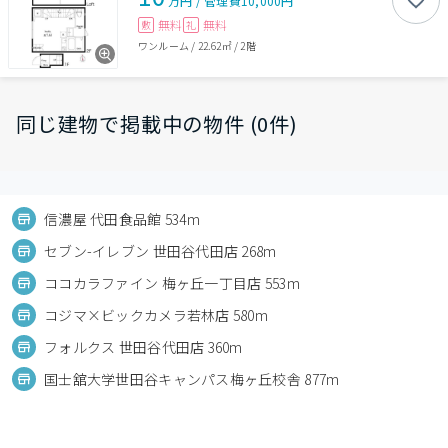
万円
/
管理費
10,000円
無料
無料
敷
礼
ワンルーム
/
22.62㎡
/
2階
同じ建物で掲載中の物件 (0件)
信濃屋 代田食品館 534m
セブン-イレブン 世田谷代田店 268m
ココカラファイン 梅ヶ丘一丁目店 553m
コジマ×ビックカメラ若林店 580m
フォルクス 世田谷代田店 360m
国士舘大学世田谷キャンパス梅ヶ丘校舎 877m