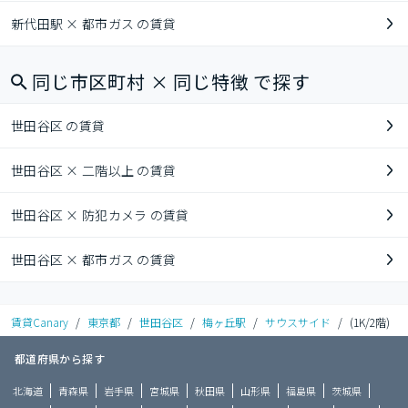
新代田駅 × 都市ガス の賃貸
同じ市区町村 × 同じ特徴 で探す
世田谷区 の賃貸
世田谷区 × 二階以上 の賃貸
世田谷区 × 防犯カメラ の賃貸
世田谷区 × 都市ガス の賃貸
賃貸Canary
/
東京都
/
世田谷区
/
梅ヶ丘駅
/
サウスサイド
/
(1K/2階)
都道府県から探す
北海道
青森県
岩手県
宮城県
秋田県
山形県
福島県
茨城県