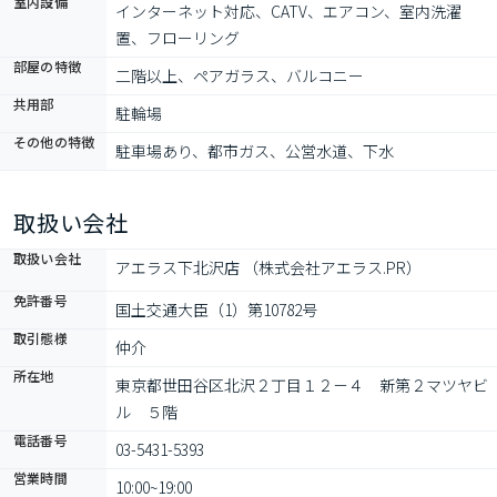
室内設備
インターネット対応、CATV、エアコン、室内洗濯
置、フローリング
部屋の特徴
二階以上、ペアガラス、バルコニー
共用部
駐輪場
その他の特徴
駐車場あり、都市ガス、公営水道、下水
取扱い会社
取扱い会社
アエラス下北沢店 （株式会社アエラス.PR）
免許番号
国土交通大臣（1）第10782号
取引態様
仲介
所在地
東京都世田谷区北沢２丁目１２－４　新第２マツヤビ
ル　５階
電話番号
03-5431-5393
営業時間
10:00~19:00