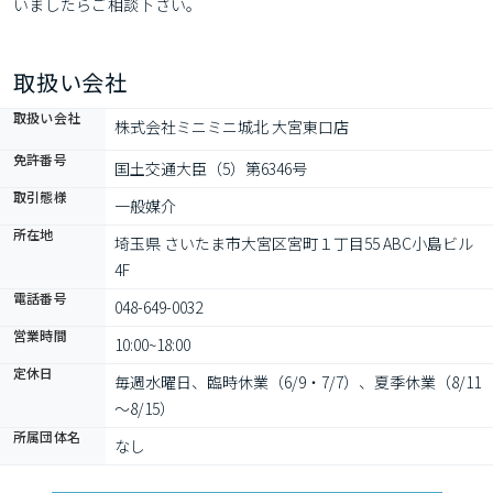
いましたらご相談下さい。
取扱い会社
取扱い会社
株式会社ミニミニ城北 大宮東口店
免許番号
国土交通大臣（5）第6346号
取引態様
一般媒介
所在地
埼玉県 さいたま市大宮区宮町１丁目55 ABC小島ビル
4F
電話番号
048-649-0032
営業時間
10:00~18:00
定休日
毎週水曜日、臨時休業（6/9・7/7）、夏季休業（8/11
～8/15）
所属団体名
なし