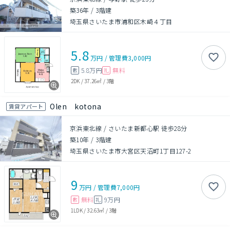
築36年
/
3階建
埼玉県さいたま市浦和区木崎４丁目
5.8
万円
/
管理費
3,000円
5.8万円
無料
敷
礼
2DK
/
37.26㎡
/
3階
Olen kotona
賃貸アパート
京浜東北線 / さいたま新都心駅 徒歩28分
築10年
/
3階建
埼玉県さいたま市大宮区天沼町1丁目127-2
9
万円
/
管理費
7,000円
無料
9万円
敷
礼
1LDK
/
32.63㎡
/
3階