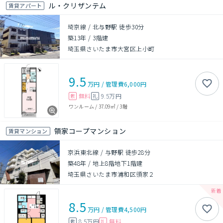
ル・クリザンテム
賃貸アパート
埼京線 / 北与野駅 徒歩30分
築13年
/
3階建
埼玉県さいたま市大宮区上小町
9.5
万円
/
管理費
6,000円
無料
9.5万円
敷
礼
ワンルーム
/
37.09㎡
/
3階
領家コープマンション
賃貸マンション
京浜東北線 / 与野駅 徒歩28分
築48年
/
地上8階地下1階建
埼玉県さいたま市浦和区領家２
8.5
万円
/
管理費
4,500円
8.5万円
無料
敷
礼