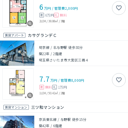
6
万円
/
管理費
2,000円
6万円
無料
敷
礼
2LDK
/
38.88㎡
/
3階
カサグランデＣ
賃貸アパート
埼京線 / 北与野駅 徒歩38分
築22年
/
2階建
埼玉県さいたま市大宮区三橋４
7.7
万円
/
管理費
8,000円
無料
1万円
敷
礼
1LDK
/
50.42㎡
/
2階
三ツ和マンション
賃貸マンション
京浜東北線 / 与野駅 徒歩15分
築42年
/
6階建