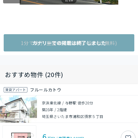
1分で完了!空室状況をお問い合わせ(無料)
カナリーでの掲載は終了しました
おすすめ物件 (20件)
フルールカトウ
賃貸アパート
京浜東北線 / 与野駅 徒歩20分
築28年
/
2階建
埼玉県さいたま市浦和区領家５丁目
6