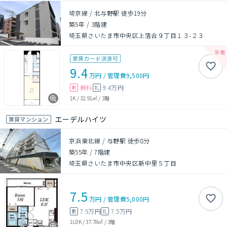
埼京線 / 北与野駅 徒歩19分
築5年
/
3階建
埼玉県さいたま市中央区上落合９丁目１３-２３
家賃カード決済可
9.4
万円
/
管理費
9,500円
無料
9.4万円
敷
礼
1K
/
32.91㎡
/
3階
エーデルハイツ
賃貸マンション
京浜東北線 / 与野駅 徒歩8分
築55年
/
7階建
埼玉県さいたま市中央区新中里５丁目
7.5
万円
/
管理費
5,000円
7.5万円
7.5万円
敷
礼
1LDK
/
37.78㎡
/
3階