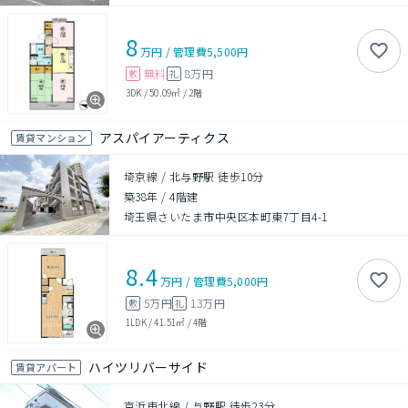
8
万円
/
管理費
5,500円
無料
8万円
敷
礼
3DK
/
50.09㎡
/
2階
アスパイアーティクス
賃貸マンション
埼京線 / 北与野駅 徒歩10分
築38年
/
4階建
埼玉県さいたま市中央区本町東7丁目4-1
8.4
万円
/
管理費
5,000円
5万円
13万円
敷
礼
1LDK
/
41.51㎡
/
4階
ハイツリバーサイド
賃貸アパート
京浜東北線 / 与野駅 徒歩23分