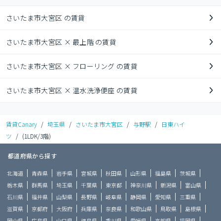
さいたま市大宮区 の賃貸
さいたま市大宮区 × 最上階 の賃貸
さいたま市大宮区 × フローリング の賃貸
さいたま市大宮区 × 温水洗浄便座 の賃貸
賃貸Canary
/
埼玉県
/
さいたま市大宮区
/
与野駅
/
日東ハイ
ツ
/
(1LDK/3階)
都道府県から探す
北海道
青森県
岩手県
宮城県
秋田県
山形県
福島県
茨城県
栃木県
群馬県
埼玉県
千葉県
東京都
神奈川県
新潟県
富山県
石川県
福井県
山梨県
長野県
岐阜県
静岡県
愛知県
三重県
滋賀県
京都府
大阪府
兵庫県
奈良県
和歌山県
鳥取県
島根県
岡山県
広島県
山口県
徳島県
香川県
愛媛県
高知県
福岡県