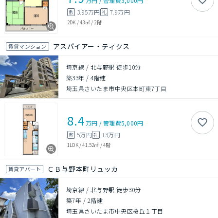
万円
/
管理費
3,000円
3.95万円
7.9万円
敷
礼
2DK
/
43㎡
/
2階
アスパイアー・ティクス
賃貸マンション
埼京線 / 北与野駅 徒歩10分
築33年
/
4階建
埼玉県さいたま市中央区本町東7丁目
8.4
万円
/
管理費
5,000円
5万円
13万円
敷
礼
1LDK
/
41.52㎡
/
4階
ＣＢ与野本町リュッカ
賃貸アパート
埼京線 / 北与野駅 徒歩30分
築7年
/
2階建
埼玉県さいたま市中央区桜丘１丁目