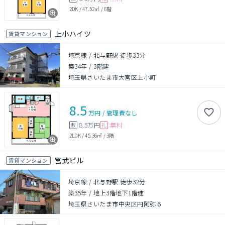
2DK
/
47.52㎡
/
6階
上小ハイツ
賃貸マンション
埼京線 / 北与野駅 徒歩33分
築34年
/
3階建
埼玉県さいたま市大宮区上小町
8.5
万円
/
管理費
なし
8.5万円
無料
敷
礼
2LDK
/
45.36㎡
/
3階
宮武ビル
賃貸マンション
埼京線 / 北与野駅 徒歩32分
築35年
/
地上3階地下1階建
埼玉県さいたま市中央区円阿弥６