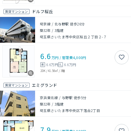
ドルフ桜丘
賃貸マンション
埼京線 / 北与野駅 徒歩26分
築32年
/
3階建
埼玉県さいたま市中央区桜丘２丁目２-７
6.6
万円
/
管理費
4,000円
6.6万円
6.6万円
敷
礼
2DK
/
41.58㎡
/
3階
エミグランド
賃貸マンション
京浜東北線 / 与野駅 徒歩5分
築32年
/
3階建
埼玉県さいたま市中央区下落合2丁目
7.9