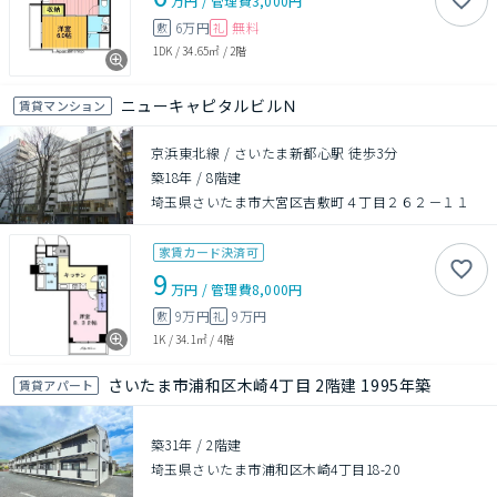
万円
/
管理費
3,000円
6万円
無料
敷
礼
1DK
/
34.65㎡
/
2階
ニューキャピタルビルＮ
賃貸マンション
京浜東北線 / さいたま新都心駅 徒歩3分
築18年
/
8階建
埼玉県さいたま市大宮区吉敷町４丁目２６２－１１
家賃カード決済可
9
万円
/
管理費
8,000円
9万円
9万円
敷
礼
1K
/
34.1㎡
/
4階
さいたま市浦和区木崎4丁目 2階建 1995年築
賃貸アパート
築31年
/
2階建
埼玉県さいたま市浦和区木崎4丁目18-20