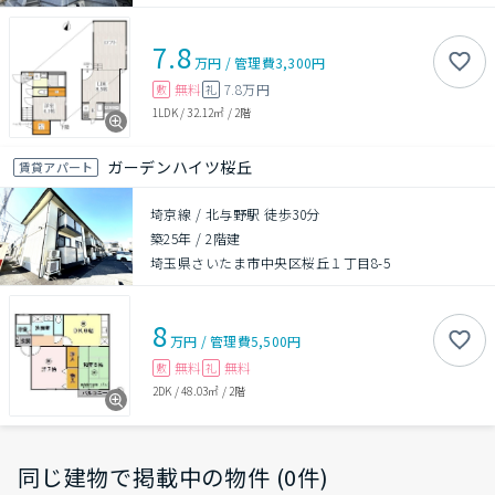
7.8
万円
/
管理費
3,300円
無料
7.8万円
敷
礼
1LDK
/
32.12㎡
/
2階
ガーデンハイツ桜丘
賃貸アパート
埼京線 / 北与野駅 徒歩30分
築25年
/
2階建
埼玉県さいたま市中央区桜丘１丁目8-5
8
万円
/
管理費
5,500円
無料
無料
敷
礼
2DK
/
48.03㎡
/
2階
同じ建物で掲載中の物件 (0件)