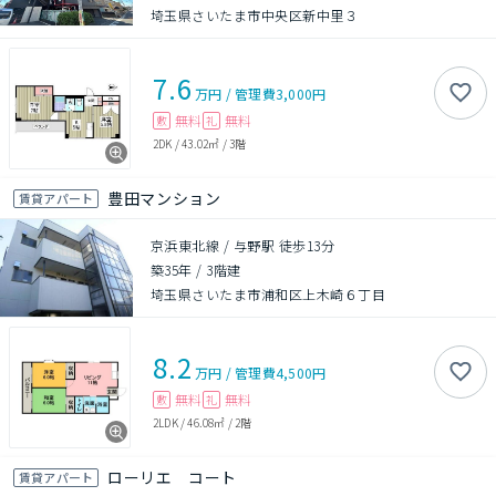
埼玉県さいたま市中央区新中里３
7.6
万円
/
管理費
3,000円
無料
無料
敷
礼
2DK
/
43.02㎡
/
3階
豊田マンション
賃貸アパート
京浜東北線 / 与野駅 徒歩13分
築35年
/
3階建
埼玉県さいたま市浦和区上木崎６丁目
8.2
万円
/
管理費
4,500円
無料
無料
敷
礼
2LDK
/
46.08㎡
/
2階
ローリエ コート
賃貸アパート