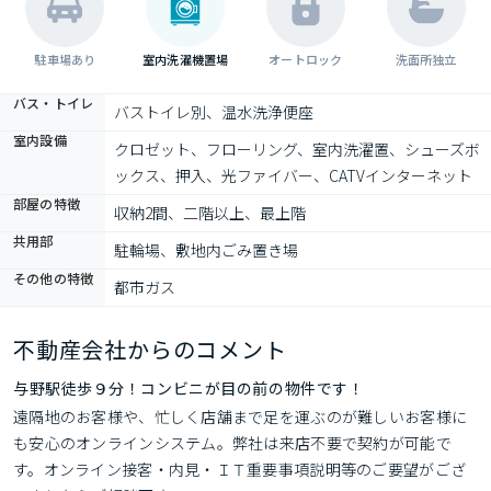
駐車場あり
室内洗濯機置場
オートロック
洗面所独立
バス・トイレ
バストイレ別、温水洗浄便座
室内設備
クロゼット、フローリング、室内洗濯置、シューズボ
ックス、押入、光ファイバー、CATVインターネット
部屋の特徴
収納2間、二階以上、最上階
共用部
駐輪場、敷地内ごみ置き場
その他の特徴
都市ガス
不動産会社からのコメント
与野駅徒歩９分！コンビニが目の前の物件です！
遠隔地のお客様や、忙しく店舗まで足を運ぶのが難しいお客様に
も安心のオンラインシステム。弊社は来店不要で契約が可能で
す。オンライン接客・内見・ＩＴ重要事項説明等のご要望がござ