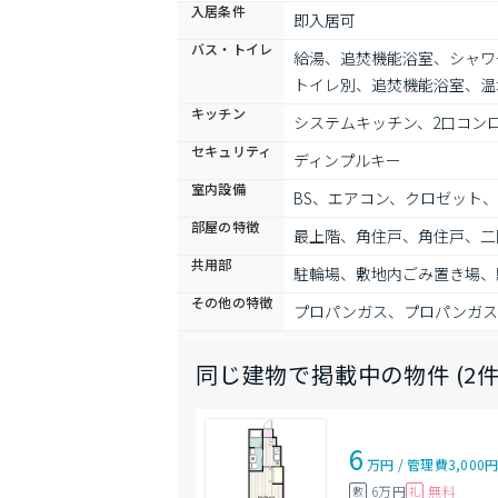
入居条件
即入居可
バス・トイレ
給湯、追焚機能浴室、シャワ
トイレ別、追焚機能浴室、温
キッチン
システムキッチン、2口コン
セキュリティ
ディンプルキー
室内設備
BS、エアコン、クロゼット
部屋の特徴
最上階、角住戸、角住戸、二
共用部
駐輪場、敷地内ごみ置き場、
その他の特徴
プロパンガス、プロパンガス
同じ建物で掲載中の物件 (2件
6
万円
/
管理費
3,000
6万円
無料
敷
礼