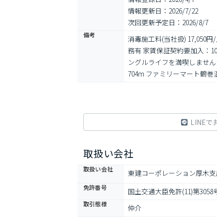
情報更新日：2026/7/22
次回更新予定日：2026/8/7
備考
消毒施工料(当社扱) 17,05
務有 家賃保証契約要加入：1
ングルライフを満喫しませんか
704m ファミリーマート鶴巻
LINEで
取扱い会社
取扱い会社
東建コーポレーション厚木支
免許番号
国土交通大臣免許(11)第3058
取引態様
仲介