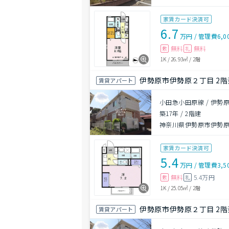
家賃カード決済可
6.7
万円
/
管理費
6,0
無料
無料
敷
礼
1K
/
26.93㎡
/
2階
伊勢原市伊勢原２丁目 2階建
賃貸アパート
小田急小田原線 / 伊勢原
築17年
/
2階建
神奈川県伊勢原市伊勢原２
家賃カード決済可
5.4
万円
/
管理費
3,5
無料
5.4万円
敷
礼
1K
/
25.05㎡
/
2階
伊勢原市伊勢原２丁目 2階建
賃貸アパート