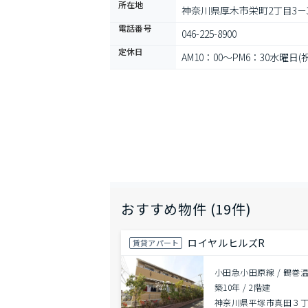
所在地
神奈川県厚木市栄町2丁目3－3
電話番号
046-225-8900
定休日
AM10：00～PM6：30水曜日
おすすめ物件 (19件)
ロイヤルヒルズR
賃貸アパート
小田急小田原線 / 鶴巻温
築10年
/
2階建
神奈川県平塚市真田３丁目