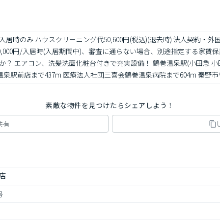
0円/入居時のみ ハウスクリーニング代50,600円(税込)(退去時) 法人契
0,000円/入居時(入居期間中)、審査に通らない場合、別途指定する家
？ エアコン、洗髪洗面化粧台付きで充実設備！ 鶴巻温泉駅(小田急 小田
温泉駅前店まで437m 医療法人社団三喜会鶴巻温泉病院まで604m 秦野市役
素敵な物件を見つけたらシェアしよう！
共有
店
号