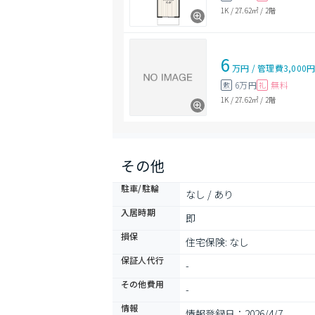
1K
/
27.62㎡
/
2階
6
万円
/
管理費
3,000
6万円
無料
敷
礼
1K
/
27.62㎡
/
2階
その他
駐車/駐輪
なし / あり
入居時期
即
損保
住宅保険: なし
保証人代行
-
その他費用
-
情報
情報登録日：2026/4/7