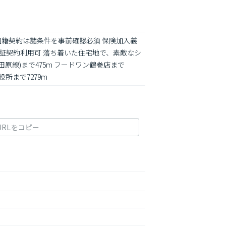
約・外国籍契約は諸条件を事前確認必須 保険加入義
賃保証契約利用可 落ち着いた住宅地で、素敵なシ
原線)まで475m フードワン鶴巻店まで
所まで7279m
URLをコピー