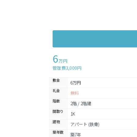
6
万円
管理費3,000円
敷金
6万円
礼金
無料
階数
2階 / 2階建
間取り
1K
建物
アパート (鉄骨)
築年数
築7年