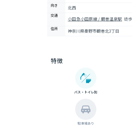
向き
北西
交通
小田急小田原線 / 鶴巻温泉駅
徒歩
住所
神奈川県秦野市鶴巻北3丁目
特徴
バス・トイレ別
駐車場あり