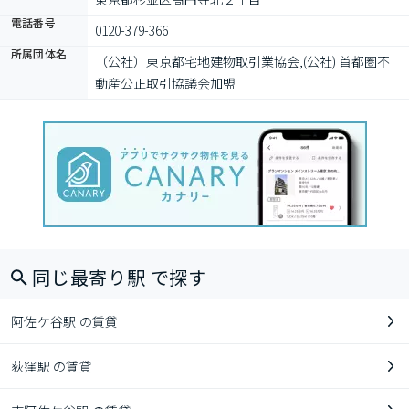
電話番号
0120-379-366
所属団体名
（公社）東京都宅地建物取引業協会,(公社) 首都圏不
動産公正取引協議会加盟
同じ最寄り駅 で探す
阿佐ケ谷駅 の賃貸
荻窪駅 の賃貸