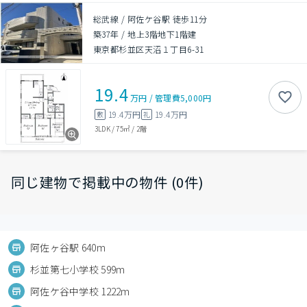
総武線 / 阿佐ケ谷駅 徒歩11分
築37年
/
地上3階地下1階建
東京都杉並区天沼１丁目6-31
19.4
万円
/
管理費
5,000円
19.4万円
19.4万円
敷
礼
3LDK
/
75㎡
/
2階
同じ建物で掲載中の物件 (0件)
阿佐ヶ谷駅 640m
杉並第七小学校 599m
阿佐ケ谷中学校 1222m