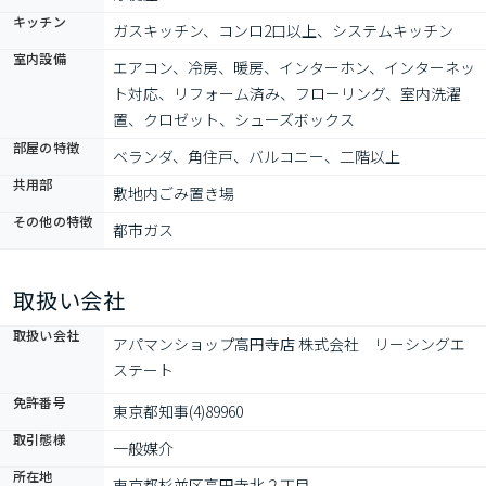
キッチン
ガスキッチン、コンロ2口以上、システムキッチン
室内設備
エアコン、冷房、暖房、インターホン、インターネッ
ト対応、リフォーム済み、フローリング、室内洗濯
置、クロゼット、シューズボックス
部屋の特徴
ベランダ、角住戸、バルコニー、二階以上
共用部
敷地内ごみ置き場
その他の特徴
都市ガス
取扱い会社
取扱い会社
アパマンショップ高円寺店 株式会社　リーシングエ
ステート
免許番号
東京都知事(4)89960
取引態様
一般媒介
所在地
東京都杉並区高円寺北２丁目