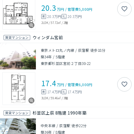
20.3
万円
/
管理費
5,000円
20.3万円
20.3万円
敷
礼
2LDK
/
57.72㎡
/
2階
ウィンダム宮前
賃貸マンション
東京メトロ丸ノ内線 / 荻窪駅 徒歩18分
築34年
/
5階建
東京都杉並区宮前２丁目30-22
17.4
万円
/
管理費
6,000円
17.4万円
17.4万円
敷
礼
3LDK
/
59.46㎡
/
3階
杉並区上荻 8階建 1990年築
賃貸マンション
中央本線 / 荻窪駅 徒歩22分
築36年
/
8階建