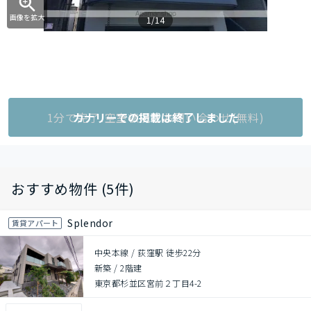
画像を拡大
1/14
1分で完了!空室状況をお問い合わせ(無料)
カナリーでの掲載は終了しました
おすすめ物件 (5件)
Splendor
賃貸アパート
中央本線 / 荻窪駅 徒歩22分
新築
/
2階建
東京都杉並区宮前２丁目4-2