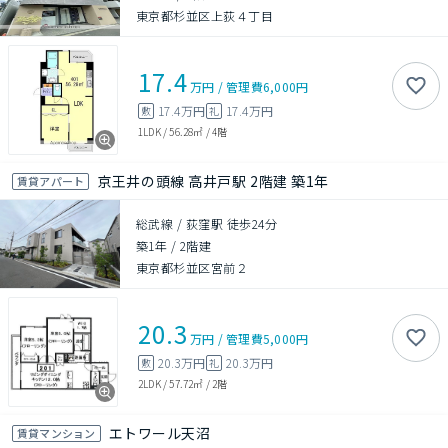
東京都杉並区上荻４丁目
17.4
万円
/
管理費
6,000円
17.4万円
17.4万円
敷
礼
1LDK
/
56.28㎡
/
4階
京王井の頭線 高井戸駅 2階建 築1年
賃貸アパート
総武線 / 荻窪駅 徒歩24分
築1年
/
2階建
東京都杉並区宮前２
20.3
万円
/
管理費
5,000円
20.3万円
20.3万円
敷
礼
2LDK
/
57.72㎡
/
2階
エトワール天沼
賃貸マンション