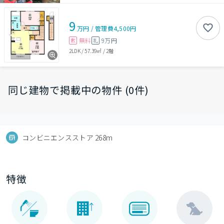
9
万円
/
管理費
4,500円
無料
9万円
敷
礼
2LDK
/
57.39㎡
/
2階
同じ建物で掲載中の物件 (0件)
コンビニエンスストア 268m
特徴