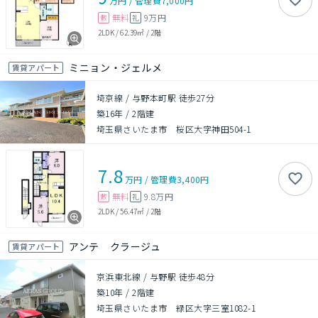
万円
/
管理費
7,000円
無料
9万円
敷
礼
2LDK
/
62.39㎡
/
2階
ミニョン・ジェルメ
賃貸アパート
埼京線 / 与野本町駅 徒歩27分
築16年
/
2階建
埼玉県さいたま市 桜区大字神田504-1
7.8
万円
/
管理費
3,400円
無料
9.8万円
敷
礼
2LDK
/
56.47㎡
/
2階
アンテ クラージュ
賃貸アパート
京浜東北線 / 与野駅 徒歩48分
築10年
/
2階建
埼玉県さいたま市 緑区大字三室1082-1