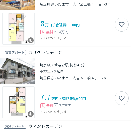
埼玉県さいたま市 大宮区三橋４丁目4-374
8
万円
/
管理費
8,000円
無料
4万円
敷
礼
2LDK
/
55.33㎡
/
2階
カサグランデ Ｃ
賃貸アパート
埼京線 / 北与野駅 徒歩45分
築22年
/
2階建
埼玉県さいたま市 大宮区三橋４丁目260-1
7.7
万円
/
管理費
8,000円
無料
7.7万円
敷
礼
2LDK
/
54.62㎡
/
2階
ウィンドガーデン
賃貸アパート