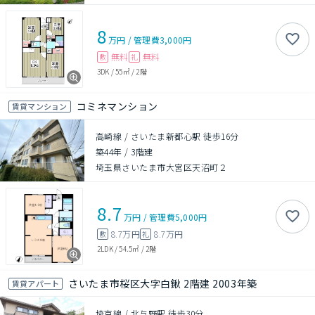
8
万円
/
管理費
3,000円
無料
無料
敷
礼
3DK
/
55㎡
/
2階
コミネマンション
賃貸マンション
高崎線 / さいたま新都心駅 徒歩16分
築44年
/
3階建
埼玉県さいたま市大宮区天沼町２
8.7
万円
/
管理費
5,000円
8.7万円
8.7万円
敷
礼
2LDK
/
54.5㎡
/
2階
さいたま市桜区大字白鍬 2階建 2003年築
賃貸アパート
埼京線 / 北与野駅 徒歩30分