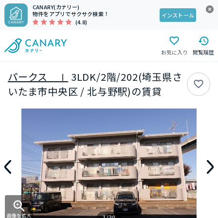
CANARY(カナリー)
物件をアプリでサクサク検索！
インストール
(4.8)
お気に入り
閲覧履歴
パークス Ⅰ
3LDK/2階/202(埼玉県さ
いたま市中央区 / 北与野駅)の賃貸
画像を拡大
1/30