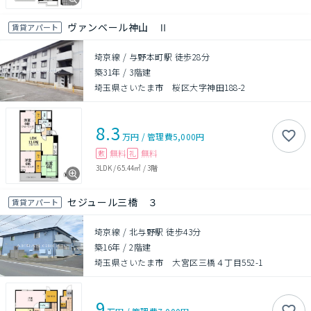
ヴァンベール神山 Ⅱ
賃貸アパート
埼京線 / 与野本町駅 徒歩28分
築31年
/
3階建
埼玉県さいたま市 桜区大字神田188-2
8.3
万円
/
管理費
5,000円
無料
無料
敷
礼
3LDK
/
65.44㎡
/
3階
セジュール三橋 ３
賃貸アパート
埼京線 / 北与野駅 徒歩43分
築16年
/
2階建
埼玉県さいたま市 大宮区三橋４丁目552-1
9