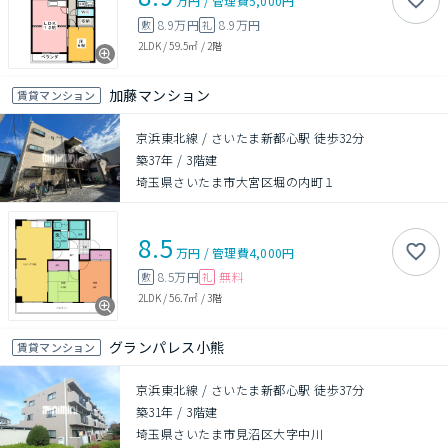
万円
/
管理費
5,000円
8.9万円
8.9万円
敷
礼
2LDK
/
59.5㎡
/
2階
加藤マンション
賃貸マンション
京浜東北線 / さいたま新都心駅 徒歩32分
築37年
/
3階建
埼玉県さいたま市大宮区堀の内町１
8.5
万円
/
管理費
4,000円
8.5万円
無料
敷
礼
2LDK
/
56.7㎡
/
3階
グランパレス小熊
賃貸マンション
京浜東北線 / さいたま新都心駅 徒歩37分
築31年
/
3階建
埼玉県さいたま市見沼区大字中川