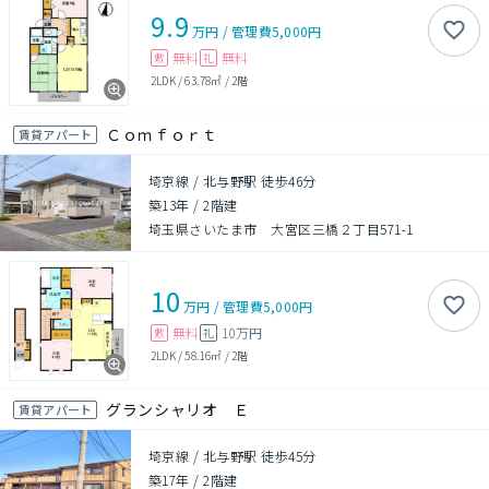
9.9
万円
/
管理費
5,000円
無料
無料
敷
礼
2LDK
/
63.78㎡
/
2階
Ｃｏｍｆｏｒｔ
賃貸アパート
埼京線 / 北与野駅 徒歩46分
築13年
/
2階建
埼玉県さいたま市 大宮区三橋２丁目571-1
10
万円
/
管理費
5,000円
無料
10万円
敷
礼
2LDK
/
58.16㎡
/
2階
グランシャリオ Ｅ
賃貸アパート
埼京線 / 北与野駅 徒歩45分
築17年
/
2階建