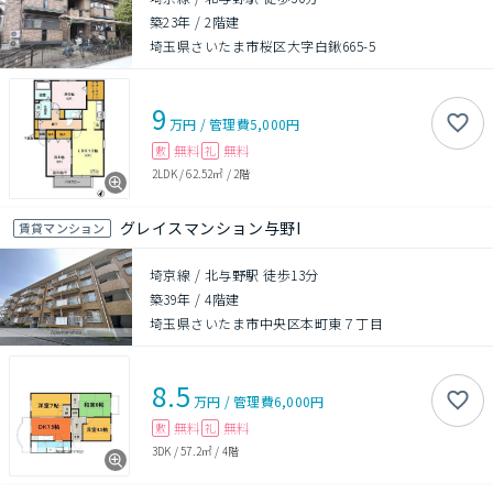
築23年
/
2階建
埼玉県さいたま市桜区大字白鍬665-5
9
万円
/
管理費
5,000円
無料
無料
敷
礼
2LDK
/
62.52㎡
/
2階
グレイスマンション与野I
賃貸マンション
埼京線 / 北与野駅 徒歩13分
築39年
/
4階建
埼玉県さいたま市中央区本町東７丁目
8.5
万円
/
管理費
6,000円
無料
無料
敷
礼
3DK
/
57.2㎡
/
4階