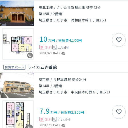
東北本線 / さいたま新都心駅 徒歩43分
築16年
/
2階建
埼玉県さいたま市 浦和区木崎１丁目20-1
10
万円
/
管理費
4,100円
無料
13万円
敷
礼
2LDK
/
60.34㎡
/
2階
ライカム壱番館
賃貸アパート
埼京線 / 与野本町駅 徒歩24分
築14年
/
3階建
埼玉県さいたま市 中央区本町西６丁目1-13
7.9
万円
/
管理費
2,800円
無料
7.9万円
敷
礼
2LDK
/
70.35㎡
/
2階