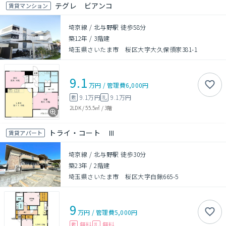
テグレ ビアンコ
賃貸マンション
埼京線 / 北与野駅 徒歩58分
築12年
/
3階建
埼玉県さいたま市 桜区大字大久保領家381-1
9.1
万円
/
管理費
6,000円
9.1万円
9.1万円
敷
礼
2LDK
/
55.5㎡
/
3階
トライ・コート Ⅲ
賃貸アパート
埼京線 / 北与野駅 徒歩30分
築23年
/
2階建
埼玉県さいたま市 桜区大字白鍬665-5
9
万円
/
管理費
5,000円
無料
無料
敷
礼