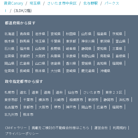
賃貸Canary
/
埼玉県
/
さいたま市中央区
/
北与野駅
/
パークス
Ⅰ
/
(3LDK/2階)
都道府県から探す
北海道
青森県
岩手県
宮城県
秋田県
山形県
福島県
茨城県
栃木県
群馬県
埼玉県
千葉県
東京都
神奈川県
新潟県
富山県
石川県
福井県
山梨県
長野県
岐阜県
静岡県
愛知県
三重県
滋賀県
京都府
大阪府
兵庫県
奈良県
和歌山県
鳥取県
島根県
岡山県
広島県
山口県
徳島県
香川県
愛媛県
高知県
福岡県
佐賀県
長崎県
熊本県
大分県
宮崎県
鹿児島県
沖縄県
政令指定都市から探す
札幌市
道北
道東
道南
道央
仙台市
さいたま市
東京２３区
東京市部
千葉市
横浜市
川崎市
相模原市
新潟市
静岡市
浜松市
名古屋市
京都市
大阪市
堺市
神戸市
岡山市
広島市
福岡市
北九州市
熊本市
CMギャラリー
掲載をご検討の不動産会社様はこちら
運営会社
利用規約
プライバシーポリシー