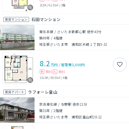
2LDK
/
62.52㎡
/
2階
石田マンション
賃貸マンション
東北本線 / さいたま新都心駅 徒歩43分
築49年
/
4階建
埼玉県さいたま市 浦和区木崎１丁目5-32
8.2
万円
/
管理費
3,000円
無料
無料
敷
礼
1SLDK
/
69.53㎡
/
4階
ラフォーレ皇山
賃貸アパート
京浜東北線 / 与野駅 徒歩21分
築31年
/
2階建
埼玉県さいたま市 浦和区皇山町20-12