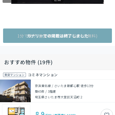
1分で完了!空室状況をお問い合わせ(無料)
カナリーでの掲載は終了しました
おすすめ物件 (19件)
コミネマンション
賃貸マンション
京浜東北線 / さいたま新都心駅 徒歩13分
築45年
/
3階建
埼玉県さいたま市大宮区天沼町２
8.9