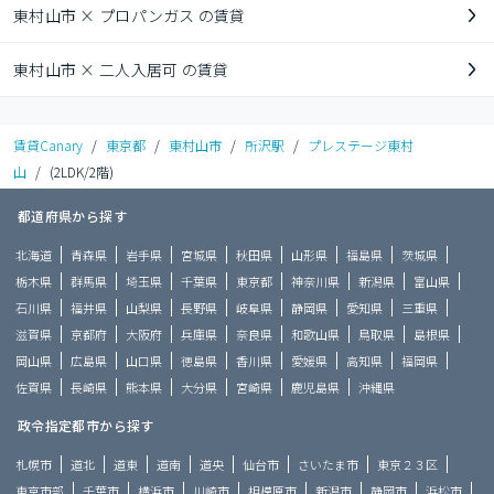
東村山市 × プロパンガス の賃貸
東村山市 × 二人入居可 の賃貸
賃貸Canary
/
東京都
/
東村山市
/
所沢駅
/
プレステージ東村
山
/
(2LDK/2階)
都道府県から探す
北海道
青森県
岩手県
宮城県
秋田県
山形県
福島県
茨城県
栃木県
群馬県
埼玉県
千葉県
東京都
神奈川県
新潟県
富山県
石川県
福井県
山梨県
長野県
岐阜県
静岡県
愛知県
三重県
滋賀県
京都府
大阪府
兵庫県
奈良県
和歌山県
鳥取県
島根県
岡山県
広島県
山口県
徳島県
香川県
愛媛県
高知県
福岡県
佐賀県
長崎県
熊本県
大分県
宮崎県
鹿児島県
沖縄県
政令指定都市から探す
札幌市
道北
道東
道南
道央
仙台市
さいたま市
東京２３区
東京市部
千葉市
横浜市
川崎市
相模原市
新潟市
静岡市
浜松市