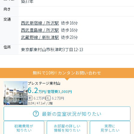
築37年
向き
交通
西武新宿線 / 所沢駅
徒歩16分
西武豊島線 / 所沢駅
徒歩16分
武蔵野線 / 新秋津駅
徒歩23分
住所
東京都東村山市秋津町3丁目12-13
無料で10秒! カンタンお問い合わせ
プレステージ東村山
6.2
万円
/
管理費3,000円
6.2万円
6.2万円
敷
礼
2LDK / 47.1㎡ / 2階
最新の空室状況が知りたい
初期費用が
お部屋の詳しい
実際に
知りたい
情報を知りたい
見学したい