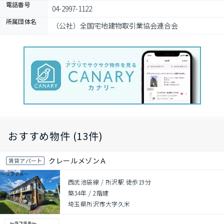
電話番号
04-2997-1122
所属団体名
（公社）全国宅地建物取引業協会連合会
おすすめ物件 (13件)
クレールメゾンＡ
賃貸アパート
西武池袋線 / 所沢駅 徒歩19分
築34年
/
2階建
埼玉県所沢市大字久米