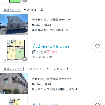
上ノ山コーポ
賃貸アパート
西武新宿線 / 所沢駅 徒歩21分
築34年
/
2階建
東京都東村山市秋津町3丁目
7.2
万円
/
管理費
1,000円
7.2万円
無料
敷
礼
3DK
/
56.54㎡
/
2階
マンションニューフォレスト
賃貸マンション
武蔵野線 / 新秋津駅 徒歩42分
築33年
/
3階建
埼玉県所沢市東所沢和田2丁目2-14
8.2