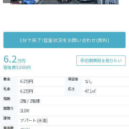
1分で完了!空室状況をお問い合わせ(無料)
6.2
初期費用を知りたい
万円
管理費3,000円
敷金
保証金
6.2万円
なし
礼金
広さ
6.2万円
47.1㎡
階数
2階 / 2階建
間取り
2LDK
建物
アパート (木造)
築年数