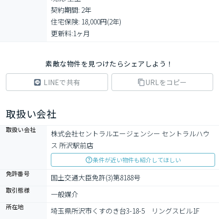
契約期間: 2年

住宅保険: 18,000円(2年)

更新料:1ヶ月
素敵な物件を見つけたらシェアしよう！
LINEで共有
URLをコピー
取扱い会社
取扱い会社
株式会社セントラルエージェンシー セントラルハウ
ス 所沢駅前店
条件が近い物件も紹介してほしい
免許番号
国土交通大臣免許(3)第8188号
取引態様
一般媒介
所在地
埼玉県所沢市くすのき台3-18-5　リングスビル1F