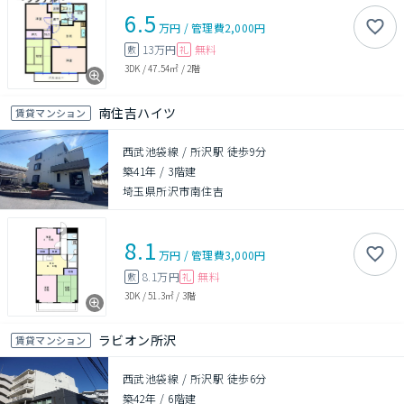
6.5
万円
/
管理費
2,000円
13万円
無料
敷
礼
3DK
/
47.54㎡
/
2階
南住吉ハイツ
賃貸マンション
西武池袋線 / 所沢駅 徒歩9分
築41年
/
3階建
埼玉県所沢市南住吉
8.1
万円
/
管理費
3,000円
8.1万円
無料
敷
礼
3DK
/
51.3㎡
/
3階
ラビオン所沢
賃貸マンション
西武池袋線 / 所沢駅 徒歩6分
築42年
/
6階建