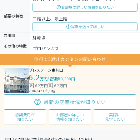
お部屋の詳しい情報を知りたい
部屋の特徴
二階以上、最上階
写真を送ってほしい
共用部
駐輪場
その他の特徴
プロパンガス
無料で10秒! カンタンお問い合わせ
プレステージ東村山
6.2
万円
/
管理費3,000円
6.2万円
6.2万円
敷
礼
2LDK / 47.1㎡ / 2階
最新の空室状況が知りたい
初期費用が
お部屋の詳しい
実際に
知りたい
情報を知りたい
見学したい