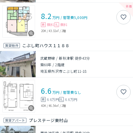
8.2
万円
/
管理費
5,000円
無料
無料
敷
礼
2DK
/
43.32㎡
/
2階
こぶし町ハウス１１８８
賃貸物件
武蔵野線 / 新秋津駅 徒歩43分
築60年
/
2階建
埼玉県所沢市こぶし町11-18
6.6
万円
/
管理費
なし
6.6万円
6.6万円
敷
礼
4DK
/
46.54㎡
/
2階
プレステージ東村山
賃貸アパート
西武池袋線 / 所沢駅 徒歩16分