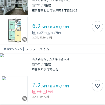
築37年
/
2階建
東京都東村山市秋津町３丁目12-13
6.2
万円
/
管理費
3,000円
6.2万円
6.2万円
敷
礼
2LDK
/
47.1㎡
/
2階
フラワーハイム
賃貸マンション
西武新宿線 / 所沢駅 徒歩7分
築39年
/
3階建
埼玉県所沢市南住吉
7.2
万円
/
管理費
5,000円
無料
無料
敷
礼
2DK
/
42㎡
/
2階