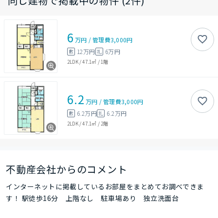
同じ建物で掲載中の物件 (2件)
6
万円
/
管理費
3,000円
12万円
6万円
敷
礼
2LDK
/
47.1㎡
/
1階
6.2
万円
/
管理費
3,000円
6.2万円
6.2万円
敷
礼
2LDK
/
47.1㎡
/
2階
不動産会社からのコメント
インターネットに掲載しているお部屋をまとめてお調べできま
す！ 駅徒歩16分 上階なし 駐車場あり 独立洗面台