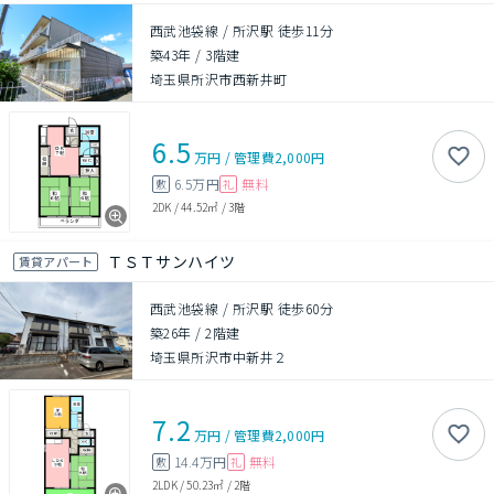
西武池袋線 / 所沢駅 徒歩11分
築43年
/
3階建
埼玉県所沢市西新井町
6.5
万円
/
管理費
2,000円
6.5万円
無料
敷
礼
2DK
/
44.52㎡
/
3階
ＴＳＴサンハイツ
賃貸アパート
西武池袋線 / 所沢駅 徒歩60分
築26年
/
2階建
埼玉県所沢市中新井２
7.2
万円
/
管理費
2,000円
14.4万円
無料
敷
礼
2LDK
/
50.23㎡
/
2階