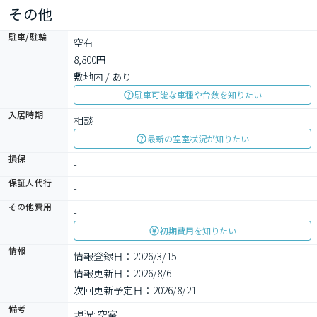
その他
駐車/駐輪
空有

8,800円

敷地内 / あり
駐車可能な車種や台数を知りたい
入居時期
相談
最新の空室状況が知りたい
損保
-
保証人代行
-
その他費用
-
初期費用を知りたい
情報
情報登録日：2026/3/15
情報更新日：2026/8/6
次回更新予定日：2026/8/21
備考
現況: 空室
