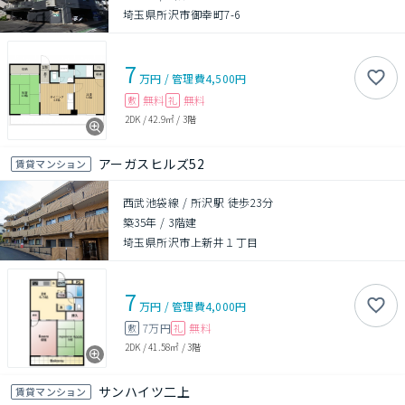
埼玉県所沢市御幸町7-6
7
万円
/
管理費
4,500円
無料
無料
敷
礼
2DK
/
42.9㎡
/
3階
アーガスヒルズ52
賃貸マンション
西武池袋線 / 所沢駅 徒歩23分
築35年
/
3階建
埼玉県所沢市上新井１丁目
7
万円
/
管理費
4,000円
7万円
無料
敷
礼
2DK
/
41.58㎡
/
3階
サンハイツ二上
賃貸マンション