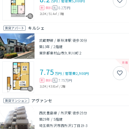
万円
/
管理費
5,000円
無料
8.2万円
敷
礼
2LDK
/
51.4㎡
/
3階
キルシェ
賃貸アパート
武蔵野線 / 新秋津駅 徒歩30分
築13年
/
2階建
東京都東村山市久米川町２
7.75
万円
/
管理費
2,900円
無料
7.75万円
敷
礼
1LDK
/
43.81㎡
/
2階
アヴァンセ
賃貸マンション
西武豊島線 / 所沢駅 徒歩25分
築29年
/
5階建
埼玉県所沢市西所沢1丁目19-3