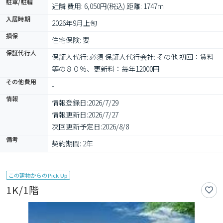
駐車/駐輪
近隣 費用: 6,050円(税込) 距離: 1747m
入居時期
2026年9月上旬
損保
住宅保険: 要
保証代行人
保証人代行: 必須 保証人代行会社: その他 初回：賃料
等の８０％、更新料：毎年12000円
その他費用
-
情報
情報登録日:
2026/7/29
情報更新日:
2026/7/27
次回更新予定日:
2026/8/8
備考
契約期間: 2年
この建物からのPick Up
1K/1階