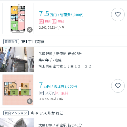
7.5
万円
/
管理費
6,000円
無料
無料
敷
礼
2LDK
/
59.12㎡
/
4階
東1丁目貸家
賃貸物件
武蔵野線 / 新座駅 徒歩25分
築43年
/
2階建
埼玉県新座市東１丁目１２－２２
7
万円
/
管理費
3,000円
14万円
無料
敷
礼
3DK
/
57.51㎡
/
1階
キャッスルかねこ
賃貸マンション
武蔵野線 / 新座駅 徒歩41分