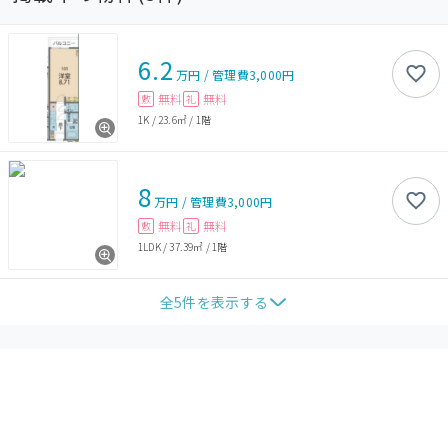
6.2
万円
/
管理費
3,000円
無料
無料
敷
礼
1K
/
23.6㎡
/
1階
8
万円
/
管理費
3,000円
無料
無料
敷
礼
1LDK
/
37.39㎡
/
1階
全
5
件を表示する