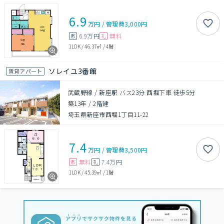
6.9
万円
/
管理費
3,000円
6.9万円
無料
敷
礼
1LDK
/
46.37㎡
/
4階
ソレイユ3番館
賃貸アパート
武蔵野線 / 新座駅 バス23分 西堀下車 徒歩5分
築13年
/
2階建
埼玉県新座市西堀1丁目11-22
7.4
万円
/
管理費
3,500円
無料
7.4万円
敷
礼
1LDK
/
45.39㎡
/
1階