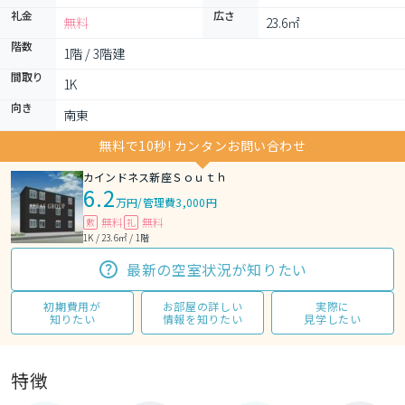
礼金
広さ
無料
23.6㎡
階数
1階 / 3階建
間取り
1K 
向き
南東
無料で10秒! カンタンお問い合わせ
カインドネス新座Ｓｏｕｔｈ
6.2
万円
/
管理費3,000円
無料
無料
敷
礼
1K / 23.6㎡ / 1階
最新の空室状況が知りたい
初期費用が
お部屋の詳しい
実際に
知りたい
情報を知りたい
見学したい
特徴