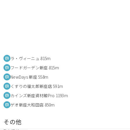
ラ・ヴィーニュ 815m
フードガーデン新座 815m
NewDays 新座 558m
くすりの福太郎新座店 591m
カインズ新座資材館Pro 1193m
ゲオ新座大和田店 850m
その他