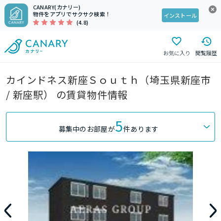
CANARY(カナリー)
物件をアプリでサクサク検索！
インストール
(4.8)
お気に入り
閲覧履歴
カインドネス新座Ｓｏｕｔｈ（埼玉県新座市
/ 新座駅） の賃貸物件情報
5
募集中のお部屋が
件あります