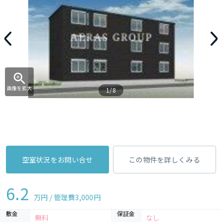
画像を拡大
1/8
空室状況をお問い合せ
この物件を詳しくみる
6.2
万円 / 管理費
3,000円
敷金
保証金
無料
なし