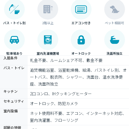
バス・トイレ別
2階以上
エアコン付き
ペット相談可
駐車場あり
室内洗濯機置場
オートロック
洗面所独立
入居条件
礼金不要、ルームシェア不可、敷金不要
バス・トイレ
追焚機能浴室、浴室乾燥機、給湯、バストイレ別、オ
ートバス、脱衣所、シャワー、洗面台、温水洗浄便
座、洗面所独立
キッチン
2口コンロ、IHクッキングヒーター
セキュリティ
オートロック、防犯カメラ
室内設備
ネット使用料不要、エアコン、インターネット対応、
室内洗濯置、フローリング
部屋の特徴