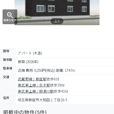
画像を拡大
1/7
建物
アパート (木造)
築年数
新築 (2026年)
駐車場
近隣 費用: 6,050円(税込) 距離: 1747m
交通
武蔵野線 / 新座駅
徒歩6分
東武東上線 / 志木駅
徒歩39分
東武東上線 / 柳瀬川駅
徒歩41分
住所
埼玉県新座市大和田１丁目16-5
掲載中の物件(
5
件)