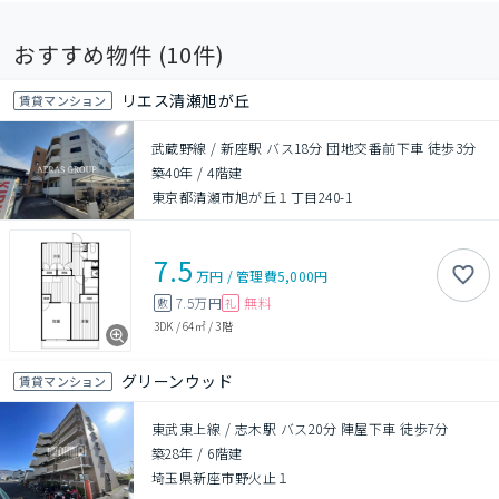
おすすめ物件 (
10
件)
リエス清瀬旭が丘
賃貸マンション
武蔵野線 / 新座駅 バス18分 団地交番前下車 徒歩3分
築40年
/
4階建
東京都清瀬市旭が丘１丁目240-1
7.5
万円
/
管理費
5,000円
7.5万円
無料
敷
礼
3DK
/
64㎡
/
3階
グリーンウッド
賃貸マンション
東武東上線 / 志木駅 バス20分 陣屋下車 徒歩7分
築28年
/
6階建
埼玉県新座市野火止１