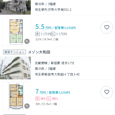
築38年
/
3階建
埼玉県所沢市大字城551-2
5.5
万円
/
管理費
3,000円
5.5万円
5.5万円
敷
礼
2LDK
/
54.54㎡
/
1階
メゾン大和田
賃貸マンション
武蔵野線 / 新座駅 徒歩17分
築35年
/
3階建
埼玉県新座市大和田４丁目3-40
7
万円
/
管理費
3,000円
無料
無料
敷
礼
3DK
/
53.35㎡
/
3階