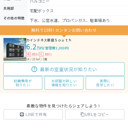
バルコニー
共用部
宅配ボックス
その他の特徴
下水、公営水道、プロパンガス、駐車場あり
無料で10秒! カンタンお問い合わせ
カインドネス新座Ｓｏｕｔｈ
6.2
万円
/
管理費3,000円
無料
無料
敷
礼
1K / 23.6㎡ / 1階
最新の空室状況が知りたい
初期費用が
お部屋の詳しい
実際に
知りたい
情報を知りたい
見学したい
素敵な物件を見つけたらシェアしよう！
LINEで共有
URLをコピー