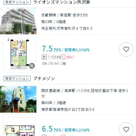
ライオンズマンション所沢東
賃貸マンション
武蔵野線 / 新座駅 徒歩53分
築33年
/
6階建
埼玉県所沢市東所沢４丁目9-3
7.5
万円
/
管理費
5,000円
7.5万円
無料
敷
礼
3DK
/
50.4㎡
/
2階
プチメゾン
賃貸マンション
西武豊島線 / 清瀬駅 バス9分 団地交番前下車 徒歩1
分
築40年
/
3階建
東京都清瀬市旭が丘3丁目383-6
6.5
万円
/
管理費
3,000円