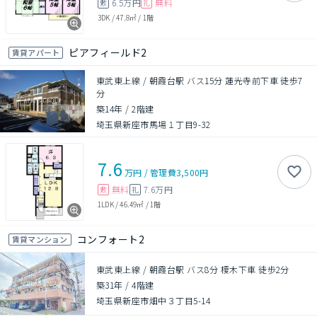
6.5万円
無料
敷
礼
3DK
/
47.8㎡
/
1階
ピアフィールド2
賃貸アパート
東武東上線 / 朝霞台駅 バス15分 蓮光寺前下車 徒歩7
分
築14年
/
2階建
埼玉県新座市馬場１丁目9-32
7.6
万円
/
管理費
3,500円
無料
7.6万円
敷
礼
1LDK
/
46.49㎡
/
1階
コンフォート2
賃貸マンション
東武東上線 / 朝霞台駅 バス8分 榎木下車 徒歩2分
築31年
/
4階建
埼玉県新座市畑中３丁目5-14