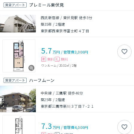
プレミール東伏見
賃貸アパート
西武新宿線 / 東伏見駅 徒歩3分
築35年
/
2階建
東京都西東京市富士町４丁目
5.7
万円
/
管理費
3,000円
無料
無料
敷
礼
ワンルーム
/
20.02㎡
/
2階
ハーフムーン
賃貸アパート
中央線 / 三鷹駅 徒歩46分
築25年
/
2階建
東京都三鷹市新川３丁目７-２１
7.3
万円
/
管理費
4,000円