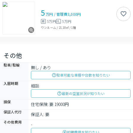
5
万円
/
管理費
3,000円
5万円
5万円
敷
礼
ワンルーム
/
21.18㎡
/
1階
その他
駐車/駐輪
無し / あり
駐車可能な車種や台数を知りたい
入居時期
相談
最新の空室状況が知りたい
損保
住宅保険: 要 19000円
保証人代行
保証人: 要
その他費用
-
初期費用を知りたい