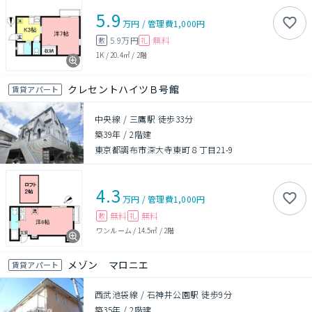
5.9
万円
/
管理費
1,000円
5.9万円
無料
敷
礼
1K
/
20.4㎡
/
2階
クレセントハイツＢ号館
賃貸アパート
中央線 / 三鷹駅 徒歩33分
築39年
/
2階建
東京都調布市深大寺東町８丁目21-9
4.3
万円
/
管理費
1,000円
無料
無料
敷
礼
ワンルーム
/
14.5㎡
/
2階
メゾン マロニエ
賃貸アパート
西武池袋線 / 石神井公園駅 徒歩9分
築35年
/
2階建