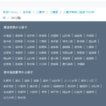
賃貸Canary
/
東京都
/
三鷹市
/
三鷹駅
/
三鷹市野崎 2階建 1990年
築
/
(1K/2階)
都道府県から探す
北海道
青森県
岩手県
宮城県
秋田県
山形県
福島県
茨城県
栃木県
群馬県
埼玉県
千葉県
東京都
神奈川県
新潟県
富山県
石川県
福井県
山梨県
長野県
岐阜県
静岡県
愛知県
三重県
滋賀県
京都府
大阪府
兵庫県
奈良県
和歌山県
鳥取県
島根県
岡山県
広島県
山口県
徳島県
香川県
愛媛県
高知県
福岡県
佐賀県
長崎県
熊本県
大分県
宮崎県
鹿児島県
沖縄県
政令指定都市から探す
札幌市
道北
道東
道南
道央
仙台市
さいたま市
東京２３区
東京市部
千葉市
横浜市
川崎市
相模原市
新潟市
静岡市
浜松市
名古屋市
京都市
大阪市
堺市
神戸市
岡山市
広島市
福岡市
北九州市
熊本市