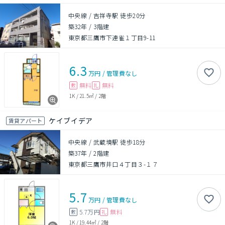
中央線 / 吉祥寺駅 徒歩20分
築32年
/
3階建
東京都三鷹市下連雀１丁目9-11
6.3
万円
/
管理費
なし
無料
無料
敷
礼
1K
/
21.5㎡
/
2階
ケイブイデア
賃貸アパート
中央線 / 武蔵境駅 徒歩18分
築37年
/
2階建
東京都三鷹市井口４丁目３-１７
5.7
万円
/
管理費
なし
5.7万円
無料
敷
礼
1K
/
19.44㎡
/
2階