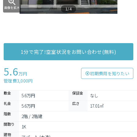
画像を拡大
1/4
1分で完了!空室状況をお問い合わせ(無料)
5.6
初期費用を知りたい
万円
管理費3,000円
敷金
保証金
5.6万円
なし
礼金
広さ
5.6万円
17.01㎡
階数
2階 / 2階建
間取り
1K
建物