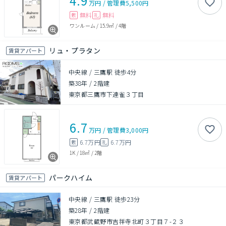
4.9
万円
/
管理費
5,500円
無料
無料
敷
礼
ワンルーム
/
15.9㎡
/
4階
リュ・プラタン
賃貸アパート
中央線 / 三鷹駅 徒歩4分
築38年
/
2階建
東京都三鷹市下連雀３丁目
6.7
万円
/
管理費
3,000円
6.7万円
6.7万円
敷
礼
1K
/
18㎡
/
2階
パークハイム
賃貸アパート
中央線 / 三鷹駅 徒歩23分
築28年
/
2階建
東京都武蔵野市吉祥寺北町３丁目７-２３