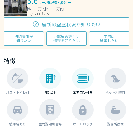
5.6
万円
/
管理費3,000円
5.6万円
5.6万円
敷
礼
1K / 17.01㎡ / 2階
最新の空室状況が知りたい
初期費用が
お部屋の詳しい
実際に
知りたい
情報を知りたい
見学したい
特徴
バス・トイレ別
2階以上
エアコン付き
ペット相談可
駐車場あり
室内洗濯機置場
オートロック
洗面所独立