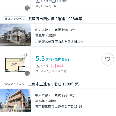
6.3万円
6.3万円
敷
礼
1K
/
17.32㎡
/
3階
武蔵野市西久保 3階建 1988年築
賃貸マンション
中央本線 / 三鷹駅 徒歩13分
築38年
/
3階建
東京都武蔵野市西久保２丁目18-9
5.3
万円
/
管理費
なし
5.3万円
無料
敷
礼
ワンルーム
/
18.18㎡
/
2階
三鷹市上連雀 3階建 1988年築
賃貸マンション
中央本線 / 三鷹駅 徒歩10分
築38年
/
3階建
東京都三鷹市上連雀２丁目18-16