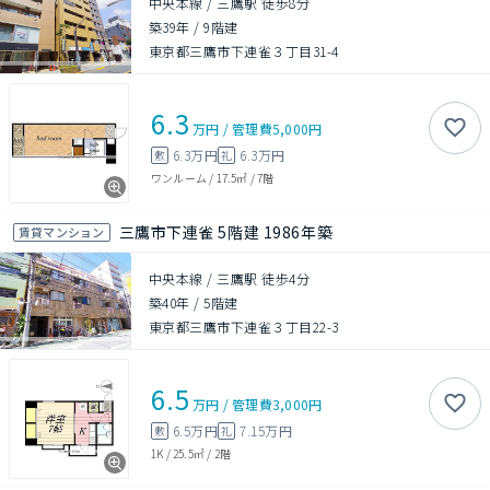
中央本線 / 三鷹駅 徒歩8分
築39年
/
9階建
東京都三鷹市下連雀３丁目31-4
6.3
万円
/
管理費
5,000円
6.3万円
6.3万円
敷
礼
ワンルーム
/
17.5㎡
/
7階
三鷹市下連雀 5階建 1986年築
賃貸マンション
中央本線 / 三鷹駅 徒歩4分
築40年
/
5階建
東京都三鷹市下連雀３丁目22-3
6.5
万円
/
管理費
3,000円
6.5万円
7.15万円
敷
礼
1K
/
25.5㎡
/
2階