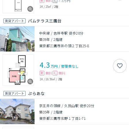
無料
7.3万円
敷
礼
1K
/
25㎡
/
2階
パムテラス三鷹台
賃貸アパート
中央線 / 吉祥寺駅 徒歩20分
築39年
/
2階建
東京都三鷹市井の頭２丁目25-8
4.3
万円
/
管理費
なし
無料
無料
敷
礼
1K
/
18.56㎡
/
2階
ぷらあな
賃貸アパート
京王井の頭線 / 久我山駅 徒歩20分
築35年
/
2階建
東京都三鷹市北野１丁目1-71