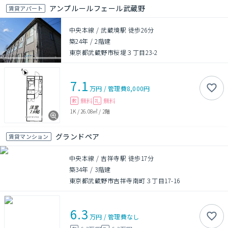
アンプルールフェール武蔵野
賃貸アパート
中央本線 / 武蔵境駅 徒歩26分
築24年
/
2階建
東京都武蔵野市桜堤３丁目23-2
7.1
万円
/
管理費
8,000円
無料
無料
敷
礼
1K
/
26.08㎡
/
2階
グランドペア
賃貸マンション
中央本線 / 吉祥寺駅 徒歩17分
築34年
/
3階建
東京都武蔵野市吉祥寺南町３丁目17-16
6.3
万円
/
管理費
なし