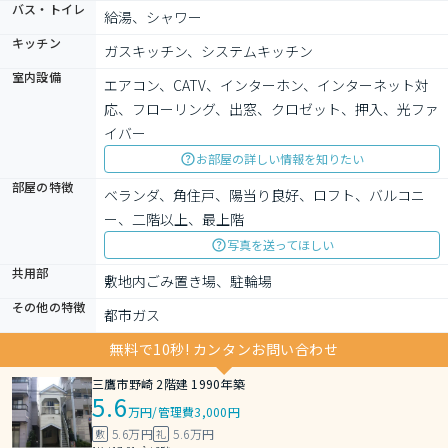
バス・トイレ
給湯、シャワー
キッチン
ガスキッチン、システムキッチン
室内設備
エアコン、CATV、インターホン、インターネット対
応、フローリング、出窓、クロゼット、押入、光ファ
イバー
お部屋の詳しい情報を知りたい
部屋の特徴
ベランダ、角住戸、陽当り良好、ロフト、バルコニ
ー、二階以上、最上階
写真を送ってほしい
共用部
敷地内ごみ置き場、駐輪場
その他の特徴
都市ガス
無料で10秒! カンタンお問い合わせ
三鷹市野崎 2階建 1990年築
5.6
万円
/
管理費3,000円
5.6万円
5.6万円
敷
礼