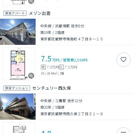
メゾン出雲
賃貸アパート
中央線 / 武蔵境駅 徒歩8分
築19年
/
2階建
東京都武蔵野市境南町４丁目９－１５
7.5
万円
/
管理費
2,500円
7.5万円
7.5万円
敷
礼
1K
/
24.84㎡
/
2階
センチュリー西久保
賃貸マンション
中央線 / 三鷹駅 徒歩12分
築32年
/
5階建
東京都武蔵野市西久保２丁目３１－８