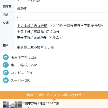
アパート (木造)
築年数
築36年
向き
北
交通
中央本線 / 吉祥寺駅
バス10分 吉祥寺駅行き下車 徒歩5分
中央本線 / 三鷹駅
徒歩25分
中央本線 / 武蔵境駅
徒歩28分
住所
東京都三鷹市野崎１丁目
南浦小学校 562m
第一中学校 525m
コンビニ 13m
スーパー 290m
無料で10秒! カンタンお問い合わせ
三鷹市野崎 2階建 1990年築