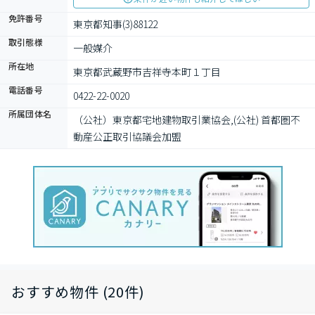
免許番号
東京都知事(3)88122
取引態様
一般媒介
所在地
東京都武蔵野市吉祥寺本町１丁目
電話番号
0422-22-0020
所属団体名
（公社）東京都宅地建物取引業協会,(公社) 首都圏不
動産公正取引協議会加盟
おすすめ物件 (20件)