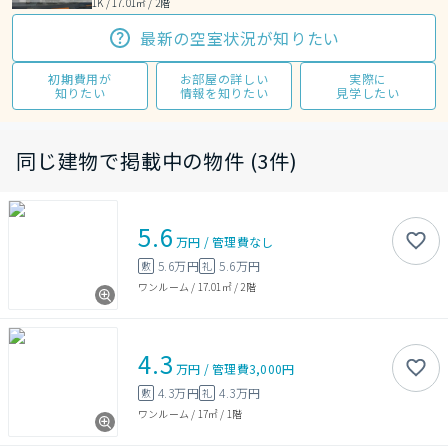
1K / 17.01㎡ / 2階
最新の空室状況が知りたい
初期費用が
お部屋の詳しい
実際に
知りたい
情報を知りたい
見学したい
同じ建物で掲載中の物件 (3件)
5.6
万円
/
管理費
なし
5.6万円
5.6万円
敷
礼
ワンルーム
/
17.01㎡
/
2階
4.3
万円
/
管理費
3,000円
4.3万円
4.3万円
敷
礼
ワンルーム
/
17㎡
/
1階