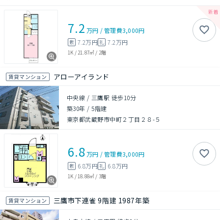
7.2
万円
/
管理費
3,000円
7.2万円
7.2万円
敷
礼
1K
/
21.87㎡
/
2階
アローアイランド
賃貸マンション
中央線 / 三鷹駅 徒歩10分
築30年
/
5階建
東京都武蔵野市中町２丁目２８-５
6.8
万円
/
管理費
3,000円
6.8万円
6.8万円
敷
礼
1K
/
18.88㎡
/
3階
三鷹市下連雀 9階建 1987年築
賃貸マンション