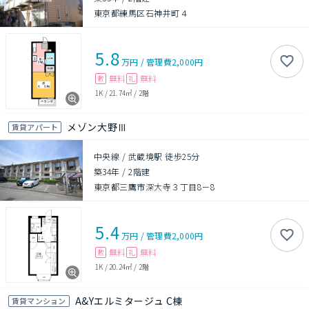
東京都練馬区石神井町４
5.8
万円
/
管理費
2,000円
無料
無料
敷
礼
1K
/
21.74㎡
/
2階
メゾン大野Ⅲ
賃貸アパート
中央線 / 武蔵境駅 徒歩25分
築34年
/
2階建
東京都三鷹市深大寺３丁目8－8
5.4
万円
/
管理費
2,000円
無料
無料
敷
礼
1K
/
20.24㎡
/
2階
A&Yエルミタージュ C棟
賃貸マンション