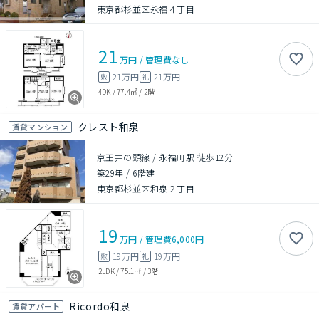
東京都杉並区永福４丁目
21
万円
/
管理費
なし
21万円
21万円
敷
礼
4DK
/
77.4㎡
/
2階
クレスト和泉
賃貸マンション
京王井の頭線 / 永福町駅 徒歩12分
築29年
/
6階建
東京都杉並区和泉２丁目
19
万円
/
管理費
6,000円
19万円
19万円
敷
礼
2LDK
/
75.1㎡
/
3階
Ricordo和泉
賃貸アパート