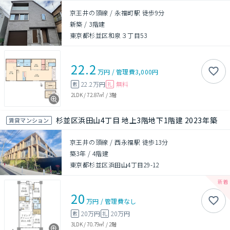
京王井の頭線 / 永福町駅 徒歩9分
新築
/
3階建
東京都杉並区和泉３丁目53
22.2
万円
/
管理費
3,000円
22.2万円
無料
敷
礼
2LDK
/
72.87㎡
/
3階
杉並区浜田山4丁目 地上3階地下1階建 2023年築
賃貸マンション
京王井の頭線 / 西永福駅 徒歩13分
築3年
/
4階建
東京都杉並区浜田山4丁目29-12
20
万円
/
管理費
なし
20万円
20万円
敷
礼
3LDK
/
70.79㎡
/
2階