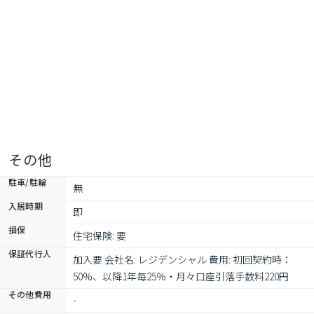
その他
駐車/駐輪
無
入居時期
即
損保
住宅保険: 要
保証代行人
加入要 会社名: レジデンシャル 費用: 初回契約時：
50%、以降1年毎25％・月々口座引落手数料220円
その他費用
-