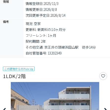
情報
情報登録日:
2025/11/3
情報更新日:
2026/8/8
次回更新予定日:
2026/8/14
備考
現況: 空家

更新料: 新賃料の1.0ヶ月分

フリーレント: 1ヶ月

契約期間: 2年

その他交通: 京王井の頭線浜田山駅　徒歩14分

自社管理番号: 13202349
この建物からのPick Up
1LDK/2階