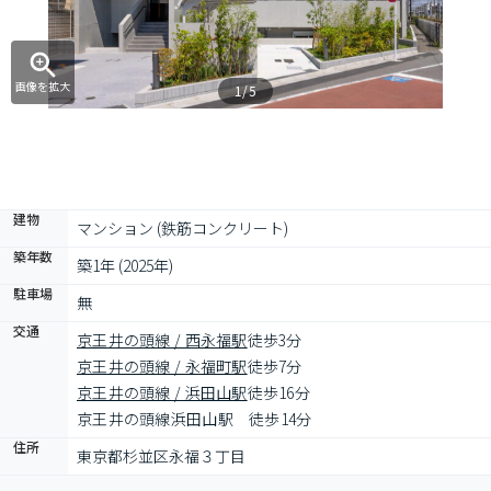
画像を拡大
1/5
建物
マンション (鉄筋コンクリート)
築年数
築1年 (2025年)
駐車場
無
交通
京王井の頭線 / 西永福駅
徒歩3分
京王井の頭線 / 永福町駅
徒歩7分
京王井の頭線 / 浜田山駅
徒歩16分
京王井の頭線浜田山駅　徒歩14分
住所
東京都杉並区永福３丁目