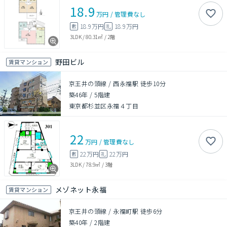
18.9
万円
/
管理費
なし
18.9万円
18.9万円
敷
礼
3LDK
/
80.31㎡
/
2階
野田ビル
賃貸マンション
京王井の頭線 / 西永福駅 徒歩10分
築46年
/
5階建
東京都杉並区永福４丁目
22
万円
/
管理費
なし
22万円
22万円
敷
礼
3LDK
/
78.9㎡
/
3階
メゾネット永福
賃貸マンション
京王井の頭線 / 永福町駅 徒歩6分
築40年
/
2階建