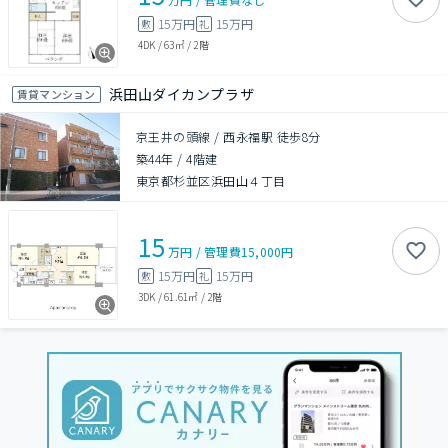
15万円
15万円
敷
礼
4DK
/
63㎡
/
2階
浜田山ダイカンプラザ
賃貸マンション
京王井の頭線 / 西永福駅 徒歩8分
築44年
/
4階建
東京都杉並区浜田山４丁目
15
万円
/
管理費
15,000円
15万円
15万円
敷
礼
3DK
/
61.61㎡
/
2階