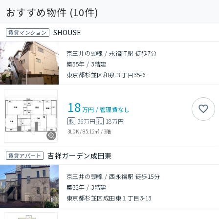
おすすめ物件 (
10
件)
SHOUSE
賃貸マンション
京王井の頭線 / 永福町駅 徒歩7分
築55年
/
3階建
東京都杉並区和泉３丁目35-6
18
万円
/
管理費
なし
36万円
18万円
敷
礼
3LDK
/
85.12㎡
/
3階
吉祥ガーデン成田東
賃貸アパート
京王井の頭線 / 西永福駅 徒歩15分
築32年
/
3階建
東京都杉並区成田東１丁目3-13