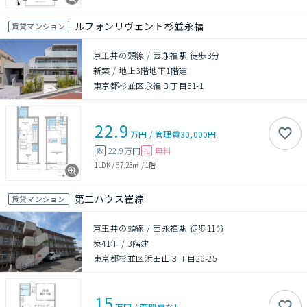
ルフォンリヴェント杉並永福
賃貸マンション
京王井の頭線 / 西永福駅 徒歩3分
新築
/
地上3階地下1階建
東京都杉並区永福３丁目51-1
22.9
万円
/
管理費
30,000円
22.9万円
無料
敷
礼
1LDK
/
67.23㎡
/
1階
第二ハウス崔綜
賃貸マンション
京王井の頭線 / 西永福駅 徒歩11分
築41年
/
3階建
東京都杉並区浜田山３丁目26-25
15
万円
/
管理費
なし