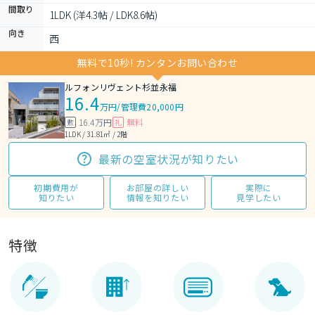
間取り
1LDK (洋4.3帖 / LDK8.6帖)
向き
西
無料で10秒! カンタンお問い合わせ
ルフォンリヴェント杉並永福
16.4
万円
/
管理費20,000円
16.4万円
無料
敷
礼
1LDK / 31.81㎡ / 2階
最新の空室状況が知りたい
初期費用が
お部屋の詳しい
実際に
知りたい
情報を知りたい
見学したい
特徴