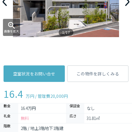
画像を拡大
1/17
空室状況をお問い合せ
この物件を詳しくみる
16.4
万円 / 管理費
20,000円
敷金
保証金
16.4万円
なし
礼金
広さ
無料
31.81㎡
階数
2階 / 地上3階地下1階建