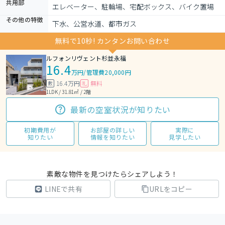
共用部
エレベーター、駐輪場、宅配ボックス、バイク置場
その他の特徴
下水、公営水道、都市ガス
無料で10秒! カンタンお問い合わせ
ルフォンリヴェント杉並永福
16.4
万円
/
管理費20,000円
16.4万円
無料
敷
礼
1LDK / 31.81㎡ / 2階
最新の空室状況が知りたい
初期費用が
お部屋の詳しい
実際に
知りたい
情報を知りたい
見学したい
素敵な物件を見つけたらシェアしよう！
LINEで共有
URLをコピー