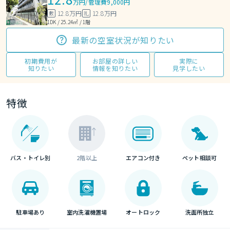
万円
/
管理費9,000円
12.8万円
12.8万円
敷
礼
1DK / 25.24㎡ / 1階
最新の空室状況が知りたい
初期費用が
お部屋の詳しい
実際に
知りたい
情報を知りたい
見学したい
特徴
バス・トイレ別
2階以上
エアコン付き
ペット相談可
駐車場あり
室内洗濯機置場
オートロック
洗面所独立