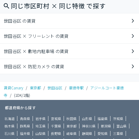
同じ市区町村 × 同じ特徴 で探す
世田谷区 の賃貸
世田谷区 × フリーレント の賃貸
世田谷区 × 敷地内駐車場 の賃貸
世田谷区 × 防犯カメラ の賃貸
賃貸Canary
/
東京都
/
世田谷区
/
豪徳寺駅
/
アジールコート豪徳
寺
/
(1DK/1階)
都道府県から探す
北海道
青森県
岩手県
宮城県
秋田県
山形県
福島県
茨城県
栃木県
群馬県
埼玉県
千葉県
東京都
神奈川県
新潟県
富山県
石川県
福井県
山梨県
長野県
岐阜県
静岡県
愛知県
三重県