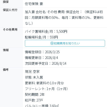
損保
住宅保険: 要
保証人代行
加入要 会社名: その他 費用: 保証会社：（保証料は初
回：月額賃料等の50％、毎月：賃料等の1％、更新料
なし）
その他費用
バイク置場料金/月：5,500円
駐輪場料金/月：550円
初期費用を知りたい
情報
情報登録日：2026/3/25
情報更新日：2026/8/4
次回更新予定日：2026/8/14
備考
現況: 空家

状態: 未入居

更新料: 新賃料の1.0ヶ月分

フリーレント: 1ヶ月（1ヶ月）

契約期間: 2年

総戸数: 27戸

バルコニー面積: 3.60㎡
