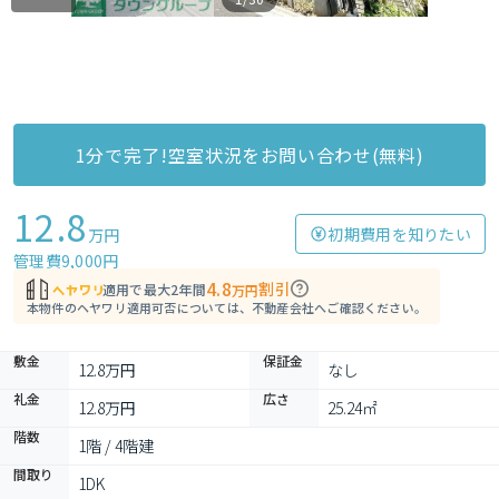
1分で完了!空室状況をお問い合わせ(無料)
12.8
初期費用を知りたい
万円
管理費9,000円
4.8
割引
適用で最大2年間
万円
本物件のヘヤワリ適用可否については、不動産会社へご確認ください。
敷金
保証金
12.8万円
なし
礼金
広さ
12.8万円
25.24㎡
階数
1階 / 4階建
間取り
1DK