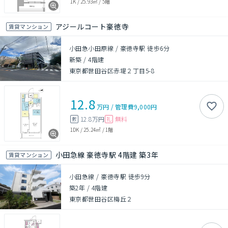
1K
/
25.93㎡
/
5階
アジールコート豪徳寺
賃貸マンション
小田急小田原線 / 豪徳寺駅 徒歩6分
新築
/
4階建
東京都世田谷区赤堤２丁目5-8
12.8
万円
/
管理費
9,000円
12.8万円
無料
敷
礼
1DK
/
25.24㎡
/
1階
小田急線 豪徳寺駅 4階建 築3年
賃貸マンション
小田急線 / 豪徳寺駅 徒歩9分
築2年
/
4階建
東京都世田谷区梅丘２