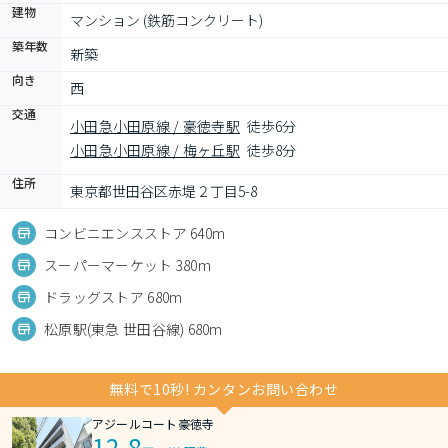
建物
マンション (鉄筋コンクリート)
築年数
新築
向き
西
交通
小田急小田原線 / 豪徳寺駅
徒歩6分
小田急小田原線 / 梅ヶ丘駅
徒歩8分
住所
東京都世田谷区赤堤２丁目5-8
コンビニエンスストア 640m
スーパーマーケット 380m
ドラッグストア 680m
松原駅(東急 世田谷線) 680m
無料で10秒! カンタンお問い合わせ
アジールコート豪徳寺
12.8