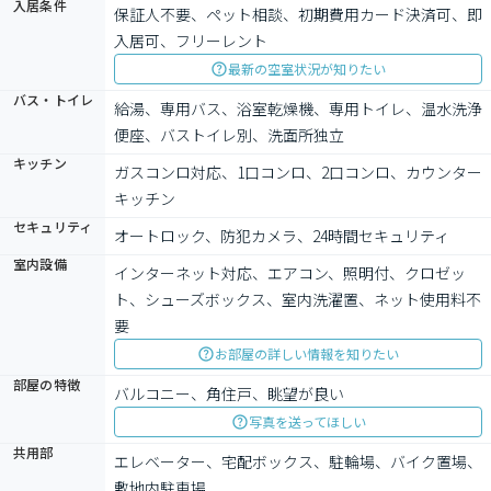
入居条件
保証人不要、ペット相談、初期費用カード決済可、即
入居可、フリーレント
最新の空室状況が知りたい
バス・トイレ
給湯、専用バス、浴室乾燥機、専用トイレ、温水洗浄
便座、バストイレ別、洗面所独立
キッチン
ガスコンロ対応、1口コンロ、2口コンロ、カウンター
キッチン
セキュリティ
オートロック、防犯カメラ、24時間セキュリティ
室内設備
インターネット対応、エアコン、照明付、クロゼッ
ト、シューズボックス、室内洗濯置、ネット使用料不
要
お部屋の詳しい情報を知りたい
部屋の特徴
バルコニー、角住戸、眺望が良い
写真を送ってほしい
共用部
エレベーター、宅配ボックス、駐輪場、バイク置場、
敷地内駐車場