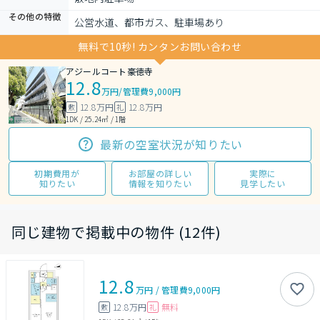
その他の特徴
公営水道、都市ガス、駐車場あり
無料で10秒! カンタンお問い合わせ
アジールコート豪徳寺
12.8
万円
/
管理費9,000円
12.8万円
12.8万円
敷
礼
1DK / 25.24㎡ / 1階
最新の空室状況が知りたい
初期費用が
お部屋の詳しい
実際に
知りたい
情報を知りたい
見学したい
同じ建物で掲載中の物件 (12件)
12.8
万円
/
管理費
9,000円
12.8万円
無料
敷
礼