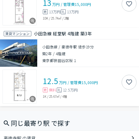
13
万円
/
管理費
15,000円
13万円
13万円
敷
礼
1DK
/
25.74㎡
/
2階
小田急線 経堂駅 4階建 築3年
賃貸マンション
小田急線 / 豪徳寺駅 徒歩19分
築2年
/
4階建
東京都世田谷区桜１
12.5
万円
/
管理費
15,000円
無料
12.5万円
敷
礼
1K
/
25.67㎡
/
4階
同じ最寄り駅 で探す
豪徳寺駅 の賃貸