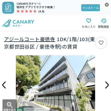
CANARY(カナリー)
物件をアプリでサクサク検索！
インストール
(4.8)
お気に入り
閲覧履歴
アジールコート豪徳寺
1DK/1階/103(東
京都世田谷区 / 豪徳寺駅)の賃貸
画像を拡大
1/30