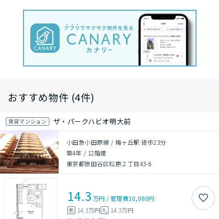
おすすめ物件 (4件)
ザ・パークハビオ明大前
賃貸マンション
小田急小田原線 / 梅ヶ丘駅 徒歩23分
築4年
/
12階建
東京都世田谷区松原２丁目43-6
14.3
万円
/
管理費
10,000円
14.3万円
14.3万円
敷
礼