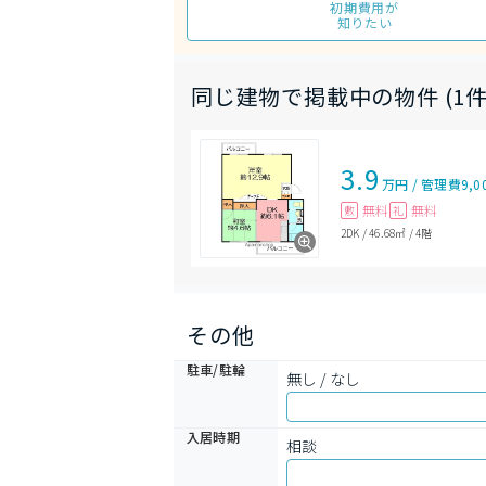
初期費用が
知りたい
同じ建物で掲載中の物件 (1件
3.9
万円
/
管理費
9,0
無料
無料
敷
礼
2DK
/
46.68㎡
/
4階
その他
駐車/駐輪
無し / なし
入居時期
相談