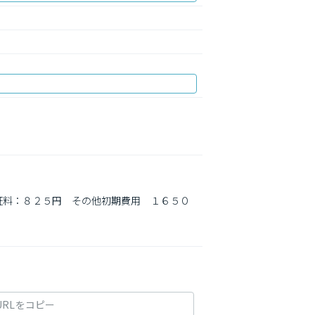
証料：８２５円　その他初期費用　１６５０
URLをコピー