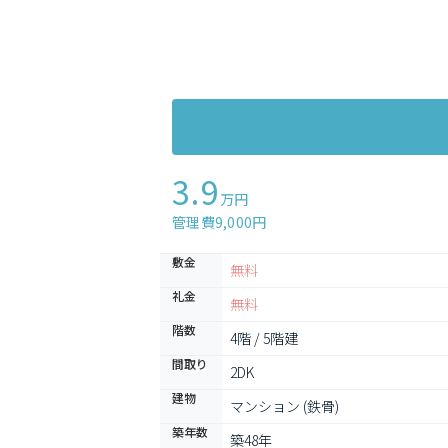
3.9
万円
管理費9,000円
敷金
無料
礼金
無料
階数
4階 / 5階建
間取り
2DK
建物
マンション (鉄骨)
築年数
築48年