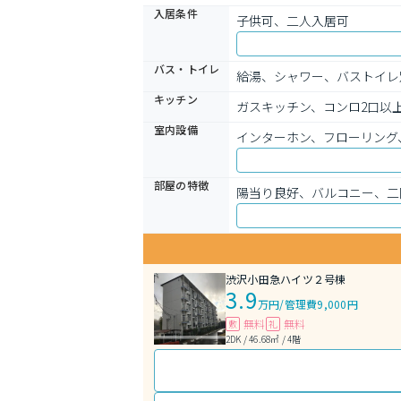
入居条件
子供可、二人入居可
バス・トイレ
給湯、シャワー、バストイレ
キッチン
ガスキッチン、コンロ2口以
室内設備
インターホン、フローリング
部屋の特徴
陽当り良好、バルコニー、二
渋沢小田急ハイツ２号棟
3.9
万円
/
管理費9,000円
無料
無料
敷
礼
2DK / 46.68㎡ / 4階