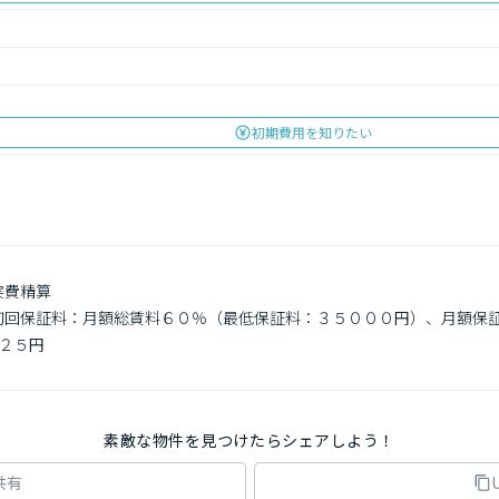
初期費用を知りたい
費精算

　初回保証料：月額総賃料６０％（最低保証料：３５０００円）、月額保
２５円

素敵な物件を見つけたらシェアしよう！
共有