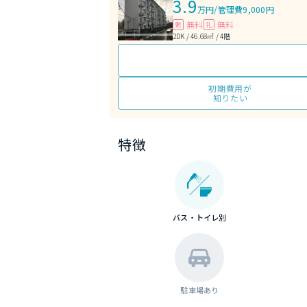
3.9
万円
/
管理費9,000円
無料
無料
敷
礼
2DK / 46.68㎡ / 4階
初期費用が
知りたい
特徴
バス・トイレ別
駐車場あり