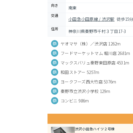
向き
南東
交通
小田急小田原線 / 渋沢駅
徒歩15
住所
神奈川県秦野市千村３丁目17-3
ヤオマサ（株）／渋沢店 1262m
フードマーケットマム 堀川店 2681m
マックスバリュ秦野東田原店 4531m
和田ストアー 5257m
ヨークフーズ西大竹店 5376m
秦野市立渋沢小学校 129m
コンビニ 986m
渋沢小田急ハイツ２号棟