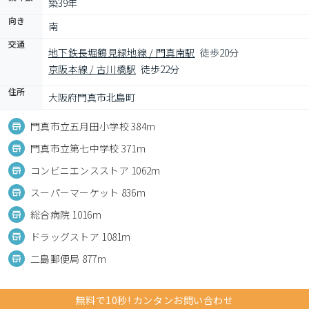
築39年
向き
南
交通
地下鉄長堀鶴見緑地線 / 門真南駅
徒歩20分
京阪本線 / 古川橋駅
徒歩22分
住所
大阪府門真市北島町
門真市立五月田小学校 384m
門真市立第七中学校 371m
コンビニエンスストア 1062m
スーパーマーケット 836m
総合病院 1016m
ドラッグストア 1081m
二島郵便局 877m
無料で10秒! カンタンお問い合わせ