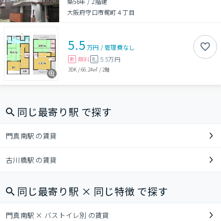
築56年
/
2階建
大阪府守口市梶町４丁目
5.5
万円
/
管理費
なし
無料
5.5万円
敷
礼
3DK
/
66.24㎡
/
2階
同じ最寄り駅 で探す
門真南駅 の賃貸
古川橋駅 の賃貸
同じ最寄り駅 × 同じ特徴 で探す
門真南駅 × バストイレ別 の賃貸