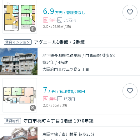
6.9
万円
/
管理費
なし
無料
6.9万円
敷
礼
2LDK
/
58.98㎡
/
2階
アヴニール1番館・2番館
賃貸マンション
地下鉄長堀鶴見緑地線 / 門真南駅 徒歩5分
築34年
/
4階建
大阪府門真市三ツ島２丁目
7
万円
/
管理費
8,000円
無料
15万円
敷
礼
2LDK
/
60㎡
/
3階
守口市梶町４丁目 2階建 1970年築
賃貸物件
京阪本線 / 古川橋駅 徒歩23分