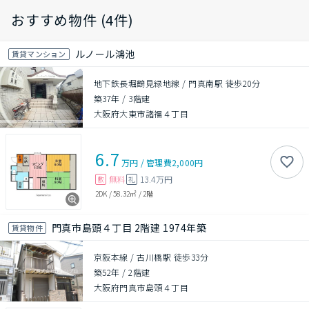
おすすめ物件 (4件)
ルノール鴻池
賃貸マンション
地下鉄長堀鶴見緑地線 / 門真南駅 徒歩20分
築37年
/
3階建
大阪府大東市諸福４丁目
6.7
万円
/
管理費
2,000円
無料
13.4万円
敷
礼
2DK
/
58.32㎡
/
2階
門真市島頭４丁目 2階建 1974年築
賃貸物件
京阪本線 / 古川橋駅 徒歩33分
築52年
/
2階建
大阪府門真市島頭４丁目