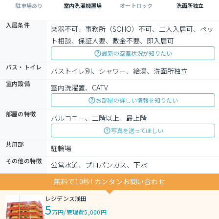
駐車場あり
室内洗濯機置場
オートロック
洗面所独立
入居条件
楽器不可、事務所（SOHO）不可、二人入居可、ペッ
ト相談、保証人要、敷金不要、即入居可
最新の空室状況が知りたい
バス・トイレ
バストイレ別、シャワー、給湯、洗面所独立
室内設備
室内洗濯置、CATV
お部屋の詳しい情報を知りたい
部屋の特徴
バルコニー、二階以上、最上階
写真を送ってほしい
共用部
駐輪場
その他の特徴
公営水道、プロパンガス、下水
無料で10秒! カンタンお問い合わせ
レジデンス浅田
5
万円
/
管理費5,000円