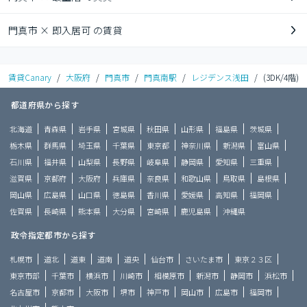
門真市 × 即入居可 の賃貸
賃貸Canary
/
大阪府
/
門真市
/
門真南駅
/
レジデンス浅田
/
(3DK/4階)
都道府県から探す
北海道
青森県
岩手県
宮城県
秋田県
山形県
福島県
茨城県
栃木県
群馬県
埼玉県
千葉県
東京都
神奈川県
新潟県
富山県
石川県
福井県
山梨県
長野県
岐阜県
静岡県
愛知県
三重県
滋賀県
京都府
大阪府
兵庫県
奈良県
和歌山県
鳥取県
島根県
岡山県
広島県
山口県
徳島県
香川県
愛媛県
高知県
福岡県
佐賀県
長崎県
熊本県
大分県
宮崎県
鹿児島県
沖縄県
政令指定都市から探す
札幌市
道北
道東
道南
道央
仙台市
さいたま市
東京２３区
東京市部
千葉市
横浜市
川崎市
相模原市
新潟市
静岡市
浜松市
名古屋市
京都市
大阪市
堺市
神戸市
岡山市
広島市
福岡市