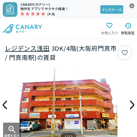
CANARY(カナリー)
物件をアプリでサクサク検索！
インストール
(4.8)
お気に入り
閲覧履歴
レジデンス浅田
3DK/4階(大阪府門真市
/ 門真南駅)の賃貸
画像を拡大
1/12