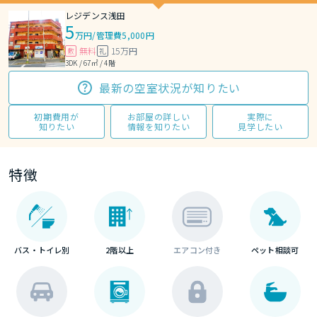
レジデンス浅田
5
万円
/
管理費5,000円
無料
15万円
敷
礼
3DK / 67㎡ / 4階
最新の空室状況が知りたい
初期費用が
お部屋の詳しい
実際に
知りたい
情報を知りたい
見学したい
特徴
バス・トイレ別
2階以上
エアコン付き
ペット相談可