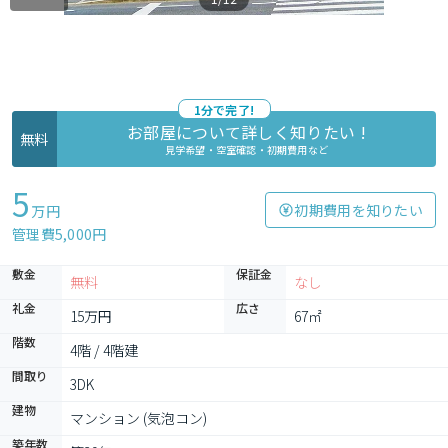
1分で完了!
お部屋について詳しく知りたい !
無料
見学希望・空室確認・初期費用など
5
初期費用を知りたい
万円
管理費5,000円
敷金
保証金
無料
なし
礼金
広さ
15万円
67㎡
階数
4階 / 4階建
間取り
3DK
建物
マンション (気泡コン)
築年数