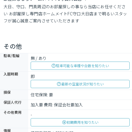
大日、守口、門真周辺のお部屋探しの事なら当店にお任せくださ
い お部屋探し専門店ホームメイトFC守口大日店まで明るいスタッ
フが誠心誠意ご案内させていただきます
その他
駐車/駐輪
無 / あり
駐車可能な車種や台数を知りたい
入居時期
即
最新の空室状況が知りたい
損保
住宅保険: 要
保証人代行
加入要 費用: 保証会社要加入
その他費用
-
初期費用を知りたい
情報