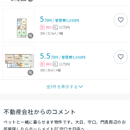
5
万円
/
管理費
5,000円
無料
15万円
敷
礼
3DK
/
52.8㎡
/
4階
5.5
万円
/
管理費
5,000円
無料
10万円
敷
礼
3DK
/
50㎡
/
4階
全
5
件を表示する
不動産会社からのコメント
ペットと一緒に暮らせます物件です。大日、守口、門真周辺のお
部屋探しならホームメイトFC守口大日店へ