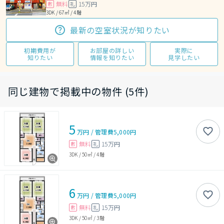
無料
15万円
敷
礼
3DK / 67㎡ / 4階
最新の空室状況が知りたい
初期費用が
お部屋の詳しい
実際に
知りたい
情報を知りたい
見学したい
同じ建物で掲載中の物件 (5件)
5
万円
/
管理費
5,000円
無料
15万円
敷
礼
3DK
/
50㎡
/
4階
6
万円
/
管理費
5,000円
無料
15万円
敷
礼
3DK
/
50㎡
/
3階