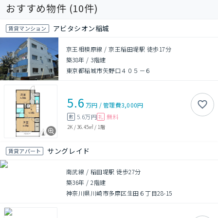
おすすめ物件 (
10
件)
アビタシオン稲城
賃貸マンション
京王相模原線 / 京王稲田堤駅 徒歩17分
築38年
/
3階建
東京都稲城市矢野口４０５－６
5.6
万円
/
管理費
3,000円
5.6万円
無料
敷
礼
2K
/
36.45㎡
/
1階
サングレイド
賃貸アパート
南武線 / 稲田堤駅 徒歩27分
築36年
/
2階建
神奈川県川崎市多摩区生田６丁目28-15