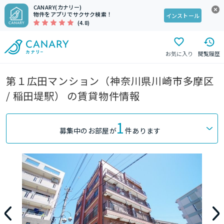
CANARY(カナリー)
物件をアプリでサクサク検索！
インストール
(4.8)
お気に入り
閲覧履歴
第１広田マンション（神奈川県川崎市多摩区
/ 稲田堤駅） の賃貸物件情報
1
募集中のお部屋が
件あります