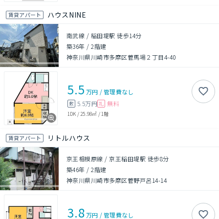
ハウスNINE
賃貸アパート
南武線 / 稲田堤駅 徒歩14分
築36年
/
2階建
神奈川県川崎市多摩区菅馬場２丁目4-40
5.5
万円
/
管理費
なし
5.5万円
無料
敷
礼
1DK
/
25.98㎡
/
1階
リトルハウス
賃貸アパート
京王相模原線 / 京王稲田堤駅 徒歩8分
築46年
/
2階建
神奈川県川崎市多摩区菅野戸呂14-14
3.8
万円
/
管理費
なし