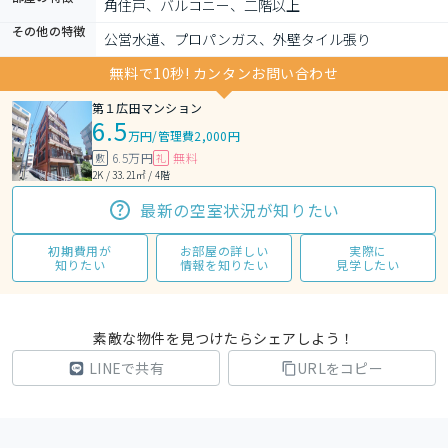
角住戸、バルコニー、二階以上
その他の特徴
公営水道、プロパンガス、外壁タイル張り
無料で10秒! カンタンお問い合わせ
第１広田マンション
6.5
万円
/
管理費2,000円
6.5万円
無料
敷
礼
2K / 33.21㎡ / 4階
最新の空室状況が知りたい
初期費用が
お部屋の詳しい
実際に
知りたい
情報を知りたい
見学したい
素敵な物件を見つけたらシェアしよう！
LINEで共有
URLをコピー