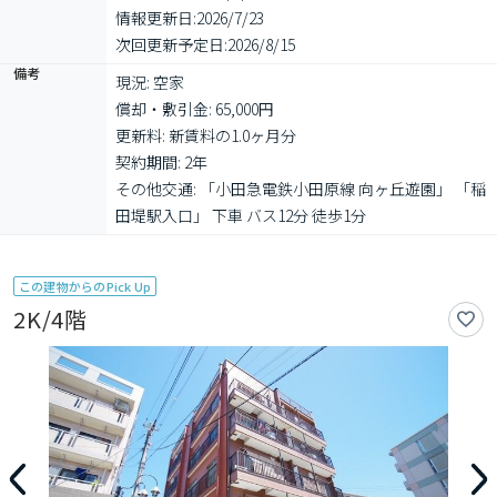
情報更新日:
2026/7/23
次回更新予定日:
2026/8/15
備考
現況: 空家

償却・敷引金: 65,000円

更新料: 新賃料の1.0ヶ月分

契約期間: 2年

その他交通: 「小田急電鉄小田原線 向ヶ丘遊園」 「稲
田堤駅入口」 下車 バス12分 徒歩1分
この建物からのPick Up
2K/4階