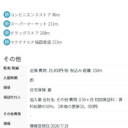
コンビニエンスストア 86m
スーパーマーケット 211m
ドラッグストア 208m
マクドナルド稲田堤店 213m
その他
駐車/駐輪
近隣 費用: 19,800円 税: 税込み 距離: 150m
入居時期
即
損保
住宅保険: 要
保証代行人
加入要 会社名: その他 費用: 0.50ヶ月 初回保証料：賃
料総額の50％、1年毎の更新10，000円
その他費用
-
情報
情報登録日:
2026/7/18