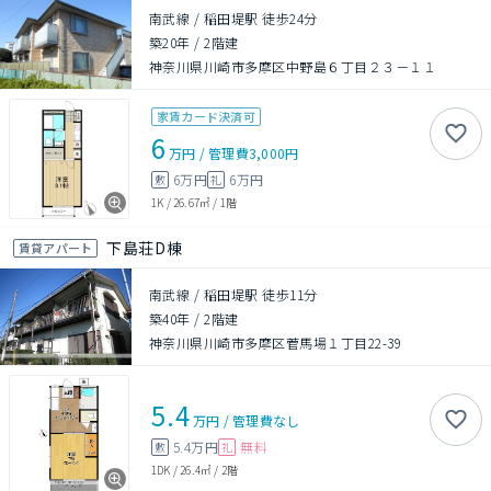
南武線 / 稲田堤駅 徒歩24分
築20年
/
2階建
神奈川県川崎市多摩区中野島６丁目２３－１１
家賃カード決済可
6
万円
/
管理費
3,000円
6万円
6万円
敷
礼
1K
/
26.67㎡
/
1階
下島荘D棟
賃貸アパート
南武線 / 稲田堤駅 徒歩11分
築40年
/
2階建
神奈川県川崎市多摩区菅馬場１丁目22-39
5.4
万円
/
管理費
なし
5.4万円
無料
敷
礼
1DK
/
26.4㎡
/
2階