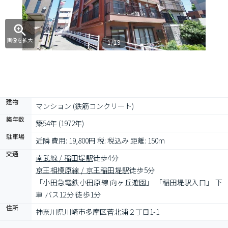
画像を拡大
1/19
建物
マンション (鉄筋コンクリート)
築年数
築54年 (1972年)
駐車場
近隣 費用: 19,800円 税: 税込み 距離: 150m
交通
南武線 / 稲田堤駅
徒歩4分
京王相模原線 / 京王稲田堤駅
徒歩5分
「小田急電鉄小田原線 向ヶ丘遊園」 「稲田堤駅入口」 下
車 バス12分 徒歩1分
住所
神奈川県川崎市多摩区菅北浦２丁目1-1