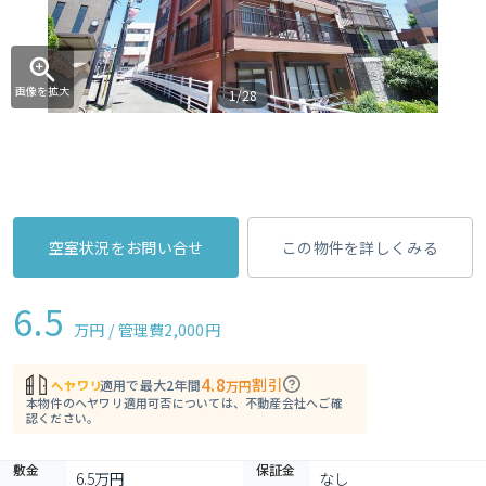
画像を拡大
1/28
空室状況をお問い合せ
この物件を詳しくみる
6.5
万円 / 管理費
2,000円
4.8
割引
適用で最大2年間
万円
本物件のヘヤワリ適用可否については、不動産会社へご確
認ください。
敷金
保証金
6.5万円
なし