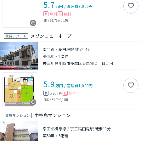
5.7
万円
/
管理費
3,000円
無料
無料
敷
礼
2K
/
34.78㎡
/
1階
メゾンニューホープ
賃貸アパート
南武線 / 稲田堤駅 徒歩14分
築38年
/
2階建
神奈川県川崎市多摩区菅馬場２丁目14-4
5.9
万円
/
管理費
1,000円
5.9万円
無料
敷
礼
2DK
/
34.7㎡
/
1階
中野島マンション
賃貸マンション
京王相模原線 / 京王稲田堤駅 徒歩19分
築50年
/
3階建