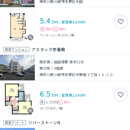
神奈川県川崎市多摩区布田
5.4
万円
/
管理費
4,000円
無料
無料
敷
礼
ワンルーム
/
28.52㎡
/
2階
アスタック壱番館
賃貸マンション
南武線 / 稲田堤駅 徒歩22分
築35年
/
4階建
神奈川県川崎市多摩区中野島３丁目１４-１０
6.5
万円
/
管理費
2,000円
6.5万円
無料
敷
礼
2K
/
27.66㎡
/
3階
リバーストーンN
賃貸アパート