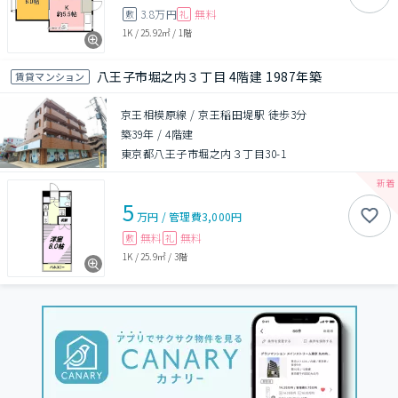
3.8万円
無料
敷
礼
1K
/
25.92㎡
/
1階
八王子市堀之内３丁目 4階建 1987年築
賃貸マンション
京王相模原線 / 京王稲田堤駅 徒歩3分
築39年
/
4階建
東京都八王子市堀之内３丁目30-1
5
万円
/
管理費
3,000円
無料
無料
敷
礼
1K
/
25.9㎡
/
3階