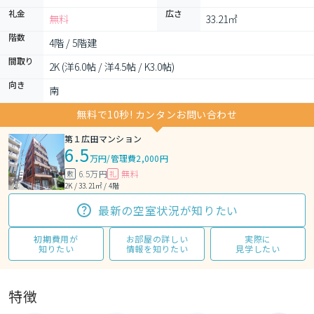
礼金
広さ
無料
33.21㎡
階数
4階 / 5階建
間取り
2K (洋6.0帖 / 洋4.5帖 / K3.0帖)
向き
南
無料で10秒! カンタンお問い合わせ
第１広田マンション
6.5
万円
/
管理費2,000円
6.5万円
無料
敷
礼
2K / 33.21㎡ / 4階
最新の空室状況が知りたい
初期費用が
お部屋の詳しい
実際に
知りたい
情報を知りたい
見学したい
特徴