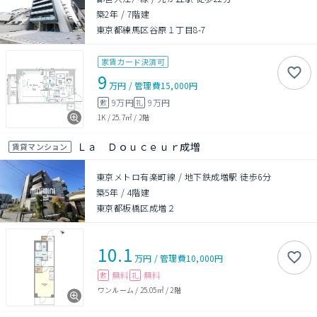
築2年
/
7階建
東京都練馬区谷原１丁目8-7
家賃カード決済可
9
万円
/
管理費
15,000円
9万円
9万円
敷
礼
1K
/
25.7㎡
/
2階
Ｌａ Ｄｏｕｃｅｕｒ成増
賃貸マンション
東京メトロ有楽町線 / 地下鉄成増駅 徒歩6分
築5年
/
4階建
東京都板橋区成増２
10.1
万円
/
管理費
10,000円
無料
無料
敷
礼
ワンルーム
/
25.05㎡
/
2階