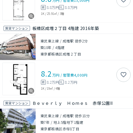
万円
/
管理費
15,000円
8.8万円
8.8万円
敷
礼
1K
/
25.91㎡
/
3階
板橋区成増２丁目 4階建 2016年築
賃貸マンション
東武東上線 / 成増駅 徒歩2分
築10年
/
4階建
東京都板橋区成増２丁目
8.2
万円
/
管理費
4,000円
8.2万円
8.2万円
敷
礼
1K
/
19㎡
/
4階
Ｂｅｖｅｒｌｙ Ｈｏｍｅｓ 赤塚公園II
賃貸マンション
東武東上線 / 成増駅 徒歩18分
築7年
/
地上5階地下1階建
東京都板橋区赤塚8丁目