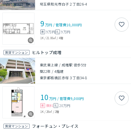
埼玉県和光市白子２丁目26-4
9
万円
/
管理費
10,000円
9万円
9万円
敷
礼
1K
/
21.06㎡
/
4階
ヒルトップ成増
賃貸マンション
東武東上線 / 成増駅 徒歩5分
築22年
/
4階建
東京都板橋区赤塚３丁目34-8
10
万円
/
管理費
9,000円
無料
20万円
敷
礼
1K
/
28㎡
/
2階
フォーチュン・プレイス
賃貸マンション