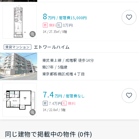
8
万円
/
管理費
15,000円
無料
8万円
敷
礼
1K
/
27.35㎡
/
8階
エトワールハイム
賃貸マンション
東武東上線 / 成増駅 徒歩14分
築27年
/
5階建
東京都板橋区成増４丁目
7.4
万円
/
管理費
なし
7.4万円
無料
敷
礼
1K
/
22.8㎡
/
5階
同じ建物で掲載中の物件 (0件)