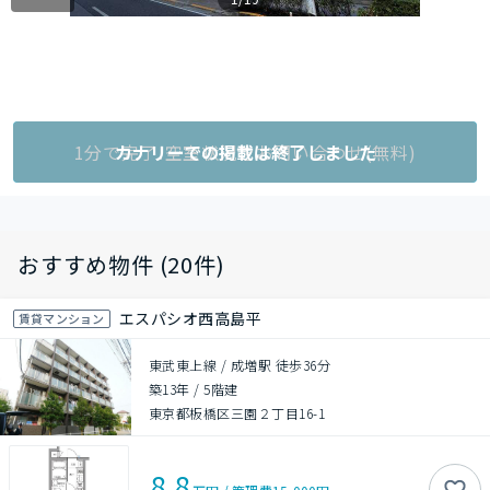
1分で完了!空室状況をお問い合わせ(無料)
カナリーでの掲載は終了しました
おすすめ物件 (20件)
エスパシオ西高島平
賃貸マンション
東武東上線 / 成増駅 徒歩36分
築13年
/
5階建
東京都板橋区三園２丁目16-1
8.8