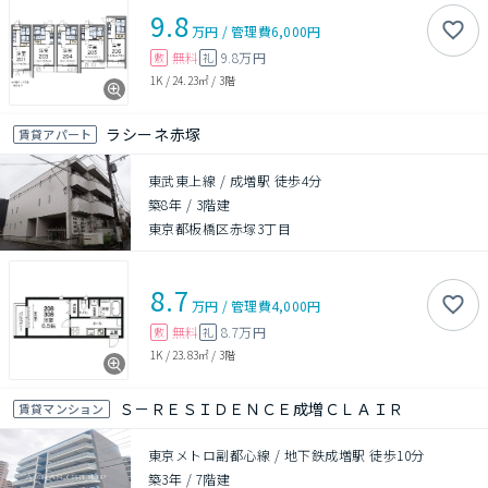
9.8
万円
/
管理費
6,000円
無料
9.8万円
敷
礼
1K
/
24.23㎡
/
3階
ラシーネ赤塚
賃貸アパート
東武東上線 / 成増駅 徒歩4分
築8年
/
3階建
東京都板橋区赤塚3丁目
8.7
万円
/
管理費
4,000円
無料
8.7万円
敷
礼
1K
/
23.83㎡
/
3階
Ｓ－ＲＥＳＩＤＥＮＣＥ成増ＣＬＡＩＲ
賃貸マンション
東京メトロ副都心線 / 地下鉄成増駅 徒歩10分
築3年
/
7階建