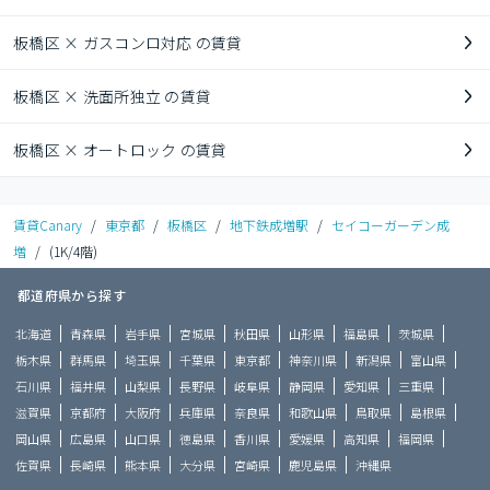
板橋区 × ガスコンロ対応 の賃貸
板橋区 × 洗面所独立 の賃貸
板橋区 × オートロック の賃貸
賃貸Canary
/
東京都
/
板橋区
/
地下鉄成増駅
/
セイコーガーデン成
増
/
(1K/4階)
都道府県から探す
北海道
青森県
岩手県
宮城県
秋田県
山形県
福島県
茨城県
栃木県
群馬県
埼玉県
千葉県
東京都
神奈川県
新潟県
富山県
石川県
福井県
山梨県
長野県
岐阜県
静岡県
愛知県
三重県
滋賀県
京都府
大阪府
兵庫県
奈良県
和歌山県
鳥取県
島根県
岡山県
広島県
山口県
徳島県
香川県
愛媛県
高知県
福岡県
佐賀県
長崎県
熊本県
大分県
宮崎県
鹿児島県
沖縄県