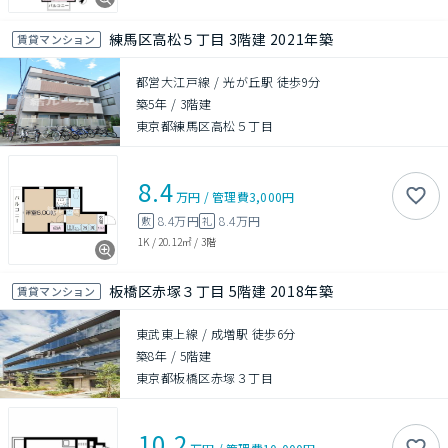
練馬区高松５丁目 3階建 2021年築
賃貸マンション
都営大江戸線 / 光が丘駅 徒歩9分
築5年
/
3階建
東京都練馬区高松５丁目
8.4
万円
/
管理費
3,000円
8.4万円
8.4万円
敷
礼
1K
/
20.12㎡
/
3階
板橋区赤塚３丁目 5階建 2018年築
賃貸マンション
東武東上線 / 成増駅 徒歩6分
築8年
/
5階建
東京都板橋区赤塚３丁目
10.2