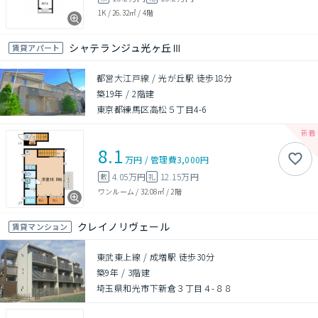
1K
/
26.32㎡
/
4階
シャテランジュ光ヶ丘Ⅲ
賃貸アパート
都営大江戸線 / 光が丘駅 徒歩18分
築19年
/
2階建
東京都練馬区高松５丁目4-6
8.1
万円
/
管理費
3,000円
4.05万円
12.15万円
敷
礼
ワンルーム
/
32.08㎡
/
2階
クレイノリヴェール
賃貸マンション
東武東上線 / 成増駅 徒歩30分
築9年
/
3階建
埼玉県和光市下新倉３丁目４-８８