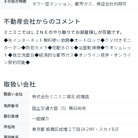
その他の特徴
タワー型マンション、都市ガス、保証会社利用可
不動産会社からのコメント
ミニミニではＬＩＮＥのやり取りでお部屋探しが可能です。
◆光インターネット無料使い放題◆オートロック◆ＴＶ付きモニ
ターホン◆防犯カメラ◆宅配ＢＯＸ◆浴室乾燥機◆ウオシュレッ
ト◆独立洗面台◆経済的な都市ガス◆オンライン見学・オンライ
ン契約可能◆
取扱い会社
取扱い会社
株式会社ミニミニ城北 成増店
免許番号
国土交通大臣（5）第6346号
取引態様
一般媒介
所在地
東京都 板橋区成増２丁目14-2 MY・スカイB1F
電話番号