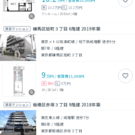
万円
/
管理費
10,000円
10.2万円
10.2万円
敷
礼
ワンルーム
/
25.93㎡
/
4階
練馬区旭町３丁目 6階建 2019年築
賃貸マンション
東京メトロ有楽町線 / 地下鉄成増駅 徒歩9分
築7年
/
6階建
東京都練馬区旭町３丁目
9
万円
/
管理費
15,000円
無料
9万円
敷
礼
1K
/
28.2㎡
/
3階
板橋区赤塚３丁目 9階建 2018年築
賃貸マンション
東武東上線 / 成増駅 徒歩7分
築8年
/
9階建
東京都板橋区赤塚３丁目