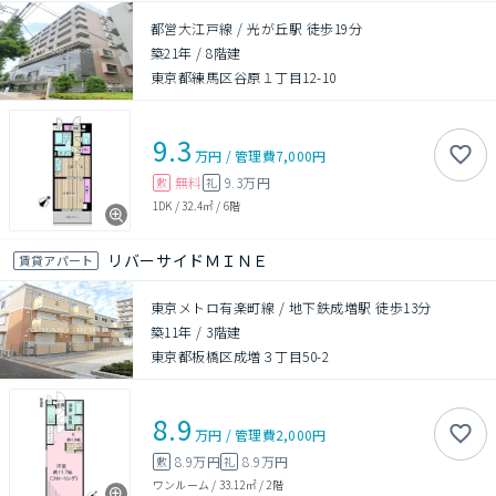
都営大江戸線 / 光が丘駅 徒歩19分
築21年
/
8階建
東京都練馬区谷原１丁目12-10
9.3
万円
/
管理費
7,000円
無料
9.3万円
敷
礼
1DK
/
32.4㎡
/
6階
リバーサイドＭＩＮＥ
賃貸アパート
東京メトロ有楽町線 / 地下鉄成増駅 徒歩13分
築11年
/
3階建
東京都板橋区成増３丁目50-2
8.9
万円
/
管理費
2,000円
8.9万円
8.9万円
敷
礼
ワンルーム
/
33.12㎡
/
2階