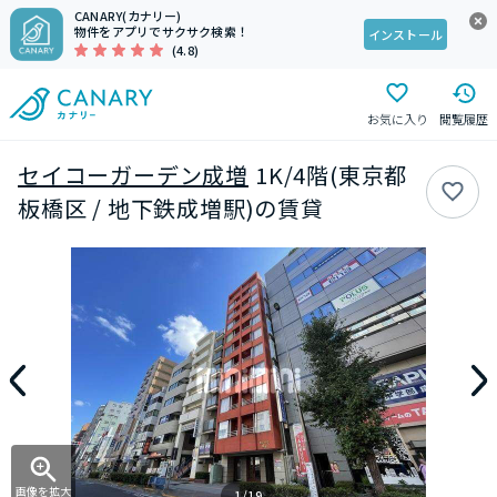
CANARY(カナリー)
物件をアプリでサクサク検索！
インストール
(4.8)
お気に入り
閲覧履歴
セイコーガーデン成増
1K/4階(東京都
板橋区 / 地下鉄成増駅)の賃貸
画像を拡大
1/19