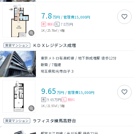
7.8
万円
/
管理費
15,000円
無料
7.8万円
敷
礼
1K
/
25.78㎡
/
4階
ＫＤＸレジデンス成増
賃貸マンション
東京メトロ有楽町線 / 地下鉄成増駅 徒歩12分
新築
/
7階建
埼玉県和光市白子３
9.65
万円
/
管理費
15,000円
9.65万円
無料
敷
礼
1K
/
21.97㎡
/
5階
ラフィスタ練馬高野台
賃貸マンション
都営大江戸線 / 光が丘駅 徒歩22分