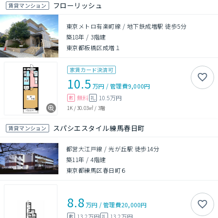
フローリッシュ
賃貸マンション
東京メトロ有楽町線 / 地下鉄成増駅 徒歩5分
築18年
/
3階建
東京都板橋区成増１
家賃カード決済可
10.5
万円
/
管理費
9,000円
無料
10.5万円
敷
礼
1K
/
30.03㎡
/
3階
スパシエスタイル練馬春日町
賃貸マンション
都営大江戸線 / 光が丘駅 徒歩14分
築11年
/
4階建
東京都練馬区春日町６
8.8
万円
/
管理費
20,000円
13.2万円
13.2万円
敷
礼