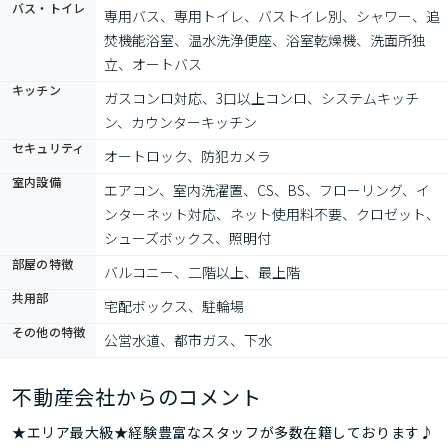
バス・トイレ
専用バス、専用トイレ、バストイレ別、シャワー、追
焚機能浴室、温水洗浄便座、浴室乾燥機、洗面所独
立、オートバス
キッチン
ガスコンロ対応、3口以上コンロ、システムキッチ
ン、カウンターキッチン
セキュリティ
オートロック、防犯カメラ
室内設備
エアコン、室内洗濯置、CS、BS、フローリング、イ
ンターネット対応、ネット使用料不要、クロゼット、
シューズボックス、照明付
部屋の特徴
バルコニー、二階以上、最上階
共用部
宅配ボックス、駐輪場
その他の特徴
公営水道、都市ガス、下水
不動産会社からのコメント
★エリア最大級★経験豊富なスタッフが多数在籍しております♪