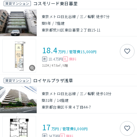
コスモリード東日暮里
賃貸マンション
東京メトロ日比谷線 / 三ノ輪駅 徒歩7分
築9年
/
7階建
東京都荒川区東日暮里２丁目15-11
18.4
万円
/
管理費
15,000円
18.4万円
無料
敷
礼
1LDK
/
47.6㎡
/
6階
ロイヤルプラザ浅草
賃貸マンション
東京メトロ日比谷線 / 三ノ輪駅 徒歩10分
築31年
/
14階建
東京都台東区千束４丁目44-7
17
万円
/
管理費
8,000円
34万円
無料
敷
礼