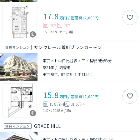
17.8
万円
/
管理費
12,000円
無料
無料
敷
礼
1SLDK
/
50.95㎡
/
3階
サンクレール荒川ブランガーデン
賃貸マンション
東京メトロ日比谷線 / 三ノ輪駅 徒歩8分
築21年
/
18階建
東京都荒川区荒川１丁目35-1
15.8
万円
/
管理費
12,000円
15.8万円
31.6万円
敷
礼
1LDK
/
50.63㎡
/
3階
GRACE HILL
賃貸マンション
東京メトロ日比谷線 / 三ノ輪駅 徒歩11分