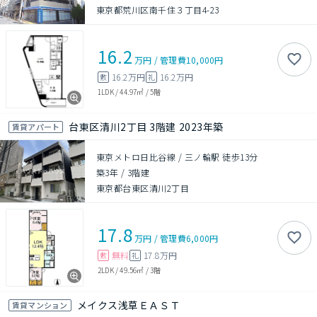
東京都荒川区南千住３丁目4-23
16.2
万円
/
管理費
10,000円
16.2万円
16.2万円
敷
礼
1LDK
/
44.97㎡
/
5階
台東区清川2丁目 3階建 2023年築
賃貸アパート
東京メトロ日比谷線 / 三ノ輪駅 徒歩13分
築3年
/
3階建
東京都台東区清川2丁目
17.8
万円
/
管理費
6,000円
無料
17.8万円
敷
礼
2LDK
/
49.56㎡
/
3階
メイクス浅草ＥＡＳＴ
賃貸マンション