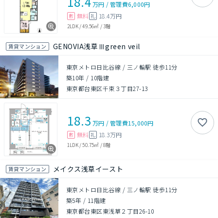
18.4
万円
/
管理費
6,000円
無料
18.4万円
敷
礼
2LDK
/
49.56㎡
/
3階
GENOVIA浅草Ⅲgreen veil
賃貸マンション
東京メトロ日比谷線 / 三ノ輪駅 徒歩11分
築10年
/
10階建
東京都台東区千束３丁目27-13
18.3
万円
/
管理費
15,000円
無料
18.3万円
敷
礼
1LDK
/
50.75㎡
/
8階
メイクス浅草イースト
賃貸マンション
東京メトロ日比谷線 / 三ノ輪駅 徒歩11分
築5年
/
11階建
東京都台東区東浅草２丁目26-10