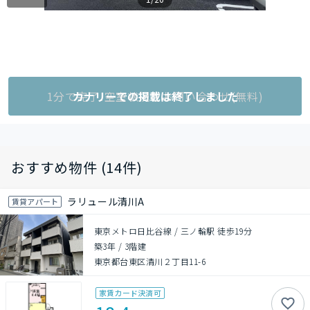
1分で完了!空室状況をお問い合わせ(無料)
カナリーでの掲載は終了しました
おすすめ物件 (14件)
ラリュール清川A
賃貸アパート
東京メトロ日比谷線 / 三ノ輪駅 徒歩19分
築3年
/
3階建
東京都台東区清川２丁目11-6
家賃カード決済可