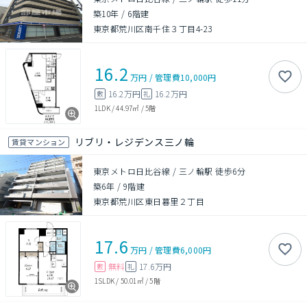
築10年
/
6階建
東京都荒川区南千住３丁目4-23
16.2
万円
/
管理費
10,000円
16.2万円
16.2万円
敷
礼
1LDK
/
44.97㎡
/
5階
リブリ・レジデンス三ノ輪
賃貸マンション
東京メトロ日比谷線 / 三ノ輪駅 徒歩6分
築6年
/
9階建
東京都荒川区東日暮里２丁目
17.6
万円
/
管理費
6,000円
無料
17.6万円
敷
礼
1SLDK
/
50.01㎡
/
5階