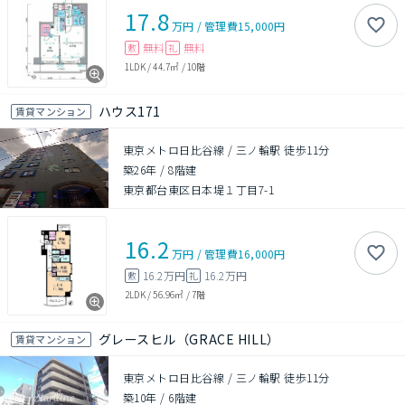
17.8
万円
/
管理費
15,000円
無料
無料
敷
礼
1LDK
/
44.7㎡
/
10階
ハウス171
賃貸マンション
東京メトロ日比谷線 / 三ノ輪駅 徒歩11分
築26年
/
8階建
東京都台東区日本堤１丁目7-1
16.2
万円
/
管理費
16,000円
16.2万円
16.2万円
敷
礼
2LDK
/
56.96㎡
/
7階
グレースヒル（GRACE HILL）
賃貸マンション
東京メトロ日比谷線 / 三ノ輪駅 徒歩11分
築10年
/
6階建