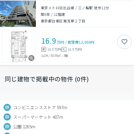
東京メトロ日比谷線 / 三ノ輪駅 徒歩11分
築5年
/
11階建
東京都台東区東浅草２丁目
16.9
万円
/
管理費
12,000円
16.9万円
16.9万円
敷
礼
1LDK
/
50.95㎡
/
3階
同じ建物で掲載中の物件 (0件)
コンビニエンスストア 597m
スーパーマーケット 407m
公園 1265m