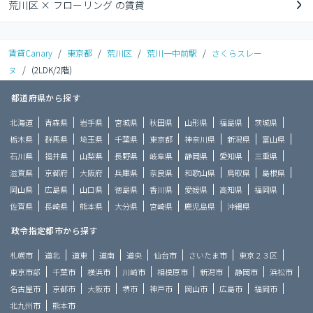
荒川区 × フローリング の賃貸
賃貸Canary
/
東京都
/
荒川区
/
荒川一中前駅
/
さくらスレー
ヌ
/
(2LDK/2階)
都道府県から探す
北海道
青森県
岩手県
宮城県
秋田県
山形県
福島県
茨城県
栃木県
群馬県
埼玉県
千葉県
東京都
神奈川県
新潟県
富山県
石川県
福井県
山梨県
長野県
岐阜県
静岡県
愛知県
三重県
滋賀県
京都府
大阪府
兵庫県
奈良県
和歌山県
鳥取県
島根県
岡山県
広島県
山口県
徳島県
香川県
愛媛県
高知県
福岡県
佐賀県
長崎県
熊本県
大分県
宮崎県
鹿児島県
沖縄県
政令指定都市から探す
札幌市
道北
道東
道南
道央
仙台市
さいたま市
東京２３区
東京市部
千葉市
横浜市
川崎市
相模原市
新潟市
静岡市
浜松市
名古屋市
京都市
大阪市
堺市
神戸市
岡山市
広島市
福岡市
北九州市
熊本市