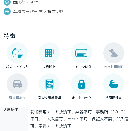
商店街 2197m
業務スーパー 三ノ輪店 292m
特徴
バス・トイレ別
2階以上
エアコン付き
ペット相談可
駐車場あり
室内洗濯機置場
オートロック
洗面所独立
入居条件
初期費用カード決済可、楽器不可、事務所（SOHO）
不可、二人入居可、ペット不可、保証人不要、即入居
可、家賃カード決済可