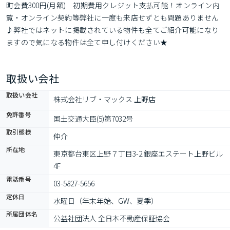
町会費300円(月額)　初期費用クレジット支払可能！オンライン内
覧・オンライン契約等弊社に一度も来店せずとも問題ありません
♪弊社ではネットに掲載されている物件も全てご紹介可能になり
ますので気になる物件は全て申し付けください★
取扱い会社
取扱い会社
株式会社リブ・マックス 上野店
免許番号
国土交通大臣(5)第7032号
取引態様
仲介
所在地
東京都台東区上野７丁目3-2 銀座エステート上野ビル 
4F
電話番号
03-5827-5656
定休日
水曜日（年末年始、GW、夏季）
所属団体名
公益社団法人 全日本不動産保証協会