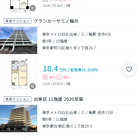
2LDK
/
55.16㎡
/
4階
グランカーサ三ノ輪IV
賃貸マンション
東京メトロ日比谷線 / 三ノ輪駅 徒歩8分
築3年
/
15階建
東京都荒川区南千住２丁目26-7
18.4
万円
/
管理費
10,000円
無料
無料
敷
礼
1LDK
/
45.87㎡
/
3階
台東区 11階建 2020年築
賃貸マンション
東京メトロ日比谷線 / 三ノ輪駅 徒歩15分
築6年
/
11階建
東京都台東区清川１丁目19-5