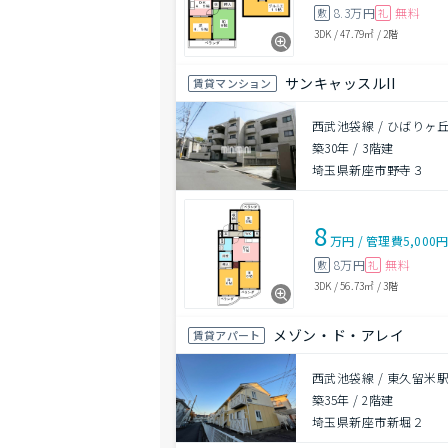
8.3万円
無料
敷
礼
3DK
/
47.79㎡
/
2階
サンキャッスルII
賃貸マンション
西武池袋線 / ひばりヶ丘
築30年
/
3階建
埼玉県新座市野寺３
8
万円
/
管理費
5,000
8万円
無料
敷
礼
3DK
/
56.73㎡
/
3階
メゾン・ド・アレイ
賃貸アパート
西武池袋線 / 東久留米駅
築35年
/
2階建
埼玉県新座市新堀２