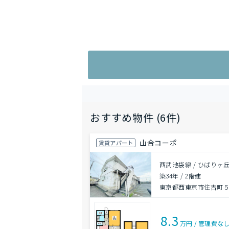
おすすめ物件 (6件)
山合コーポ
賃貸アパート
西武池袋線 / ひばりヶ丘
築34年
/
2階建
東京都西東京市住吉町
8.3
万円
/
管理費
な