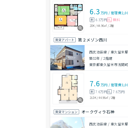
6.3
万円
/
管理費
2,0
6.3万円
無料
敷
礼
2DK
/
44.96㎡
/
2階
第２メゾン西川
賃貸アパート
西武池袋線 / 東久留米駅
築32年
/
2階建
東京都東久留米市浅間町１
7.6
万円
/
管理費
3,0
7.6万円
7.6万円
敷
礼
2LDK
/
44.96㎡
/
2階
オークヴィラ石神
賃貸マンション
西武池袋線 / 東久留米駅