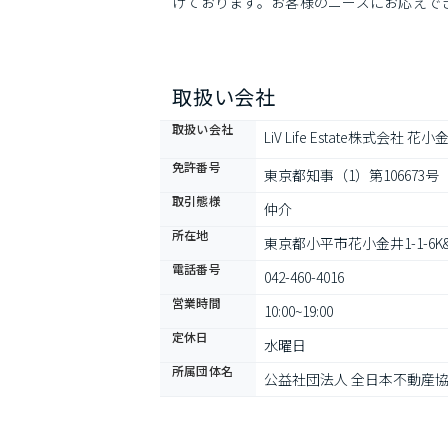
けております。お客様のニーズにお応えで
取扱い会社
取扱い会社
LiV Life Estate株式会社 花
免許番号
東京都知事（1）第106673号
取引態様
仲介
所在地
東京都小平市花小金井1-1-6K
電話番号
042-460-4016
営業時間
10:00~19:00
定休日
水曜日
所属団体名
公益社団法人 全日本不動産協