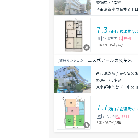
築36年
/
5階建
埼玉県新座市石神３丁目1
7.3
万円
/
管理費
7,0
14.6万円
無料
敷
礼
3DK
/
50.05㎡
/
4階
エスポアール東久留米
賃貸マンション
西武池袋線 / 東久留米駅
築36年
/
3階建
東京都東久留米市中央町３
7.7
万円
/
管理費
5,0
7.7万円
無料
敷
礼
3DK
/
56.7㎡
/
3階