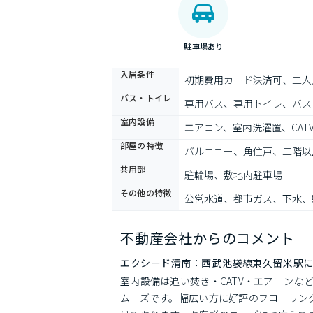
駐車場あり
入居条件
初期費用カード決済可、二人
バス・トイレ
専用バス、専用トイレ、バス
室内設備
エアコン、室内洗濯置、CAT
部屋の特徴
バルコニー、角住戸、二階以
共用部
駐輪場、敷地内駐車場
その他の特徴
公営水道、都市ガス、下水、
不動産会社からのコメント
エクシード清南：西武池袋線東久留米駅
室内設備は追い焚き・CATV・エアコン
ムーズです。幅広い方に好評のフローリン