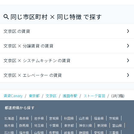
同じ市区町村 × 同じ特徴 で探す
文京区 の賃貸
文京区 × 分譲賃貸 の賃貸
文京区 × システムキッチン の賃貸
文京区 × エレベーター の賃貸
賃貸Canary
/
東京都
/
文京区
/
護国寺駅
/
ストーク音羽
/
(1R/3階)
都道府県から探す
北海道
青森県
岩手県
宮城県
秋田県
山形県
福島県
茨城県
栃木県
群馬県
埼玉県
千葉県
東京都
神奈川県
新潟県
富山県
石川県
福井県
山梨県
長野県
岐阜県
静岡県
愛知県
三重県