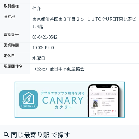
取引態様
仲介
所在地
東京都渋谷区東３丁目２５−１１TOKYU REIT恵比寿ビ
ル4階
電話番号
03-6421-0542
営業時間
10:00~19:00
定休日
水曜日
所属団体名
（公社）全日本不動産協会
同じ最寄り駅 で探す