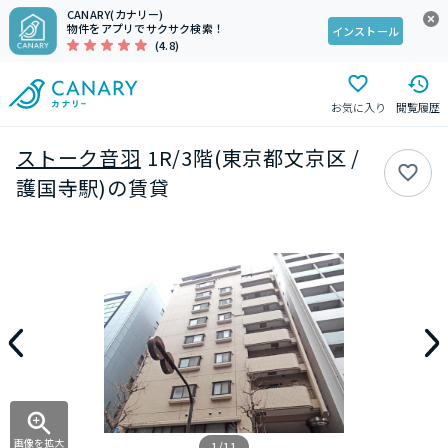
CANARY(カナリー)
物件をアプリでサクサク検索！
インストール
(4.8)
お気に入り
閲覧履歴
ストーク音羽
1R/3階(東京都文京区 /
護国寺駅)の賃貸
画像を拡大
1/11