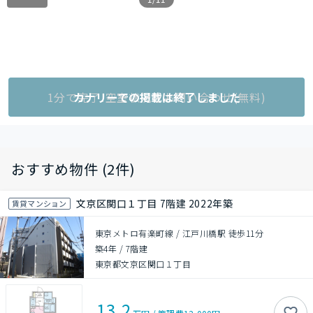
1分で完了!空室状況をお問い合わせ(無料)
カナリーでの掲載は終了しました
おすすめ物件 (2件)
文京区関口１丁目 7階建 2022年築
賃貸マンション
東京メトロ有楽町線 / 江戸川橋駅 徒歩11分
築4年
/
7階建
東京都文京区関口１丁目
13.2