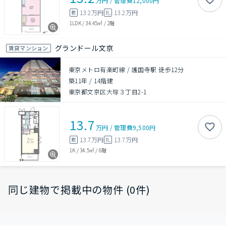
万円
/
管理費
12,000円
13.2万円
13.2万円
敷
礼
1LDK
/
34.45㎡
/
2階
グランドール文京
賃貸マンション
東京メトロ有楽町線 / 護国寺駅 徒歩12分
築11年
/
14階建
東京都文京区大塚３丁目2-1
13.7
万円
/
管理費
9,500円
13.7万円
13.7万円
敷
礼
1K
/
34.5㎡
/
6階
同じ建物で掲載中の物件 (0件)