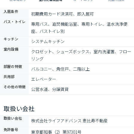
入居条件
初期費用カード決済可、即入居可
バス・トイレ
専用バス、追焚機能浴室、専用トイレ、温水洗浄便
座、バストイレ別
キッチン
システムキッチン
室内設備
クロゼット、シューズボックス、室内洗濯置、フロー
リング
部屋の特徴
バルコニー、角住戸、二階以上
共用部
エレベーター
その他の特徴
公営水道、分譲賃貸
取扱い会社
取扱い会社
株式会社ライフアドバンス 恵比寿不動産
免許番号
東京都知事（2）第97301号