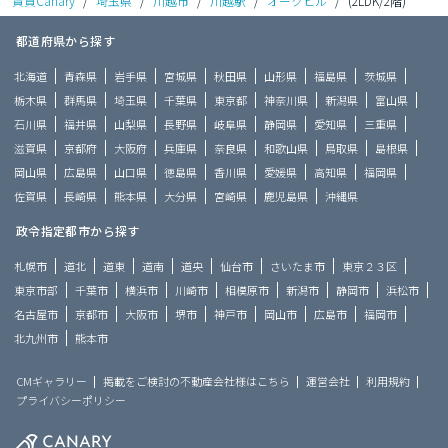
賃貸Canary
/
埼玉県
/
川越市
/
川越駅
/
オークヒル
/
(2LDK/2階)
都道府県から探す
北海道
青森県
岩手県
宮城県
秋田県
山形県
福島県
茨城県
栃木県
群馬県
埼玉県
千葉県
東京都
神奈川県
新潟県
富山県
石川県
福井県
山梨県
長野県
岐阜県
静岡県
愛知県
三重県
滋賀県
京都府
大阪府
兵庫県
奈良県
和歌山県
鳥取県
島根県
岡山県
広島県
山口県
徳島県
香川県
愛媛県
高知県
福岡県
佐賀県
長崎県
熊本県
大分県
宮崎県
鹿児島県
沖縄県
政令指定都市から探す
札幌市
道北
道東
道南
道央
仙台市
さいたま市
東京２３区
東京市部
千葉市
横浜市
川崎市
相模原市
新潟市
静岡市
浜松市
名古屋市
京都市
大阪市
堺市
神戸市
岡山市
広島市
福岡市
北九州市
熊本市
CMギャラリー
掲載をご検討の不動産会社様はこちら
運営会社
利用規約
プライバシーポリシー