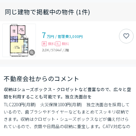
同じ建物で掲載中の物件 (1件)
7
万円
/
管理費
3,000円
無料
無料
敷
礼
2LDK
/
57.64㎡
/
2階
不動産会社からのコメント
収納はシューズボックス・クロゼットなど豊富なので、広々と空
間を利用することも可能です。独立洗面台を
TLC2200円(月額)　火災保険1000円(月額)　独立洗面台を採用して
いるので、歯ブラシやドライヤーなどもまとめてスッキリ収納で
きます。収納はクロゼット・シューズボックスなどが備え付けら
れているので、衣類や日用品の収納に重宝します。CATV対応なの
で、初期工事無しの契約のみで視聴が可能です。川越市での暮ら