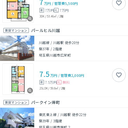
7
万円
/
管理費
5,500円
7万円
7万円
敷
礼
3DK
/
53.46㎡
/
2階
パールヒル川越
賃貸マンション
川越線 / 川越駅 徒歩20分
築37年
/
2階建
埼玉県川越市広栄町
7.5
万円
/
管理費
2,000円
7.5万円
無料
敷
礼
2SLDK
/
59.8㎡
/
2階
パークイン岸町
賃貸マンション
東武東上線 / 川越駅 徒歩22分
築39年
/
3階建
埼玉県川越市岸町２