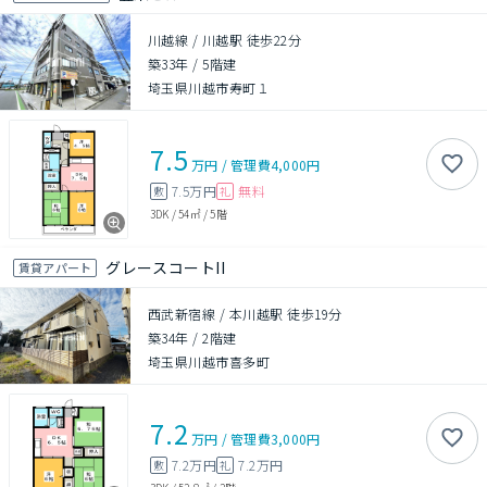
川越線 / 川越駅 徒歩22分
築33年
/
5階建
埼玉県川越市寿町１
7.5
万円
/
管理費
4,000円
7.5万円
無料
敷
礼
3DK
/
54㎡
/
5階
グレースコートII
賃貸アパート
西武新宿線 / 本川越駅 徒歩19分
築34年
/
2階建
埼玉県川越市喜多町
7.2
万円
/
管理費
3,000円
7.2万円
7.2万円
敷
礼