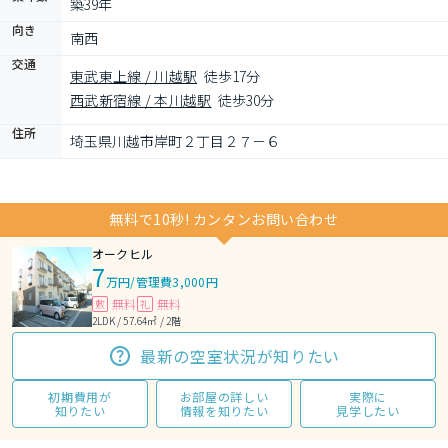
築39年
向き
南西
交通
東武東上線 / 川越駅
徒歩17分
西武新宿線 / 本川越駅
徒歩30分
住所
埼玉県川越市岸町２丁目２７－６
無料で10秒! カンタンお問い合わせ
オークヒル
7
万円
/
管理費3,000円
無料
無料
敷
礼
2LDK / 57.64㎡ / 2階
最新の空室状況が知りたい
初期費用が
お部屋の詳しい
実際に
知りたい
情報を知りたい
見学したい