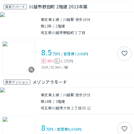
川越市野田町 2階建 2013年築
賃貸アパート
東武東上線 / 川越駅 徒歩16分
築13年
/
2階建
埼玉県川越市野田町２丁目
8.5
万円
/
管理費
7,000円
無料
8.5万円
敷
礼
2LDK
/
50.34㎡
/
2階
メゾンアラモード
賃貸マンション
東武東上線 / 川越駅 徒歩29分
築14年
/
3階建
埼玉県川越市大塚２丁目35-12
8
万円
/
管理費
8,000円