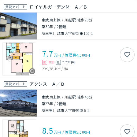
ロイヤルガーデンＭ Ａ／Ｂ
賃貸アパート
東武東上線 / 川越駅 徒歩20分
築30年
/
2階建
埼玉県川越市大字砂新田156-1
7.7
万円
/
管理費
4,500円
無料
7.7万円
敷
礼
2DK
/
55.44㎡
/
2階
アクシス Ａ／Ｂ
賃貸アパート
東武東上線 / 川越駅 徒歩46分
築27年
/
2階建
埼玉県川越市大字藤間396-1
8.5
万円
/
管理費
5,000円