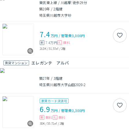
東武東上線 / 川越駅 徒歩29分
築20年
/
2階建
埼玉県川越市大字砂
7.4
万円
/
管理費
3,000円
7.4万円
無料
敷
礼
2LDK
/
51.57㎡
/
2階
エレガンテ アルバ
賃貸マンション
築27年
/
3階建
埼玉県川越市大字山田2020-2
家賃カード決済可
6.9
万円
/
管理費
3,300円
無料
無料
敷
礼
3DK
/
55.71㎡
/
2階