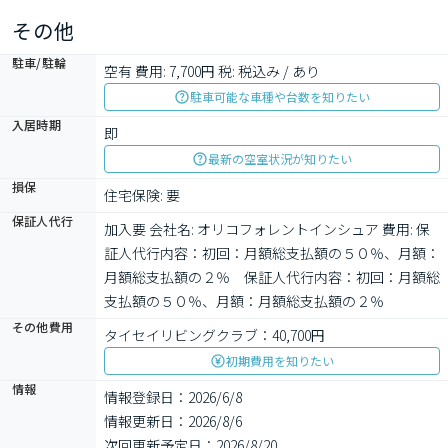
しなら、東武東上線川越周辺がベストです。048-831-6161からタ
その他
イセイ・ハウジー　浦和営業所まで遠慮なくお問い合
駐車/駐輪
空有 費用: 7,700円 税: 税込み / あり
駐車可能な車種や台数を知りたい
入居時期
即
最新の空室状況が知りたい
損保
住宅保険: 要
保証人代行
加入要 会社名: オリコフォレントインシュア 費用: 保
証人代行内容：初回：月額総支払額の５０％、月額：
月額総支払額の２％　保証人代行内容：初回：月額総
支払額の５０％、月額：月額総支払額の２％
その他費用
タイセイリビングクラブ：40,700円
初期費用を知りたい
情報
情報登録日：2026/6/8
情報更新日：2026/8/6
次回更新予定日：2026/8/20