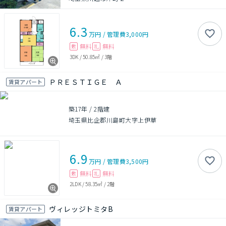
6.3
万円
/
管理費
3,000円
無料
無料
敷
礼
3DK
/
50.85㎡
/
3階
ＰＲＥＳＴＩＧＥ Ａ
賃貸アパート
築17年
/
2階建
埼玉県比企郡川島町大字上伊草
6.9
万円
/
管理費
3,500円
無料
無料
敷
礼
2LDK
/
58.35㎡
/
2階
ヴィレッジトミタB
賃貸アパート