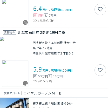
6.4
万円
/
管理費
6,000円
無料
2万円
敷
礼
2DK
/
51.69㎡
/
2階
川越市石原町 2階建 1994年築
賃貸物件
西武新宿線 / 本川越駅 徒歩27分
築32年
/
2階建
埼玉県川越市石原町２丁目5-5
5.9
万円
/
管理費
6,000円
5.9万円
5.9万円
敷
礼
2DK
/
60.6㎡
/
2階
ロイヤルガーデンＭ Ｂ
賃貸アパート
東武東上線 / 川越駅 徒歩20分