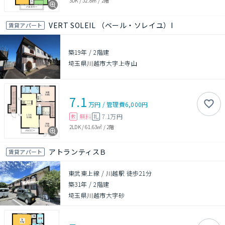
3DK
/
52.8㎡
/
2階
VERT SOLEIL （ベール・ソレイユ）I
賃貸アパート
築19年
/
2階建
埼玉県川越市大字上寺山
7.1
万円
/
管理費
6,000円
無料
7.1万円
敷
礼
2LDK
/
61.63㎡
/
2階
アトランティスＢ
賃貸アパート
東武東上線 / 川越駅 徒歩21分
築31年
/
2階建
埼玉県川越市大字砂