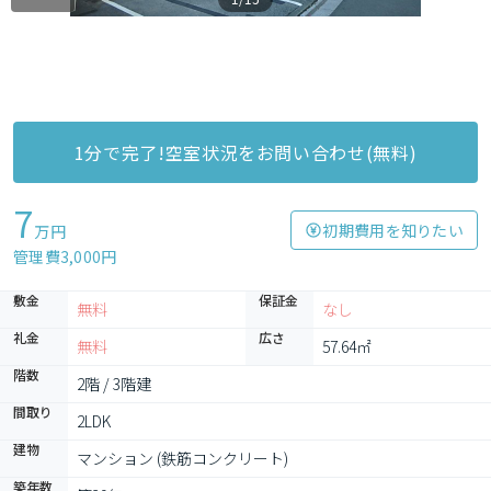
1分で完了!空室状況をお問い合わせ(無料)
7
初期費用を知りたい
万円
管理費3,000円
敷金
保証金
無料
なし
礼金
広さ
無料
57.64㎡
階数
2階 / 3階建
間取り
2LDK
建物
マンション (鉄筋コンクリート)
築年数