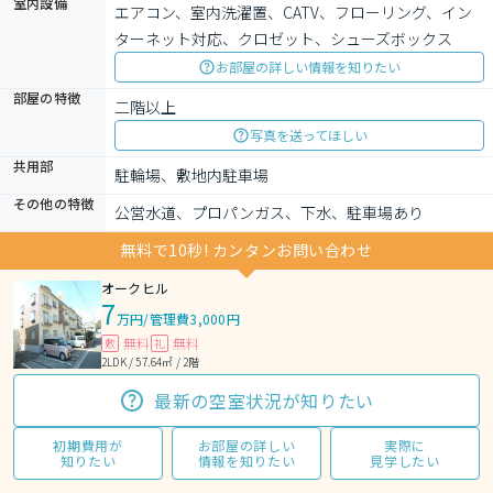
室内設備
エアコン、室内洗濯置、CATV、フローリング、イン
ターネット対応、クロゼット、シューズボックス
お部屋の詳しい情報を知りたい
部屋の特徴
二階以上
写真を送ってほしい
共用部
駐輪場、敷地内駐車場
その他の特徴
公営水道、プロパンガス、下水、駐車場あり
無料で10秒! カンタンお問い合わせ
オークヒル
7
万円
/
管理費3,000円
無料
無料
敷
礼
2LDK / 57.64㎡ / 2階
最新の空室状況が知りたい
初期費用が
お部屋の詳しい
実際に
知りたい
情報を知りたい
見学したい