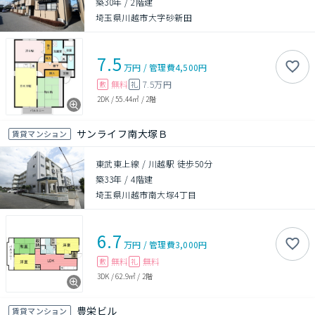
築30年
/
2階建
埼玉県川越市大字砂新田
7.5
万円
/
管理費
4,500円
無料
7.5万円
敷
礼
2DK
/
55.44㎡
/
2階
サンライフ南大塚Ｂ
賃貸マンション
東武東上線 / 川越駅 徒歩50分
築33年
/
4階建
埼玉県川越市南大塚4丁目
6.7
万円
/
管理費
3,000円
無料
無料
敷
礼
3DK
/
62.9㎡
/
2階
豊栄ビル
賃貸マンション