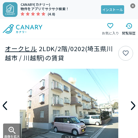
CANARY(カナリー)
物件をアプリでサクサク検索！
インストール
(4.8)
お気に入り
閲覧履歴
オークヒル
2LDK/2階/0202(埼玉県川
越市 / 川越駅)の賃貸
画像を拡大
1/15