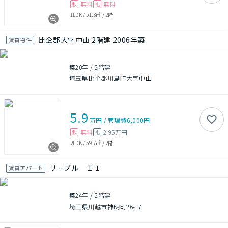
無料
無料
敷
礼
1LDK
/
51.3㎡
/
2階
比企郡大字中山 2階建 2006年築
賃貸物件
築20年
/
2階建
埼玉県比企郡川島町大字中山
5.9
万円
/
管理費
6,000円
無料
2.95万円
敷
礼
2LDK
/
59.7㎡
/
2階
リーブル ＩＩ
賃貸アパート
築24年
/
2階建
埼玉県川越市神明町26-17