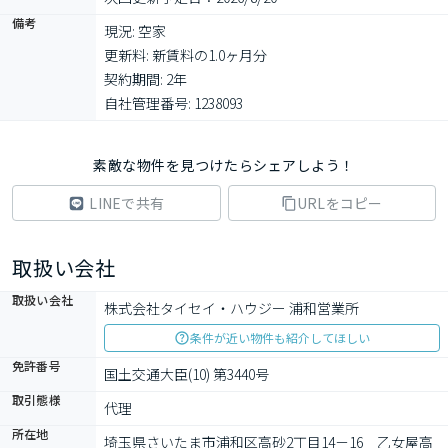
備考
現況: 空家

更新料: 新賃料の1.0ヶ月分

契約期間: 2年

自社管理番号: 1238093
素敵な物件を見つけたらシェアしよう！
LINEで共有
URLをコピー
取扱い会社
取扱い会社
株式会社タイセイ・ハウジー 浦和営業所
条件が近い物件も紹介してほしい
免許番号
国土交通大臣(10) 第3440号
取引態様
代理
所在地
埼玉県さいたま市浦和区高砂2丁目14－16　乙女屋高