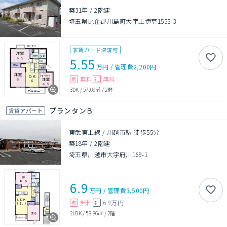
築31年
/
2階建
埼玉県比企郡川島町大字上伊草1555-3
家賃カード決済可
5.55
万円
/
管理費
2,200円
無料
無料
敷
礼
3DK
/
57.09㎡
/
2階
プランタンＢ
賃貸アパート
東武東上線 / 川越市駅 徒歩55分
築18年
/
2階建
埼玉県川越市大字府川169-1
6.9
万円
/
管理費
3,500円
無料
6.9万円
敷
礼
2LDK
/
58.86㎡
/
2階