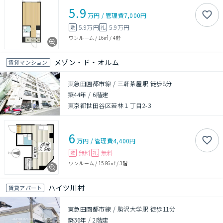
5.9
万円
/
管理費
7,000円
5.9万円
5.9万円
敷
礼
ワンルーム
/
16㎡
/
4階
メゾン・ド・オルム
賃貸マンション
東急田園都市線 / 三軒茶屋駅 徒歩8分
築44年
/
6階建
東京都世田谷区若林１丁目2-3
6
万円
/
管理費
4,400円
無料
無料
敷
礼
ワンルーム
/
15.86㎡
/
3階
ハイツ川村
賃貸アパート
東急田園都市線 / 駒沢大学駅 徒歩11分
築36年
/
2階建