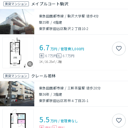
メイプルコート駒沢
賃貸マンション
東急田園都市線 / 駒沢大学駅 徒歩4分
築35年
/
4階建
東京都世田谷区駒沢２丁目10-2
6.7
万円
/
管理費
3,000円
6.7万円
6.7万円
敷
礼
1K
/
16.25㎡
/
2階
クレール若林
賃貸マンション
東急田園都市線 / 三軒茶屋駅 徒歩20分
築36年
/
3階建
東京都世田谷区若林４丁目28-1
5.5
万円
/
管理費
なし
無料
無料
敷
礼