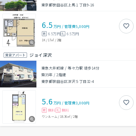
東京都世田谷区上馬１丁目9-16
6.5
万円
/
管理費
5,000円
6.5万円
6.5万円
敷
礼
1K
/
17㎡
/
2階
ジョイ深沢
賃貸アパート
東急大井町線 / 等々力駅 徒歩14分
築35年
/
2階建
東京都世田谷区深沢５丁目32-4
5.6
万円
/
管理費
3,000円
無料
無料
敷
礼
ワンルーム
/
18.36㎡
/
2階