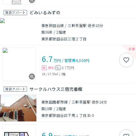
どみいるみずの
賃貸アパート
東急世田谷線 / 三軒茶屋駅 徒歩18分
築36年
/
2階建
東京都世田谷区三宿２丁目
6.7
万円
/
管理費
4,000円
無料
6.7万円
敷
礼
1K
/
17.55㎡
/
2階
サークルハウス三宿弐番館
賃貸アパート
東急田園都市線 / 三軒茶屋駅 徒歩14分
築10年
/
2階建
東京都世田谷区下馬１丁目38-5
6.9