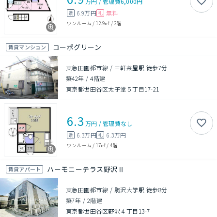
万円
/
管理費
6,000円
6.9万円
無料
敷
礼
ワンルーム
/
12.9㎡
/
2階
コーポグリーン
賃貸マンション
東急田園都市線 / 三軒茶屋駅 徒歩7分
築42年
/
4階建
東京都世田谷区太子堂５丁目17-21
6.3
万円
/
管理費
なし
6.3万円
6.3万円
敷
礼
ワンルーム
/
17㎡
/
4階
ハーモニーテラス野沢Ⅱ
賃貸アパート
東急田園都市線 / 駒沢大学駅 徒歩8分
築7年
/
2階建
東京都世田谷区野沢４丁目13-7