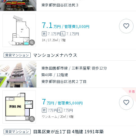
東京都世田谷区池尻３
7.1
万円
/
管理費
3,000円
7.1万円
7.1万円
敷
礼
1K
/
17.29㎡
/
7階
マンションメナハウス
賃貸マンション
東急田園都市線 / 三軒茶屋駅 徒歩12分
築40年
/
12階建
東京都世田谷区池尻２丁目
7
万円
/
管理費
5,000円
7万円
7万円
敷
礼
ワンルーム
/
20㎡
/
4階
目黒区東が丘1丁目 4階建 1991年築
賃貸マンション