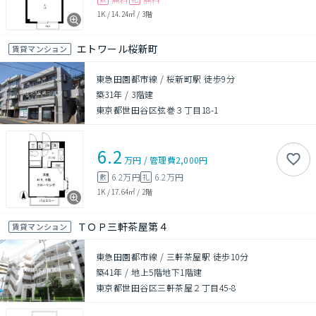
1K
/
14.24㎡
/
3階
エトワール桜新町
賃貸マンション
東急田園都市線 / 桜新町駅 徒歩9分
築31年
/
3階建
東京都世田谷区弦巻３丁目18-1
6.2
万円
/
管理費
2,000円
6.2万円
6.2万円
敷
礼
1K
/
17.64㎡
/
2階
ＴＯＰ三軒茶屋第４
賃貸マンション
東急田園都市線 / 三軒茶屋駅 徒歩10分
築41年
/
地上5階地下1階建
東京都世田谷区三軒茶屋２丁目45-8