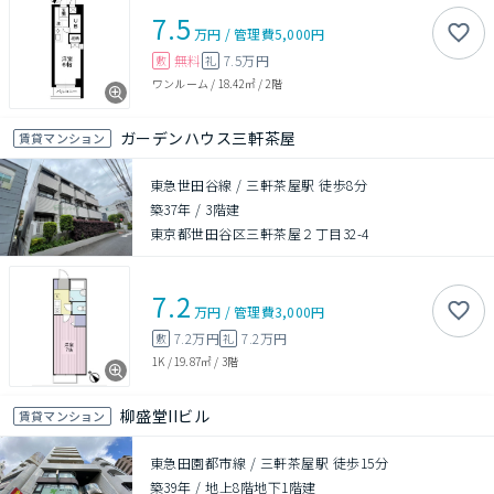
7.5
万円
/
管理費
5,000円
無料
7.5万円
敷
礼
ワンルーム
/
18.42㎡
/
2階
ガーデンハウス三軒茶屋
賃貸マンション
東急世田谷線 / 三軒茶屋駅 徒歩8分
築37年
/
3階建
東京都世田谷区三軒茶屋２丁目32-4
7.2
万円
/
管理費
3,000円
7.2万円
7.2万円
敷
礼
1K
/
19.87㎡
/
3階
柳盛堂IIビル
賃貸マンション
東急田園都市線 / 三軒茶屋駅 徒歩15分
築39年
/
地上8階地下1階建