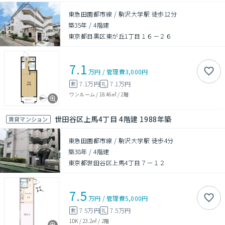
東急田園都市線 / 駒沢大学駅 徒歩12分
築35年
/
4階建
東京都目黒区東が丘1丁目１６－２６
7.1
万円
/
管理費
3,000円
7.1万円
7.1万円
敷
礼
ワンルーム
/
18.46㎡
/
2階
世田谷区上馬4丁目 4階建 1988年築
賃貸マンション
東急田園都市線 / 駒沢大学駅 徒歩4分
築38年
/
4階建
東京都世田谷区上馬4丁目７－１２
7.5
万円
/
管理費
5,000円
7.5万円
7.5万円
敷
礼
1DK
/
23.2㎡
/
2階