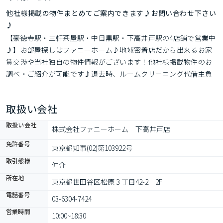
他社様掲載の物件まとめてご案内できます♪お問い合わせ下さい
♪
【豪徳寺駅・三軒茶屋駅・中目黒駅・下高井戸駅の4店舗で営業中
♪】お部屋探しはファニーホーム♪地域密着店だから出来るお家
賃交渉や当社独自の物件情報がございます！他社様掲載物件のお
調べ・ご紹介が可能です♪退去時、ルームクリーニング代借主負
担有。
取扱い会社
取扱い会社
株式会社ファニーホーム　下高井戸店
免許番号
東京都知事(02)第103922号
取引態様
仲介
所在地
東京都世田谷区松原３丁目42-2　2F
電話番号
03-6304-7424
営業時間
10:00~18:30