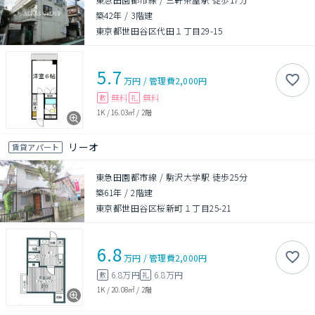
築42年
/
3階建
東京都世田谷区代田１丁目29-15
5.7
万円
/
管理費
2,000円
無料
無料
敷
礼
1K
/
16.03㎡
/
2階
リーオ
賃貸アパート
東急田園都市線 / 駒沢大学駅 徒歩25分
築61年
/
2階建
東京都世田谷区桜新町１丁目25-21
6.8
万円
/
管理費
2,000円
6.8万円
6.8万円
敷
礼
1K
/
20.08㎡
/
2階