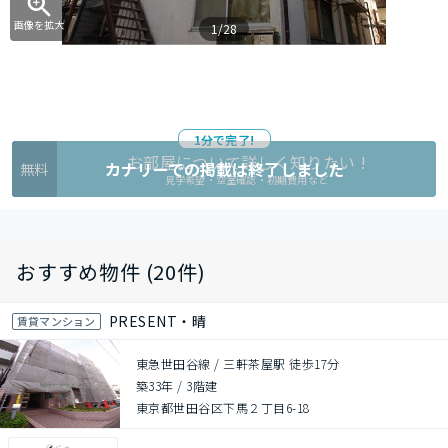
画像を拡大
1/28
1分で完了!
お部屋について詳しく知りたい !
カナリーでの掲載は終了しました
無料
見学希望・空室確認・初期費用など
おすすめ物件 (20件)
PRESENT・晴
賃貸マンション
東急世田谷線 / 三軒茶屋駅 徒歩17分
築33年
/
3階建
東京都世田谷区下馬２丁目6-18