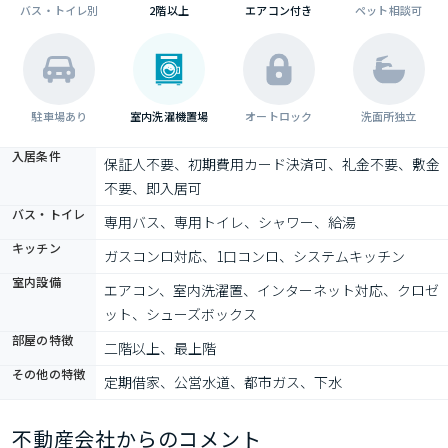
バス・トイレ別
2階以上
エアコン付き
ペット相談可
駐車場あり
室内洗濯機置場
オートロック
洗面所独立
入居条件
保証人不要、初期費用カード決済可、礼金不要、敷金
不要、即入居可
バス・トイレ
専用バス、専用トイレ、シャワー、給湯
キッチン
ガスコンロ対応、1口コンロ、システムキッチン
室内設備
エアコン、室内洗濯置、インターネット対応、クロゼ
ット、シューズボックス
部屋の特徴
二階以上、最上階
その他の特徴
定期借家、公営水道、都市ガス、下水
不動産会社からのコメント