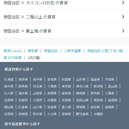
世田谷区 × ガスコンロ対応 の賃貸
世田谷区 × 二階以上 の賃貸
世田谷区 × 最上階 の賃貸
賃貸Canary
/
東京都
/
世田谷区
/
三軒茶屋駅
/
世田谷区上馬1丁目 2階
建 1976年築
/
(1R/2階)
都道府県から探す
北海道
青森県
岩手県
宮城県
秋田県
山形県
福島県
茨城県
栃木県
群馬県
埼玉県
千葉県
東京都
神奈川県
新潟県
富山県
石川県
福井県
山梨県
長野県
岐阜県
静岡県
愛知県
三重県
滋賀県
京都府
大阪府
兵庫県
奈良県
和歌山県
鳥取県
島根県
岡山県
広島県
山口県
徳島県
香川県
愛媛県
高知県
福岡県
佐賀県
長崎県
熊本県
大分県
宮崎県
鹿児島県
沖縄県
政令指定都市から探す