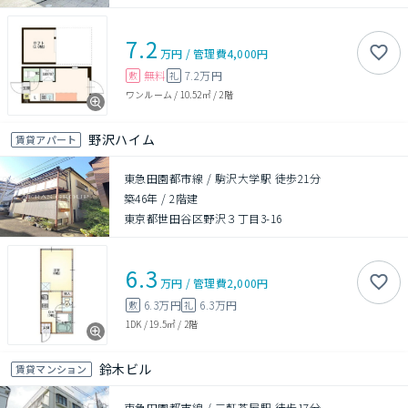
7.2
万円
/
管理費
4,000円
無料
7.2万円
敷
礼
ワンルーム
/
10.52㎡
/
2階
野沢ハイム
賃貸アパート
東急田園都市線 / 駒沢大学駅 徒歩21分
築46年
/
2階建
東京都世田谷区野沢３丁目3-16
6.3
万円
/
管理費
2,000円
6.3万円
6.3万円
敷
礼
1DK
/
19.5㎡
/
2階
鈴木ビル
賃貸マンション
東急田園都市線 / 三軒茶屋駅 徒歩17分