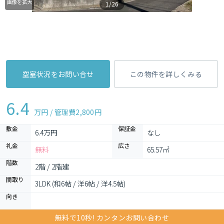
画像を拡大
1/26
空室状況をお問い合せ
この物件を詳しくみる
6.4
万円 / 管理費
2,800円
敷金
保証金
6.4万円
なし
礼金
広さ
無料
65.57㎡
階数
2階 / 2階建
間取り
3LDK (和6帖 / 洋6帖 / 洋4.5帖)
向き
無料で10秒! カンタンお問い合わせ