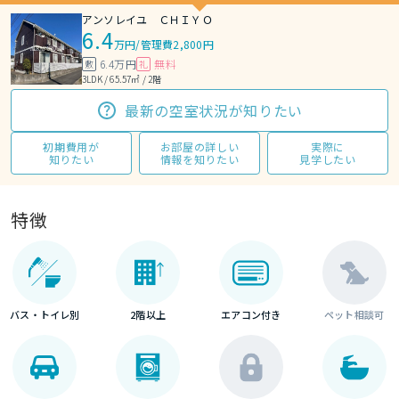
アンソレイユ ＣＨＩＹＯ
6.4
万円
/
管理費2,800円
6.4万円
無料
敷
礼
3LDK / 65.57㎡ / 2階
最新の空室状況が知りたい
初期費用が
お部屋の詳しい
実際に
知りたい
情報を知りたい
見学したい
特徴
バス・トイレ別
2階以上
エアコン付き
ペット相談可