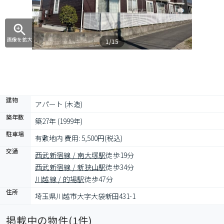
画像を拡大
1/15
建物
アパート (木造)
築年数
築27年 (1999年)
駐車場
有敷地内 費用: 5,500円(税込)
交通
西武新宿線 / 南大塚駅
徒歩19分
西武新宿線 / 新狭山駅
徒歩34分
川越線 / 的場駅
徒歩47分
住所
埼玉県川越市大字大袋新田431-1
掲載中の物件(
1
件)