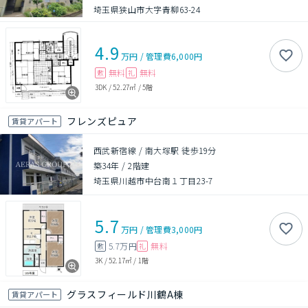
埼玉県狭山市大字青柳63-24
4.9
万円
/
管理費
6,000円
無料
無料
敷
礼
3DK
/
52.27㎡
/
5階
フレンズピュア
賃貸アパート
西武新宿線 / 南大塚駅 徒歩19分
築34年
/
2階建
埼玉県川越市中台南１丁目23-7
5.7
万円
/
管理費
3,000円
5.7万円
無料
敷
礼
3K
/
52.17㎡
/
1階
グラスフィールド川鶴A棟
賃貸アパート