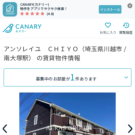
CANARY(カナリー)
物件をアプリでサクサク検索！
インストール
(4.8)
お気に入り
閲覧履歴
アンソレイユ ＣＨＩＹＯ（埼玉県川越市 /
南大塚駅） の賃貸物件情報
1
募集中のお部屋が
件あります