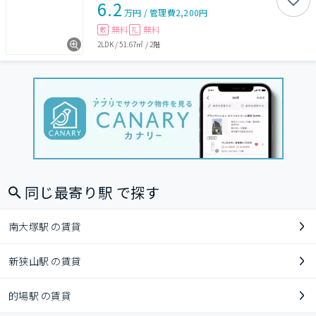
6.2
万円
/
管理費
2,200円
無料
無料
敷
礼
2LDK
/
51.67㎡
/
2階
同じ最寄り駅 で探す
南大塚駅 の賃貸
新狭山駅 の賃貸
的場駅 の賃貸