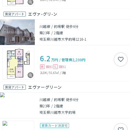
エヴァ-グリ-ン
賃貸アパート
川越線 / 的場駅 徒歩6分
築23年
/
2階建
埼玉県川越市大字的場1216-1
6.2
万円
/
管理費
2,200円
無料
無料
敷
礼
2LDK
/
51.67㎡
/
2階
エヴァーグリーン
賃貸アパート
川越線 / 的場駅 徒歩6分
築23年
/
2階建
埼玉県川越市大字的場
家賃カード決済可