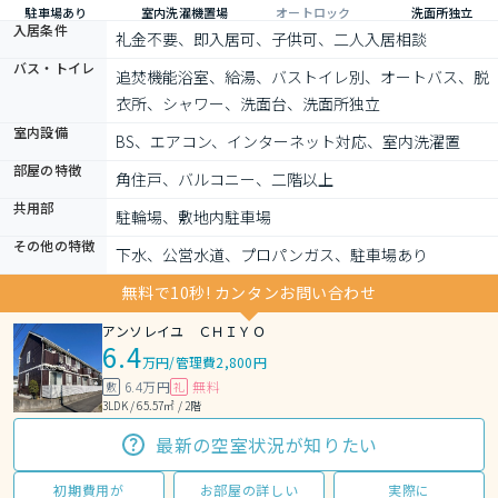
駐車場あり
室内洗濯機置場
オートロック
洗面所独立
入居条件
礼金不要、即入居可、子供可、二人入居相談
バス・トイレ
追焚機能浴室、給湯、バストイレ別、オートバス、脱
衣所、シャワー、洗面台、洗面所独立
室内設備
BS、エアコン、インターネット対応、室内洗濯置
部屋の特徴
角住戸、バルコニー、二階以上
共用部
駐輪場、敷地内駐車場
その他の特徴
下水、公営水道、プロパンガス、駐車場あり
無料で10秒! カンタンお問い合わせ
アンソレイユ ＣＨＩＹＯ
6.4
万円
/
管理費2,800円
6.4万円
無料
敷
礼
3LDK / 65.57㎡ / 2階
最新の空室状況が知りたい
初期費用が
お部屋の詳しい
実際に