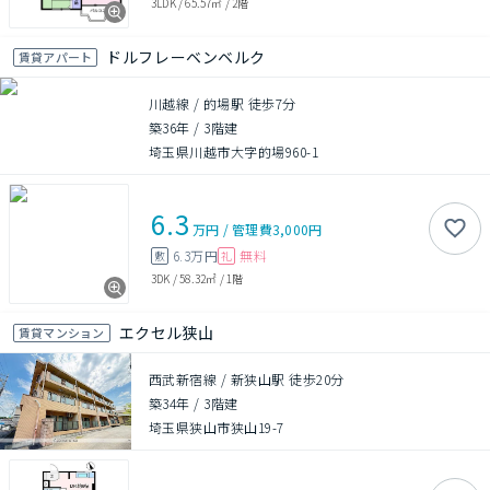
3LDK
/
65.57㎡
/
2階
ドルフレーベンベルク
賃貸アパート
川越線 / 的場駅 徒歩7分
築36年
/
3階建
埼玉県川越市大字的場960-1
6.3
万円
/
管理費
3,000円
6.3万円
無料
敷
礼
3DK
/
58.32㎡
/
1階
エクセル狭山
賃貸マンション
西武新宿線 / 新狭山駅 徒歩20分
築34年
/
3階建
埼玉県狭山市狭山19-7