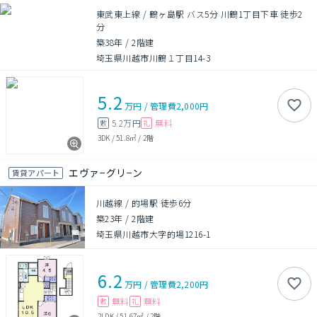
東武東上線 / 鶴ヶ島駅 バス5分 川鶴1丁目下車 徒歩2
分
築38年
/
2階建
埼玉県川越市川鶴１丁目14-3
5.2
万円
/
管理費
2,000円
5.2万円
無料
敷
礼
3DK
/
51.8㎡
/
2階
エヴァ−グリ−ン
賃貸アパート
川越線 / 的場駅 徒歩6分
築23年
/
2階建
埼玉県川越市大字的場1216-1
6.2
万円
/
管理費
2,200円
無料
無料
敷
礼
2LDK
/
51.67㎡
/
2階