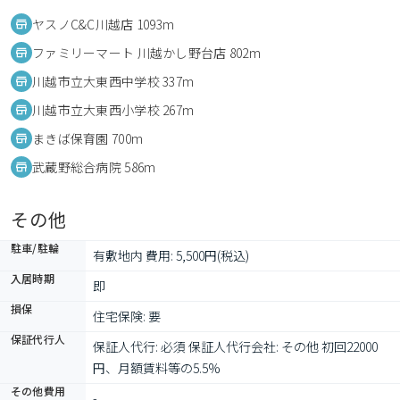
ヤスノC&C川越店 1093m
ファミリーマート 川越かし野台店 802m
川越市立大東西中学校 337m
川越市立大東西小学校 267m
まきば保育園 700m
武蔵野総合病院 586m
その他
駐車/駐輪
有敷地内 費用: 5,500円(税込)
入居時期
即
損保
住宅保険: 要
保証代行人
保証人代行: 必須 保証人代行会社: その他 初回22000
円、月額賃料等の5.5%
その他費用
-