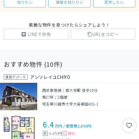
知りたい
情報を知りたい
見学したい
素敵な物件を見つけたらシェアしよう！
LINEで共有
URLをコピー
おすすめ物件 (
10
件)
アンソレイユCHIYO
賃貸アパート
西武新宿線 / 南大塚駅 徒歩19分
築27年
/
2階建
埼玉県川越市大字大袋新田431-1
6.4
万円
/
管理費
2,800円
6.4万円
無料
敷
礼