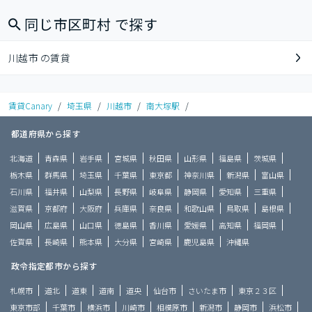
同じ市区町村 で探す
川越市 の賃貸
賃貸Canary
/
埼玉県
/
川越市
/
南大塚駅
/
都道府県から探す
北海道
青森県
岩手県
宮城県
秋田県
山形県
福島県
茨城県
栃木県
群馬県
埼玉県
千葉県
東京都
神奈川県
新潟県
富山県
石川県
福井県
山梨県
長野県
岐阜県
静岡県
愛知県
三重県
滋賀県
京都府
大阪府
兵庫県
奈良県
和歌山県
鳥取県
島根県
岡山県
広島県
山口県
徳島県
香川県
愛媛県
高知県
福岡県
佐賀県
長崎県
熊本県
大分県
宮崎県
鹿児島県
沖縄県
政令指定都市から探す
札幌市
道北
道東
道南
道央
仙台市
さいたま市
東京２３区
東京市部
千葉市
横浜市
川崎市
相模原市
新潟市
静岡市
浜松市