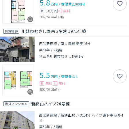
5.8
万円
/
管理費
2,000円
5.8万円
無料
敷
礼
3DK
/
57.47㎡
/
1階
川越市むさし野南 2階建 1975年築
賃貸物件
西武新宿線 / 南大塚駅 徒歩16分
築51年
/
2階建
埼玉県川越市むさし野南1-7
5.5
万円
/
管理費
なし
無料
無料
敷
礼
3DK
/
54.21㎡
/
-
新狭山ハイツ24号棟
賃貸マンション
西武新宿線 / 新狭山駅 バス14分 ハイツ東下車 徒歩4
分
築52年
/
5階建