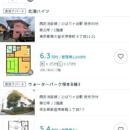
北浦ハイツ
賃貸アパート
西武池袋線 / ひばりヶ丘駅 徒歩45分
築32年
/
2階建
東京都東久留米市幸町４丁目11-21
6.3
万円
/
管理費
2,000円
6.3万円
6.3万円
敷
礼
2DK
/
40㎡
/
2階
ウォーターパーク塚本B棟3
賃貸アパート
西武池袋線 / ひばりヶ丘駅 徒歩39分
築32年
/
2階建
埼玉県新座市新堀１丁目7-7
5.4
万円
/
管理費
なし