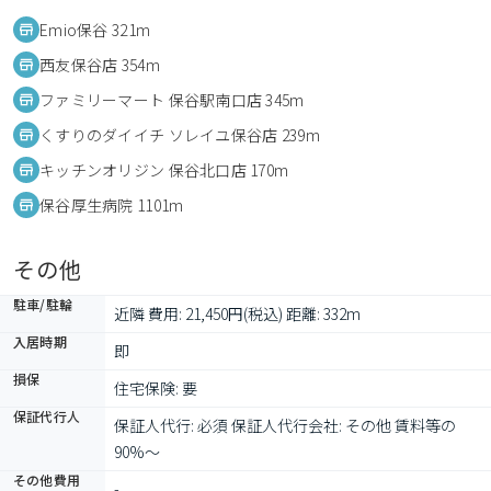
Emio保谷 321m
西友保谷店 354m
ファミリーマート 保谷駅南口店 345m
くすりのダイイチ ソレイユ保谷店 239m
キッチンオリジン 保谷北口店 170m
保谷厚生病院 1101m
その他
駐車/駐輪
近隣 費用: 21,450円(税込) 距離: 332m
入居時期
即
損保
住宅保険: 要
保証代行人
保証人代行: 必須 保証人代行会社: その他 賃料等の
90%～
その他費用
-