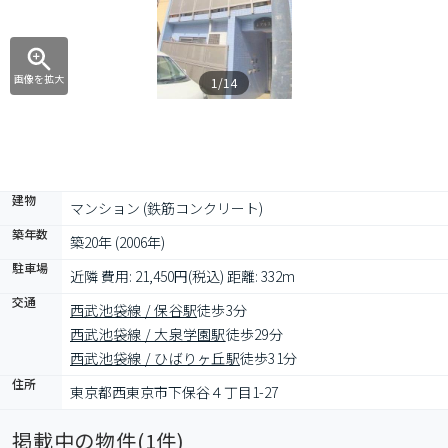
画像を拡大
1/14
建物
マンション (鉄筋コンクリート)
築年数
築20年 (2006年)
駐車場
近隣 費用: 21,450円(税込) 距離: 332m
交通
西武池袋線 / 保谷駅
徒歩3分
西武池袋線 / 大泉学園駅
徒歩29分
西武池袋線 / ひばりヶ丘駅
徒歩31分
住所
東京都西東京市下保谷４丁目1-27
掲載中の物件(
1
件)