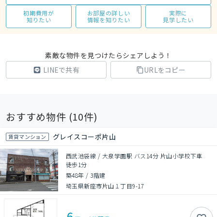
初期費用が
お部屋の詳しい
実際に
知りたい
情報を知りたい
見学したい
素敵な物件を見つけたらシェアしよう！
LINEで共有
URLをコピー
おすすめ物件 (
10
件)
グレイスコーポ片山
賃貸マンション
西武池袋線 / 大泉学園駅 バス14分 片山小学校下車
徒歩1分
築48年
/
3階建
埼玉県新座市片山１丁目9-17
6