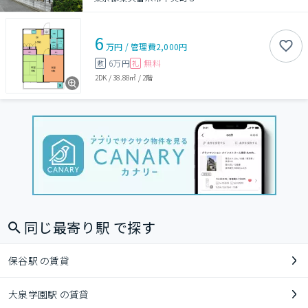
6
万円
/
管理費
2,000円
6万円
無料
敷
礼
2DK
/
38.88㎡
/
2階
同じ最寄り駅 で探す
保谷駅 の賃貸
大泉学園駅 の賃貸