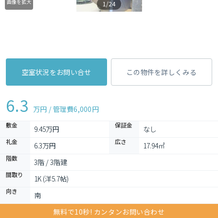
画像を拡大
1/24
空室状況をお問い合せ
この物件を詳しくみる
6.3
万円 / 管理費
6,000円
敷金
保証金
9.45万円
なし
礼金
広さ
6.3万円
17.94㎡
階数
3階 / 3階建
間取り
1K (洋5.7帖)
向き
南
無料で10秒! カンタンお問い合わせ