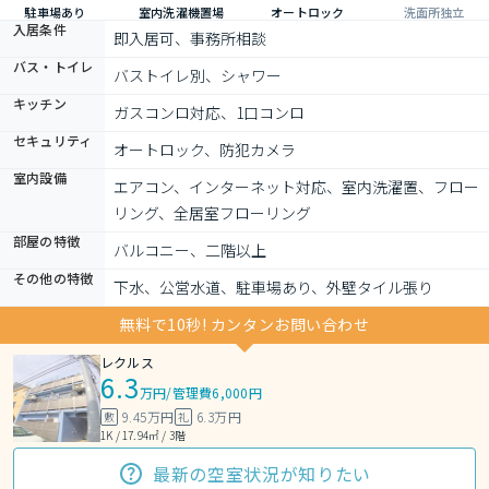
駐車場あり
室内洗濯機置場
オートロック
洗面所独立
入居条件
即入居可、事務所相談
バス・トイレ
バストイレ別、シャワー
キッチン
ガスコンロ対応、1口コンロ
セキュリティ
オートロック、防犯カメラ
室内設備
エアコン、インターネット対応、室内洗濯置、フロー
リング、全居室フローリング
部屋の特徴
バルコニー、二階以上
その他の特徴
下水、公営水道、駐車場あり、外壁タイル張り
無料で10秒! カンタンお問い合わせ
レクルス
6.3
万円
/
管理費6,000円
9.45万円
6.3万円
敷
礼
1K / 17.94㎡ / 3階
最新の空室状況が知りたい