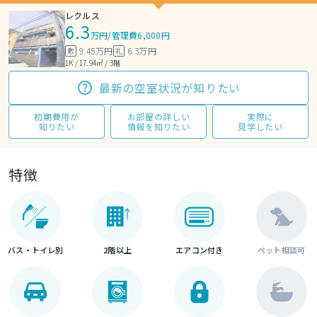
レクルス
6.3
万円
/
管理費6,000円
9.45万円
6.3万円
敷
礼
1K / 17.94㎡ / 3階
最新の空室状況が知りたい
初期費用が
お部屋の詳しい
実際に
知りたい
情報を知りたい
見学したい
特徴
バス・トイレ別
2階以上
エアコン付き
ペット相談可