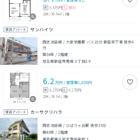
5.4万円
無料
敷
礼
2DK
/
39.74㎡
/
1階
サンハイツ
賃貸アパート
西武池袋線 / 大泉学園駅 バス18分 新座栄下車 徒歩4
分
築34年
/
2階建
埼玉県新座市馬場３丁目8-9
6.2
万円
/
管理費
1,000円
6.2万円
6.2万円
敷
礼
2DK
/
39.7㎡
/
2階
カーサクリハラ
賃貸アパート
西武池袋線 / ひばりヶ丘駅 徒歩33分
築40年
/
2階建
東京都東久留米市中央町３