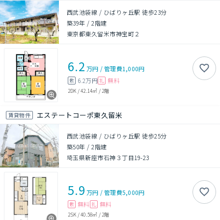
西武池袋線 / ひばりヶ丘駅 徒歩23分
築39年
/
2階建
東京都東久留米市神宝町２
6.2
万円
/
管理費
1,000円
6.2万円
無料
敷
礼
2DK
/
42.14㎡
/
2階
エステートコーポ東久留米
賃貸物件
西武池袋線 / ひばりヶ丘駅 徒歩25分
築50年
/
2階建
埼玉県新座市石神３丁目19-23
5.9
万円
/
管理費
5,000円
無料
無料
敷
礼
2SK
/
40.58㎡
/
2階