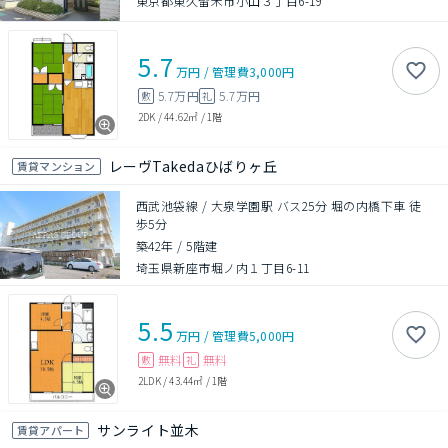
東京都東久留米市小山３丁目6-19
5.7
万円
/
管理費
3,000円
5.7万円
5.7万円
敷
礼
2DK
/
44.62㎡
/
1階
レーヴTakedaひばりヶ丘
賃貸マンション
西武池袋線 / 大泉学園駅 バス25分 堀の内橋下車 徒
歩5分
築42年
/
5階建
埼玉県新座市堀ノ内１丁目6-11
5.5
万円
/
管理費
5,000円
無料
無料
敷
礼
2LDK
/
43.44㎡
/
1階
サンライト並木
賃貸アパート