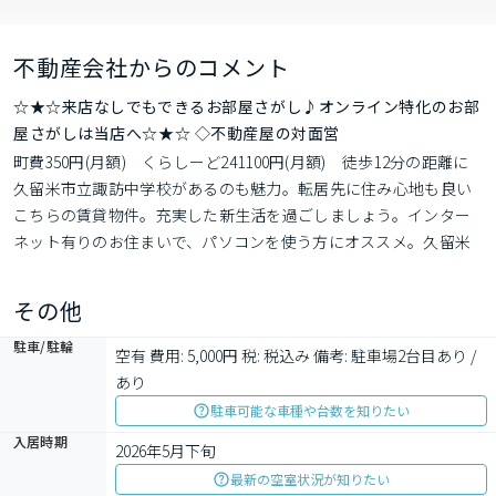
不動産会社からのコメント
☆★☆来店なしでもできるお部屋さがし♪オンライン特化のお部
屋さがしは当店へ☆★☆ ◇不動産屋の対面営
町費350円(月額)　くらしーど241100円(月額)　徒歩12分の距離に
久留米市立諏訪中学校があるのも魅力。転居先に住み心地も良い
こちらの賃貸物件。充実した新生活を過ごしましょう。インター
ネット有りのお住まいで、パソコンを使う方にオススメ。久留米
市で新生活を始めるなら、Ｓｉプラスにお任せ下さい。お客様が
満足していただけるよう、しっかりとサポート致します。0942-
その他
36-7520にてご連絡下さい。
駐車/駐輪
空有 費用: 5,000円 税: 税込み 備考: 駐車場2台目あり / 
あり
駐車可能な車種や台数を知りたい
入居時期
2026年5月下旬
最新の空室状況が知りたい