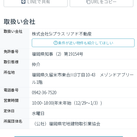
LINEで共有
URLをコピー
取扱い会社
取扱い会社
株式会社Siプラス リアド不動産
条件が近い物件も紹介してほしい
免許番号
福岡県知事（2）第19154号
取引態様
仲介
所在地
福岡県久留米市東合川3丁目10-43　メゾンドアブリー
ル1階
電話番号
0942-36-7520
営業時間
10:00~18:00(年末年始（12/29～1/3）)
定休日
水曜日
所属団体名
（公社）福岡県宅地建物取引業協会