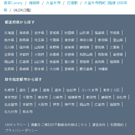
賃貸Canary
/
福岡県
/
久留米市
/
花畑駅
/
久留米市西町 3階建 1989年
築
/
(4LDK/2階)
都道府県から探す
北海道
青森県
岩手県
宮城県
秋田県
山形県
福島県
茨城県
栃木県
群馬県
埼玉県
千葉県
東京都
神奈川県
新潟県
富山県
石川県
福井県
山梨県
長野県
岐阜県
静岡県
愛知県
三重県
滋賀県
京都府
大阪府
兵庫県
奈良県
和歌山県
鳥取県
島根県
岡山県
広島県
山口県
徳島県
香川県
愛媛県
高知県
福岡県
佐賀県
長崎県
熊本県
大分県
宮崎県
鹿児島県
沖縄県
政令指定都市から探す
札幌市
道北
道東
道南
道央
仙台市
さいたま市
東京２３区
東京市部
千葉市
横浜市
川崎市
相模原市
新潟市
静岡市
浜松市
名古屋市
京都市
大阪市
堺市
神戸市
岡山市
広島市
福岡市
北九州市
熊本市
CMギャラリー
掲載をご検討の不動産会社様はこちら
運営会社
利用規約
プライバシーポリシー