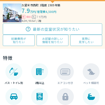
久留米市西町 3階建 1989年築
7.9
万円
/
管理費4,500円
無料
7.9万円
敷
礼
4LDK / 90.6㎡ / 2階
最新の空室状況が知りたい
初期費用が
お部屋の詳しい
実際に
知りたい
情報を知りたい
見学したい
特徴
バス・トイレ別
2階以上
エアコン付き
ペット相談可