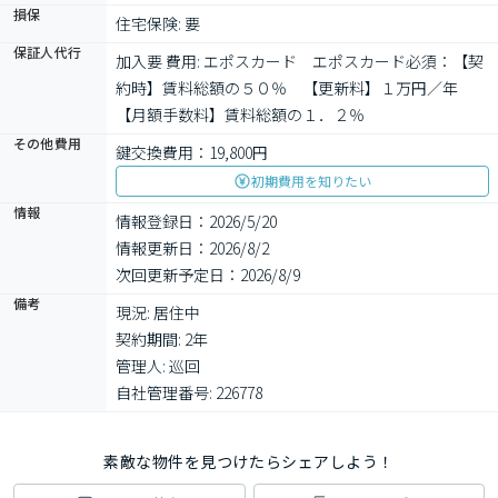
損保
住宅保険: 要
保証人代行
加入要 費用: エポスカード　エポスカード必須：【契
約時】賃料総額の５０％　【更新料】１万円／年　
【月額手数料】賃料総額の１．２％
その他費用
鍵交換費用：19,800円
初期費用を知りたい
情報
情報登録日：2026/5/20
情報更新日：2026/8/2
次回更新予定日：2026/8/9
備考
現況: 居住中

契約期間: 2年

管理人: 巡回

自社管理番号: 226778
素敵な物件を見つけたらシェアしよう！