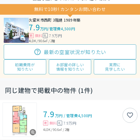
無料で10秒! カンタンお問い合わせ
久留米市西町 3階建 1989年築
7.9
万円
/
管理費4,500円
無料
7.9万円
敷
礼
4LDK / 90.6㎡ / 2階
最新の空室状況が知りたい
初期費用が
お部屋の詳しい
実際に
知りたい
情報を知りたい
見学したい
同じ建物で掲載中の物件 (1件)
7.9
万円
/
管理費
4,500円
無料
7.9万円
敷
礼
4LDK
/
90.6㎡
/
2階