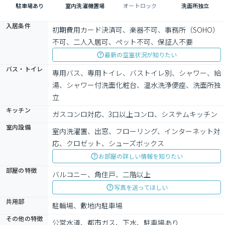
駐車場あり
室内洗濯機置場
オートロック
洗面所独立
入居条件
初期費用カード決済可、楽器不可、事務所（SOHO）
不可、二人入居可、ペット不可、保証人不要
最新の空室状況が知りたい
バス・トイレ
専用バス、専用トイレ、バストイレ別、シャワー、給
湯、シャワー付洗面化粧台、温水洗浄便座、洗面所独
立
キッチン
ガスコンロ対応、3口以上コンロ、システムキッチン
室内設備
室内洗濯置、出窓、フローリング、インターネット対
応、クロゼット、シューズボックス
お部屋の詳しい情報を知りたい
部屋の特徴
バルコニー、角住戸、二階以上
写真を送ってほしい
共用部
駐輪場、敷地内駐車場
その他の特徴
公営水道、都市ガス、下水、駐車場あり