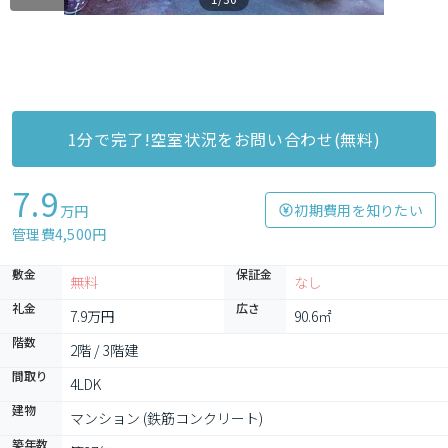
1分で完了!空室状況をお問い合わせ(無料)
7.9
初期費用を知りたい
万円
管理費4,500円
敷金
保証金
無料
なし
礼金
広さ
7.9万円
90.6㎡
階数
2階 / 3階建
間取り
4LDK
建物
マンション (鉄筋コンクリート)
築年数