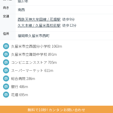
築37年
向き
南西
交通
西鉄天神大牟田線 / 花畑駅
徒歩9分
久大本線 / 久留米高校前駅
徒歩12分
住所
福岡県久留米市西町
久留米市立西国分小学校 1063m
久留米市立諏訪中学校 891m
コンビニエンスストア 705m
スーパーマーケット 611m
総合病院 286m
銀行 486m
花畑 695m
無料で10秒! カンタンお問い合わせ