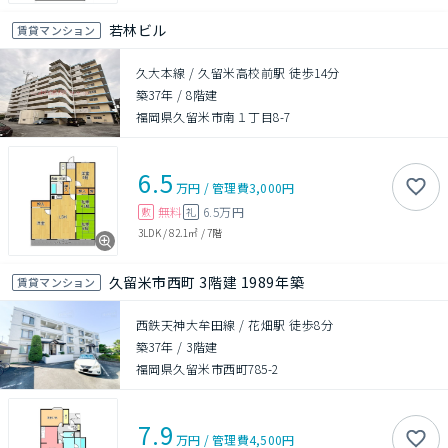
若林ビル
賃貸マンション
久大本線 / 久留米高校前駅 徒歩14分
築37年
/
8階建
福岡県久留米市南１丁目8-7
6.5
万円
/
管理費
3,000円
無料
6.5万円
敷
礼
3LDK
/
82.1㎡
/
7階
久留米市西町 3階建 1989年築
賃貸マンション
西鉄天神大牟田線 / 花畑駅 徒歩8分
築37年
/
3階建
福岡県久留米市西町785-2
7.9
万円
/
管理費
4,500円