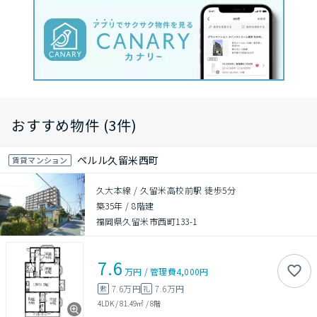
おすすめ物件 (3件)
ペルル久留米西町
賃貸マンション
久大本線 / 久留米高校前駅 徒歩5分
築35年
/
8階建
福岡県久留米市西町133-1
7.6
万円
/
管理費
4,000円
7.6万円
7.6万円
敷
礼
4LDK
/
81.49㎡
/
8階